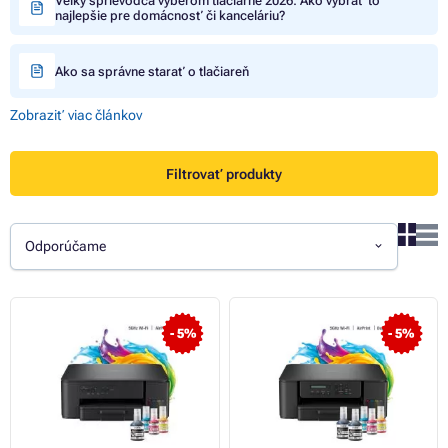
Veľký sprievodca výberom tlačiarne 2026: Ako vybrať to
najlepšie pre domácnosť či kanceláriu?
Ako sa správne starať o tlačiareň
Zobraziť viac článkov
Filtrovať produkty
Odporúčame
- 5%
- 5%