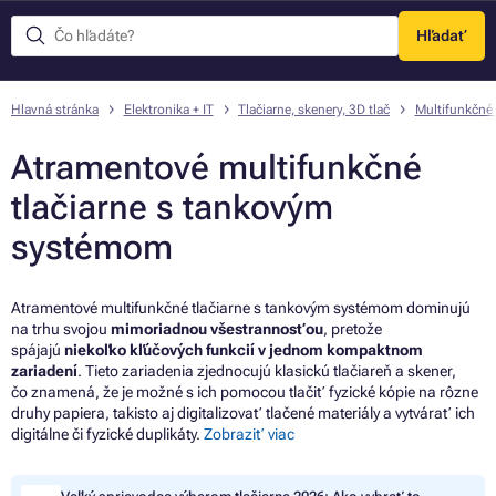
Hľadať
Menu
Hlavná stránka
Elektronika + IT
Tlačiarne, skenery, 3D tlač
Multifunkčné 
Atramentové multifunkčné
tlačiarne s tankovým
systémom
Atramentové multifunkčné tlačiarne s tankovým systémom dominujú
na trhu svojou
mimoriadnou všestrannosťou
, pretože
spájajú
niekoľko kľúčových funkcií v jednom kompaktnom
zariadení
. Tieto zariadenia zjednocujú klasickú tlačiareň a skener,
čo znamená, že je možné s ich pomocou tlačiť fyzické kópie na rôzne
druhy papiera, takisto aj digitalizovať tlačené materiály a vytvárať ich
digitálne či fyzické duplikáty.
Zobraziť viac