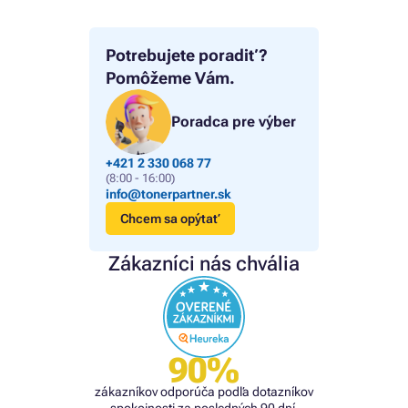
Potrebujete poradiť?
Pomôžeme Vám.
Poradca pre výber
+421 2 330 068 77
(8:00 - 16:00)
info@tonerpartner.sk
Chcem sa opýtať
Zákazníci nás chvália
90%
zákazníkov odporúča podľa dotazníkov
spokojnosti za posledných 90 dní.