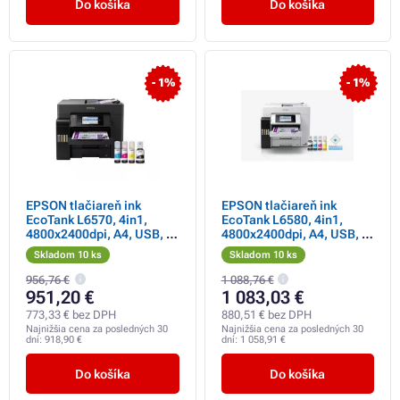
Do košíka
Do košíka
- 1%
- 1%
EPSON tlačiareň ink
EPSON tlačiareň ink
EcoTank L6570, 4in1,
EcoTank L6580, 4in1,
4800x2400dpi, A4, USB, 4-
4800x2400dpi, A4, USB, 4-
ink, Záruka 5 rokov po
ink, Záruka 5 rokov po
Skladom 10 ks
Skladom 10 ks
registrácii zadarmo
registrácii zadarmo
956,76 €
1 088,76 €
951,20 €
1 083,03 €
773,33 € bez DPH
880,51 € bez DPH
Najnižšia cena za posledných 30
Najnižšia cena za posledných 30
dní:
918,90 €
dní:
1 058,91 €
Do košíka
Do košíka