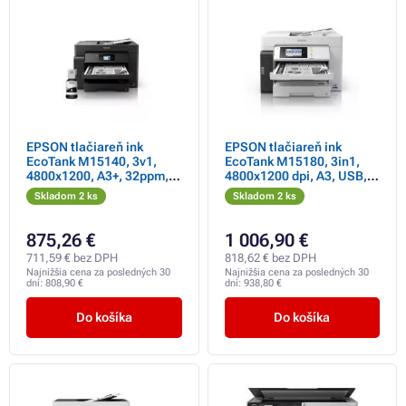
EPSON tlačiareň ink
EPSON tlačiareň ink
EcoTank M15140, 3v1,
EcoTank M15180, 3in1,
4800x1200, A3+, 32ppm,
4800x1200 dpi, A3, USB,
USB, Wi-Fi, Záruka 5 rokov
25PPM, Záruka 5 rokov po
Skladom 2 ks
Skladom 2 ks
po registrácii zdarma
registrácii zdarma
875,26 €
1 006,90 €
711,59 € bez DPH
818,62 € bez DPH
Najnižšia cena za posledných 30
Najnižšia cena za posledných 30
dní:
808,90 €
dní:
938,80 €
Do košíka
Do košíka