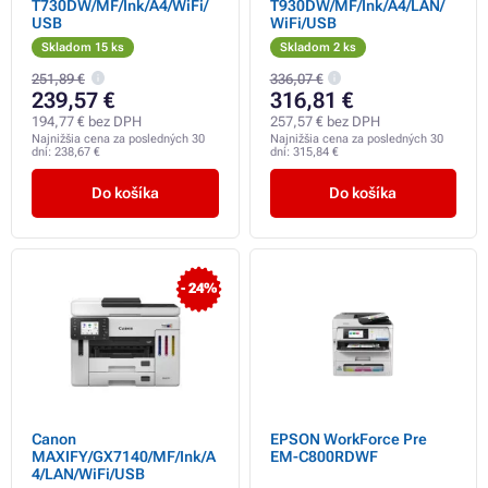
T730DW/MF/Ink/A4/WiFi/
T930DW/MF/Ink/A4/LAN/
USB
WiFi/USB
Skladom 15 ks
Skladom 2 ks
251,89 €
336,07 €
239,57 €
316,81 €
194,77 € bez DPH
257,57 € bez DPH
Najnižšia cena za posledných 30
Najnižšia cena za posledných 30
dní:
238,67 €
dní:
315,84 €
Do košíka
Do košíka
- 24%
Canon
EPSON WorkForce Pre
MAXIFY/GX7140/MF/Ink/A
EM-C800RDWF
4/LAN/WiFi/USB