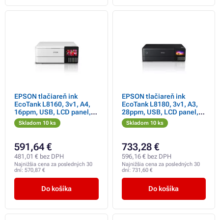
EPSON tlačiareň ink
EPSON tlačiareň ink
EcoTank L8160, 3v1, A4,
EcoTank L8180, 3v1, A3,
16ppm, USB, LCD panel,
28ppm, USB, LCD panel,
Foto tlačiareň, 6ink,
Foto tlačiareň, 6ink,
Skladom 10 ks
Skladom 10 ks
Záruka 5 rokov po
Záruka 5 rokov po
registrácii zadarmo
registrácii zdarm
591,64 €
733,28 €
481,01 € bez DPH
596,16 € bez DPH
Najnižšia cena za posledných 30
Najnižšia cena za posledných 30
dní:
570,87 €
dní:
731,60 €
Do košíka
Do košíka