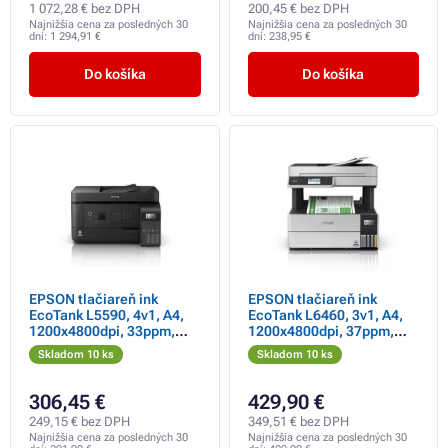
1 072,28 € bez DPH
200,45 € bez DPH
Najnižšia cena za posledných 30
Najnižšia cena za posledných 30
dní:
1 294,91 €
dní:
238,95 €
Do košíka
Do košíka
EPSON tlačiareň ink
EPSON tlačiareň ink
EcoTank L5590, 4v1, A4,
EcoTank L6460, 3v1, A4,
1200x4800dpi, 33ppm,
1200x4800dpi, 37ppm,
USB, LAN, Wi-Fi, Záruka 5
USB, Duplex, Záruka 5
Skladom 10 ks
Skladom 10 ks
rokov po registrácii
rokov po registrácii
zdarma
zdarma
306,45 €
429,90 €
249,15 € bez DPH
349,51 € bez DPH
Najnižšia cena za posledných 30
Najnižšia cena za posledných 30