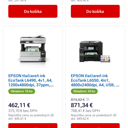
dní:
291,90 €
dní:
409,90 €
Do košíka
Do košíka
EPSON tlačiareň ink
EPSON tlačiareň ink
EcoTank L6490, 4v1, A4,
EcoTank L6550, 4in1,
1200x4800dpi, 37ppm,
4800x2400dpi, A4, USB, 4-
USB, Duplex, Záruka 5
ink, Záruka 5 rokov po
Skladom 10 ks
Skladom 10 ks
rokov po registrácii
registrácii zadarmo
zdarma
874,62 €
462,11 €
871,34 €
375,70 € bez DPH
708,41 € bez DPH
Najnižšia cena za posledných 30
Najnižšia cena za posledných 30
dní:
445,01 €
dní:
849,62 €