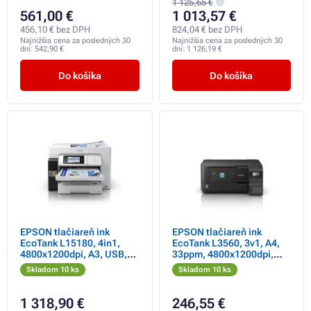
1 125,65 €
561,00 €
1 013,57 €
456,10 € bez DPH
824,04 € bez DPH
Najnižšia cena za posledných 30
Najnižšia cena za posledných 30
dní:
542,90 €
dní:
1 126,19 €
Do košíka
Do košíka
EPSON tlačiareň ink
EPSON tlačiareň ink
EcoTank L15180, 4in1,
EcoTank L3560, 3v1, A4,
4800x1200dpi, A3, USB,
33ppm, 4800x1200dpi,
25PPM, 4ink, Záruka 5
USB, Wi-Fi, LCD panel,
Skladom 10 ks
Skladom 10 ks
rokov po registrácii
Záruka 5 rokov po
zdarma
registrácii zadarmo
1 318,90 €
246,55 €