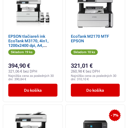
EPSON tlačiareň ink
EcoTank M2170 MTF
EcoTank M3170, 4in1,
EPSON
1200x2400 dpi, A4,
39ppm, USB 2.0, Ethernet,
Skladom 19 ks
Skladom 10 ks
1200x2400 scan dpi, CIS,
Duplex
394,90 €
321,01 €
321,06 € bez DPH
260,98 € bez DPH
Najnižšia cena za posledných 30
Najnižšia cena za posledných 30
dní:
390,84 €
dní:
310,10 €
Do košíka
Do košíka
- 7%