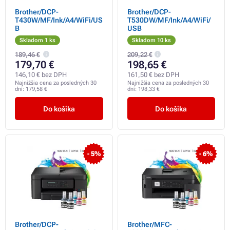
Brother/DCP-
Brother/DCP-
T430W/MF/Ink/A4/WiFi/US
T530DW/MF/Ink/A4/WiFi/
B
USB
Skladom 1 ks
Skladom 10 ks
189,46 €
209,22 €
179,70 €
198,65 €
146,10 € bez DPH
161,50 € bez DPH
Najnižšia cena za posledných 30
Najnižšia cena za posledných 30
dní:
179,58 €
dní:
198,33 €
Do košíka
Do košíka
- 5%
- 6%
Brother/DCP-
Brother/MFC-