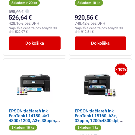
Skladom > 20 ks
Skladom 10 ks
695,66 €
526,64 €
920,56 €
428,16 € bez DPH
748,42 € bez DPH
Najnižšia cena za posledných 30
Najnižšia cena za posledných 30
dní:
522,97 €
dní:
912,51 €
Do košíka
Do košíka
- 10%
EPSON tlačiareň ink
EPSON tlačiareň ink
EcoTank L14150, 4v1,
EcoTank L15160, A3+,
4800x1200, A3+, 38ppm,
32ppm, 1200x4800 dpi,
USB, Wi-Fi, Záruka 5 rokov
USB, Wi-Fi, Záruka 5 rokov
Skladom 10 ks
Skladom 1 ks
po registrácii zdarma
po registrácii zdarma