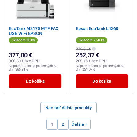
EcoTank M3170 MTF FAX
Epson EcoTank L4360
USB WiFi EPSON
Skladom 10 ks
Skladom > 20 ks
272,51 €
377,00 €
252,37 €
306,50 € bez DPH
205,18 € bez DPH
Najnižšia cena za posledných 30
Najnižšia cena za posledných 30
dní:
365,81 €
dní:
251,07 €
Do košíka
Do košíka
Načítať ďalšie produkty
1
2
Ďalšia »