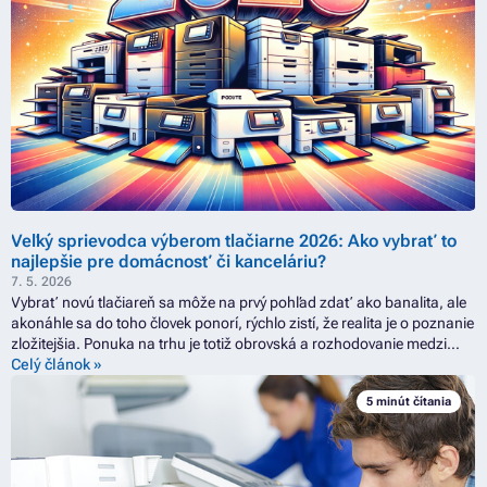
Veľký sprievodca výberom tlačiarne 2026: Ako vybrať to
najlepšie pre domácnosť či kanceláriu?
7. 5. 2026
Vybrať novú tlačiareň sa môže na prvý pohľad zdať ako banalita, ale
akonáhle sa do toho človek ponorí, rýchlo zistí, že realita je o poznanie
zložitejšia. Ponuka na trhu je totiž obrovská a rozhodovanie medzi
laserom, atramentom alebo multifunkčným riešením nie je vždy také
Celý článok »
priamočiare, ako by sa mohlo zdať. Obzvlášť vo chvíli, keď nemáte
5 minút čítania
úplne jasno v tom, aké sú medzi nimi rozdiely alebo čo vlastne
znamenajú jednotlivé technické parametre. A bokom samozrejme
nemôžu zostať ani prevádzkové náklady, ktoré vedia pri nešťastnej
voľbe nemilo prekvapiť. V našom sprievodcovi preto nájdete tipy na