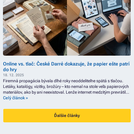
Online vs. tlač: České Darré dokazuje, že papier ešte patrí
do hry
18. 12. 2025
Firemná propagácia bývala dlhé roky neoddeliteľne spätá s tlačou.
Letáky, katalógy, vizitky, brožúry – kto nemal na stole veľa papierových
materiálov, ako by ani neexistoval. Lenže internet medzitým prevrátil
svet naruby, sociálne siete sa stali novým billboardom a každá značka,
Celý článok »
ktorá myslela svoj biznis vážne, musela rýchlo nájsť spôsob, ako sa
novým trendom prispôsobiť. A práve v tomto prerode je fascinujúce
sledovať české aj slovenské firmy, ktoré si prešli oboma svetmi od
Ďalšie články
papierových kampaní až po algoritmy na Instagrame.