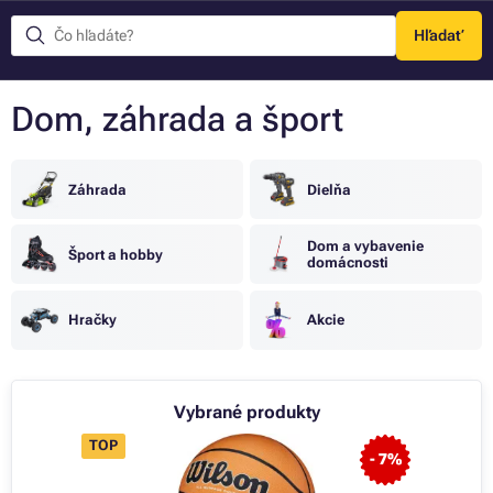
Hľadať
Menu
Dom, záhrada a šport
Záhrada
Dielňa
Dom a vybavenie
Šport a hobby
domácnosti
Hračky
Akcie
Vybrané produkty
TOP
TOP
- 7%