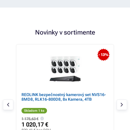
Novinky v sortimente
 37%
- 13%
REOLINK bezpečnostný kamerový set NVS16-
REO
ska,
8MD8, RLK16-800D8, 8x Kamera, 4TB
5MB
Skladom 1 ks
Sk
1 175,63 €
587,
1 020,17 €
51