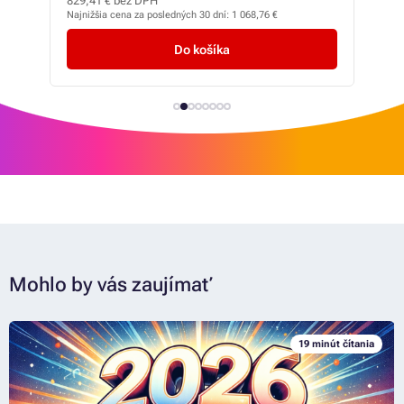
829,41 € bez DPH
418,
Najnižšia cena za posledných 30 dní:
1 068,76 €
Najni
Do košíka
Mohlo by vás zaujímať
19 minút čítania