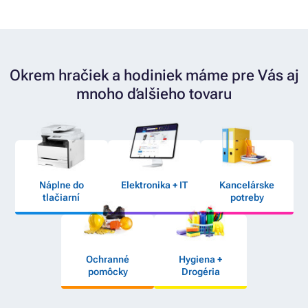
Okrem hračiek a hodiniek máme pre Vás aj
mnoho ďalšieho tovaru
Náplne do
Elektronika + IT
Kancelárske
tlačiarní
potreby
Ochranné
Hygiena +
pomôcky
Drogéria