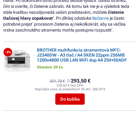
hlava.
Po
dokončení tohto procesu skúste vytlačiť ďalšiu stránku,
čím
si
overíte, či čistenie zabralo. Ak tomu tak nie je
a
výsledok teda
stále kvalitou nezodpovedá vašim predstavám, môžete
čistenie
tlačovej hlavy zopakovať
. Pri dlhšej odstávke
tlačiarne
je
často
potrebné prejsť procesom čistenia
aj
niekoľkokrát, aby
sa
väčšia
vrstva zaschnutého atramentu mohla postupne rozpustiť.
BROTHER multifunkcia atramentová MFC-
- 3%
J2340DW - A3 tlač / A4 SKEN 22ppm 256MB
1200x4800 USB LAN WiFi dup A4 250+50ADF
Skladom 20 ks
293,50 €
301,78 €
238,62 € bez DPH
Najnižšia cena za posledných 30 dní:
286,59 €
Do košíka