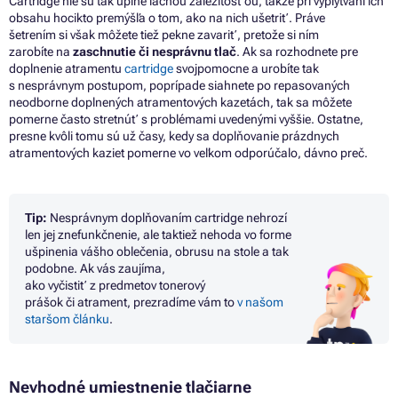
Cartridge nie sú tak úplne lacnou záležitosťou, takže pri vyplytvaní ich
obsahu hocikto premýšľa
o
tom, ako
na
nich ušetriť. Práve
šetrením
si
však môžete tiež pekne zavariť, pretože
si
ním
zarobíte
na
zaschnutie
či
nesprávnu tlač
. Ak
sa
rozhodnete pre
doplnenie atramentu
cartridge
svojpomocne
a
urobíte tak
s nesprávnym postupom, poprípade siahnete
po
repasovaných
neodborne doplnených atramentových kazetách
, tak sa
môžete
pomerne často stretnúť
s
problémami uvedenými vyššie. Ostatne,
presne kvôli tomu sú už časy, kedy
sa
doplňovanie prázdnych
atramentových kaziet pomerne
vo
veľkom odporúčalo, dávno preč.
Tip:
Nesprávnym doplňovaním cartridge nehrozí
len jej znefunkčnenie, ale taktiež nehoda
vo
forme
ušpinenia vášho oblečenia, obrusu
na
stole
a
tak
podobne.
Ak vás zaujíma,
ako
vyčistiť
z
predmetov tonerový
prášok
či
atrament, prezradíme vám
to
v našom
staršom článku
.
Nevhodné umiestnenie tlačiarne