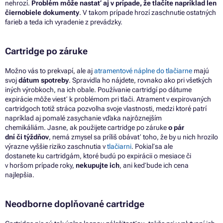
nehrozí.
Problém môže nastať
aj
v prípade,
že
tlačíte napríklad len
čiernobiele dokumenty
.
V
takom prípade hrozí zaschnutie ostatných
farieb
a
teda ich vyradenie
z
prevádzky.
Cartridge po záruke
Možno vás
to
prekvapí, ale aj
atramentové náplne
do
tlačiarne
majú
svoj
dátum spotreby
. Spravidla ho nájdete, rovnako ako
pri
všetkých
iných výrobkoch,
na
ich obale. Používanie cartridgí
po
dátume
expirácie môže viesť
k
problémom pri tlači. Atrament
v
expirovaných
cartridgoch totiž stráca pozvoľna svoje vlastnosti, medzi ktoré patrí
napríklad
aj
pomalé zasychanie vďaka najrôznejším
chemikáliám. Jasne, ak použijete cartridge po záruke
o
pár
dní
či
týždňov
, nemá zmysel
sa
príliš obávať toho,
že
by
u
nich hrozilo
výrazne vyššie riziko zaschnutia
v
tlačiarni
. Pokiaľ
sa
ale
dostanete
ku
cartridgám, ktoré budú po expirácii
o
mesiace
či
v horšom prípade roky,
nekupujte ich
, ani keď bude ich cena
najlepšia.
Neodborne doplňované cartridge