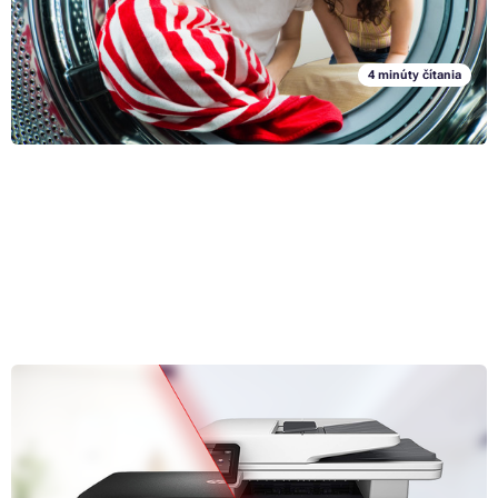
výroby. Na prvom mieste býva väčšinou snaha zachrániť obľúbený kus
šatníka. V nasledujúcom článku vám poradíme, ako šetrne odstrániť
z oblečenia toner či atrament.
4 minúty čítania
Laserové vs. atramentové tlačiarne: Aké sú medzi nimi
rozdiely?
Ak si vyberáte práve tlačiareň, veľmi pravdepodobne stojíte pred
dilemou vo forme rozhodnutia medzi laserovou či atramentovou - teda