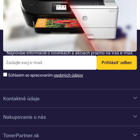
dvoma suverénne najrozšírenejšími typmi tlačiarní. Tušíte však vlastne,
v čom všetkom sa tieto tlačiarne líšia av čom si sú naopak podobné?
Celý článok »
Pokiaľ nie a práve tieto veci potrebujete k svojmu rozhodovaniu, v
nasledujúcich riadkoch ich pekne podrobne rozpísané nájdete. Po ich
dočítaní už budete mať o rozdieloch medzi laserovými
aatramentovými tlačiarňami raz a navždy jasno.
Buďte pri tom ako prvý
Najnovšie informácie o novinkách a akciách priamo na Váš e-mail.
Prihlásiť odber
Súhlasím so spracovaním
osobných údajov
Kontaktné údaje
Nakupovanie u nás
TonerPartner.sk