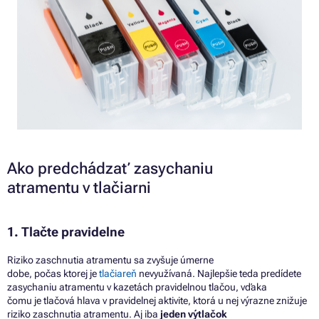
Ako predchádzať zasychaniu
atramentu
v
tlačiarni
1. Tlačte pravidelne
Riziko zaschnutia atramentu
sa
zvyšuje úmerne
dobe,
počas
ktorej
je
tlačiareň
nevyužívaná. Najlepšie teda predídete
zasychaniu atramentu
v
kazetách pravidelnou tlačou, vďaka
čomu
je
tlačová hlava
v
pravidelnej aktivite, ktorá
u
nej výrazne znižuje
riziko zaschnutia atramentu.
Aj
iba
jeden výtlačok