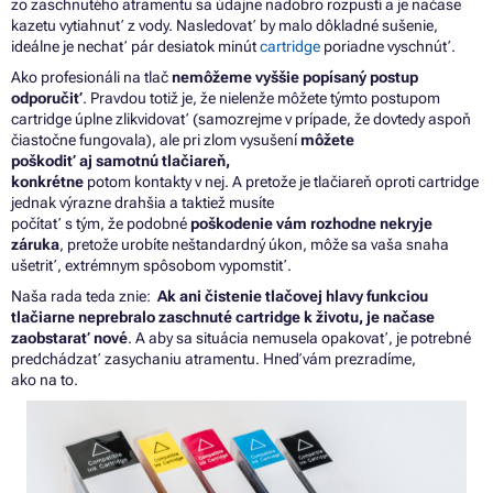
zo zaschnutého atramentu sa údajne nadobro rozpustí a je načase
kazetu vytiahnuť z vody. Nasledovať by malo dôkladné sušenie,
ideálne je nechať pár desiatok minút
cartridge
poriadne vyschnúť.
Ako profesionáli
na
tlač
nemôžeme vyššie popísaný postup
odporučiť
. Pravdou totiž je,
že
nielenže môžete týmto postupom
cartridge úplne zlikvidovať (samozrejme
v
prípade,
že
dovtedy aspoň
čiastočne fungovala), ale pri zlom vysušení
môžete
poškodiť
aj
samotnú tlačiareň,
konkrétne
potom
kontakty
v
nej.
A
pretože
je
tlačiareň oproti cartridge
jednak výrazne drahšia
a
taktiež musíte
počítať
s
tým,
že
podobné
poškodenie vám rozhodne nekryje
záruka
, pretože urobíte neštandardný úkon, môže
sa
vaša snaha
ušetriť, extrémnym spôsobom vypomstiť.
Naša rada teda znie:
Ak ani čistenie tlačovej hlavy funkciou
tlačiarne neprebralo zaschnuté cartridge
k
životu,
je
načase
zaobstarať nové
.
A
aby
sa
situácia nemusela opakovať,
je
potrebné
predchádzať zasychaniu atramentu. Hneď vám prezradíme,
ako
na
to.