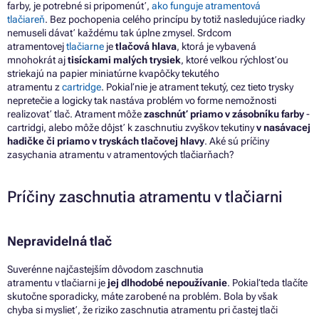
farby,
je
potrebné
si
pripomenúť,
ako funguje atramentová
tlačiareň
.
Bez pochopenia celého princípu
by
totiž nasledujúce riadky
nemuseli dávať každému tak úplne zmysel.
Srdcom
atramentovej
tlačiarne
je
tlačová hlava
, ktorá
je
vybavená
mnohokrát
aj
tisíckami malých trysiek
, ktoré veľkou rýchlosťou
striekajú
na
papier miniatúrne kvapôčky tekutého
atramentu
z
cartridge
.
Pokiaľ nie je atrament tekutý, cez tieto trysky
nepretečie
a
logicky tak nastáva problém
vo
forme nemožnosti
realizovať tlač. Atrament môže
zaschnúť priamo
v
zásobníku farby
-
cartridgi, alebo môže dôjsť
k
zaschnutiu zvyškov tekutiny
v nasávacej
hadičke
či
priamo
v
tryskách tlačovej hlavy
. Aké sú príčiny
zasychania atramentu
v
atramentových tlačiarňach?
Príčiny zaschnutia atramentu
v
tlačiarni
Nepravidelná tlač
Suverénne najčastejším dôvodom zaschnutia
atramentu
v
tlačiarni
je
jej dlhodobé nepoužívanie
. Pokiaľ teda tlačíte
skutočne sporadicky, máte
zarobené na
problém. Bola
by
však
chyba
si
myslieť,
že
riziko zaschnutia atramentu pri častej tlači