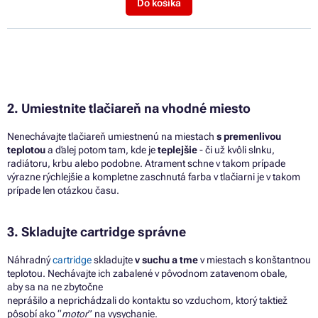
Do košíka
2. Umiestnite tlačiareň
na
vhodné miesto
Nenechávajte tlačiareň umiestnenú na miestach
s premenlivou
teplotou
a ďalej potom tam, kde je
teplejšie
- či už kvôli slnku,
radiátoru, krbu alebo podobne. Atrament schne v takom prípade
výrazne rýchlejšie
a kompletne zaschnutá farba v tlačiarni je v takom
prípade len otázkou času.
3. Skladujte cartridge správne
Náhradný
cartridge
skladujte
v suchu
a
tme
v
miestach
s
konštantnou
teplotou.
Nechávajte
ich
zabalené
v
pôvodnom zatavenom obale,
aby
sa
na
ne
zbytočne
neprášilo
a
neprichádzali
do
kontaktu
so
vzduchom, ktorý taktiež
pôsobí ako “
motor
” na vysychanie.