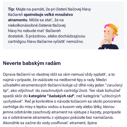
Tip:
Majte
na
pamäti,
že
pri čistení tlačovej hlavy
tlačiareň
spotrebuje veľké množstvo
atramentu
. Môže
sa
stať,
že
na
niekoľkonásobné čistenie tlačovej
hlavy
ho
nebude mať tlačiareň
dostatok.
S
prázdnou, alebo dochádzajúcou
cartridgou hlavu tlačiarne vyčistiť nemožno.
Neverte babským radám
Oprava tlačiarní vo vlastnej réžii sa vám nemusí vždy vyplatiť, a to
najmä v prípade, že vsádzate na nedborné tipy a rady.
Medzi
užívateľmi atramentových tlačiarní koluje už dlhé roky jeden "
zaručený
tip
", ako vdýchnuť do zaschnutých cartridgí život. Ten však bohužiaľ
spadá skôr do
kategórie "
babských rád
"
, než kategórie "
užitočných
vychytávok
". Reč je konkrétne o návode točiacom sa okolo ponorenia
cartridge do misy s teplou vodou a kusom vaty alebo látky, ktorou
jemne odstránite zaschnutý atrament na výstupe z kazety, poprípade
sa o odstránenie atramentu z výstupov pokúsite bez namáčania.
Akonáhle sa začne do vody uvoľňovať atrament, špina