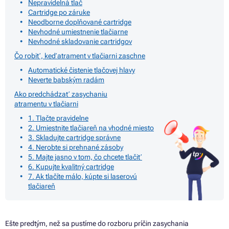
Nepravidelná tlač
Cartridge po záruke
Neodborne doplňované cartridge
Nevhodné umiestnenie tlačiarne
Nevhodné skladovanie cartridgov
Čo robiť, keď atrament v tlačiarni zaschne
Automatické čistenie tlačovej hlavy
Neverte babským radám
Ako predchádzať zasychaniu
atramentu v tlačiarni
1. Tlačte pravidelne
2. Umiestnite tlačiareň na vhodné miesto
3. Skladujte cartridge správne
4. Nerobte si prehnané zásoby
5. Majte jasno v tom, čo chcete tlačiť
6. Kupujte kvalitný cartridge
7. Ak tlačíte málo, kúpte si laserovú
tlačiareň
Ešte predtým, než
sa
pustíme
do
rozboru príčin zasychania