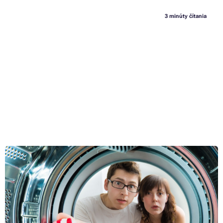
3 minúty čítania
Nehoda s náplňou do tlačiarne: Ako dostať z oblečenia
toner alebo atrament
Pokiaľ ste niekedy vlastnoručne menili náplň v tlačiarni, podstúpili ste
riziko postriekania odevu atramentom z cartridge, prípadne
znečistenie tonerovým prachom. Keď sa vám podobná nehoda stane,
je celkom jedno, či je na vine nešetrná manipulácia, alebo vada z
Celý článok »