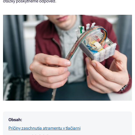
otázky poskytneme odpoveď.
Obsah:
Príčiny zaschnutia atramentu v tlačiarni