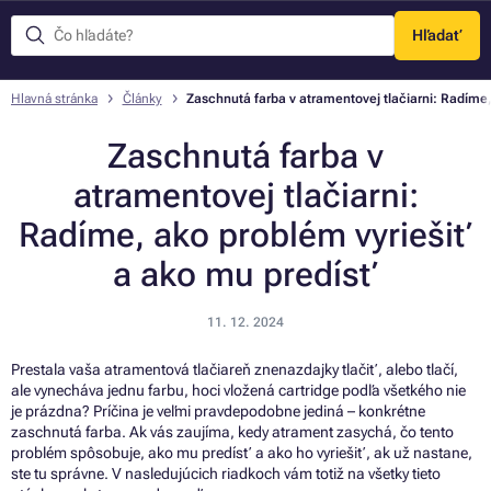
Hľadať
Menu
Hlavná stránka
Články
Zaschnutá farba v atramentovej tlačiarni: Radíme
Zaschnutá farba v
atramentovej tlačiarni:
Radíme, ako problém vyriešiť
a ako mu predísť
11. 12. 2024
Prestala vaša atramentová tlačiareň znenazdajky tlačiť, alebo tlačí,
ale vynecháva jednu farbu, hoci vložená cartridge podľa všetkého nie
je prázdna? Príčina je veľmi pravdepodobne jediná – konkrétne
zaschnutá farba. Ak vás zaujíma, kedy atrament zasychá, čo tento
problém spôsobuje, ako mu predísť a ako ho vyriešiť, ak už nastane,
ste tu správne. V nasledujúcich riadkoch vám totiž na všetky tieto