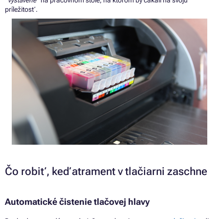
“
vystavené
”
na
pracovnom stole,
na
ktorom
by
čakali
na
svoju
príležitosť.
Čo robiť, keď atrament
v
tlačiarni zaschne
Automatické čistenie tlačovej hlavy