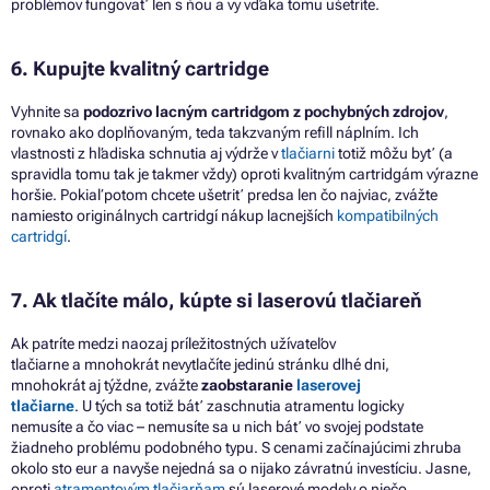
problémov fungovať len
s
ňou
a
vy vďaka tomu ušetríte.
6. Kupujte kvalitný cartridge
Vyhnite
sa
podozrivo lacným cartridgom
z
pochybných zdrojov
,
rovnako ako doplňovaným, teda takzvaným refill náplním. Ich
vlastnosti
z
hľadiska schnutia
aj
výdrže
v
tlačiarni
totiž môžu byť (a
spravidla tomu tak
je
takmer vždy) oproti kvalitným cartridgám výrazne
horšie. Pokiaľ potom chcete ušetriť predsa len
čo
najviac, zvážte
namiesto originálnych cartridgí nákup lacnejších
kompatibilných
cartridgí
.
7. Ak tlačíte málo, kúpte
si
laserovú tlačiareň
Ak patríte medzi naozaj príležitostných užívateľov
tlačiarne
a
mnohokrát nevytlačíte jedinú stránku dlhé dni,
mnohokrát
aj
týždne, zvážte
zaobstaranie
laserovej
tlačiarne
.
U
tých
sa
totiž báť zaschnutia atramentu logicky
nemusíte
a
čo viac – nemusíte
sa
u nich báť
vo
svojej podstate
žiadneho problému podobného typu.
S
cenami začínajúcimi zhruba
okolo sto eur
a
navyše nejedná sa
o
nijako závratnú investíciu. Jasne,
oproti
atramentovým tlačiarňam
sú laserové modely
o
niečo