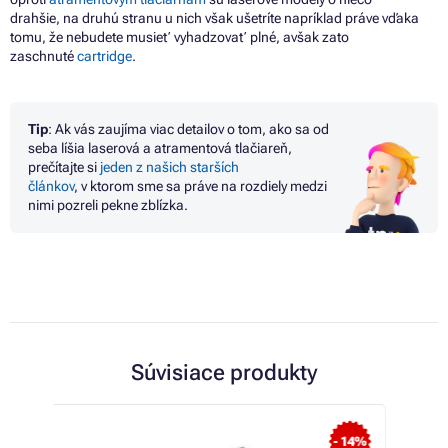
drahšie,
na
druhú stranu
u
nich však ušetríte napríklad práve vďaka
tomu,
že
nebudete musieť vyhadzovať plné, avšak zato
zaschnuté
cartridge
.
Tip
: Ak vás zaujíma viac detailov
o
tom, ako
sa
od
seba líšia laserová
a
atramentová tlačiareň,
prečítajte
si
jeden
z
našich starších
článkov
,
v
ktorom sme
sa
práve
na
rozdiely medzi
nimi pozreli pekne zblízka.
Súvisiace produkty
TOP
 14%
- 3%