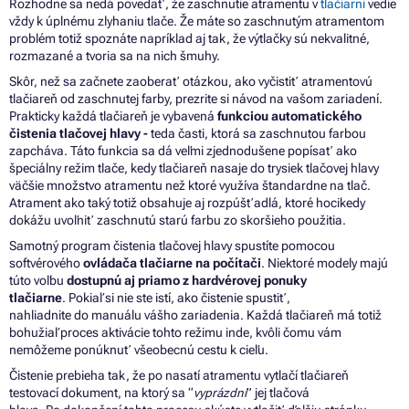
Rozhodne sa nedá povedať, že zaschnutie atramentu v
tlačiarni
vedie
vždy k úplnému zlyhaniu tlače. Že máte so zaschnutým atramentom
problém totiž spoznáte napríklad aj tak, že výtlačky sú nekvalitné,
rozmazané a tvoria sa na nich šmuhy.
Skôr, než sa začnete zaoberať otázkou, ako vyčistiť atramentovú
tlačiareň od zaschnutej farby, prezrite si návod na vašom zariadení.
Prakticky každá tlačiareň je vybavená
funkciou automatického
čistenia tlačovej hlavy -
teda časti, ktorá sa zaschnutou farbou
zapcháva. Táto funkcia sa dá veľmi zjednodušene popísať ako
špeciálny režim tlače, kedy tlačiareň nasaje do trysiek tlačovej hlavy
väčšie množstvo atramentu než ktoré využíva štandardne na tlač.
Atrament ako taký totiž obsahuje aj rozpúšťadlá, ktoré hocikedy
dokážu uvoľniť zaschnutú starú farbu zo skoršieho použitia.
Samotný program čistenia tlačovej hlavy spustíte pomocou
softvérového
ovládača tlačiarne
na
počítači
. Niektoré modely majú
túto voľbu
dostupnú
aj
priamo
z
hardvérovej ponuky
tlačiarne
. Pokiaľ
si
nie ste istí, ako čistenie spustiť,
nahliadnite
do
manuálu vášho zariadenia. Každá tlačiareň
má
totiž
bohužiaľ proces aktivácie tohto režimu inde, kvôli čomu vám
nemôžeme ponúknuť všeobecnú cestu
k
cieľu.
Čistenie prebieha tak,
že
po nasatí atramentu vytlačí tlačiareň
testovací dokument,
na
ktorý
sa
“
vyprázdni
” jej tlačová