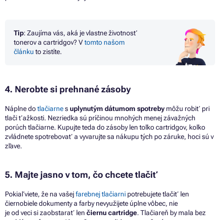
Tip
: Zaujíma vás, aká
je
vlastne životnosť
tonerov
a
cartridgov?
V
tomto našom
článku
to
zistíte.
4. Nerobte
si
prehnané zásoby
Náplne
do
tlačiarne
s
uplynutým dátumom spotreby
môžu robiť pri
tlači ťažkosti.
Nezriedka sú príčinou mnohých menej závažných
porúch tlačiarne.
Kupujte teda
do
zásoby len toľko cartridgov, koľko
zvládnete spotrebovať
a
vyvarujte
sa
nákupu tých po záruke, hoci sú v
zľave.
5. Majte jasno
v
tom,
čo
chcete tlačiť
Pokiaľ viete,
že
na vašej
farebnej tlačiarni
potrebujete tlačiť len
čiernobiele dokumenty
a
farby nevyužijete úplne vôbec, nie
je
od
veci
si
zaobstarať len
čiernu cartridge
. Tlačiareň
by
mala bez