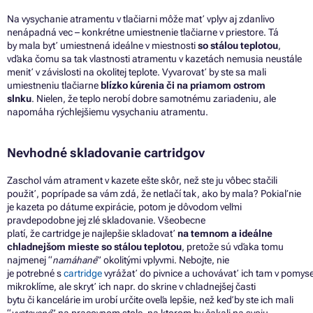
Na vysychanie atramentu
v
tlačiarni môže mať vplyv
aj
zdanlivo
nenápadná vec – konkrétne umiestnenie tlačiarne
v
priestore.
Tá
by mala byť umiestnená ideálne
v
miestnosti
so stálou teplotou
,
vďaka čomu
sa
tak vlastnosti atramentu
v
kazetách nemusia neustále
meniť
v
závislosti
na
okolitej teplote. Vyvarovať by ste
sa
mali
umiestneniu tlačiarne
blízko kúrenia
či
na priamom ostrom
slnku
. Nielen,
že
teplo nerobí dobre samotnému zariadeniu, ale
napomáha rýchlejšiemu vysychaniu atramentu.
Nevhodné skladovanie cartridgov
Zaschol vám atrament
v
kazete ešte skôr, než ste
ju
vôbec stačili
použiť, poprípade
sa
vám zdá,
že
netlačí tak, ako
by
mala? Pokiaľ nie
je kazeta
po
dátume expirácie, potom
je
dôvodom veľmi
pravdepodobne jej zlé skladovanie. Všeobecne
platí,
že
cartridge
je
najlepšie skladovať
na
temnom
a
ideálne
chladnejšom mieste
so
stálou teplotou
, pretože sú vďaka tomu
najmenej “
namáhané
” okolitými vplyvmi. Nebojte, nie
je potrebné
s
cartridge
vyrážať
do
pivnice
a
uchovávať
ich
tam
v
pomyse
mikroklíme, ale skryť
ich
napr.
do
skrine
v
chladnejšej časti
bytu
či
kancelárie im urobí určite oveľa lepšie, než keď by ste
ich
mali