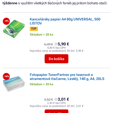
týždenne
s
využitím všetkých tlačových farieb
jej
pritom bohato stačí.
Kancelársky papier A4 80g UNIVERSAL, 500
- 3%
LISTOV
TOP
Skladom > 20 ks
5,90 €
6,09 €
4,80 € bez DPH
Najnižšia cena za posledných 30 dní:
5,90 €
Do košíka
Fotopapier TonerPartner pre laserové a
- 14%
atramentové tlačiarne, Lesklý, 140 g, A4, 20LS
Skladom > 20 ks
3,01 €
3,52 €
2,45 € bez DPH
Najnižšia cena za posledných 30 dní:
3,01 €