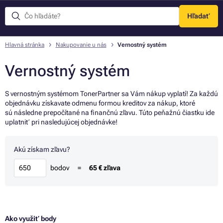
Hľadať
Menu
Hlavná stránka
Nakupovanie u nás
Vernostný systém
Vernostný systém
S vernostným systémom TonerPartner sa Vám nákup vyplatí! Za každú
objednávku získavate odmenu formou kreditov za nákup, ktoré
sú následne prepočítané na finančnú zľavu. Túto peňažnú čiastku ide
uplatniť pri nasledujúcej objednávke!
Akú získam zľavu?
bodov
=
65 € zľava
Ako využiť body