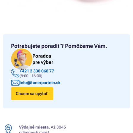
Potrebujete poradiť?
Pomôžeme Vám.
Poradca
pre výber
+421 2 330 068 77
(8:00 - 16:00)
info@tonerpartner.sk
Chcem sa opýtať
Výdajné miesta.
Až 8845
odberných miest.