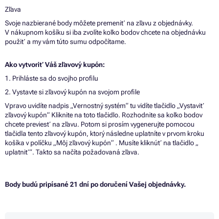
Zľava
Svoje nazbierané body môžete premeniť na zľavu z objednávky.
V nákupnom košíku si iba zvolíte koľko bodov chcete na objednávku
použiť a my vám túto sumu odpočítame.
Ako vytvoriť Váš zľavový kupón:
1. Prihláste sa do svojho profilu
2. Vystavte si zľavový kupón na svojom profile
Vpravo uvidíte nadpis „Vernostný systém“ tu vidíte tlačidlo „Vystaviť
zľavový kupón“ Kliknite na toto tlačidlo. Rozhodnite sa koľko bodov
chcete previesť na zľavu. Potom si prosím vygenerujte pomocou
tlačidla tento zľavový kupón, ktorý následne uplatníte v prvom kroku
košíka v políčku „Môj zľavový kupón“ . Musíte kliknúť na tlačidlo „
uplatniť“. Takto sa načíta požadovaná zľava.
Body budú pripísané 21 dní po doručení Vašej objednávky.