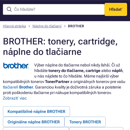
Hľadať
Menu
Hlavná stránka
Náplne do tlačiarní
BROTHER
BROTHER: tonery, cartridge,
náplne do tlačiarne
Výber náplne do tlačiarne nebol nikdy ľahší. Či už
hľadáte
tonery do tlačiarne, cartrige
alebo
náplň
,
u nás nájdete to čo hľadáte. Máme najširší výber
kompatibilných tonerov
TonerPartner
a originálnych tonerov pre vašu
tlačiareň
Brother
. Garanciou kvality je doživotná záruka a poistenie
proti poškodeniu tlačiarne pri nákupe kompatibilných tonerov.
Zobraziť viac
Kompatibilné náplne BROTHER
Originálne náplne BROTHER
Tonery BROTHER