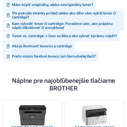
Mám kúpiť originálny, alebo neoriginálny toner?
5% pokrytie stránky pri tlači alebo ako dlho vám vydrží toner či
cartridge?
Kam vyhodiť toner či cartridge: Poradíme vám, ako prázdnu
náplň zlikvidovať či zrecyklovať
Toner vs. cartridge: v čom sa líšia a ako vybrať správnu náplň?
Aká je životnosť tonerov a cartridge
Prečo miznú farebné tonery i pri čiernobielej tlači?
Náplne pre najobľúbenejšie tlačiarne
BROTHER