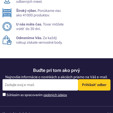
odberných miest.
Široký výber.
Ponúkame viac
ako 41000 produktov.
U nás máte čas.
Tovar môžete
vrátiť do 30 dní.
Odmeníme Vás.
Za každý
nákup získate vernostné body.
Buďte pri tom ako prvý
Najnovšie informácie o novinkách a akciách priamo na Váš e-mail.
Prihlásiť odber
Súhlasím so spracovaním
osobných údajov