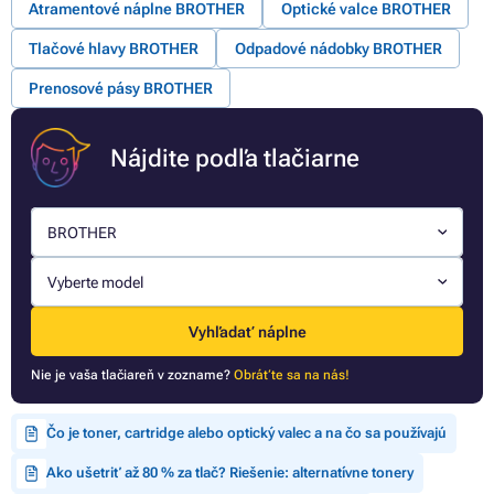
Atramentové náplne BROTHER
Optické valce BROTHER
Tlačové hlavy BROTHER
Odpadové nádobky BROTHER
Prenosové pásy BROTHER
Nájdite podľa tlačiarne
BROTHER
Vyberte model
Vyhľadať náplne
Nie je vaša tlačiareň v zozname?
Obráťte sa na nás!
Čo je toner, cartridge alebo optický valec a na čo sa používajú
Ako ušetriť až 80 % za tlač? Riešenie: alternatívne tonery