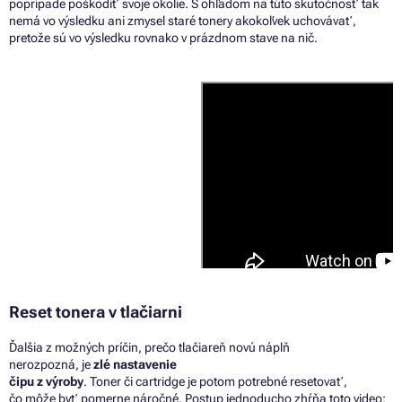
poprípade poškodiť svoje okolie.
S
ohľadom
na
túto skutočnosť tak
nemá
vo
výsledku ani zmysel staré tonery akokoľvek uchovávať,
pretože sú
vo
výsledku rovnako
v
prázdnom stave
na nič
.
Reset tonera v tlačiarni
Ďalšia
z
možných príčin, prečo tlačiareň novú náplň
nerozpozná,
je
zlé nastavenie
čipu
z
výroby
. Toner
či
cartridge
je
potom potrebné resetovať,
čo môže byť pomerne náročné. Postup jednoducho zhŕňa toto video: