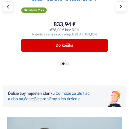
Skladom 20 ks
Sk
440,20 €
357,89 € bez DPH
Najnižšia cena za posledných 30 dní:
400,06 €
Do košíka
Ďalšie tipy nájdete
v
článku
Čo môže
za
zlú tlač
alebo najčastejšie problémy
a
ich riešenie
.