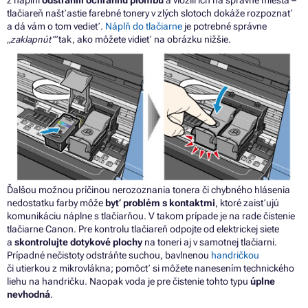
tlačiareň našťastie farebné tonery v zlých slotoch dokáže rozpoznať
a dá vám o tom vedieť.
Náplň do tlačiarne
je potrebné správne
„zaklapnúť“
tak, ako môžete vidieť na obrázku nižšie.
Ďalšou možnou príčinou nerozoznania tonera či chybného hlásenia
nedostatku farby môže
byť problém s kontaktmi
, ktoré zaisťujú
komunikáciu náplne s tlačiarňou.
V takom prípade je na rade čistenie
tlačiarne Canon.
Pre kontrolu tlačiareň odpojte od elektrickej siete
a
skontrolujte dotykové plochy
na toneri aj v samotnej tlačiarni.
Prípadné nečistoty odstráňte suchou, bavlnenou
handričkou
či utierkou z mikrovlákna; pomôcť si môžete nanesením technického
liehu na handričku. Naopak voda je pre čistenie tohto typu
úplne
nevhodná
.