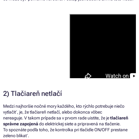
2) Tlačiareň netlačí
Medzi najhoršie nočné mory každého, kto rýchlo potrebuje niečo
vytlačiť, je,
že
tlačiareň netlačí, alebo dokonca vôbec
nereaguje.
V
takom prípade
sa
v prvom rade uistite,
že
je
tlačiareň
správne zapojená
do
elektrickej siete
a
pripravená
na
tlačenie.
To
spoznáte podľa toho,
že
kontrolka
pri
tlačidle ON/OFF prestane
zeleno blikať.