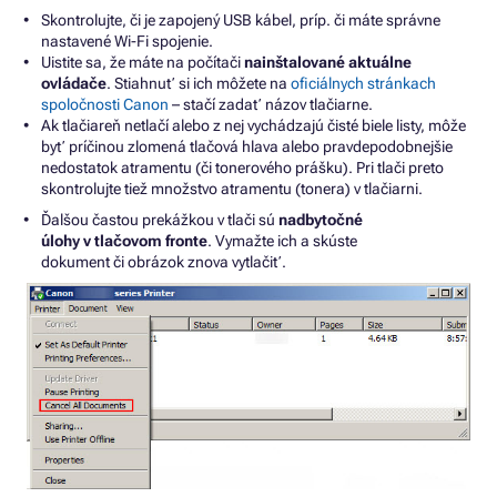
Skontrolujte, či
je
zapojený USB kábel, príp. či máte správne
nastavené Wi-Fi spojenie.
Uistite sa,
že
máte
na
počítači
nainštalované aktuálne
ovládače
. Stiahnuť
si
ich môžete
na
oficiálnych stránkach
spoločnosti Canon
–
stačí zadať názov tlačiarne.
Ak tlačiareň netlačí alebo
z
nej vychádzajú čisté biele listy, môže
byť príčinou zlomená tlačová hlava alebo pravdepodobnejšie
nedostatok atramentu (či tonerového prášku). Pri tlači preto
skontrolujte tiež množstvo atramentu (tonera)
v
tlačiarni.
Ďalšou častou prekážkou
v
tlači sú
nadbytočné
úlohy
v
tlačovom fronte
. Vymažte
ich
a skúste
dokument
či
obrázok znova vytlačiť.