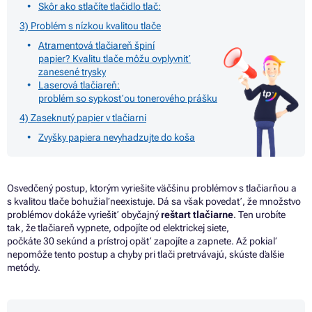
Skôr ako stlačíte tlačidlo tlač:
3) Problém s nízkou kvalitou tlače
Atramentová tlačiareň špiní
papier? Kvalitu tlače môžu ovplyvniť
zanesené trysky
Laserová tlačiareň:
problém so sypkosťou tonerového prášku
4) Zaseknutý papier v tlačiarni
Zvyšky papiera nevyhadzujte do koša
Osvedčený postup, ktorým vyriešite väčšinu problémov
s
tlačiarňou
a
s kvalitou tlače bohužiaľ neexistuje.
Dá
sa však povedať,
že
množstvo
problémov dokáže vyriešiť obyčajný
reštart tlačiarne
. Ten urobíte
tak,
že
tlačiareň vypnete, odpojíte
od
elektrickej siete,
počkáte
30
sekúnd
a
prístroj opäť zapojíte
a
zapnete. Až pokiaľ
nepomôže tento postup
a
chyby pri tlači pretrvávajú, skúste ďalšie
metódy.