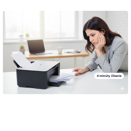
Čo robiť, keď tlačiareň tlačí zle alebo najčastejšie
problémy s tlačou a ako na ne
Práve vám došla náplň do tlačiarne, takže si zaobstaráte nový toner
alebo cartridge, vložíte náplň do svojej laserovej alebo atramentovej
tlačiarne, v počítači otvoríte požadovaný dokument a pošlete ho "do
tlače". V ideálnom prípade na konci tohto procesu držíte v ruke papier
Celý článok »
s pekne vytlačeným textom alebo obrázkom. Čo keď všetko tak nie je,
ako má a výtlačok, ktorý vám vyjde z tlačiarne, je v otrasnej kvalite, či
už z hľadiska podania farieb alebo napríklad kvality papiera? Zrejme
vás čaká prvotný šok, ktorý vystrieda celý rad otázok. Stojí za
4 minúty čítania
problémy s kvalitou tlače skutočnosť, že ste kúpili chybnú náplň, alebo
je chyba v tlačiarni? Bohužiaľ, univerzálna odpoveď na tieto otázky
neexistuje, pretože problémy môžu byť zapríčinené celým radom
faktorov. Keďže sa však niektoré chyby opakujú výrazne častejšie ako
iné, v nasledujúcom článku sme zhrnuli najčastejšie problémy, ktoré v
súvislosti s kvalitou tlače môžu nastať. Samozrejme u nich nájdete aj
rady, ako ich odstrániť.