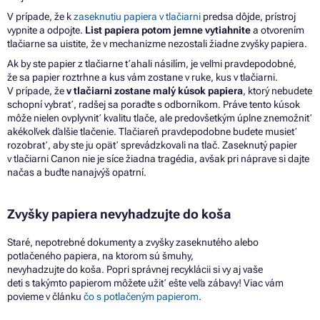
V prípade,
že
k
zaseknutiu papiera
v
tlačiarni
predsa dôjde, prístroj
vypnite
a
odpojte.
List papiera potom jemne vytiahnite
a
otvorením
tlačiarne
sa
uistite,
že
v mechanizme nezostali žiadne zvyšky papiera.
Ak by ste papier z tlačiarne ťahali násilím, je veľmi pravdepodobné,
že sa papier roztrhne a kus vám zostane v ruke, kus v tlačiarni.
V prípade, že
v tlačiarni zostane malý kúsok papiera
, ktorý nebudete
schopní vybrať, radšej sa poraďte s odborníkom. Práve tento kúsok
môže nielen ovplyvniť kvalitu tlače, ale predovšetkým úplne znemožniť
akékoľvek ďalšie tlačenie. Tlačiareň pravdepodobne budete musieť
rozobrať, aby ste ju opäť sprevádzkovali na tlač.
Zaseknutý papier
v tlačiarni Canon nie je síce žiadna tragédia, avšak pri náprave si dajte
načas a buďte nanajvýš opatrní.
Zvyšky papiera nevyhadzujte
do
koša
Staré,
nepotrebné dokumenty
a
zvyšky zaseknutého alebo
potlačeného papiera,
na
ktorom sú šmuhy,
nevyhadzujte
do
koša. Popri správnej recyklácii
si
vy
aj
vaše
deti
s
takýmto papierom môžete užiť ešte veľa zábavy! Viac vám
povieme
v
článku
čo
s
potlačeným papierom
.