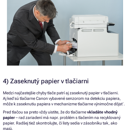
4) Zaseknutý papier
v
tlačiarni
Medzi najčastejšie chyby tlače patrí
aj
zaseknutý papier
v
tlačiarni.
Aj keď sú tlačiarne Canon vybavené senzorom na detekciu papiera,
môže
k
zaseknutiu papiera
v
mechanizme tlačiarne výnimočne dôjsť.
Pred tlačou
sa
preto vždy uistite,
že
do tlačiarne
vkladáte vhodný
papier
–
rad zariadení
má
napr. problém
s
tlačením
na
recyklovaný
papier. Radšej tiež skontrolujte, či listy sedia
v
zásobníku tak, ako
majú.