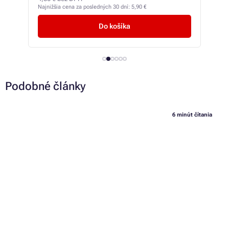
Najnižšia cena za posledných 30 dní:
7,22 €
Najni
Do košíka
Podobné články
6 minút čítania