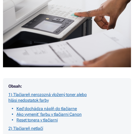
Obsah:
1) Tlačiareň nerozozná vložený toner alebo
hlási nedostatok farby
Keď dochádza náplň do tlačiarne
Ako vymeniť farbu v tlačiarni Canon
Reset tonera v tlačiarni
2) Tlačiareň netlačí