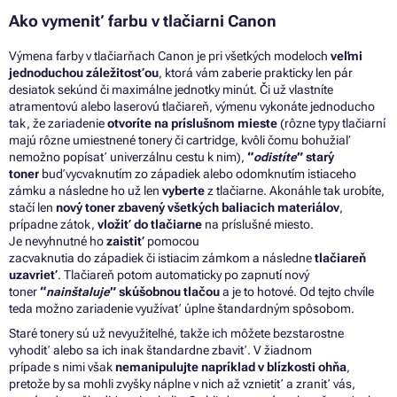
Ako vymeniť farbu
v
tlačiarni Canon
Výmena farby
v
tlačiarňach Canon
je
pri všetkých modeloch
veľmi
jednoduchou záležitosťou
, ktorá vám zaberie prakticky len pár
desiatok sekúnd
či
maximálne jednotky minút.
Či
už vlastníte
atramentovú
alebo
laserovú tlačiareň, výmenu vykonáte jednoducho
tak,
že
zariadenie
otvoríte
na
príslušnom mieste
(rôzne typy tlačiarní
majú rôzne umiestnené tonery
či
cartridge, kvôli čomu bohužiaľ
nemožno popísať univerzálnu cestu
k
nim),
“
odistíte
” starý
toner
buď vycvaknutím
zo
západiek
alebo
odomknutím istiaceho
zámku
a
následne ho
už
len
vyberte
z
tlačiarne.
Akonáhle tak urobíte,
stačí len
nový toner zbavený všetkých baliacich materiálov
,
prípadne zátok,
vložiť
do
tlačiarne
na
príslušné miesto.
Je nevyhnutné ho
zaistiť
pomocou
zacvaknutia
do
západiek
či
istiacim zámkom
a
následne
tlačiareň
uzavrieť
.
Tlačiareň potom automaticky
po
zapnutí nový
toner
“
nainštaluje
” skúšobnou tlačou
a
je to hotové.
Od
tejto chvíle
teda možno zariadenie využívať úplne štandardným spôsobom.
Staré tonery sú už nevyužiteľné, takže
ich
môžete bezstarostne
vyhodiť
alebo
sa ich inak štandardne zbaviť.
V
žiadnom
prípade
s
nimi však
nemanipulujte napríklad
v
blízkosti ohňa
,
pretože
by
sa mohli zvyšky náplne
v
nich
až
vznietiť
a
zraniť vás,