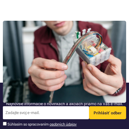
Zaschnutá farba v atramentovej tlačiarni: Radíme, ako
problém vyriešiť a ako mu predísť
Prestala vaša atramentová tlačiareň znenazdajky tlačiť, alebo tlačí,
ale vynecháva jednu farbu, hoci vložená cartridge podľa všetkého nie je
prázdna? Príčina je veľmi pravdepodobne jediná – konkrétne
zaschnutá farba. Ak vás zaujíma, kedy atrament zasychá, čo tento
Celý článok »
problém spôsobuje, ako mu predísť a ako ho vyriešiť, ak už nastane,
ste tu správne. V nasledujúcich riadkoch vám totiž na všetky tieto
otázky poskytneme odpoveď.
Buďte pri tom ako prvý
Najnovšie informácie o novinkách a akciách priamo na Váš e-mail.
Prihlásiť odber
Súhlasím so spracovaním
osobných údajov