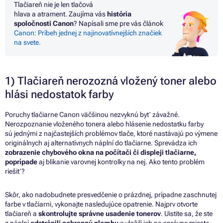
Tlačiareň nie je len tlačová
hlava
a
atrament. Zaujíma vás
história
spoločnosti Canon
? Napísali sme pre vás článok
Canon: Príbeh jednej z najinovatívnejších značiek
na svete.
1) Tlačiareň nerozozná vložený toner alebo
hlási nedostatok farby
Poruchy tlačiarne Canon väčšinou nezvyknú byť závažné.
Nerozpoznanie vloženého tonera alebo hlásenie nedostatku farby
sú jednými z najčastejších problémov tlače, ktoré nastávajú po výmene
originálnych aj alternatívnych náplní do tlačiarne. Sprevádza ich
zobrazenie chybového okna na počítači či displeji tlačiarne,
poprípade
aj blikanie varovnej kontrolky na nej. Ako tento problém
riešiť?
Skôr, ako nadobudnete presvedčenie o prázdnej, prípadne zaschnutej
farbe v tlačiarni, vykonajte nasledujúce opatrenie.
Najprv otvorte
tlačiareň a
skontrolujte správne usadenie tonerov
. Uistite sa, že ste
z náplní
odstránili ochrannú plombu
a vložili ich na správne miesta –