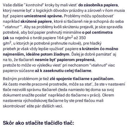
Vaše ďalšie “
kontrolné
” kroky
by
mali viesť
do zásobníka papiera
,
ktorý nesmie byť
z
logických dôvodov prázdny
a
zároveň
v
ňom musia
byť papiere
umiestnené správne.
Problémy môžu spôsobovať
napríklad
skrútené papiere
, ktoré
si
tlačiareň nie je schopná
do
seba
“
vtiahnuť
”. Aby
sa
problémy kvôli skrúteniu prejavili,
je
síce spravidla
potrebné, aby bol papier prehnutý minimálne
o
pol centimetra
2
(ak
sa
nejedná o tvrdé papiere 164 g/m
až
350
2
g/m
,
u
ktorých
je
potrebné prehnutie nulové), pre hladký
priebeh
je
však vždy lepšie využívať papiere
s krútením
čo
možno
najmenším, ideálne potom žiadnym
. Ďalej
je
dobré pamätať
aj
na to,
že
tlačiareň
nesmie byť papierom preplnená
,
pretože
to
môže
vo
výsledku viesť pri nechcenom "
vtiahnutí
" viac
papierov súčasne
až
k
zaseknutiu celej tlačiarne
.
Bežným problémom
je
tiež
zlé spojenie tlačiarne
s
počítačom
.
Ak často meníte pracovné prostredie, môže
sa
stať,
že
ste
v
nastavení
tlače nezvolili správnu tlačiareň (teda namiesto
tej
doma
sa
svoj
dokument snažíte poslať napríklad
do
tlačiarne
v
práci). Okrem
nastavenia východiskovej tlačiarne by ste pred tlačou mali
skontrolovať ešte pár ďalších vecí.
Skôr ako stlačíte tlačidlo tlač: