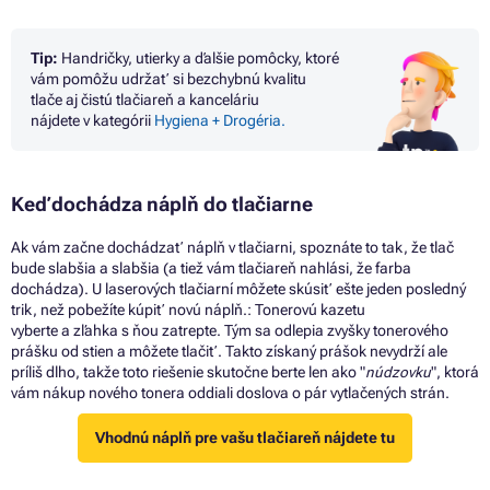
Tip:
Handričky, utierky
a
ďalšie pomôcky, ktoré
vám pomôžu udržať
si
bezchybnú kvalitu
tlače
aj
čistú tlačiareň
a
kanceláriu
nájdete
v
kategórii
Hygiena + Drogéria.
Keď dochádza náplň
do
tlačiarne
Ak vám začne dochádzať náplň
v
tlačiarni, spoznáte
to
tak,
že
tlač
bude slabšia
a
slabšia (a tiež vám tlačiareň nahlási,
že
farba
dochádza).
U
laserových tlačiarní môžete skúsiť ešte jeden posledný
trik, než pobežíte kúpiť novú náplň.: Tonerovú kazetu
vyberte
a
zľahka
s
ňou zatrepte. Tým
sa
odlepia zvyšky tonerového
prášku
od
stien
a
môžete tlačiť. Takto získaný prášok nevydrží ale
príliš dlho, takže toto riešenie skutočne berte len ako "
núdzovku
", ktorá
vám nákup nového tonera oddiali doslova
o
pár vytlačených strán.
Vhodnú náplň pre vašu tlačiareň nájdete tu