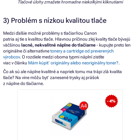
Tlačové úlohy zmažete hromadne niekoľkými kliknutiami
3) Problém
s
nízkou kvalitou tlače
Medzi ďalšie možné problémy
s
tlačiarňou Canon
patria
aj
tie
s
kvalitou tlače. Hlavnou príčinou zlej kvality tlače bývajú
väčšinou
lacné, nekvalitné náplne
do
tlačiarne
-
kupujte preto len
originálne
či
alternatívne
tonery
a
cartridge
od
preverených
výrobcov
.
O
rozdiele medzi oboma typmi náplní zistíte
viac
v
článku
Mám kúpiť originálny alebo neoriginálny toner?
.
Čo ak sú ale náplne kvalitné
a
napriek tomu
ma
trápi zlá kvalita
tlače?
Na
vine môžu byť zanesené trysky
aj
prášok
z
náplne
do
tlačiarne.
- 4%