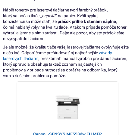
Náplň tonerov pre laserové tlačiarne tvorí farebný prášok,
ktorý
sa
počas tlače
„napeká
“
na
papier. Kvôli sypkej
konzistencii
sa
môže stať,
že
prášok priľne
k
stenám náplne
,
čo
má
neblahý vplyv
na
kvalitu tlače.
V
takom prípade pomôže toner
vybrať
a
jemne
s
ním zatriasť. Dajte ale pozor, aby ste prášok ešte
nevysypali
do
tlačiarne.
Je ale možné,
že
kvalitu tlače vašej laserovej tlačiarne ovplyvňuje ešte
niečo iné. Odporúčame preštudovať aj najbežnejšie
závady
laserových tlačiarní
, preskúmať manuál výrobcu pre danú tlačiareň,
ktorý spravidla obsahuje taktiež zoznam najčastejších
problémov
a v
prípade nutnosti
sa
obráťte
na
odborníka, ktorý
vám
s
riešením problému pomôže.
Canon i-SENSYS MF453dw EU MFP