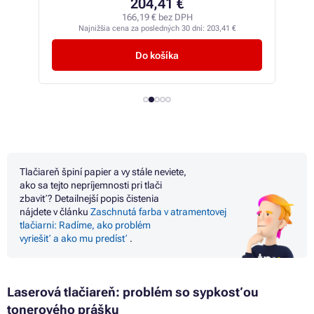
187,94 €
152,80 € bez DPH
Najnižšia cena za posledných 30 dní:
186,55 €
Do košíka
Tlačiareň špiní papier
a
vy stále neviete,
ako
sa
tejto nepríjemnosti pri tlači
zbaviť? Detailnejší popis čistenia
nájdete
v
článku
Zaschnutá farba
v
atramentovej
tlačiarni: Radíme, ako problém
vyriešiť
a
ako
mu
predísť
.
Laserová tlačiareň: problém
so
sypkosťou
tonerového prášku