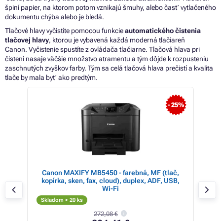
špiní papier,
na
ktorom potom vznikajú šmuhy, alebo časť vytlačeného
dokumentu chýba alebo
je
bledá.
Tlačové hlavy vyčistíte pomocou funkcie
automatického čistenia
tlačovej hlavy
, ktorou
je
vybavená každá moderná tlačiareň
Canon. Vyčistenie spustíte
z
ovládača tlačiarne. Tlačová hlava pri
čistení nasaje väčšie množstvo atramentu
a
tým dôjde
k
rozpusteniu
zaschnutých zvyškov farby. Tým
sa
celá tlačová hlava prečistí
a
kvalita
tlače
by
mala byť ako predtým.
 25%
- 23%
ač,
Canon PIXMA TS8750 - PSC/Wi-Fi/WiFi-
SB,
Direct/Duplex/PictBridge/4800x1200/USB
white
Skladom 18 ks
Skl
242,70 €