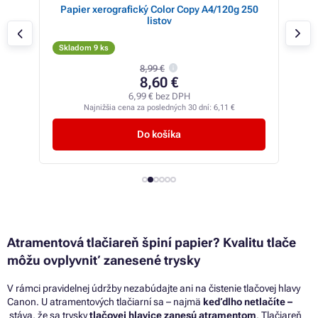
250
Papier xerografický Color Copy A4/250g 125
Pa
listov
Skladom 3 ks
Sk
10,50 €
8,54 € bez DPH
Najnižšia cena za posledných 30 dní:
7,22 €
Do košíka
Atramentová tlačiareň špiní papier? Kvalitu tlače
môžu ovplyvniť zanesené trysky
V rámci pravidelnej údržby nezabúdajte ani na čistenie tlačovej hlavy
Canon.
U atramentových tlačiarní
sa
–
najmä
keď dlho netlačíte
–
stáva,
že
sa trysky
tlačovej hlavice zanesú atramentom
. Tlačiareň