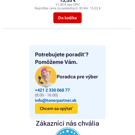
13,53 €
11,00 € bez DPH
Najnižšia cena za posledných 30 dní:
13,22 €
Do košíka
Potrebujete poradiť?
Pomôžeme Vám.
Poradca pre výber
+421 2 330 068 77
(8:00 - 16:00)
info@tonerpartner.sk
Chcem sa opýtať
Zákazníci nás chvália