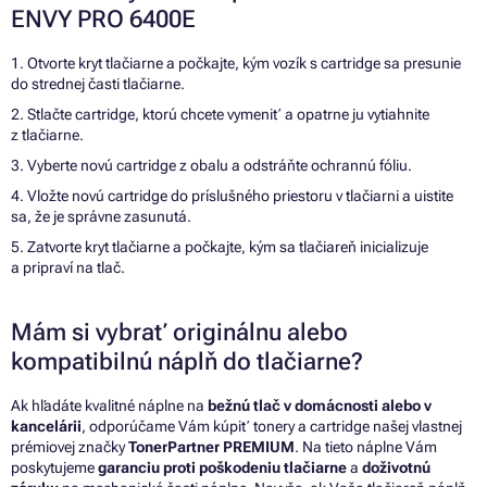
ENVY PRO 6400E
1. Otvorte kryt tlačiarne a počkajte, kým vozík s cartridge sa presunie
do strednej časti tlačiarne.
2. Stlačte cartridge, ktorú chcete vymeniť a opatrne ju vytiahnite
z tlačiarne.
3. Vyberte novú cartridge z obalu a odstráňte ochrannú fóliu.
4. Vložte novú cartridge do príslušného priestoru v tlačiarni a uistite
sa, že je správne zasunutá.
5. Zatvorte kryt tlačiarne a počkajte, kým sa tlačiareň inicializuje
a pripraví na tlač.
Mám si vybrať originálnu alebo
kompatibilnú náplň do tlačiarne?
Ak hľadáte kvalitné náplne na
bežnú tlač v domácnosti alebo v
kancelárii
, odporúčame Vám kúpiť tonery a cartridge našej vlastnej
prémiovej značky
TonerPartner PREMIUM
. Na tieto náplne Vám
poskytujeme
garanciu proti poškodeniu tlačiarne
a
doživotnú