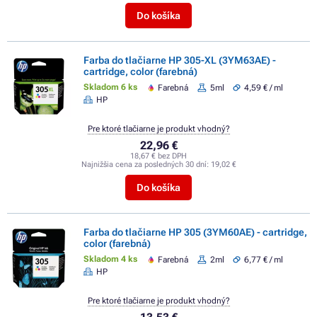
Do košíka
Farba do tlačiarne HP 305-XL (3YM63AE) -
cartridge, color (farebná)
Skladom 6 ks
Farebná
5ml
4,59 € / ml
HP
Pre ktoré tlačiarne je produkt vhodný?
22,96 €
18,67 € bez DPH
Najnižšia cena za posledných 30 dní:
19,02 €
Do košíka
Farba do tlačiarne HP 305 (3YM60AE) - cartridge,
color (farebná)
Skladom 4 ks
Farebná
2ml
6,77 € / ml
HP
Pre ktoré tlačiarne je produkt vhodný?