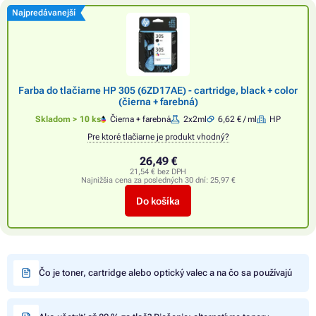
Najpredávanejší
Farba do tlačiarne HP 305 (6ZD17AE) - cartridge, black + color
(čierna + farebná)
Skladom > 10 ks
Čierna + farebná
2x2ml
6,62 € / ml
HP
Pre ktoré tlačiarne je produkt vhodný?
26,49 €
21,54 € bez DPH
Najnižšia cena za posledných 30 dní:
25,97 €
Do košíka
Čo je toner, cartridge alebo optický valec a na čo sa používajú