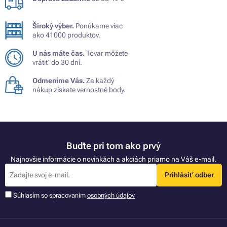
Široký výber.
Ponúkame viac
ako 41000 produktov.
U nás máte čas.
Tovar môžete
vrátiť do 30 dní.
Odmeníme Vás.
Za každý
nákup získate vernostné body.
Buďte pri tom ako prvý
Najnovšie informácie o novinkách a akciách priamo na Váš e-mail.
Prihlásiť odber
Súhlasím so spracovaním
osobných údajov