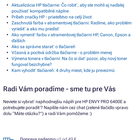
Aktualizácia HP tlačiarne: Čo robiť, aby ste mohli aj naďalej
používať kompatibilné náplne
Príbeh značky HP - priateľstvo na celý život
Zaschnutá farba v atramentovej tlačiarni: Radíme, ako problém
vyriešiť a ako mu predísť
Ako vymeniť farbu v atramentovej tlačiarni HP, Canon, Epson a
ďalších
Ako sa správne starať o tlačiareň
Včasná a poctivá údržba tlačiarne - o problém menej
Výmena tonera v tlačiarni: Na čo si dať pozor, aby nový toner
fungoval bezchybne?
Kam vyhodiť tlačiareň: 4 druhy miest, kde ju prevezmú
Radi Vám poradíme - sme tu pre Vás
Neviete si vybrať najvhodnejšiu náplň pre HP ENVY PRO 6400E a
potrebujete poradiť? Napíšte nám cez chat (zelené tlačidlo vpravo
dolu “Máte otázku?”) a radi Vám pomôžeme :)
Doprava zadarmo
už od 49 €