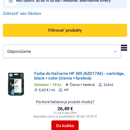
Ako ušetriť až 80 % za tlač? Riešenie: alternatívne tonery
Zobraziť viac článkov
Filtrovať produkty
Odporúčame
Farba do tlačiarne HP 305 (6ZD17AE) - cartridge,
black + color (čierna + farebná)
Skladom > 10 ks
Čierna + farebná
2x2ml
6,62 € / ml
HP
Pre ktoré tlačiarne je produkt vhodný?
26,49 €
21,54 € bez DPH
Najnižšia cena za posledných 30 dní:
25,97 €
Do košíka