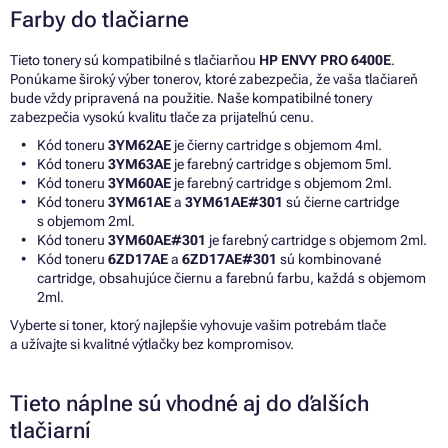
Farby do tlačiarne
Tieto tonery sú kompatibilné s tlačiarňou
HP ENVY PRO 6400E
.
Ponúkame široký výber tonerov, ktoré zabezpečia, že vaša tlačiareň
bude vždy pripravená na použitie. Naše kompatibilné tonery
zabezpečia vysokú kvalitu tlače za prijateľnú cenu.
Kód toneru
3YM62AE
je čierny cartridge s objemom 4ml.
Kód toneru
3YM63AE
je farebný cartridge s objemom 5ml.
Kód toneru
3YM60AE
je farebný cartridge s objemom 2ml.
Kód toneru
3YM61AE
a
3YM61AE#301
sú čierne cartridge
s objemom 2ml.
Kód toneru
3YM60AE#301
je farebný cartridge s objemom 2ml.
Kód toneru
6ZD17AE
a
6ZD17AE#301
sú kombinované
cartridge, obsahujúce čiernu a farebnú farbu, každá s objemom
2ml.
Vyberte si toner, ktorý najlepšie vyhovuje vašim potrebám tlače
a užívajte si kvalitné výtlačky bez kompromisov.
Tieto náplne sú vhodné aj do ďalších
tlačiarní