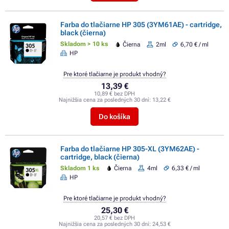
Farba do tlačiarne HP 305 (3YM61AE) - cartridge,
black (čierna)
Skladom > 10 ks
Čierna
2ml
6,70 € / ml
HP
Pre ktoré tlačiarne je produkt vhodný?
13,39 €
10,89 € bez DPH
Najnižšia cena za posledných 30 dní:
13,22 €
Do košíka
Farba do tlačiarne HP 305-XL (3YM62AE) -
cartridge, black (čierna)
Skladom 1 ks
Čierna
4ml
6,33 € / ml
HP
Pre ktoré tlačiarne je produkt vhodný?
25,30 €
20,57 € bez DPH
Najnižšia cena za posledných 30 dní:
24,53 €