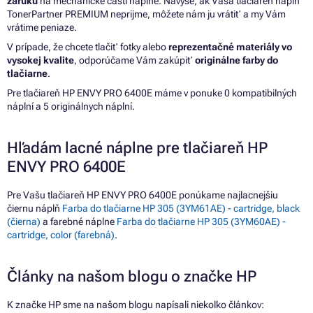
záruku
na mechanické časti náplne. Navyše, ak Vaša tlačiareň náplň
TonerPartner PREMIUM neprijme, môžete nám ju vrátiť a my Vám
vrátime peniaze.
V prípade, že chcete tlačiť fotky alebo
reprezentačné materiály vo
vysokej kvalite
, odporúčame Vám zakúpiť
originálne farby do
tlačiarne
.
Pre tlačiareň HP ENVY PRO 6400E máme v ponuke 0 kompatibilných
náplní a 5 originálnych náplní.
Hľadám lacné náplne pre tlačiareň HP
ENVY PRO 6400E
Pre Vašu tlačiareň HP ENVY PRO 6400E ponúkame najlacnejšiu
čiernu náplň
Farba do tlačiarne HP 305 (3YM61AE) - cartridge, black
(čierna)
a farebné náplne
Farba do tlačiarne HP 305 (3YM60AE) -
cartridge, color (farebná)
.
Články na našom blogu o značke HP
K značke HP sme na našom blogu napísali niekoľko článkov: