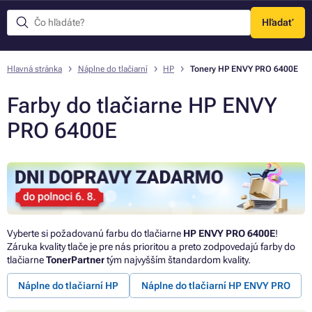
Hľadať
Menu
Hlavná stránka
Náplne do tlačiarní
HP
Tonery HP ENVY PRO 6400E
Farby do tlačiarne HP ENVY
PRO 6400E
Vyberte si požadovanú farbu do tlačiarne
HP ENVY PRO 6400E
!
Záruka kvality tlače je pre nás prioritou a preto zodpovedajú farby do
tlačiarne
TonerPartner
tým najvyšším štandardom kvality.
Náplne do tlačiarní HP
Náplne do tlačiarní HP ENVY PRO