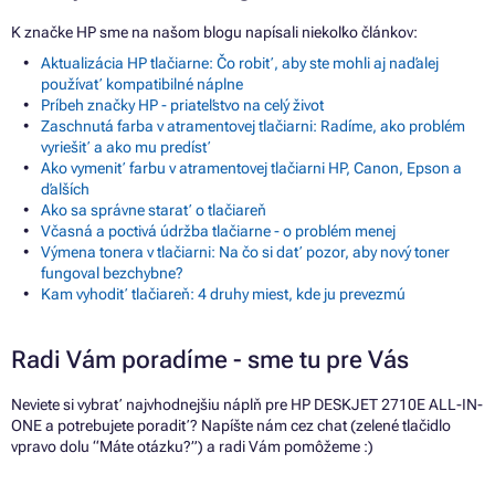
K značke HP sme na našom blogu napísali niekoľko článkov:
Aktualizácia HP tlačiarne: Čo robiť, aby ste mohli aj naďalej
používať kompatibilné náplne
Príbeh značky HP - priateľstvo na celý život
Zaschnutá farba v atramentovej tlačiarni: Radíme, ako problém
vyriešiť a ako mu predísť
Ako vymeniť farbu v atramentovej tlačiarni HP, Canon, Epson a
ďalších
Ako sa správne starať o tlačiareň
Včasná a poctivá údržba tlačiarne - o problém menej
Výmena tonera v tlačiarni: Na čo si dať pozor, aby nový toner
fungoval bezchybne?
Kam vyhodiť tlačiareň: 4 druhy miest, kde ju prevezmú
Radi Vám poradíme - sme tu pre Vás
Neviete si vybrať najvhodnejšiu náplň pre HP DESKJET 2710E ALL-IN-
ONE a potrebujete poradiť? Napíšte nám cez chat (zelené tlačidlo
vpravo dolu “Máte otázku?”) a radi Vám pomôžeme :)