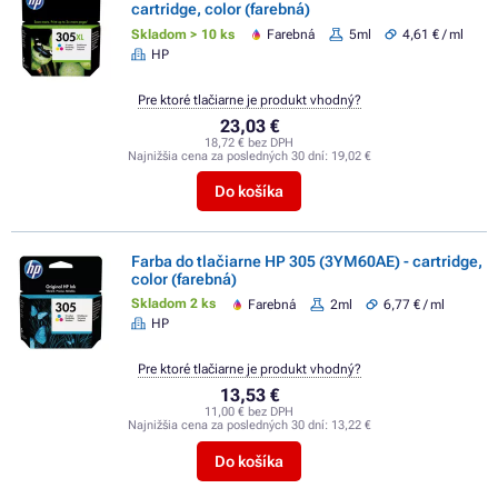
cartridge, color (farebná)
Skladom > 10 ks
Farebná
5ml
4,61 € / ml
HP
Pre ktoré tlačiarne je produkt vhodný?
23,03 €
18,72 € bez DPH
Najnižšia cena za posledných 30 dní:
19,02 €
Do košíka
Farba do tlačiarne HP 305 (3YM60AE) - cartridge,
color (farebná)
Skladom 2 ks
Farebná
2ml
6,77 € / ml
HP
Pre ktoré tlačiarne je produkt vhodný?
13,53 €
11,00 € bez DPH
Najnižšia cena za posledných 30 dní:
13,22 €
Do košíka