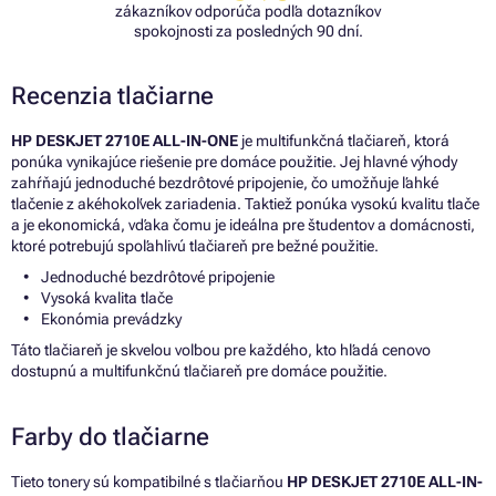
zákazníkov odporúča podľa dotazníkov
spokojnosti za posledných 90 dní.
Recenzia tlačiarne
HP DESKJET 2710E ALL-IN-ONE
je multifunkčná tlačiareň, ktorá
ponúka vynikajúce riešenie pre domáce použitie. Jej hlavné výhody
zahŕňajú jednoduché bezdrôtové pripojenie, čo umožňuje ľahké
tlačenie z akéhokoľvek zariadenia. Taktiež ponúka vysokú kvalitu tlače
a je ekonomická, vďaka čomu je ideálna pre študentov a domácnosti,
ktoré potrebujú spoľahlivú tlačiareň pre bežné použitie.
Jednoduché bezdrôtové pripojenie
Vysoká kvalita tlače
Ekonómia prevádzky
Táto tlačiareň je skvelou voľbou pre každého, kto hľadá cenovo
dostupnú a multifunkčnú tlačiareň pre domáce použitie.
Farby do tlačiarne
Tieto tonery sú kompatibilné s tlačiarňou
HP DESKJET 2710E ALL-IN-