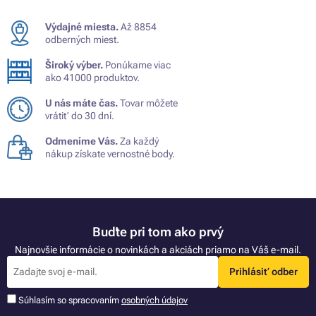
Výdajné miesta.
Až 8854
odberných miest.
Široký výber.
Ponúkame viac
ako 41000 produktov.
U nás máte čas.
Tovar môžete
vrátiť do 30 dní.
Odmeníme Vás.
Za každý
nákup získate vernostné body.
Buďte pri tom ako prvý
Najnovšie informácie o novinkách a akciách priamo na Váš e-mail.
Prihlásiť odber
Súhlasím so spracovaním
osobných údajov