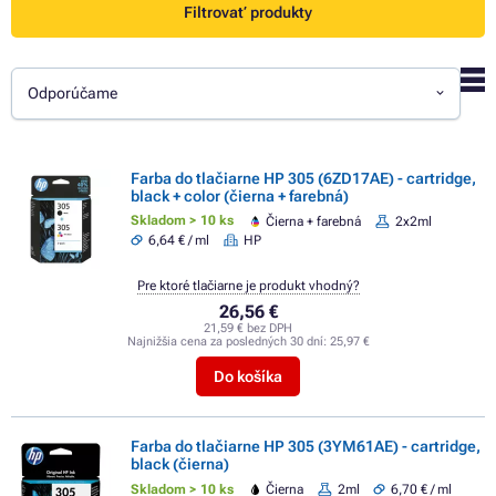
Filtrovať produkty
Odporúčame
Farba do tlačiarne HP 305 (6ZD17AE) - cartridge,
black + color (čierna + farebná)
Skladom > 10 ks
Čierna + farebná
2x2ml
6,64 € / ml
HP
Pre ktoré tlačiarne je produkt vhodný?
26,56 €
21,59 € bez DPH
Najnižšia cena za posledných 30 dní:
25,97 €
Do košíka
Farba do tlačiarne HP 305 (3YM61AE) - cartridge,
black (čierna)
Skladom > 10 ks
Čierna
2ml
6,70 € / ml