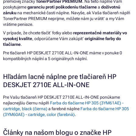
prémiovej značky
TonerPartner PREMIUM
. Na tieto náplne Vám
poskytujeme
garanciu proti poškodeniu tlačiarne
a
doživotnú
záruku
na mechanické časti náplne. Navyše, ak Vaša tlačiareň náplň
TonerPartner PREMIUM neprijme, môžete nám ju vrátiť a my Vám
vrátime peniaze.
V prípade, že chcete tlačiť fotky alebo
reprezentačné materiály vo
vysokej kvalite
, odporúčame Vám zakúpiť
originálne farby do
tlačiarne
.
Pre tlačiareň HP DESKJET 2710E ALL-IN-ONE máme v ponuke 0
kompatibilných náplní a 5 originálnych náplní.
Hľadám lacné náplne pre tlačiareň HP
DESKJET 2710E ALL-IN-ONE
Pre Vašu tlačiareň HP DESKJET 2710E ALL-IN-ONE ponúkame
najlacnejšiu čiernu náplň
Farba do tlačiarne HP 305 (3YM61AE) -
cartridge, black (čierna)
a farebné náplne
Farba do tlačiarne HP 305
(3YM60AE) - cartridge, color (farebná)
.
Články na našom blogu o značke HP