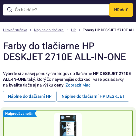
Hľadať
Menu
Hlavná stránka
Náplne do tlačiarní
HP
Tonery HP DESKJET 2710E ALL
Farby do tlačiarne HP
DESKJET 2710E ALL-IN-ONE
Vyberte si z našej ponuky cartridgov do tlačiarne
HP DESKJET 2710E
ALL-IN-ONE
taký, ktorý čo najvernejšie odzrkadlí vaše požiadavky
na
kvalitu
tlače aj na výšku
ceny
.
Zobraziť viac
Náplne do tlačiarní HP
Náplne do tlačiarní HP DESKJET
Najpredávanejší