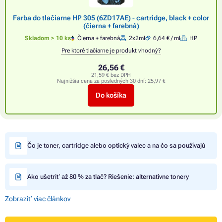
Farba do tlačiarne HP 305 (6ZD17AE) - cartridge, black + color
(čierna + farebná)
Skladom > 10 ks
Čierna + farebná
2x2ml
6,64 € / ml
HP
Pre ktoré tlačiarne je produkt vhodný?
26,56 €
21,59 € bez DPH
Najnižšia cena za posledných 30 dní:
25,97 €
Do košíka
Čo je toner, cartridge alebo optický valec a na čo sa používajú
Ako ušetriť až 80 % za tlač? Riešenie: alternatívne tonery
Zobraziť viac článkov