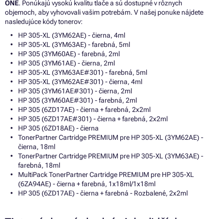
ONE
. Ponúkajú vysokú kvalitu tlače a sú dostupné v rôznych
objemoch, aby vyhovovali vašim potrebám. V našej ponuke nájdete
nasledujúce kódy tonerov:
HP 305-XL (3YM62AE) - čierna, 4ml
HP 305-XL (3YM63AE) - farebná, 5ml
HP 305 (3YM60AE) - farebná, 2ml
HP 305 (3YM61AE) - čierna, 2ml
HP 305-XL (3YM63AE#301) - farebná, 5ml
HP 305-XL (3YM62AE#301) - čierna, 4ml
HP 305 (3YM61AE#301) - čierna, 2ml
HP 305 (3YM60AE#301) - farebná, 2ml
HP 305 (6ZD17AE) - čierna + farebná, 2x2ml
HP 305 (6ZD17AE#301) - čierna + farebná, 2x2ml
HP 305 (6ZD18AE) - čierna
TonerPartner Cartridge PREMIUM pre HP 305-XL (3YM62AE) -
čierna, 18ml
TonerPartner Cartridge PREMIUM pre HP 305-XL (3YM63AE) -
farebná, 18ml
MultiPack TonerPartner Cartridge PREMIUM pre HP 305-XL
(6ZA94AE) - čierna + farebná, 1x18ml/1x18ml
HP 305 (6ZD17AE) - čierna + farebná - Rozbalené, 2x2ml