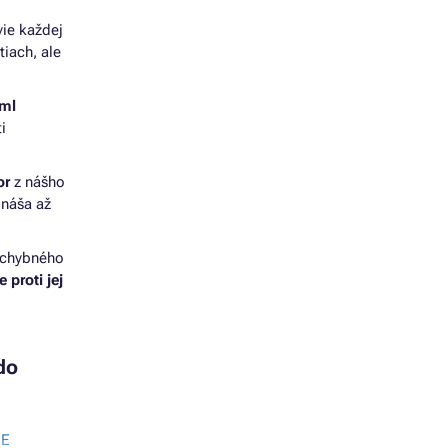
ie každej
iach, ale
 ml
i
or
z nášho
ináša až
 chybného
 proti jej
do
NE