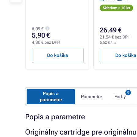
Skladom > 10 ks
6,09 €
26,49 €
5,90 €
21,54 € bez DPH
4,80 € bez DPH
6,62 € / ml
a
Do košíka
Do košíka
Popis a
Parametre
Farby
parametre
Popis a parametre
Originálny cartridge pre originálnu