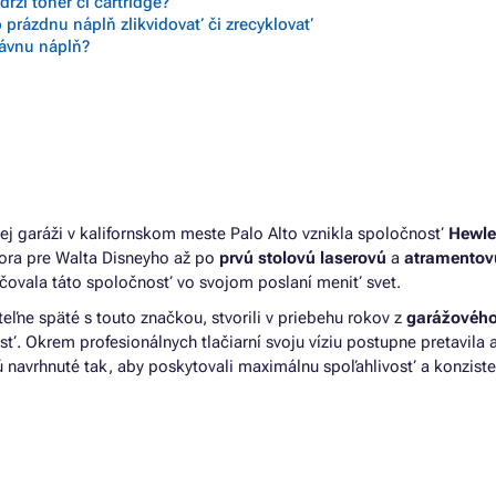
rží toner či cartridge?
 DESKJET PLUS 4155
Farby HP ENVY PRO 6430
 prázdnu náplň zlikvidovať či zrecyklovať
 DESKJET PLUS 4158
Farby HP ENVY PRO 6432 ALL-
rávnu náplň?
 ENVY 6000 ALL-IN-ONE
Farby HP ENVY PRO 6432E
 ENVY 6000E ALL-IN-ONE
Farby HP ENVY PRO 6452
 ENVY 6010
Farby HP ENVY PRO 6452E
 ENVY 6010E ALL-IN-ONE
Farby HP ENVY PRO 6454
 ENVY 6012
Farby HP ENVY PRO 6455
 ENVY 6015
Farby HP ENVY PRO 6458
 ENVY 6020
Farby HP ENVY PRO 6475
 ENVY 6020E ALL-IN-ONE
lej garáži v kalifornskom meste Palo Alto vznikla spoločnosť
Hewle
tora pre Walta Disneyho až po
prvú stolovú laserovú
a
atramentov
čovala táto spoločnosť vo svojom poslaní meniť svet.
teľne späté s touto značkou, stvorili v priebehu rokov z
garážového
. Okrem profesionálnych tlačiarní svoju víziu postupne pretavila 
sú navrhnuté tak, aby poskytovali maximálnu spoľahlivosť a konzist