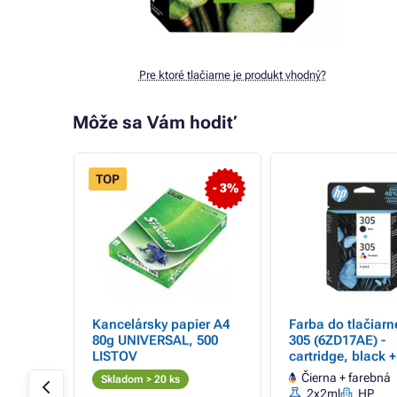
Pre ktoré tlačiarne je produkt vhodný?
Môže sa Vám hodiť
TOP
- 3%
tridge
Kancelársky papier A4
Farba do tlačiar
 307-XL
80g UNIVERSAL, 500
305 (6ZD17AE) -
k
LISTOV
cartridge, black +
(čierna + farebná
Čierna + farebná
Skladom > 20 ks
2x2ml
HP