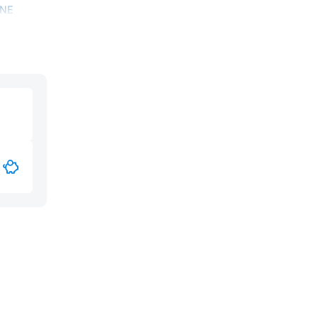
ONE
NE
ONE
NE
NE SERIES
ONE
ONE
ONE
ONE
ONE
ONE
ONE
ES
IN-ONE