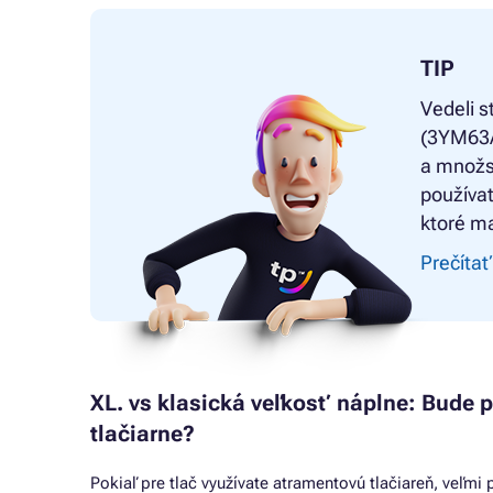
TIP
Vedeli s
(3YM63AE
a množs
používat
ktoré ma
Prečítať
XL. vs klasická veľkosť náplne: Bude 
tlačiarne?
Pokiaľ pre tlač využívate atramentovú tlačiareň, veľm