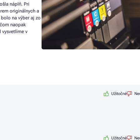
ošla náplň. Pri
krem originálnych a
 bolo na výber aj zo
 v čom naopak
 vysvetlíme v
Užitočné
Ne
Užitočné
Ne