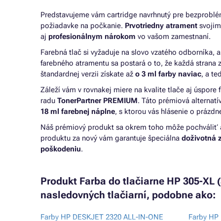
Predstavujeme vám cartridge navrhnutý pre bezproblé
požiadavke na počkanie.
Prvotriedny atrament
svojim
aj
profesionálnym nárokom
vo vašom zamestnaní.
Farebná tlač si vyžaduje na slovo vzatého odborníka,
farebného atramentu sa postará o to, že každá strana z
štandardnej verzii získate až
o 3 ml farby naviac
, a te
Záleží vám v rovnakej miere na kvalite tlače aj úspore
radu
TonerPartner PREMIUM
. Táto prémiová alternat
18 ml farebnej náplne
, s ktorou vás hlásenie o prázdn
Náš prémiový produkt sa okrem toho môže pochváliť 
produktu za nový vám garantuje špeciálna
doživotná 
poškodeniu
.
Produkt Farba do tlačiarne HP 305-XL (
nasledovných tlačiarní, podobne ako:
Farby HP DESKJET 2320 ALL-IN-ONE
Farby HP