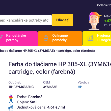
Dodanie t
Nevi
Hľadať
+42
Po–P
Kancelárske
Ochranné
Hygiena
potreby
pomôcky
+ Drogér
ba do tlačiarne HP 305-XL (3YM63AE) - cartridge, color (farebná)
Farba do tlačiarne HP 305-XL (3YM63A
cartridge, color (farebná)
Obj. číslo
OEM
Výrobca
1IHP3YM63AENG
3YM63AE
HP
Farba:
Farebná
Objem:
5ml
Jednotková cena:
4,61 € / ml