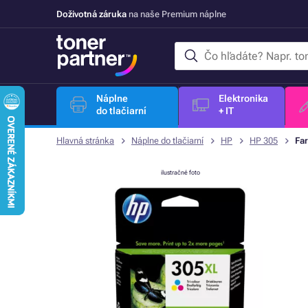
Doživotná záruka
na naše Premium náplne
Náplne
Elektronika
do tlačiarní
+ IT
Hlavná stránka
Náplne do tlačiarní
HP
HP 305
Far
ilustračné foto