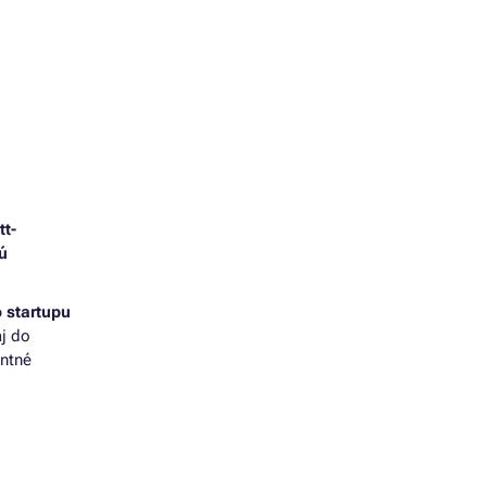
IN-ONE
tt-
ú
 startupu
aj do
entné