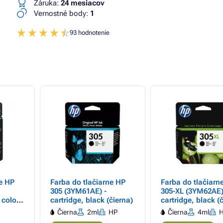
Záruka:
24 mesiacov
Vernostné body:
1
93 hodnotenie
ne HP
Farba do tlačiarne HP
Farba do tlačiarn
305 (3YM61AE) -
305-XL (3YM62AE)
 color
cartridge, black (čierna)
cartridge, black (
)
Čierna
2ml
HP
Čierna
4ml