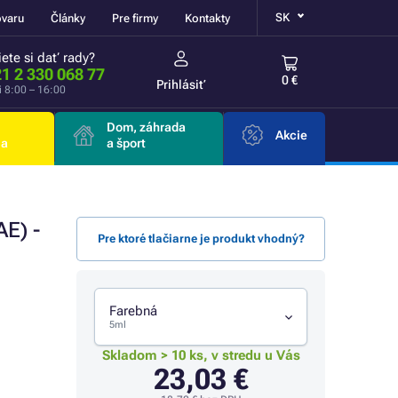
SK
ovaru
Články
Pre firmy
Kontakty
ete si dať rady?
1 2 330 068 77
0 €
Prihlásiť
i 8:00 – 16:00
Dom, záhrada
Akcie
ia
a šport
E) -
Pre ktoré tlačiarne je produkt vhodný?
Farebná
5ml
Skladom > 10 ks, v stredu u Vás
23,03 €