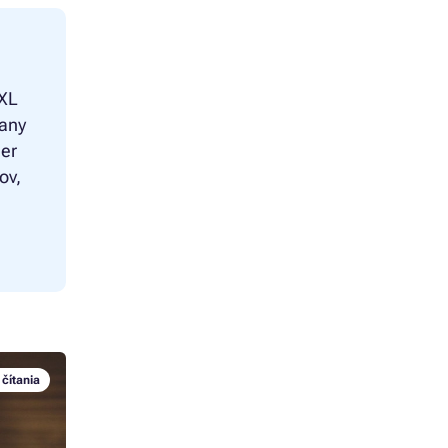
-XL
rany
ner
ov,
 čítania