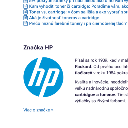
5% pokrytie stránky pri tlači alebo ako dlho vám vyd
Farby HP DESKJET 2810E
Farby HP
Kam vyhodiť toner či cartridge: Poradíme vám, ako
Farby HP DESKJET 2820E ALL-IN-ONE
Farby HP
Toner vs. cartridge: v čom sa líšia a ako vybrať sp
Farby HP DESKJET 2821E
Farby HP
Aká je životnosť tonerov a cartridge
Farby HP DESKJET 2822E
Farby HP
Prečo miznú farebné tonery i pri čiernobielej tlači?
Farby HP DESKJET 2823E
Farby HP
Farby HP DESKJET 4110E ALL-IN-ONE
Farby HP
Farby HP DESKJET 4120E ALL-IN-ONE
Farby HP
Farby HP DESKJET 4122E ALL-IN-ONE
Farby HP
Značka HP
Farby HP DESKJET 4130E ALL-IN-ONE
Farby HP
Farby HP DESKJET 4200 SERIES
Farby HP
Písal sa rok 1939, keď v ma
Packard
. Od prvého oscilá
tlačiareň
v roku 1984 pokra
Kvalita a inovácie, neoddeli
veľkú nadnárodnú spoločnosť
cartridgov a tonerov
. Tie 
výtlačky so živými farbami.
Viac o značke »