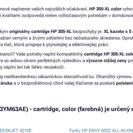
mové naplnenie vašich najvyšších očakávaní.
HP 305-XL color
vyhov
i kvalitami zodpovedá nielen voľnočasovým potrebám v domácnost
 akým
originálny cartridge HP 305-XL
bezpochyby je.
XL kazeta s 5
ažiari vernými a živými odtieňmi bez nežiaduceho skreslenia. Oprot
da tlač, ktorá prispeje k plynulejšej a efektívnejšej práci.
 financií? Vaše potreby naplní kompatibilný
cartridge HP 305-XL col
íva so sebou okrem perfektných výsledkov a
výrazne nižšej ceny
pr
ej náplni len tak ľahko nezaskočí.
aj nadštandardnou zákazníckou starostlivosťou. Okamžitú výmenu
záruka
a o bezproblémový chod vašej tlačiarne sa postará
poistenie
3YM63AE) - cartridge, color (farebná) je určený 
 DESKJET 4210E
Farby HP ENVY 6022 ALL-IN-O