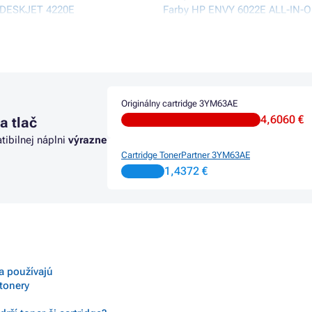
 DESKJET 4220E
Farby HP ENVY 6022E ALL-IN-
 DESKJET 4222E
Farby HP ENVY 6030 ALL-IN-O
 DESKJET 4230E
Farby HP ENVY 6030E ALL-IN-
 DESKJET PLUS 4100
Farby HP ENVY 6032 ALL-IN-O
 DESKJET PLUS 4100 SERIES
Farby HP ENVY 6032E
 DESKJET PLUS 4110 ALL-IN-
Farby HP ENVY 6055
Farby HP ENVY 6400 ALL-IN-O
Originálny cartridge 3YM63AE
 DESKJET PLUS 4110E
Farby HP ENVY 6400E ALL-IN-
4,6060 €
a tlač
 DESKJET PLUS 4120
SERIES
tibilnej náplni
výrazne
 DESKJET PLUS 4120E
Farby HP ENVY 6420E ALL-IN-
Cartridge TonerPartner 3YM63AE
 DESKJET PLUS 4121
Farby HP ENVY 6430E ALL-IN-
1,4372 €
 DESKJET PLUS 4122 ALL-IN-
Farby HP ENVY 6432E ALL-IN-
Farby HP ENVY 6450E ALL-IN-
 DESKJET PLUS 4122E
Farby HP ENVY 6455E ALL-IN-
 DESKJET PLUS 4130 ALL-IN-
Farby HP ENVY 6475E ALL-IN-
Farby HP ENVY PRO 6400
 DESKJET PLUS 4130E
Farby HP ENVY PRO 6400 SERI
 DESKJET PLUS 4132
Farby HP ENVY PRO 6400E
sa používajú
 tonery
 DESKJET PLUS 4140
Farby HP ENVY PRO 6420
 DESKJET PLUS 4152
Farby HP ENVY PRO 6422 ALL-