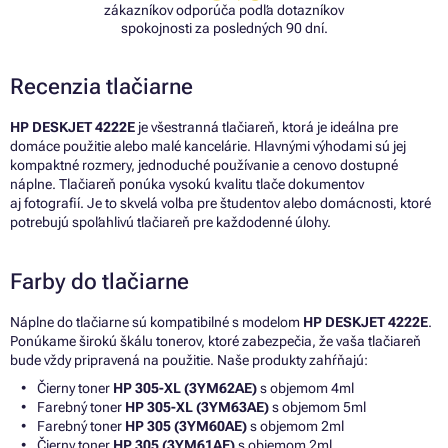
zákazníkov odporúča podľa dotazníkov
spokojnosti za posledných 90 dní.
Recenzia tlačiarne
HP DESKJET 4222E
je všestranná tlačiareň, ktorá je ideálna pre
domáce použitie alebo malé kancelárie. Hlavnými výhodami sú jej
kompaktné rozmery, jednoduché používanie a cenovo dostupné
náplne. Tlačiareň ponúka vysokú kvalitu tlače dokumentov
aj fotografií. Je to skvelá voľba pre študentov alebo domácnosti, ktoré
potrebujú spoľahlivú tlačiareň pre každodenné úlohy.
Farby do tlačiarne
Náplne do tlačiarne sú kompatibilné s modelom
HP DESKJET 4222E
.
Ponúkame širokú škálu tonerov, ktoré zabezpečia, že vaša tlačiareň
bude vždy pripravená na použitie. Naše produkty zahŕňajú:
Čierny toner
HP 305-XL (3YM62AE)
s objemom 4ml
Farebný toner
HP 305-XL (3YM63AE)
s objemom 5ml
Farebný toner
HP 305 (3YM60AE)
s objemom 2ml
Čierny toner
HP 305 (3YM61AE)
s objemom 2ml