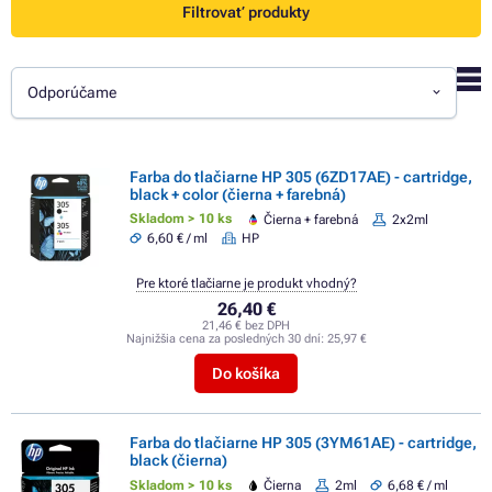
Filtrovať produkty
Odporúčame
Farba do tlačiarne HP 305 (6ZD17AE) - cartridge,
black + color (čierna + farebná)
Skladom > 10 ks
Čierna + farebná
2x2ml
6,60 € / ml
HP
Pre ktoré tlačiarne je produkt vhodný?
26,40 €
21,46 € bez DPH
Najnižšia cena za posledných 30 dní:
25,97 €
Do košíka
Farba do tlačiarne HP 305 (3YM61AE) - cartridge,
black (čierna)
Skladom > 10 ks
Čierna
2ml
6,68 € / ml