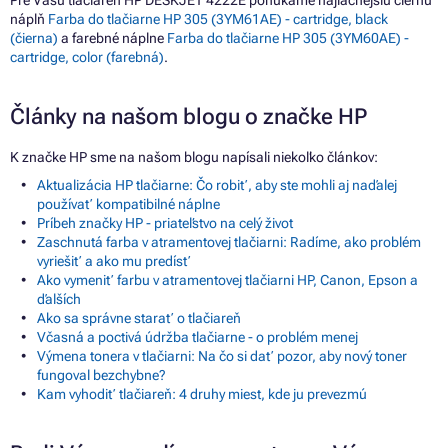
náplň
Farba do tlačiarne HP 305 (3YM61AE) - cartridge, black
(čierna)
a farebné náplne
Farba do tlačiarne HP 305 (3YM60AE) -
cartridge, color (farebná)
.
Články na našom blogu o značke HP
K značke HP sme na našom blogu napísali niekoľko článkov:
Aktualizácia HP tlačiarne: Čo robiť, aby ste mohli aj naďalej
používať kompatibilné náplne
Príbeh značky HP - priateľstvo na celý život
Zaschnutá farba v atramentovej tlačiarni: Radíme, ako problém
vyriešiť a ako mu predísť
Ako vymeniť farbu v atramentovej tlačiarni HP, Canon, Epson a
ďalších
Ako sa správne starať o tlačiareň
Včasná a poctivá údržba tlačiarne - o problém menej
Výmena tonera v tlačiarni: Na čo si dať pozor, aby nový toner
fungoval bezchybne?
Kam vyhodiť tlačiareň: 4 druhy miest, kde ju prevezmú