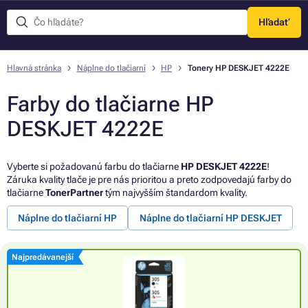
Hľadať
Menu
Hlavná stránka
Náplne do tlačiarní
HP
Tonery HP DESKJET 4222E
Farby do tlačiarne HP
DESKJET 4222E
Vyberte si požadovanú farbu do tlačiarne
HP DESKJET 4222E
!
Záruka kvality tlače je pre nás prioritou a preto zodpovedajú farby do
tlačiarne
TonerPartner
tým najvyšším štandardom kvality.
Náplne do tlačiarní HP
Náplne do tlačiarní HP DESKJET
Najpredávanejší