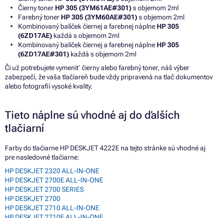
Čierny toner
HP 305 (3YM61AE#301)
s objemom 2ml
Farebný toner
HP 305 (3YM60AE#301)
s objemom 2ml
Kombinovaný balíček čiernej a farebnej náplne
HP 305
(6ZD17AE)
každá s objemom 2ml
Kombinovaný balíček čiernej a farebnej náplne
HP 305
(6ZD17AE#301)
každá s objemom 2ml
Či už potrebujete vymeniť čierny alebo farebný toner, náš výber
zabezpečí, že vaša tlačiareň bude vždy pripravená na tlač dokumentov
alebo fotografií vysoké kvality.
Tieto náplne sú vhodné aj do ďalších
tlačiarní
Farby do tlačiarne HP DESKJET 4222E na tejto stránke sú vhodné aj
pre nasledovné tlačiarne:
HP DESKJET 2320 ALL-IN-ONE
HP DESKJET 2700E ALL-IN-ONE
HP DESKJET 2700 SERIES
HP DESKJET 2700
HP DESKJET 2710 ALL-IN-ONE
HP DESKJET 2710E ALL-IN-ONE