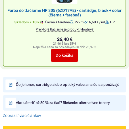
Farba do tlačiarne HP 305 (6ZD17AE) - cartridge, black + color
(čierna + farebná)
Skladom > 10 ks
Čierna + farebná
2x2ml
6,60 € / ml
HP
Pre ktoré tlačiarne je produkt vhodný?
26,40 €
21,46 € bez DPH
Najnižšia cena za posledných 30 dní:
25,97 €
Do košíka
Čo je toner, cartridge alebo optický valec a na čo sa používajú
Ako ušetriť až 80 % za tlač? Riešenie: alternatívne tonery
Zobraziť viac článkov