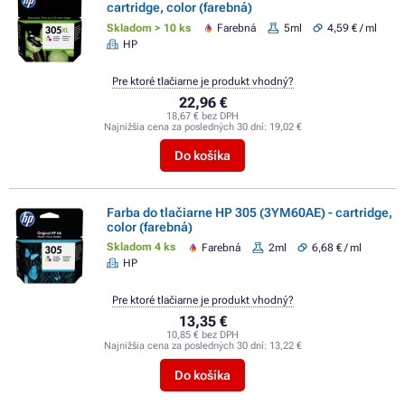
cartridge, color (farebná)
Skladom > 10 ks
Farebná
5ml
4,59 € / ml
HP
Pre ktoré tlačiarne je produkt vhodný?
22,96 €
18,67 € bez DPH
Najnižšia cena za posledných 30 dní:
19,02 €
Do košíka
Farba do tlačiarne HP 305 (3YM60AE) - cartridge,
color (farebná)
Skladom 4 ks
Farebná
2ml
6,68 € / ml
HP
Pre ktoré tlačiarne je produkt vhodný?
13,35 €
10,85 € bez DPH
Najnižšia cena za posledných 30 dní:
13,22 €
Do košíka