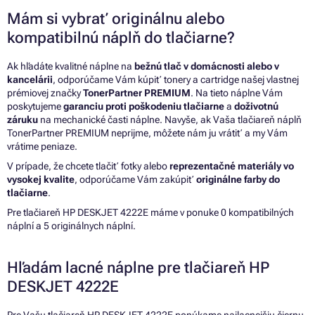
Mám si vybrať originálnu alebo
kompatibilnú náplň do tlačiarne?
Ak hľadáte kvalitné náplne na
bežnú tlač v domácnosti alebo v
kancelárii
, odporúčame Vám kúpiť tonery a cartridge našej vlastnej
prémiovej značky
TonerPartner PREMIUM
. Na tieto náplne Vám
poskytujeme
garanciu proti poškodeniu tlačiarne
a
doživotnú
záruku
na mechanické časti náplne. Navyše, ak Vaša tlačiareň náplň
TonerPartner PREMIUM neprijme, môžete nám ju vrátiť a my Vám
vrátime peniaze.
V prípade, že chcete tlačiť fotky alebo
reprezentačné materiály vo
vysokej kvalite
, odporúčame Vám zakúpiť
originálne farby do
tlačiarne
.
Pre tlačiareň HP DESKJET 4222E máme v ponuke 0 kompatibilných
náplní a 5 originálnych náplní.
Hľadám lacné náplne pre tlačiareň HP
DESKJET 4222E
Pre Vašu tlačiareň HP DESKJET 4222E ponúkame najlacnejšiu čiernu