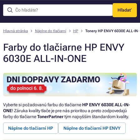
Hľadať
Menu
Hlavná stránka
Náplne do tlačiarní
HP
Tonery HP ENVY 6030E ALL-IN
Farby do tlačiarne HP ENVY
6030E ALL-IN-ONE
Vyberte si požadovanú farbu do tlačiarne
HP ENVY 6030E ALL-IN-
ONE
! Záruka kvality tlače je pre nás prioritou a preto zodpovedajú
farby do tlačiarne
TonerPartner
tým najvyšším štandardom kvality.
Náplne do tlačiarní HP
Náplne do tlačiarní HP ENVY