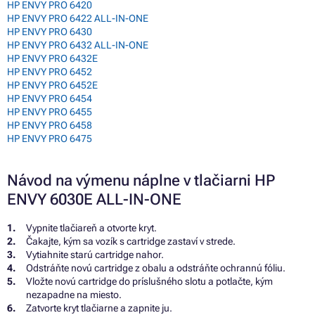
HP ENVY PRO 6420
HP ENVY PRO 6422 ALL-IN-ONE
HP ENVY PRO 6430
HP ENVY PRO 6432 ALL-IN-ONE
HP ENVY PRO 6432E
HP ENVY PRO 6452
HP ENVY PRO 6452E
HP ENVY PRO 6454
HP ENVY PRO 6455
HP ENVY PRO 6458
HP ENVY PRO 6475
Návod na výmenu náplne v tlačiarni HP
ENVY 6030E ALL-IN-ONE
Vypnite tlačiareň a otvorte kryt.
Čakajte, kým sa vozík s cartridge zastaví v strede.
Vytiahnite starú cartridge nahor.
Odstráňte novú cartridge z obalu a odstráňte ochrannú fóliu.
Vložte novú cartridge do príslušného slotu a potlačte, kým
nezapadne na miesto.
Zatvorte kryt tlačiarne a zapnite ju.