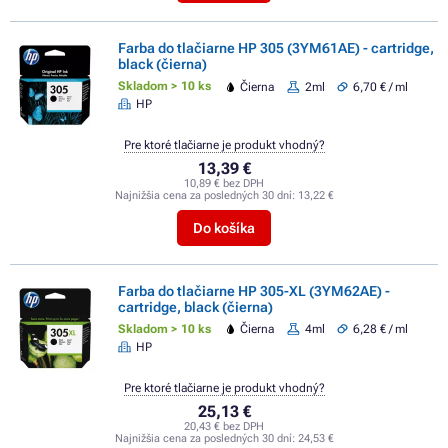
Farba do tlačiarne HP 305 (3YM61AE) - cartridge,
black (čierna)
Skladom > 10 ks
Čierna
2ml
6,70 € / ml
HP
Pre ktoré tlačiarne je produkt vhodný?
13,39 €
10,89 € bez DPH
Najnižšia cena za posledných 30 dní:
13,22 €
Do košíka
Farba do tlačiarne HP 305-XL (3YM62AE) -
cartridge, black (čierna)
Skladom > 10 ks
Čierna
4ml
6,28 € / ml
HP
Pre ktoré tlačiarne je produkt vhodný?
25,13 €
20,43 € bez DPH
Najnižšia cena za posledných 30 dní:
24,53 €