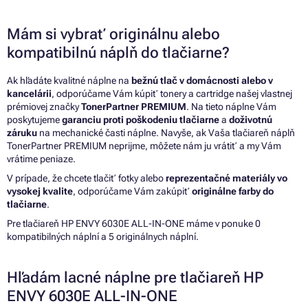
Mám si vybrať originálnu alebo
kompatibilnú náplň do tlačiarne?
Ak hľadáte kvalitné náplne na
bežnú tlač v domácnosti alebo v
kancelárii
, odporúčame Vám kúpiť tonery a cartridge našej vlastnej
prémiovej značky
TonerPartner PREMIUM
. Na tieto náplne Vám
poskytujeme
garanciu proti poškodeniu tlačiarne
a
doživotnú
záruku
na mechanické časti náplne. Navyše, ak Vaša tlačiareň náplň
TonerPartner PREMIUM neprijme, môžete nám ju vrátiť a my Vám
vrátime peniaze.
V prípade, že chcete tlačiť fotky alebo
reprezentačné materiály vo
vysokej kvalite
, odporúčame Vám zakúpiť
originálne farby do
tlačiarne
.
Pre tlačiareň HP ENVY 6030E ALL-IN-ONE máme v ponuke 0
kompatibilných náplní a 5 originálnych náplní.
Hľadám lacné náplne pre tlačiareň HP
ENVY 6030E ALL-IN-ONE