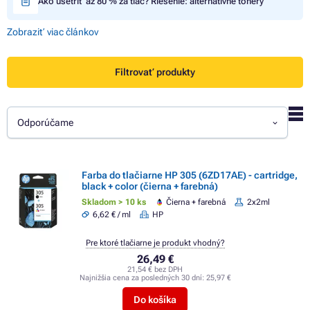
Ako ušetriť až 80 % za tlač? Riešenie: alternatívne tonery
Zobraziť viac článkov
Filtrovať produkty
Odporúčame
Farba do tlačiarne HP 305 (6ZD17AE) - cartridge,
black + color (čierna + farebná)
Skladom > 10 ks
Čierna + farebná
2x2ml
6,62 € / ml
HP
Pre ktoré tlačiarne je produkt vhodný?
26,49 €
21,54 € bez DPH
Najnižšia cena za posledných 30 dní:
25,97 €
Do košíka