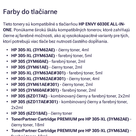
Farby do tlačiarne
Tieto tonery sú kompatibilné s tlačiarňou
HP ENVY 6030E ALL-IN-
ONE
. Ponúkame širokú škálu kompatibilných tonerov, ktoré zahŕňajú
čierne aj farebné možnosti, ako aj vysokokapacitné varianty pre tých,
ktorí potrebujú viac tlače bez nutnosti častého dopĺňania.
HP 305-XL (3YM62AE)
- čierny toner, 4ml
HP 305-XL (3YM63AE)
- farebný toner, 5ml
HP 305 (3YM60AE)
- farebný toner, 2ml
HP 305 (3YM61AE)
- čierny toner, 2ml
HP 305-XL (3YM63AE#301)
- farebný toner, 5ml
HP 305-XL (3YM62AE#301)
- čierny toner, 4ml
HP 305 (3YM61AE#301)
- čierny toner, 2ml
HP 305 (3YM60AE#301)
- farebný toner, 2ml
HP 305 (6ZD17AE)
- kombinovaný čierny a farebný toner, 2x2ml
HP 305 (6ZD17AE#301)
- kombinovaný čierny a farebný toner,
2x2ml
HP 305 (6ZD18AE)
- čierny toner
TonerPartner Cartridge PREMIUM pre HP 305-XL (3YM62AE)
-
čierny toner, 18ml
TonerPartner Cartridge PREMIUM pre HP 305-XL (3YM63AE)
-