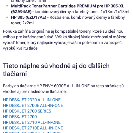
farebný toner, 18ml
MultiPack TonerPartner Cartridge PREMIUM pre HP 305-XL
(6ZA94AE)
- kombinovaný čierny a farebný toner, 1x18ml/1x18ml
HP 305 (6ZD17AE)
- Rozbalené, kombinovaný čierny a farebný
toner, 2x2ml
Ponuka zahŕňa originálne aj kompatibilné tonery, ktoré sú ideálnou
voľbou pre každodennú tlač. Vďaka širokej škále možností si môžete
vybrať toner, ktorý najlepšie vyhovuje vašim potrebám a zabezpečí
vysokú kvalitu tlače.
Tieto náplne sú vhodné aj do ďalších
tlačiarní
Farby do tlačiarne HP ENVY 6030E ALL-IN-ONE na tejto stránke sú
vhodné aj pre nasledovné tlačiarne:
HP DESKJET 2320 ALL-IN-ONE
HP DESKJET 2700E ALL-IN-ONE
HP DESKJET 2700 SERIES
HP DESKJET 2700
HP DESKJET 2710 ALL-IN-ONE
HP DESKJET 2710E ALL-IN-ONE