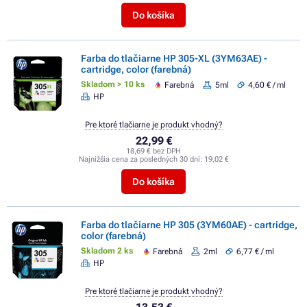
Do košíka
Farba do tlačiarne HP 305-XL (3YM63AE) -
cartridge, color (farebná)
Skladom > 10 ks
Farebná
5ml
4,60 € / ml
HP
Pre ktoré tlačiarne je produkt vhodný?
22,99 €
18,69 € bez DPH
Najnižšia cena za posledných 30 dní:
19,02 €
Do košíka
Farba do tlačiarne HP 305 (3YM60AE) - cartridge,
color (farebná)
Skladom 2 ks
Farebná
2ml
6,77 € / ml
HP
Pre ktoré tlačiarne je produkt vhodný?