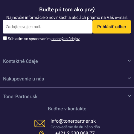
Buďte pri tom ako prvý
Najnovšie informácie o novinkách a akciách priamo na Váš e-mail.
Prihlásiť odber
Súhlasím so spracovaním
osobných údajov
Kontaktné údaje
Nakupovanie u nás
TonerPartner.sk
Buďme v kontakte
info@tonerpartner.sk
Odpovedáme do druhého dňa
+421 2 330 068 77