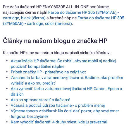
Pre Vašu tlačiareň HP ENVY 6030E ALL-IN-ONE ponúkame
najlacnejšiu čiernu náplň
Farba do tlačiarne HP 305 (3YM61AE) -
cartridge, black (čierna)
a farebné náplne
Farba do tlačiarne HP 305
(3YM60AE) - cartridge, color (farebná)
.
Články na našom blogu o značke HP
K značke HP sme na našom blogu napísali niekoľko článkov:
Aktualizácia HP tlačiarne: Čo robiť, aby ste mohli aj naďalej
používať kompatibilné náplne
Príbeh značky HP - priateľstvo na celý život
Zaschnutá farba v atramentovej tlačiarni: Radíme, ako problém
vyriešiť a ako mu predísť
Ako vymeniť farbu v atramentovej tlačiarni HP, Canon, Epson a
ďalších
Ako sa správne starať o tlačiareň
Včasná a poctivá údržba tlačiarne - o problém menej
Výmena tonera v tlačiarni: Na čo si dať pozor, aby nový toner
fungoval bezchybne?
Kam vyhodiť tlačiareň: 4 druhy miest, kde ju prevezmú