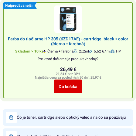
Najpredávanejší
Farba do tlačiarne HP 305 (6ZD17AE) - cartridge, black + color
(čierna + farebná)
Skladom > 10 ks
Čierna + farebná
2x2ml
6,62 € / ml
HP
Pre ktoré tlačiarne je produkt vhodný?
26,49 €
21,54 € bez DPH
Najnižšia cena za posledných 30 dní:
25,97 €
Do košíka
Čo je toner, cartridge alebo optický valec a na čo sa používajú