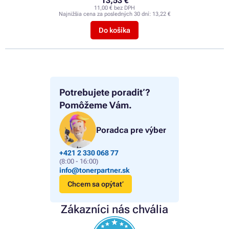
13,53 €
11,00 € bez DPH
Najnižšia cena za posledných 30 dní:
13,22 €
Do košíka
Potrebujete poradiť?
Pomôžeme Vám.
Poradca pre výber
+421 2 330 068 77
(8:00 - 16:00)
info@tonerpartner.sk
Chcem sa opýtať
Zákazníci nás chvália