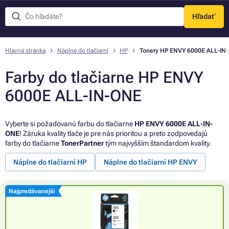
Hľadať
Menu
Hlavná stránka
Náplne do tlačiarní
HP
Tonery HP ENVY 6000E ALL-IN
Farby do tlačiarne HP ENVY
6000E ALL-IN-ONE
Vyberte si požadovanú farbu do tlačiarne
HP ENVY 6000E ALL-IN-
ONE
! Záruka kvality tlače je pre nás prioritou a preto zodpovedajú
farby do tlačiarne
TonerPartner
tým najvyšším štandardom kvality.
Náplne do tlačiarní HP
Náplne do tlačiarní HP ENVY
Najpredávanejší