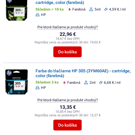
cartridge, color (farebná)
Skladom > 10 ks
Farebná
5ml
4,59 € / ml
HP
Pre ktoré tlačiarne je produkt vhodný?
22,96 €
18,67 € bez DPH
Najnižšia cena za posledných 30 dní:
19,02 €
Do košíka
Farba do tlačiarne HP 305 (3YM60AE) - cartridge,
color (farebná)
Skladom 3 ks
Farebná
2ml
6,68 € / ml
HP
Pre ktoré tlačiarne je produkt vhodný?
13,35 €
10,85 € bez DPH
Najnižšia cena za posledných 30 dní:
13,27 €
Do košíka