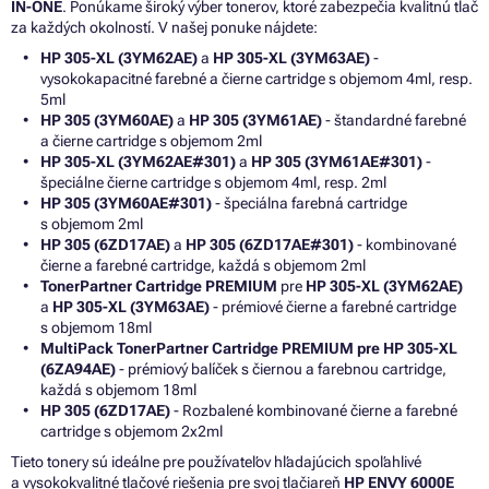
IN-ONE
. Ponúkame široký výber tonerov, ktoré zabezpečia kvalitnú tlač
za každých okolností. V našej ponuke nájdete:
HP 305-XL (3YM62AE)
a
HP 305-XL (3YM63AE)
-
vysokokapacitné farebné a čierne cartridge s objemom 4ml, resp.
5ml
HP 305 (3YM60AE)
a
HP 305 (3YM61AE)
- štandardné farebné
a čierne cartridge s objemom 2ml
HP 305-XL (3YM62AE#301)
a
HP 305 (3YM61AE#301)
-
špeciálne čierne cartridge s objemom 4ml, resp. 2ml
HP 305 (3YM60AE#301)
- špeciálna farebná cartridge
s objemom 2ml
HP 305 (6ZD17AE)
a
HP 305 (6ZD17AE#301)
- kombinované
čierne a farebné cartridge, každá s objemom 2ml
TonerPartner Cartridge PREMIUM
pre
HP 305-XL (3YM62AE)
a
HP 305-XL (3YM63AE)
- prémiové čierne a farebné cartridge
s objemom 18ml
MultiPack TonerPartner Cartridge PREMIUM pre HP 305-XL
(6ZA94AE)
- prémiový balíček s čiernou a farebnou cartridge,
každá s objemom 18ml
HP 305 (6ZD17AE)
- Rozbalené kombinované čierne a farebné
cartridge s objemom 2x2ml
Tieto tonery sú ideálne pre používateľov hľadajúcich spoľahlivé
a vysokokvalitné tlačové riešenia pre svoj tlačiareň
HP ENVY 6000E