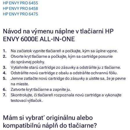
HP ENVY PRO 6455
HP ENVY PRO 6458
HP ENVY PRO 6475
Návod na výmenu náplne v tlačiarni HP
ENVY 6000E ALL-IN-ONE
Na začiatok vypnite tlačiareň a počkajte, kým sa úplne vypne.
Otvorte kryt tlačiarne a počkajte, kým sa cartridge posunie
do správnej polohy.
Vytiahnite starú cartridge zo zásuvky a odstráňte ju z tlačiarne.
Odstráňte novú cartridge z obalu a odstráňte ochrannú fóliu.
Jemne zatlačte novú cartridge do zásuvky a uistite sa, že je pevne
na mieste.
Zatvorte kryt tlačiarne a zapnite ju.
Skontrolujte, či tlačiareň rozpoznala novú cartridge a vykonajte
testovací výtlačok.
Mám si vybrať originálnu alebo
kompatibilnú náplň do tlačiarne?