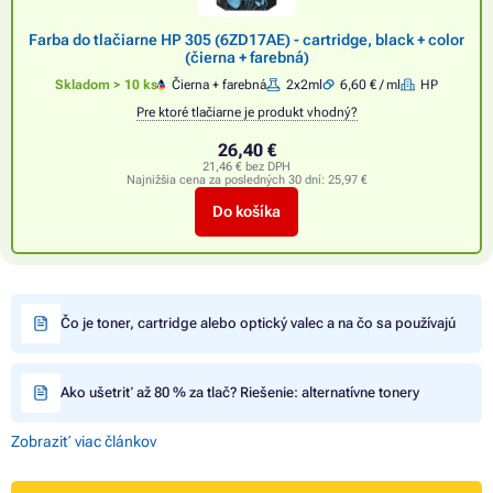
Farba do tlačiarne HP 305 (6ZD17AE) - cartridge, black + color
(čierna + farebná)
Skladom > 10 ks
Čierna + farebná
2x2ml
6,60 € / ml
HP
Pre ktoré tlačiarne je produkt vhodný?
26,40 €
21,46 € bez DPH
Najnižšia cena za posledných 30 dní:
25,97 €
Do košíka
Čo je toner, cartridge alebo optický valec a na čo sa používajú
Ako ušetriť až 80 % za tlač? Riešenie: alternatívne tonery
Zobraziť viac článkov