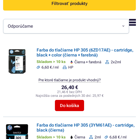
Filtrovať produkty
Odporúčame
Farba do tlačiarne HP 305 (6ZD17AE) - cartridge,
black + color (čierna + farebná)
Skladom > 10 ks
Čierna + farebná
2x2ml
6,60 € / ml
HP
Pre ktoré tlačiarne je produkt vhodný?
26,40 €
21,46 € bez DPH
Najnižšia cena za posledných 30 dní:
25,97 €
Do košíka
Farba do tlačiarne HP 305 (3YM61AE) - cartridge,
black (čierna)
Skladom > 10 ks
Čierna
2ml
6,68 € / ml