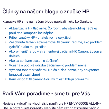
Články na našom blogu o značke HP
K značke HP sme na našom blogu napísali niekoľko článkov:
Aktualizácia HP tlačiarne: Čo robiť, aby ste mohli aj naďalej
používať kompatibilné náplne
Príbeh značky HP - priateľstvo na celý život
Zaschnutá farba v atramentovej tlačiarni: Radíme, ako problém
vyriešiť a ako mu predísť
Ako vymeniť farbu v atramentovej tlačiarni HP, Canon, Epson a
ďalších
Ako sa správne starať o tlačiareň
Včasná a poctivá údržba tlačiarne - o problém menej
Výmena tonera v tlačiarni: Na čo si dať pozor, aby nový toner
fungoval bezchybne?
Kam vyhodiť tlačiareň: 4 druhy miest, kde ju prevezmú
Radi Vám poradíme - sme tu pre Vás
Neviete si vybrať najvhodnejšiu náplň pre HP ENVY 6000E ALL-IN-
ONE a potrebujete poradiť? Napíšte nám cez chat (zelené tlačidlo