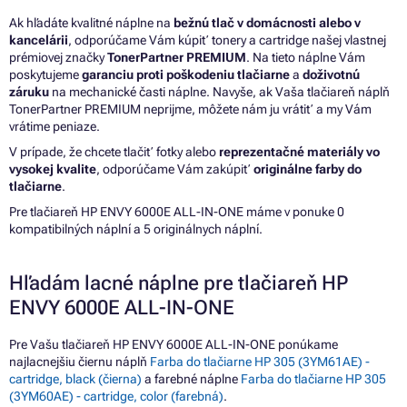
Ak hľadáte kvalitné náplne na
bežnú tlač v domácnosti alebo v
kancelárii
, odporúčame Vám kúpiť tonery a cartridge našej vlastnej
prémiovej značky
TonerPartner PREMIUM
. Na tieto náplne Vám
poskytujeme
garanciu proti poškodeniu tlačiarne
a
doživotnú
záruku
na mechanické časti náplne. Navyše, ak Vaša tlačiareň náplň
TonerPartner PREMIUM neprijme, môžete nám ju vrátiť a my Vám
vrátime peniaze.
V prípade, že chcete tlačiť fotky alebo
reprezentačné materiály vo
vysokej kvalite
, odporúčame Vám zakúpiť
originálne farby do
tlačiarne
.
Pre tlačiareň HP ENVY 6000E ALL-IN-ONE máme v ponuke 0
kompatibilných náplní a 5 originálnych náplní.
Hľadám lacné náplne pre tlačiareň HP
ENVY 6000E ALL-IN-ONE
Pre Vašu tlačiareň HP ENVY 6000E ALL-IN-ONE ponúkame
najlacnejšiu čiernu náplň
Farba do tlačiarne HP 305 (3YM61AE) -
cartridge, black (čierna)
a farebné náplne
Farba do tlačiarne HP 305
(3YM60AE) - cartridge, color (farebná)
.