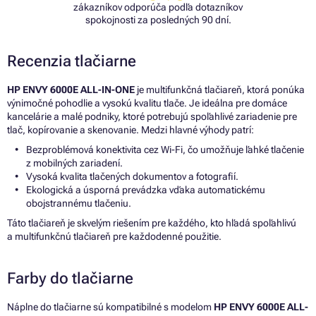
zákazníkov odporúča podľa dotazníkov
spokojnosti za posledných 90 dní.
Recenzia tlačiarne
HP ENVY 6000E ALL-IN-ONE
je multifunkčná tlačiareň, ktorá ponúka
výnimočné pohodlie a vysokú kvalitu tlače. Je ideálna pre domáce
kancelárie a malé podniky, ktoré potrebujú spoľahlivé zariadenie pre
tlač, kopírovanie a skenovanie. Medzi hlavné výhody patrí:
Bezproblémová konektivita cez Wi-Fi, čo umožňuje ľahké tlačenie
z mobilných zariadení.
Vysoká kvalita tlačených dokumentov a fotografií.
Ekologická a úsporná prevádzka vďaka automatickému
obojstrannému tlačeniu.
Táto tlačiareň je skvelým riešením pre každého, kto hľadá spoľahlivú
a multifunkčnú tlačiareň pre každodenné použitie.
Farby do tlačiarne
Náplne do tlačiarne sú kompatibilné s modelom
HP ENVY 6000E ALL-