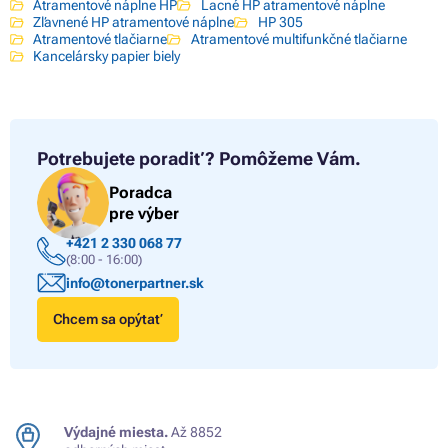
Atramentové náplne HP
Lacné HP atramentové náplne
Zľavnené HP atramentové náplne
HP 305
Atramentové tlačiarne
Atramentové multifunkčné tlačiarne
Kancelársky papier biely
Potrebujete poradiť?
Pomôžeme Vám.
Poradca
pre výber
+421 2 330 068 77
(8:00 - 16:00)
info@tonerpartner.sk
Chcem sa opýtať
Výdajné miesta.
Až 8852