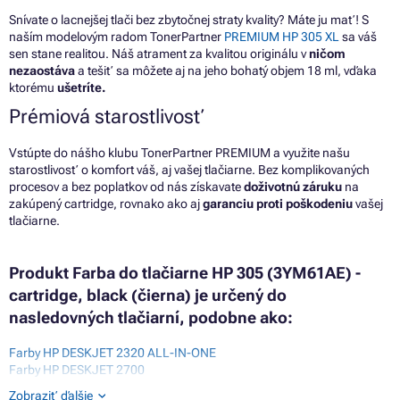
Snívate o lacnejšej tlači bez zbytočnej straty kvality? Máte ju mať! S
naším modelovým radom TonerPartner
PREMIUM HP 305 XL
sa váš
sen stane realitou. Náš atrament za kvalitou originálu v
ničom
nezaostáva
a tešiť sa môžete aj na jeho bohatý objem 18 ml, vďaka
ktorému
ušetríte.
Prémiová starostlivosť
Vstúpte do nášho klubu TonerPartner PREMIUM a využite našu
starostlivosť o komfort váš, aj vašej tlačiarne. Bez komplikovaných
procesov a bez poplatkov od nás získavate
doživotnú záruku
na
zakúpený cartridge, rovnako ako aj
garanciu proti poškodeniu
vašej
tlačiarne.
Produkt Farba do tlačiarne HP 305 (3YM61AE) -
cartridge, black (čierna) je určený do
nasledovných tlačiarní, podobne ako:
Farby HP DESKJET 2320 ALL-IN-ONE
Farby HP DESKJET 2700
Farby HP DESKJET 2700 SERIES
Zobraziť ďalšie