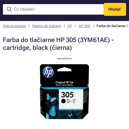
Hľadať
Menu
Hlavná stránka
Náplne do tlačiarní
HP
HP 305
Farba do tlačiarne H
Farba do tlačiarne HP 305 (3YM61AE) -
cartridge, black (čierna)
ilustračné foto