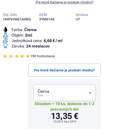
Pre ktoré tlačiarne je produkt vhodný?
Obj. číslo
OEM
Výrobca
1IHP3YM61AXNG
3YM61AE
HP
Farba:
Čierna
Objem:
2ml
Jednotková cena:
6,68 € / ml
Záruka:
24 mesiacov
190 hodnotenie
Pre ktoré tlačiarne je produkt vhodný?
Čierna
2ml
Skladom > 10 ks, dodanie do 1-2
pracovných dní
13,35 €
10,85 €
bez DPH