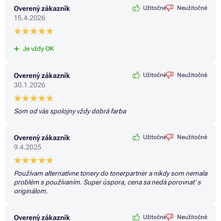
Farby HP ENVY PRO 6400
Overený zákazník
Užitočné
Neužitočné
Farby HP ENVY PRO 6400 SERIES
15.4.2026
Farby HP ENVY PRO 6400E
Farby HP ENVY PRO 6420
Farby HP ENVY PRO 6422 ALL-IN-ONE
Je vždy OK
Farby HP ENVY PRO 6430
Farby HP ENVY PRO 6432 ALL-IN-ONE
Farby HP ENVY PRO 6432E
Overený zákazník
Užitočné
Neužitočné
Farby HP ENVY PRO 6452
30.1.2026
Farby HP ENVY PRO 6452E
Farby HP ENVY PRO 6454
Farby HP ENVY PRO 6455
Som od vás spolojny vždy dobrá farba
Farby HP ENVY PRO 6458
Farby HP ENVY PRO 6475
Overený zákazník
Užitočné
Neužitočné
9.4.2025
Používam alternatívne tonery do tonerpartner a nikdy som nemala
problém s používaním. Super úspora, cena sa nedá porovnať s
originálom.
Overený zákazník
Užitočné
Neužitočné