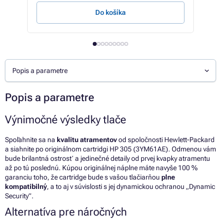
Do košíka
Popis a parametre
Popis a parametre
Výnimočné výsledky tlače
Spoľahnite sa na
kvalitu atramentov
od spoločnosti Hewlett-Packard
a siahnite po originálnom cartridgi HP 305 (3YM61AE). Odmenou vám
bude brilantná ostrosť a jedinečné detaily od prvej kvapky atramentu
až po tú poslednú. Kúpou originálnej náplne máte navyše 100 %
garanciu toho, že cartridge bude s vašou tlačiarňou
plne
kompatibilný
, a to aj v súvislosti s jej dynamickou ochranou „Dynamic
Security”.
Alternatíva pre náročných