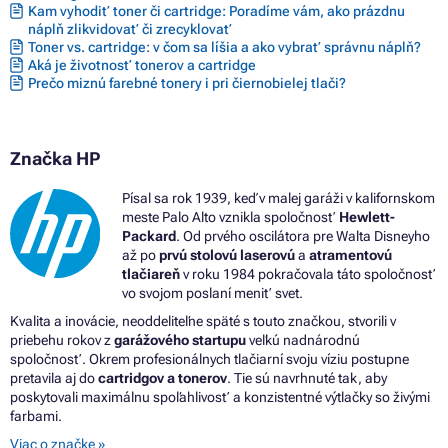
Kam vyhodiť toner či cartridge: Poradíme vám, ako prázdnu
Farby HP DESKJET 4120E ALL-IN-ONE
náplň zlikvidovať či zrecyklovať
Farby HP DESKJET 4122E ALL-IN-ONE
Toner vs. cartridge: v čom sa líšia a ako vybrať správnu náplň?
Farby HP DESKJET 4130E ALL-IN-ONE
Aká je životnosť tonerov a cartridge
Farby HP DESKJET 4200 SERIES
Prečo miznú farebné tonery i pri čiernobielej tlači?
Farby HP DESKJET 4210E
Farby HP DESKJET 4220E
Farby HP DESKJET 4222E
Farby HP DESKJET 4230E
Značka HP
Farby HP DESKJET PLUS 4100
Farby HP DESKJET PLUS 4100 SERIES
Písal sa rok 1939, keď v malej garáži v kalifornskom
Farby HP DESKJET PLUS 4110 ALL-IN-ONE
meste Palo Alto vznikla spoločnosť
Hewlett-
Farby HP DESKJET PLUS 4110E
Packard
. Od prvého oscilátora pre Walta Disneyho
Farby HP DESKJET PLUS 4120
až po
prvú stolovú laserovú
a
atramentovú
Farby HP DESKJET PLUS 4120E
tlačiareň
v roku 1984 pokračovala táto spoločnosť
Farby HP DESKJET PLUS 4121
vo svojom poslaní meniť svet.
Farby HP DESKJET PLUS 4122 ALL-IN-ONE
Farby HP DESKJET PLUS 4122E
Kvalita a inovácie, neoddeliteľne späté s touto značkou, stvorili v
Farby HP DESKJET PLUS 4130 ALL-IN-ONE
priebehu rokov z
garážového startupu
veľkú nadnárodnú
Farby HP DESKJET PLUS 4130E
spoločnosť. Okrem profesionálnych tlačiarní svoju víziu postupne
Farby HP DESKJET PLUS 4132
pretavila aj do
cartridgov a tonerov
. Tie sú navrhnuté tak, aby
Farby HP DESKJET PLUS 4140
poskytovali maximálnu spoľahlivosť a konzistentné výtlačky so živými
Farby HP DESKJET PLUS 4152
farbami.
Farby HP DESKJET PLUS 4155
Viac o značke »