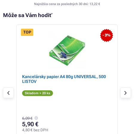
Najnižšia cena za posledných 30 dní:
13,22 €
Môže sa Vám hodiť
TOP
- 3%
07-
Kancelársky papier A4 80g UNIVERSAL, 500
Far
LISTOV
cart
Či
Skladom > 20 ks
Skl
6,09 €
26
5,90 €
21,4
4,80 € bez DPH
6,60 