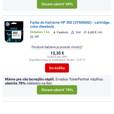
Chcem ušetriť 69%
Farba do tlačiarne HP 305 (3YM60AE) - cartridge,
color (farebná)
Skladom 1 ks
Farebná
2ml
6,68 € / ml
HP
Pre ktoré tlačiarne je produkt vhodný?
13,35 €
10,85 € bez DPH
Najnižšia cena za posledných 30 dní:
13,27 €
Do košíka
Máme pre vás lacnejšiu náplň.
S našou TonerPartner náplňou
ušetríte
78%
nákladov na tlač.
Chcem ušetriť 78%