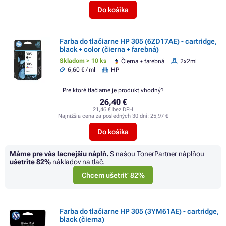
Do košíka
Farba do tlačiarne HP 305 (6ZD17AE) - cartridge,
black + color (čierna + farebná)
Skladom > 10 ks
Čierna + farebná
2x2ml
6,60 € / ml
HP
Pre ktoré tlačiarne je produkt vhodný?
26,40 €
21,46 € bez DPH
Najnižšia cena za posledných 30 dní:
25,97 €
Do košíka
Máme pre vás lacnejšiu náplň.
S našou TonerPartner náplňou
ušetríte
82%
nákladov na tlač.
Chcem ušetriť 82%
Farba do tlačiarne HP 305 (3YM61AE) - cartridge,
black (čierna)