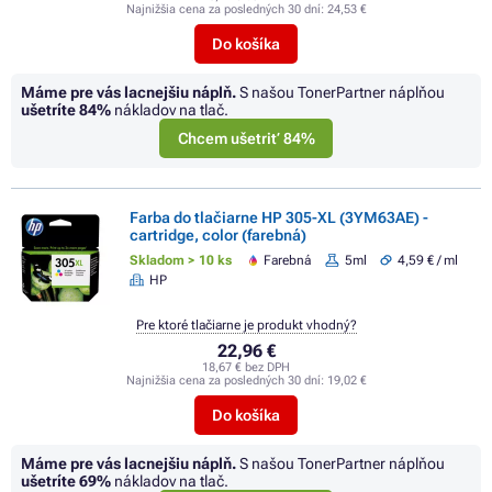
Najnižšia cena za posledných 30 dní:
24,53 €
Do košíka
Máme pre vás lacnejšiu náplň.
S našou TonerPartner náplňou
ušetríte
84%
nákladov na tlač.
Chcem ušetriť 84%
Farba do tlačiarne HP 305-XL (3YM63AE) -
cartridge, color (farebná)
Skladom > 10 ks
Farebná
5ml
4,59 € / ml
HP
Pre ktoré tlačiarne je produkt vhodný?
22,96 €
18,67 € bez DPH
Najnižšia cena za posledných 30 dní:
19,02 €
Do košíka
Máme pre vás lacnejšiu náplň.
S našou TonerPartner náplňou
ušetríte
69%
nákladov na tlač.