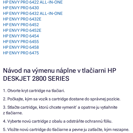
HP ENVY PRO 6422 ALL-IN-ONE
HP ENVY PRO 6430
HP ENVY PRO 6432 ALL-IN-ONE
HP ENVY PRO 6432E
HP ENVY PRO 6452
HP ENVY PRO 6452E
HP ENVY PRO 6454
HP ENVY PRO 6455
HP ENVY PRO 6458
HP ENVY PRO 6475
Návod na výmenu náplne v tlačiarni HP
DESKJET 2800 SERIES
1. Otvorte kryt cartridge na tlačiari.
2. Počkajte, kým sa vozík s cartridge dostane do správnej pozície.
3. Stlačte cartridge, ktorú chcete vymeniť a opatrne ju vytiahnite
z tlačiarne.
4. Vyberte novú cartridge z obalu a odstráňte ochrannú fóliu.
5. Vložte novú cartridge do tlačiarne a pevne ju zatlačte, kým nezapne.