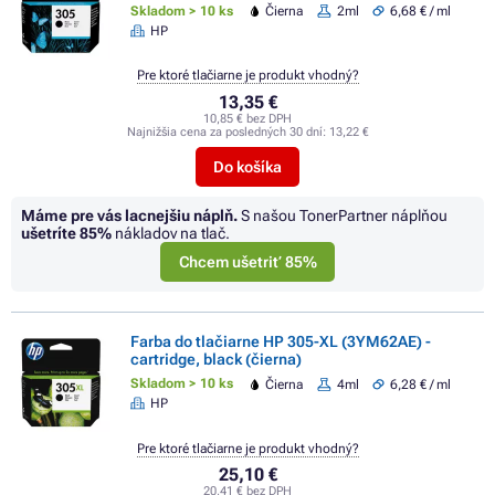
Skladom > 10 ks
Čierna
2ml
6,68 € / ml
HP
Pre ktoré tlačiarne je produkt vhodný?
13,35 €
10,85 € bez DPH
Najnižšia cena za posledných 30 dní:
13,22 €
Do košíka
Máme pre vás lacnejšiu náplň.
S našou TonerPartner náplňou
ušetríte
85%
nákladov na tlač.
Chcem ušetriť 85%
Farba do tlačiarne HP 305-XL (3YM62AE) -
cartridge, black (čierna)
Skladom > 10 ks
Čierna
4ml
6,28 € / ml
HP
Pre ktoré tlačiarne je produkt vhodný?
25,10 €
20,41 € bez DPH