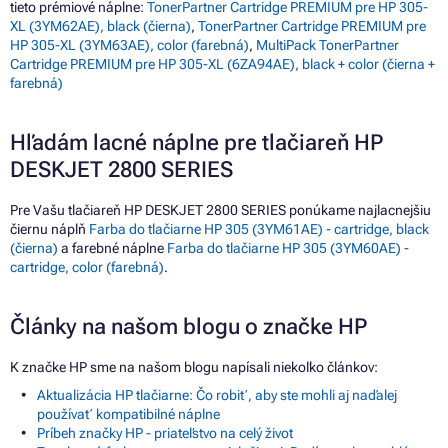
tieto prémiové náplne:
TonerPartner Cartridge PREMIUM pre HP 305-
XL (3YM62AE), black (čierna)
,
TonerPartner Cartridge PREMIUM pre
HP 305-XL (3YM63AE), color (farebná)
,
MultiPack TonerPartner
Cartridge PREMIUM pre HP 305-XL (6ZA94AE), black + color (čierna +
farebná)
Hľadám lacné náplne pre tlačiareň HP
DESKJET 2800 SERIES
Pre Vašu tlačiareň HP DESKJET 2800 SERIES ponúkame najlacnejšiu
čiernu náplň
Farba do tlačiarne HP 305 (3YM61AE) - cartridge, black
(čierna)
a farebné náplne
Farba do tlačiarne HP 305 (3YM60AE) -
cartridge, color (farebná)
.
Články na našom blogu o značke HP
K značke HP sme na našom blogu napísali niekoľko článkov:
Aktualizácia HP tlačiarne: Čo robiť, aby ste mohli aj naďalej
používať kompatibilné náplne
Príbeh značky HP - priateľstvo na celý život