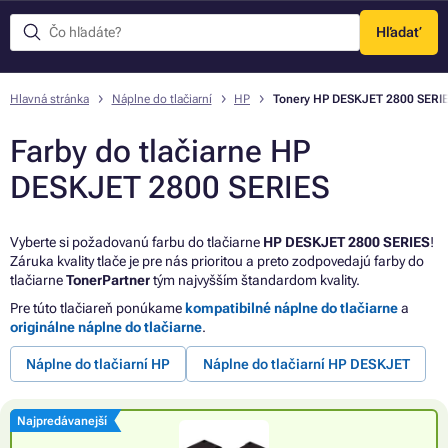
Hľadať
Menu
Hlavná stránka
Náplne do tlačiarní
HP
Tonery HP DESKJET 2800 SERI
Farby do tlačiarne HP
DESKJET 2800 SERIES
Vyberte si požadovanú farbu do tlačiarne
HP DESKJET 2800 SERIES
!
Záruka kvality tlače je pre nás prioritou a preto zodpovedajú farby do
tlačiarne
TonerPartner
tým najvyšším štandardom kvality.
Pre túto tlačiareň ponúkame
kompatibilné náplne do tlačiarne
a
originálne náplne do tlačiarne
.
Náplne do tlačiarní HP
Náplne do tlačiarní HP DESKJET
Najpredávanejší