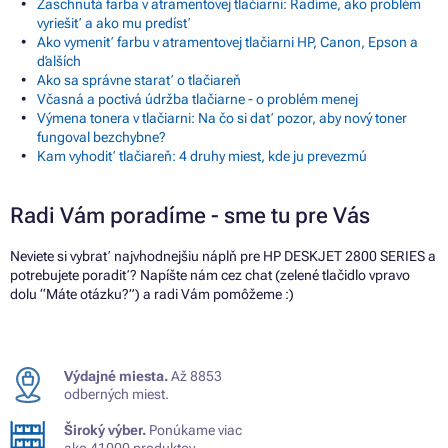
Zaschnutá farba v atramentovej tlačiarni: Radíme, ako problém
vyriešiť a ako mu predísť
Ako vymeniť farbu v atramentovej tlačiarni HP, Canon, Epson a
ďalších
Ako sa správne starať o tlačiareň
Včasná a poctivá údržba tlačiarne - o problém menej
Výmena tonera v tlačiarni: Na čo si dať pozor, aby nový toner
fungoval bezchybne?
Kam vyhodiť tlačiareň: 4 druhy miest, kde ju prevezmú
Radi Vám poradíme - sme tu pre Vás
Neviete si vybrať najvhodnejšiu náplň pre HP DESKJET 2800 SERIES a
potrebujete poradiť? Napíšte nám cez chat (zelené tlačidlo vpravo
dolu “Máte otázku?”) a radi Vám pomôžeme :)
Výdajné miesta.
Až 8853
odberných miest.
Široký výber.
Ponúkame viac