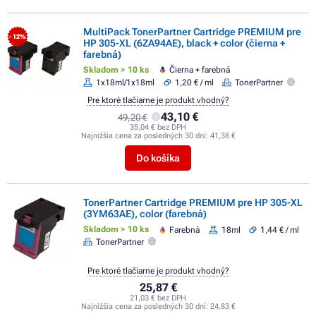
MultiPack TonerPartner Cartridge PREMIUM pre
- 12%
HP 305-XL (6ZA94AE), black + color (čierna +
farebná)
Skladom > 10 ks
Čierna + farebná
1x18ml/1x18ml
1,20 € / ml
TonerPartner
Pre ktoré tlačiarne je produkt vhodný?
43,10 €
49,20 €
35,04 € bez DPH
Najnižšia cena za posledných 30 dní:
41,38 €
Do košíka
TonerPartner Cartridge PREMIUM pre HP 305-XL
(3YM63AE), color (farebná)
Skladom > 10 ks
Farebná
18ml
1,44 € / ml
TonerPartner
Pre ktoré tlačiarne je produkt vhodný?
25,87 €
21,03 € bez DPH
Najnižšia cena za posledných 30 dní:
24,83 €