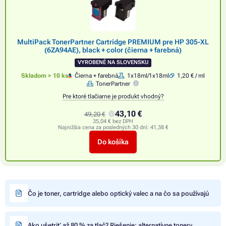
MultiPack TonerPartner Cartridge PREMIUM pre HP 305-XL
(6ZA94AE), black + color (čierna + farebná)
VYROBENÉ NA SLOVENSKU
Skladom > 10 ks
Čierna + farebná
1x18ml/1x18ml
1,20 € / ml
TonerPartner
Pre ktoré tlačiarne je produkt vhodný?
43,10 €
49,20 €
35,04 € bez DPH
Najnižšia cena za posledných 30 dní:
41,38 €
Do košíka
Čo je toner, cartridge alebo optický valec a na čo sa používajú
Ako ušetriť až 80 % za tlač? Riešenie: alternatívne tonery