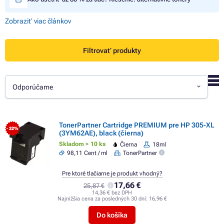
Zobraziť viac článkov
Filtrovať produkty
Odporúčame
TonerPartner Cartridge PREMIUM pre HP 305-XL
- 32%
(3YM62AE), black (čierna)
Skladom > 10 ks
Čierna
18ml
98,11 Cent / ml
TonerPartner
Pre ktoré tlačiarne je produkt vhodný?
17,66 €
25,87 €
14,36 € bez DPH
Najnižšia cena za posledných 30 dní:
16,96 €
Do košíka