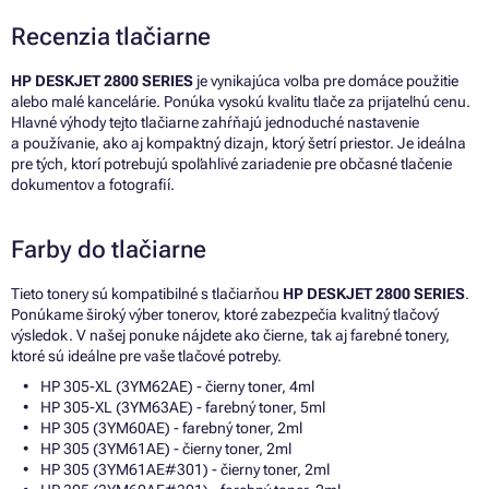
Recenzia tlačiarne
HP DESKJET 2800 SERIES
je vynikajúca voľba pre domáce použitie
alebo malé kancelárie. Ponúka vysokú kvalitu tlače za prijateľnú cenu.
Hlavné výhody tejto tlačiarne zahŕňajú jednoduché nastavenie
a používanie, ako aj kompaktný dizajn, ktorý šetrí priestor. Je ideálna
pre tých, ktorí potrebujú spoľahlivé zariadenie pre občasné tlačenie
dokumentov a fotografií.
Farby do tlačiarne
Tieto tonery sú kompatibilné s tlačiarňou
HP DESKJET 2800 SERIES
.
Ponúkame široký výber tonerov, ktoré zabezpečia kvalitný tlačový
výsledok. V našej ponuke nájdete ako čierne, tak aj farebné tonery,
ktoré sú ideálne pre vaše tlačové potreby.
HP 305-XL (3YM62AE) - čierny toner, 4ml
HP 305-XL (3YM63AE) - farebný toner, 5ml
HP 305 (3YM60AE) - farebný toner, 2ml
HP 305 (3YM61AE) - čierny toner, 2ml
HP 305 (3YM61AE#301) - čierny toner, 2ml