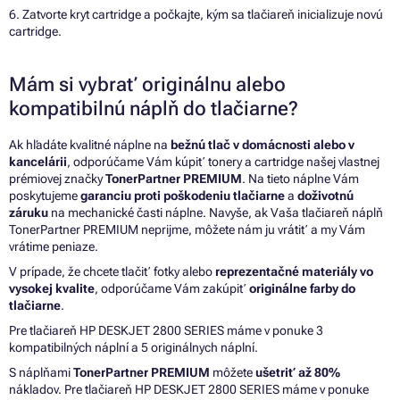
6. Zatvorte kryt cartridge a počkajte, kým sa tlačiareň inicializuje novú
cartridge.
Mám si vybrať originálnu alebo
kompatibilnú náplň do tlačiarne?
Ak hľadáte kvalitné náplne na
bežnú tlač v domácnosti alebo v
kancelárii
, odporúčame Vám kúpiť tonery a cartridge našej vlastnej
prémiovej značky
TonerPartner PREMIUM
. Na tieto náplne Vám
poskytujeme
garanciu proti poškodeniu tlačiarne
a
doživotnú
záruku
na mechanické časti náplne. Navyše, ak Vaša tlačiareň náplň
TonerPartner PREMIUM neprijme, môžete nám ju vrátiť a my Vám
vrátime peniaze.
V prípade, že chcete tlačiť fotky alebo
reprezentačné materiály vo
vysokej kvalite
, odporúčame Vám zakúpiť
originálne farby do
tlačiarne
.
Pre tlačiareň HP DESKJET 2800 SERIES máme v ponuke 3
kompatibilných náplní a 5 originálnych náplní.
S náplňami
TonerPartner PREMIUM
môžete
ušetriť až 80%
nákladov. Pre tlačiareň HP DESKJET 2800 SERIES máme v ponuke