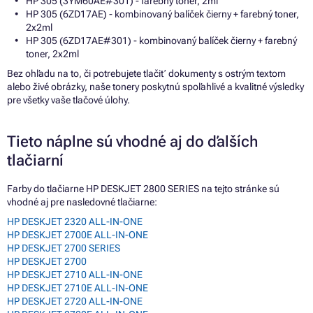
HP 305 (3YM60AE#301) - farebný toner, 2ml
HP 305 (6ZD17AE) - kombinovaný balíček čierny + farebný toner,
2x2ml
HP 305 (6ZD17AE#301) - kombinovaný balíček čierny + farebný
toner, 2x2ml
Bez ohľadu na to, či potrebujete tlačiť dokumenty s ostrým textom
alebo živé obrázky, naše tonery poskytnú spoľahlivé a kvalitné výsledky
pre všetky vaše tlačové úlohy.
Tieto náplne sú vhodné aj do ďalších
tlačiarní
Farby do tlačiarne HP DESKJET 2800 SERIES na tejto stránke sú
vhodné aj pre nasledovné tlačiarne:
HP DESKJET 2320 ALL-IN-ONE
HP DESKJET 2700E ALL-IN-ONE
HP DESKJET 2700 SERIES
HP DESKJET 2700
HP DESKJET 2710 ALL-IN-ONE
HP DESKJET 2710E ALL-IN-ONE
HP DESKJET 2720 ALL-IN-ONE