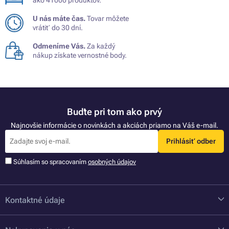
ako 41000 produktov.
U nás máte čas.
Tovar môžete
vrátiť do 30 dní.
Odmeníme Vás.
Za každý
nákup získate vernostné body.
Buďte pri tom ako prvý
Najnovšie informácie o novinkách a akciách priamo na Váš e-mail.
Prihlásiť odber
Súhlasím so spracovaním
osobných údajov
Kontaktné údaje