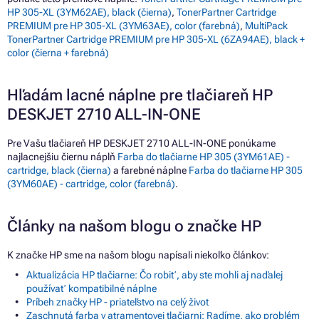
HP 305-XL (3YM62AE), black (čierna)
,
TonerPartner Cartridge
PREMIUM pre HP 305-XL (3YM63AE), color (farebná)
,
MultiPack
TonerPartner Cartridge PREMIUM pre HP 305-XL (6ZA94AE), black +
color (čierna + farebná)
Hľadám lacné náplne pre tlačiareň HP
DESKJET 2710 ALL-IN-ONE
Pre Vašu tlačiareň HP DESKJET 2710 ALL-IN-ONE ponúkame
najlacnejšiu čiernu náplň
Farba do tlačiarne HP 305 (3YM61AE) -
cartridge, black (čierna)
a farebné náplne
Farba do tlačiarne HP 305
(3YM60AE) - cartridge, color (farebná)
.
Články na našom blogu o značke HP
K značke HP sme na našom blogu napísali niekoľko článkov:
Aktualizácia HP tlačiarne: Čo robiť, aby ste mohli aj naďalej
používať kompatibilné náplne
Príbeh značky HP - priateľstvo na celý život
Zaschnutá farba v atramentovej tlačiarni: Radíme, ako problém