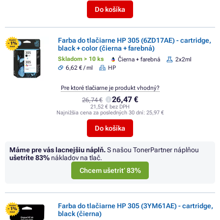
Do košíka
Farba do tlačiarne HP 305 (6ZD17AE) - cartridge,
FLASH
- 1%
black + color (čierna + farebná)
SALE
Skladom > 10 ks
Čierna + farebná
2x2ml
6,62 € / ml
HP
Pre ktoré tlačiarne je produkt vhodný?
26,47 €
26,74 €
21,52 € bez DPH
Najnižšia cena za posledných 30 dní:
25,97 €
Do košíka
Máme pre vás lacnejšiu náplň.
S našou TonerPartner náplňou
ušetríte
83%
nákladov na tlač.
Chcem ušetriť 83%
Farba do tlačiarne HP 305 (3YM61AE) - cartridge,
FLASH
- 1%
black (čierna)
SALE