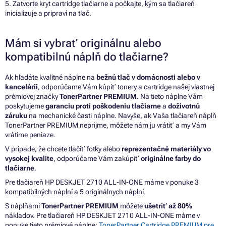
5. Zatvorte kryt cartridge tlačiarne a počkajte, kým sa tlačiareň
inicializuje a pripraví na tlač.
Mám si vybrať originálnu alebo
kompatibilnú náplň do tlačiarne?
Ak hľadáte kvalitné náplne na
bežnú tlač v domácnosti alebo v
kancelárii
, odporúčame Vám kúpiť tonery a cartridge našej vlastnej
prémiovej značky
TonerPartner PREMIUM
. Na tieto náplne Vám
poskytujeme
garanciu proti poškodeniu tlačiarne
a
doživotnú
záruku
na mechanické časti náplne. Navyše, ak Vaša tlačiareň náplň
TonerPartner PREMIUM neprijme, môžete nám ju vrátiť a my Vám
vrátime peniaze.
V prípade, že chcete tlačiť fotky alebo
reprezentačné materiály vo
vysokej kvalite
, odporúčame Vám zakúpiť
originálne farby do
tlačiarne
.
Pre tlačiareň HP DESKJET 2710 ALL-IN-ONE máme v ponuke 3
kompatibilných náplní a 5 originálnych náplní.
S náplňami
TonerPartner PREMIUM
môžete
ušetriť až 80%
nákladov. Pre tlačiareň HP DESKJET 2710 ALL-IN-ONE máme v
ponuke tieto prémiové náplne:
TonerPartner Cartridge PREMIUM pre