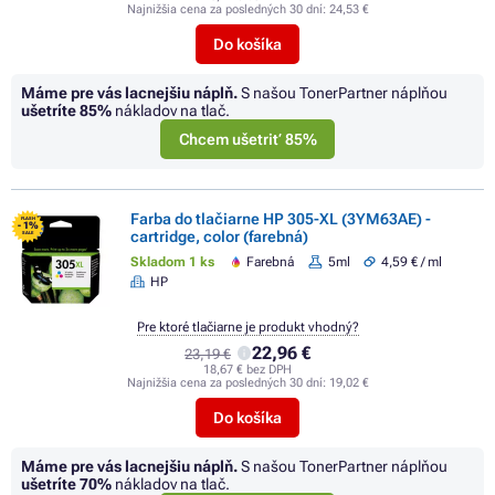
Najnižšia cena za posledných 30 dní:
24,53 €
Do košíka
Máme pre vás lacnejšiu náplň.
S našou TonerPartner náplňou
ušetríte
85%
nákladov na tlač.
Chcem ušetriť 85%
Farba do tlačiarne HP 305-XL (3YM63AE) -
FLASH
- 1%
cartridge, color (farebná)
SALE
Skladom 1 ks
Farebná
5ml
4,59 € / ml
HP
Pre ktoré tlačiarne je produkt vhodný?
22,96 €
23,19 €
18,67 € bez DPH
Najnižšia cena za posledných 30 dní:
19,02 €
Do košíka
Máme pre vás lacnejšiu náplň.
S našou TonerPartner náplňou
ušetríte
70%
nákladov na tlač.