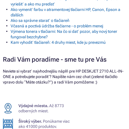
vyriešiť a ako mu predísť
Ako vymeniť farbu v atramentovej tlačiarni HP, Canon, Epson a
ďalších
Ako sa správne starať o tlačiareň
Včasná a poctivá údržba tlačiarne - o problém menej
Výmena tonera v tlačiarni: Na čo si dať pozor, aby nový toner
fungoval bezchybne?
Kam vyhodiť tlačiareň: 4 druhy miest, kde ju prevezmú
Radi Vám poradíme - sme tu pre Vás
Neviete si vybrať najvhodnejšiu náplň pre HP DESKJET 2710 ALL-IN-
ONE a potrebujete poradiť? Napíšte nám cez chat (zelené tlačidlo
vpravo dolu “Máte otázku?”) a radi Vám pomôžeme :)
Výdajné miesta.
Až 8773
odberných miest.
Široký výber.
Ponúkame viac
ako 41000 produktov.