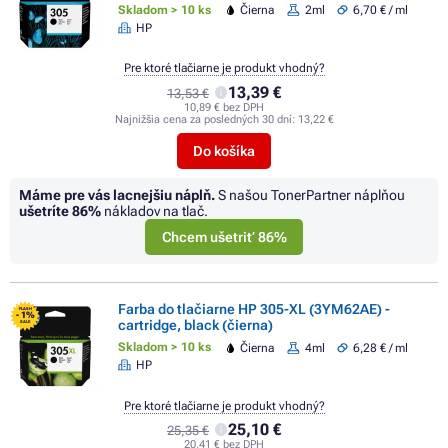
Skladom > 10 ks
Čierna
2ml
6,70 € / ml
HP
Pre ktoré tlačiarne je produkt vhodný?
13,39 €
13,53 €
10,89 € bez DPH
Najnižšia cena za posledných 30 dní:
13,22 €
Do košíka
Máme pre vás lacnejšiu náplň.
S našou TonerPartner náplňou
ušetríte
86%
nákladov na tlač.
Chcem ušetriť 86%
Farba do tlačiarne HP 305-XL (3YM62AE) -
FLASH
- 1%
cartridge, black (čierna)
SALE
Skladom > 10 ks
Čierna
4ml
6,28 € / ml
HP
Pre ktoré tlačiarne je produkt vhodný?
25,10 €
25,35 €
20,41 € bez DPH