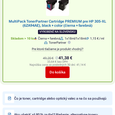
MultiPack TonerPartner Cartridge PREMIUM pre HP 305-XL
(6ZA94AE), black + color (čierna + farebná)
VYROBENÉ NA SLOVENSKU
Skladom > 10 ks
Čierna + farebná
1x18ml/1x18ml
1,15 € / ml
TonerPartner
Pre ktoré tlačiarne je produkt vhodný?
41,38 €
49,20 €
33,64 € bez DPH
Najnižšia cena za posledných 30 dní:
41,14 €
Do košíka
Čo je toner, cartridge alebo optický valec a na čo sa používajú
Ako ušetriť až 80 % za tlač? Riešenie: alternatívne tonery