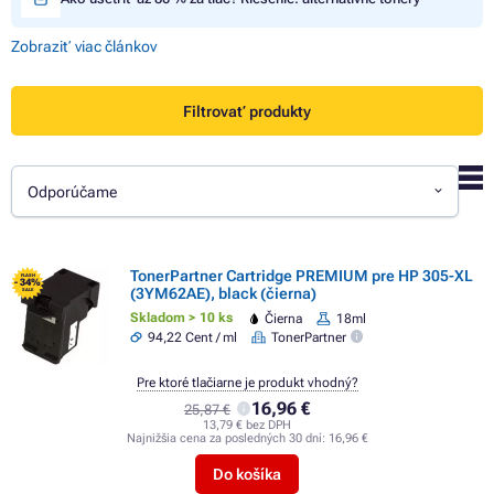
Zobraziť viac článkov
Filtrovať produkty
Odporúčame
TonerPartner Cartridge PREMIUM pre HP 305-XL
FLASH
- 34%
(3YM62AE), black (čierna)
SALE
Skladom > 10 ks
Čierna
18ml
94,22 Cent / ml
TonerPartner
Pre ktoré tlačiarne je produkt vhodný?
16,96 €
25,87 €
13,79 € bez DPH
Najnižšia cena za posledných 30 dní:
16,96 €
Do košíka