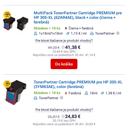
MultiPack TonerPartner Cartridge PREMIUM pre
FLASH
- 16%
HP 305-XL (6ZA94AE), black + color (čierna +
SALE
farebná)
Skladom > 10 ks
Čierna + farebná
1x18ml/1x18ml
1,15 € / ml
TonerPartner
Pre ktoré tlačiarne je produkt vhodný?
41,38 €
49,20 €
33,64 € bez DPH
Najnižšia cena za posledných 30 dní:
41,14 €
Do košíka
TonerPartner Cartridge PREMIUM pre HP 305-XL
FLASH
- 4%
(3YM63AE), color (farebná)
SALE
Skladom > 10 ks
Farebná
18ml
1,38 € / ml
TonerPartner
Pre ktoré tlačiarne je produkt vhodný?
24,83 €
25,87 €
20,19 € bez DPH
Najnižšia cena za posledných 30 dní:
24,83 €