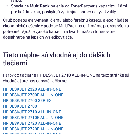
farbu.
Špeciálne
MultiPack
balenia od TonerPartner s kapacitou 18ml
pre každú farbu, poskytujú vynikajúci pomer ceny a kvality.
Či už potrebujete vymeniť čiernu alebo farebnú kazetu, alebo hľadáte
ekonomické riešenie v podobe MultiPack balení, máme pre vás všetko
potrebné. Využite vysokú kapacitu a kvalitu našich tonerov pre
dosiahnutie najlepších výsledkov tlače.
Tieto náplne sú vhodné aj do ďalších
tlačiarní
Farby do tlačiarne HP DESKJET 2710 ALL-IN-ONE na tejto stránke sú
vhodné aj pre nasledovné tlačiarne:
HP DESKJET 2320 ALL-IN-ONE
HP DESKJET 2700E ALL-IN-ONE
HP DESKJET 2700 SERIES
HP DESKJET 2700
HP DESKJET 2710 ALL-IN-ONE
HP DESKJET 2710E ALL-IN-ONE
HP DESKJET 2720 ALL-IN-ONE
HP DESKJET 2720E ALL-IN-ONE