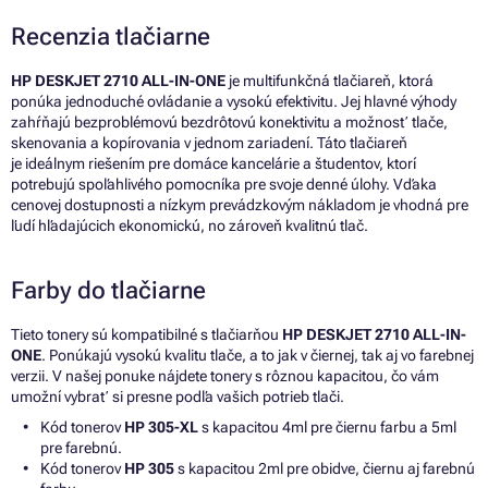
Recenzia tlačiarne
HP DESKJET 2710 ALL-IN-ONE
je multifunkčná tlačiareň, ktorá
ponúka jednoduché ovládanie a vysokú efektivitu. Jej hlavné výhody
zahŕňajú bezproblémovú bezdrôtovú konektivitu a možnosť tlače,
skenovania a kopírovania v jednom zariadení. Táto tlačiareň
je ideálnym riešením pre domáce kancelárie a študentov, ktorí
potrebujú spoľahlivého pomocníka pre svoje denné úlohy. Vďaka
cenovej dostupnosti a nízkym prevádzkovým nákladom je vhodná pre
ľudí hľadajúcich ekonomickú, no zároveň kvalitnú tlač.
Farby do tlačiarne
Tieto tonery sú kompatibilné s tlačiarňou
HP DESKJET 2710 ALL-IN-
ONE
. Ponúkajú vysokú kvalitu tlače, a to jak v čiernej, tak aj vo farebnej
verzii. V našej ponuke nájdete tonery s rôznou kapacitou, čo vám
umožní vybrať si presne podľa vašich potrieb tlači.
Kód tonerov
HP 305-XL
s kapacitou 4ml pre čiernu farbu a 5ml
pre farebnú.
Kód tonerov
HP 305
s kapacitou 2ml pre obidve, čiernu aj farebnú