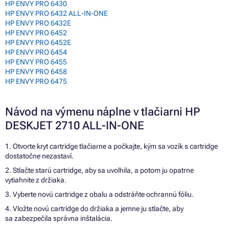
HP ENVY PRO 6430
HP ENVY PRO 6432 ALL-IN-ONE
HP ENVY PRO 6432E
HP ENVY PRO 6452
HP ENVY PRO 6452E
HP ENVY PRO 6454
HP ENVY PRO 6455
HP ENVY PRO 6458
HP ENVY PRO 6475
Návod na výmenu náplne v tlačiarni HP
DESKJET 2710 ALL-IN-ONE
1. Otvorte kryt cartridge tlačiarne a počkajte, kým sa vozík s cartridge
dostatočne nezastaví.
2. Stlačte starú cartridge, aby sa uvoľnila, a potom ju opatrne
vytiahnite z držiaka.
3. Vyberte novú cartridge z obalu a odstráňte ochrannú fóliu.
4. Vložte novú cartridge do držiaka a jemne ju stlačte, aby
sa zabezpečila správna inštalácia.