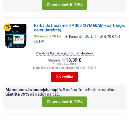
Chcem ušetriť 70%
Farba do tlačiarne HP 305 (3YM60AE) - cartridge,
FLASH
- 1%
color (farebná)
SALE
Skladom > 10 ks
Farebná
2ml
6,70 € / ml
HP
Pre ktoré tlačiarne je produkt vhodný?
13,39 €
13,53 €
10,89 € bez DPH
Najnižšia cena za posledných 30 dní:
13,27 €
Do košíka
Máme pre vás lacnejšiu náplň.
S našou TonerPartner náplňou
ušetríte
79%
nákladov na tlač.
Chcem ušetriť 79%