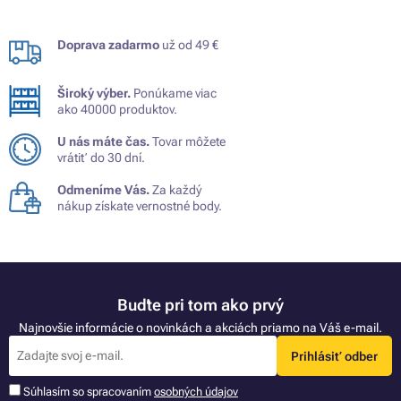
Doprava zadarmo
už od 49 €
Široký výber.
Ponúkame viac
ako 40000 produktov.
U nás máte čas.
Tovar môžete
vrátiť do 30 dní.
Odmeníme Vás.
Za každý
nákup získate vernostné body.
Buďte pri tom ako prvý
Najnovšie informácie o novinkách a akciách priamo na Váš e-mail.
Prihlásiť odber
Súhlasím so spracovaním
osobných údajov