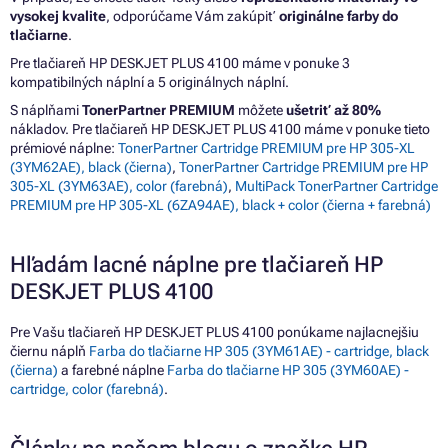
vysokej kvalite
, odporúčame Vám zakúpiť
originálne farby do
tlačiarne
.
Pre tlačiareň HP DESKJET PLUS 4100 máme v ponuke 3
kompatibilných náplní a 5 originálnych náplní.
S náplňami
TonerPartner PREMIUM
môžete
ušetriť až 80%
nákladov. Pre tlačiareň HP DESKJET PLUS 4100 máme v ponuke tieto
prémiové náplne:
TonerPartner Cartridge PREMIUM pre HP 305-XL
(3YM62AE), black (čierna)
,
TonerPartner Cartridge PREMIUM pre HP
305-XL (3YM63AE), color (farebná)
,
MultiPack TonerPartner Cartridge
PREMIUM pre HP 305-XL (6ZA94AE), black + color (čierna + farebná)
Hľadám lacné náplne pre tlačiareň HP
DESKJET PLUS 4100
Pre Vašu tlačiareň HP DESKJET PLUS 4100 ponúkame najlacnejšiu
čiernu náplň
Farba do tlačiarne HP 305 (3YM61AE) - cartridge, black
(čierna)
a farebné náplne
Farba do tlačiarne HP 305 (3YM60AE) -
cartridge, color (farebná)
.