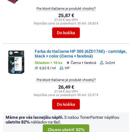
Pre ktoré tlačiarne je produkt vhodný?
25,87 €
21,03 € bez DPH
Najnižšia cena za posledných 30 dní:
24,83 €
Do košíka
Farba do tlačiarne HP 305 (6ZD17AE) - cartridge,
black + color (čierna + farebná)
Skladom > 10 ks
Čierna + farebná
2x2ml
6,62 € / ml
HP
Pre ktoré tlačiarne je produkt vhodný?
26,49 €
21,54 € bez DPH
Najnižšia cena za posledných 30 dní:
25,97 €
Do košíka
Máme pre vás lacnejšiu náplň.
S našou TonerPartner náplňou
ušetríte
82%
nákladov na tlač.
Chcem ušetriť 82%