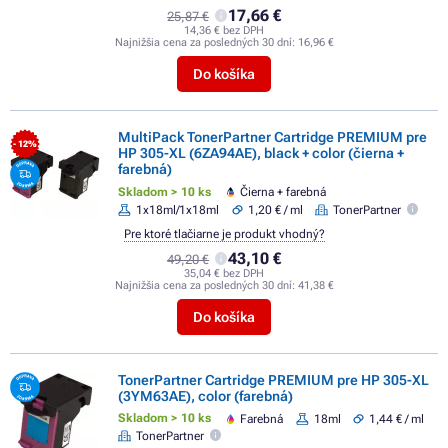
17,66 €
25,87 €
14,36 € bez DPH
Najnižšia cena za posledných 30 dní:
16,96 €
Do košíka
MultiPack TonerPartner Cartridge PREMIUM pre
- 12%
HP 305-XL (6ZA94AE), black + color (čierna +
farebná)
Skladom > 10 ks
Čierna + farebná
1x18ml/1x18ml
1,20 € / ml
TonerPartner
Pre ktoré tlačiarne je produkt vhodný?
43,10 €
49,20 €
35,04 € bez DPH
Najnižšia cena za posledných 30 dní:
41,38 €
Do košíka
TonerPartner Cartridge PREMIUM pre HP 305-XL
(3YM63AE), color (farebná)
Skladom > 10 ks
Farebná
18ml
1,44 € / ml
TonerPartner