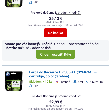
HP
Pre ktoré tlačiarne je produkt vhodný?
25,13 €
20,43 € bez DPH
Najnižšia cena za posledných 30 dní:
24,53 €
Do košíka
Máme pre vás lacnejšiu náplň.
S našou TonerPartner náplňou
ušetríte
84%
nákladov na tlač.
Chcem ušetriť 84%
Farba do tlačiarne HP 305-XL (3YM63AE) -
cartridge, color (farebná)
Skladom > 10 ks
Farebná
5ml
4,60 € / ml
HP
Pre ktoré tlačiarne je produkt vhodný?
22,99 €
18,69 € bez DPH
Najnižšia cena za posledných 30 dní:
19,02 €