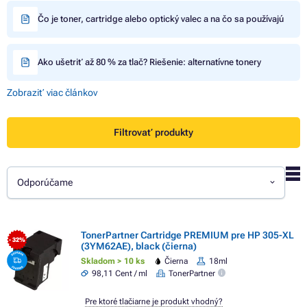
Čo je toner, cartridge alebo optický valec a na čo sa používajú
Ako ušetriť až 80 % za tlač? Riešenie: alternatívne tonery
Zobraziť viac článkov
Filtrovať produkty
Odporúčame
TonerPartner Cartridge PREMIUM pre HP 305-XL
- 32%
(3YM62AE), black (čierna)
Skladom > 10 ks
Čierna
18ml
98,11 Cent / ml
TonerPartner
Pre ktoré tlačiarne je produkt vhodný?