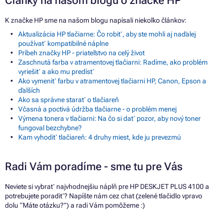
Články na našom blogu o značke HP
K značke HP sme na našom blogu napísali niekoľko článkov:
Aktualizácia HP tlačiarne: Čo robiť, aby ste mohli aj naďalej
používať kompatibilné náplne
Príbeh značky HP - priateľstvo na celý život
Zaschnutá farba v atramentovej tlačiarni: Radíme, ako problém
vyriešiť a ako mu predísť
Ako vymeniť farbu v atramentovej tlačiarni HP, Canon, Epson a
ďalších
Ako sa správne starať o tlačiareň
Včasná a poctivá údržba tlačiarne - o problém menej
Výmena tonera v tlačiarni: Na čo si dať pozor, aby nový toner
fungoval bezchybne?
Kam vyhodiť tlačiareň: 4 druhy miest, kde ju prevezmú
Radi Vám poradíme - sme tu pre Vás
Neviete si vybrať najvhodnejšiu náplň pre HP DESKJET PLUS 4100 a
potrebujete poradiť? Napíšte nám cez chat (zelené tlačidlo vpravo
dolu “Máte otázku?”) a radi Vám pomôžeme :)