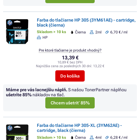
Farba do tlačiarne HP 305 (3YM61AE) - cartridge,
black (čierna)
Skladom > 10 ks
Čierna
2ml
6,70 € / ml
HP
Pre ktoré tlačiarne je produkt vhodný?
13,39 €
10,89 € bez DPH
Najnižšia cena za posledných 30 dní:
13,22 €
Do košíka
Máme pre vás lacnejšiu náplň.
S našou TonerPartner náplňou
ušetríte
85%
nákladov na tlač.
Chcem ušetriť 85%
Farba do tlačiarne HP 305-XL (3YM62AE) -
cartridge, black (čierna)
Skladom > 10 ks
Čierna
4ml
6,28 € / ml