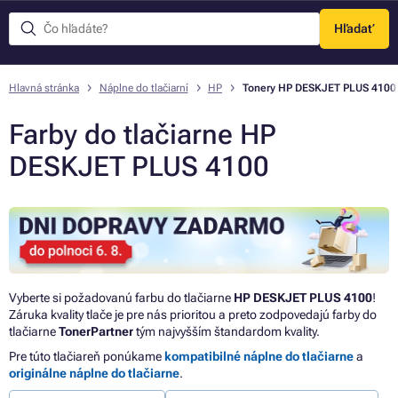
Hľadať
Menu
Hlavná stránka
Náplne do tlačiarní
HP
Tonery HP DESKJET PLUS 4100
Farby do tlačiarne HP
DESKJET PLUS 4100
Vyberte si požadovanú farbu do tlačiarne
HP DESKJET PLUS 4100
!
Záruka kvality tlače je pre nás prioritou a preto zodpovedajú farby do
tlačiarne
TonerPartner
tým najvyšším štandardom kvality.
Pre túto tlačiareň ponúkame
kompatibilné náplne do tlačiarne
a
originálne náplne do tlačiarne
.