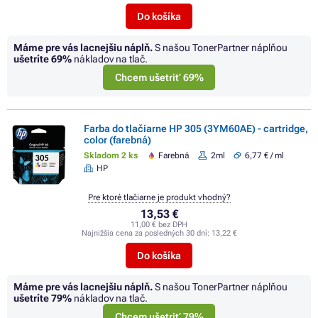
Do košíka
Máme pre vás lacnejšiu náplň.
S našou TonerPartner náplňou
ušetríte
69%
nákladov na tlač.
Chcem ušetriť 69%
Farba do tlačiarne HP 305 (3YM60AE) - cartridge,
color (farebná)
Skladom 2 ks
Farebná
2ml
6,77 € / ml
HP
Pre ktoré tlačiarne je produkt vhodný?
13,53 €
11,00 € bez DPH
Najnižšia cena za posledných 30 dní:
13,22 €
Do košíka
Máme pre vás lacnejšiu náplň.
S našou TonerPartner náplňou
ušetríte
79%
nákladov na tlač.
Chcem ušetriť 79%