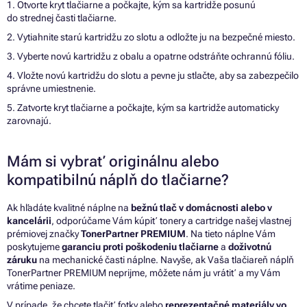
1. Otvorte kryt tlačiarne a počkajte, kým sa kartridže posunú
do strednej časti tlačiarne.
2. Vytiahnite starú kartridžu zo slotu a odložte ju na bezpečné miesto.
3. Vyberte novú kartridžu z obalu a opatrne odstráňte ochrannú fóliu.
4. Vložte novú kartridžu do slotu a pevne ju stlačte, aby sa zabezpečilo
správne umiestnenie.
5. Zatvorte kryt tlačiarne a počkajte, kým sa kartridže automaticky
zarovnajú.
Mám si vybrať originálnu alebo
kompatibilnú náplň do tlačiarne?
Ak hľadáte kvalitné náplne na
bežnú tlač v domácnosti alebo v
kancelárii
, odporúčame Vám kúpiť tonery a cartridge našej vlastnej
prémiovej značky
TonerPartner PREMIUM
. Na tieto náplne Vám
poskytujeme
garanciu proti poškodeniu tlačiarne
a
doživotnú
záruku
na mechanické časti náplne. Navyše, ak Vaša tlačiareň náplň
TonerPartner PREMIUM neprijme, môžete nám ju vrátiť a my Vám
vrátime peniaze.
V prípade, že chcete tlačiť fotky alebo
reprezentačné materiály vo