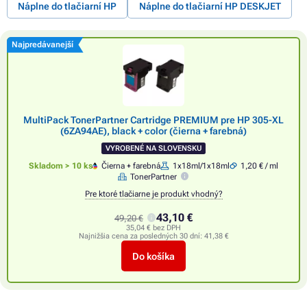
Náplne do tlačiarní HP
Náplne do tlačiarní HP DESKJET
Najpredávanejší
MultiPack TonerPartner Cartridge PREMIUM pre HP 305-XL
(6ZA94AE), black + color (čierna + farebná)
VYROBENÉ NA SLOVENSKU
Skladom > 10 ks
Čierna + farebná
1x18ml/1x18ml
1,20 € / ml
TonerPartner
Pre ktoré tlačiarne je produkt vhodný?
43,10 €
49,20 €
35,04 € bez DPH
Najnižšia cena za posledných 30 dní:
41,38 €
Do košíka