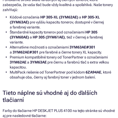
zabezpečia, že vaša tlač bude vždy kvalitná a spoľahlivá. Naše tonery
zahŕňajú:
Kódové označenia
HP 305-XL (3YM62AE)
a
HP 305-XL
(3YM63AE)
pre vyššiu kapacitu tonerov, dostupné v čiernej
a farebnej variante.
Štandardné kapacity tonerov pod označeniami
HP 305
(3YM60AE)
a
HP 305 (3YM61AE)
, tiež v čiernej a farebnej
variante.
Alternatívne možnosti s označeniami
3YM63AE#301
a
3YM62AE#301
pre farebné a čierne tonery XL kapacity.
Premium kompatibilné tonery od TonerPartner s označeniami
3YM62AE
a
3YM63AE
pre čiernu a farebnú tlač s extra veľkou
kapacitou.
MultiPack riešenie od TonerPartner pod kódom
6ZA94AE
, ktoré
obsahuje oba, čierny aj farebný toner v jednom balení.
Tieto náplne sú vhodné aj do ďalších
tlačiarní
Farby do tlačiarne HP DESKJET PLUS 4100 na tejto stránke sú vhodné
aj pre nasledovné tlačiarne: