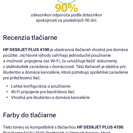
90%
zákazníkov odporúča podľa dotazníkov
spokojnosti za posledných 90 dní.
Recenzia tlačiarne
HP DESKJET PLUS 4100
je všestranná tlačiareň vhodná pre domáce
použitie. Jej hlavné výhody zahŕňajú jednoduché používanie
a možnosť pripojenia cez Wi-Fi, čo umožňuje tlačiť dokumenty
z akéhokoľvek zariadenia v domácnosti. Táto tlačiareň je ideálna pre
študentov a domáce kancelárie, ktoré potrebujú spoľahlivé zariadenie
pre príležitostnú tlač.
Ľahká konfigurácia a používanie
Wi-Fi pripojenie pre bezdrôtovú tlač
Vhodná pre študentov a domáce kancelárie
Farby do tlačiarne
Tieto tonery sú kompatibilné s tlačiarňou
HP DESKJET PLUS 4100
.
Ponúkame širokú škálu farebných aj čiernych tonerov, ktoré