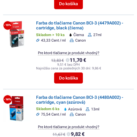
Do košíka
Farba do tlačiarne Canon BCI-3 (4479A002) -
- 15%
cartridge, black (čierna)
Skladom > 10 ks
Čierna
27ml
43,33 Cent / ml
Canon
Pre ktoré tlačiarne je produkt vhodný?
11,70 €
13,83 €
9,51 € bez DPH
Najnižšia cena za posledných 30 dní:
9,86 €
Do košíka
Farba do tlačiarne Canon BCI-3 (4480A002) -
- 16%
cartridge, cyan (azúrová)
Skladom 6 ks
Azúrová
13ml
75,54 Cent / ml
Canon
Pre ktoré tlačiarne je produkt vhodný?
9,82 €
11,67 €