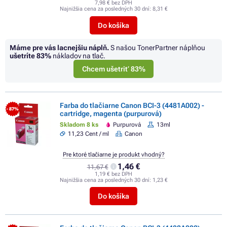
7,98 € bez DPH
Najnižšia cena za posledných 30 dní:
8,31 €
Do košíka
Máme pre vás lacnejšiu náplň.
S našou TonerPartner náplňou
ušetríte
83%
nákladov na tlač.
Chcem ušetriť 83%
Farba do tlačiarne Canon BCI-3 (4481A002) -
- 87%
cartridge, magenta (purpurová)
Skladom 8 ks
Purpurová
13ml
11,23 Cent / ml
Canon
Pre ktoré tlačiarne je produkt vhodný?
1,46 €
11,67 €
1,19 € bez DPH
Najnižšia cena za posledných 30 dní:
1,23 €
Do košíka