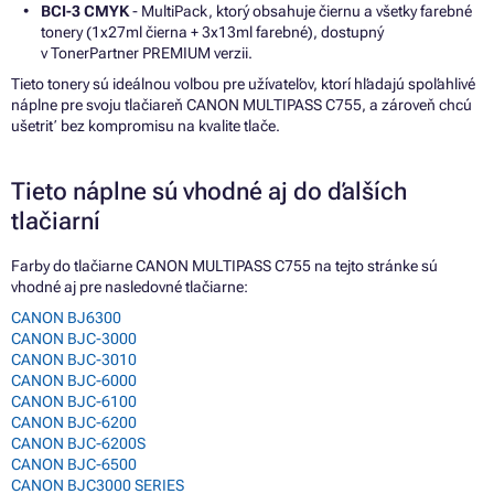
BCI-3 CMYK
- MultiPack, ktorý obsahuje čiernu a všetky farebné
tonery (1x27ml čierna + 3x13ml farebné), dostupný
v TonerPartner PREMIUM verzii.
Tieto tonery sú ideálnou voľbou pre užívateľov, ktorí hľadajú spoľahlivé
náplne pre svoju tlačiareň CANON MULTIPASS C755, a zároveň chcú
ušetriť bez kompromisu na kvalite tlače.
Tieto náplne sú vhodné aj do ďalších
tlačiarní
Farby do tlačiarne CANON MULTIPASS C755 na tejto stránke sú
vhodné aj pre nasledovné tlačiarne:
CANON BJ6300
CANON BJC-3000
CANON BJC-3010
CANON BJC-6000
CANON BJC-6100
CANON BJC-6200
CANON BJC-6200S
CANON BJC-6500
CANON BJC3000 SERIES