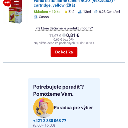
Farba do tlačiarne Canon BCI-3 (4482A002) -
- 93%
cartridge, yellow (žltá)
Skladom > 10 ks
Žltá
13ml
6,23 Cent / ml
Canon
Pre ktoré tlačiarne je produkt vhodný?
0,81 €
11,67 €
0,66 € bez DPH
Najnižšia cena za posledných 30 dní:
0,68 €
Do košíka
Potrebujete poradiť?
Pomôžeme Vám.
Poradca pre výber
+421 2 330 068 77
(8:00 - 16:00)