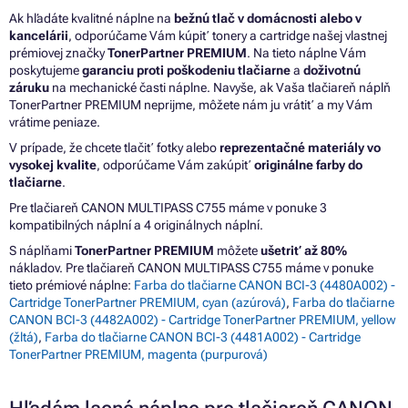
Ak hľadáte kvalitné náplne na
bežnú tlač v domácnosti alebo v
kancelárii
, odporúčame Vám kúpiť tonery a cartridge našej vlastnej
prémiovej značky
TonerPartner PREMIUM
. Na tieto náplne Vám
poskytujeme
garanciu proti poškodeniu tlačiarne
a
doživotnú
záruku
na mechanické časti náplne. Navyše, ak Vaša tlačiareň náplň
TonerPartner PREMIUM neprijme, môžete nám ju vrátiť a my Vám
vrátime peniaze.
V prípade, že chcete tlačiť fotky alebo
reprezentačné materiály vo
vysokej kvalite
, odporúčame Vám zakúpiť
originálne farby do
tlačiarne
.
Pre tlačiareň CANON MULTIPASS C755 máme v ponuke 3
kompatibilných náplní a 4 originálnych náplní.
S náplňami
TonerPartner PREMIUM
môžete
ušetriť až 80%
nákladov. Pre tlačiareň CANON MULTIPASS C755 máme v ponuke
tieto prémiové náplne:
Farba do tlačiarne CANON BCI-3 (4480A002) -
Cartridge TonerPartner PREMIUM, cyan (azúrová)
,
Farba do tlačiarne
CANON BCI-3 (4482A002) - Cartridge TonerPartner PREMIUM, yellow
(žltá)
,
Farba do tlačiarne CANON BCI-3 (4481A002) - Cartridge
TonerPartner PREMIUM, magenta (purpurová)