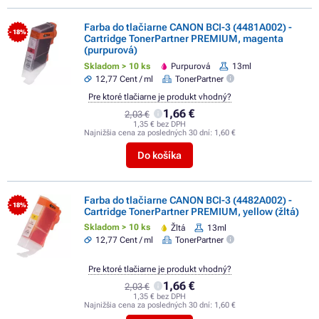
Farba do tlačiarne CANON BCI-3 (4481A002) -
- 18%
Cartridge TonerPartner PREMIUM, magenta
(purpurová)
Skladom > 10 ks
Purpurová
13ml
12,77 Cent / ml
TonerPartner
Pre ktoré tlačiarne je produkt vhodný?
1,66 €
2,03 €
1,35 € bez DPH
Najnižšia cena za posledných 30 dní:
1,60 €
Do košíka
Farba do tlačiarne CANON BCI-3 (4482A002) -
- 18%
Cartridge TonerPartner PREMIUM, yellow (žltá)
Skladom > 10 ks
Žltá
13ml
12,77 Cent / ml
TonerPartner
Pre ktoré tlačiarne je produkt vhodný?
1,66 €
2,03 €
1,35 € bez DPH
Najnižšia cena za posledných 30 dní:
1,60 €