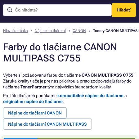
Hľadať
Menu
Hlavná stránka
Náplne do tlačiarní
CANON
Tonery CANON MULTIPASS
Farby do tlačiarne CANON
MULTIPASS C755
Vyberte si požadovanú farbu do tlačiarne
CANON MULTIPASS C755
!
Záruka kvality tlače je pre nás prioritou a preto zodpovedajú farby do
tlačiarne
TonerPartner
tým najvyšším štandardom kvality.
Pre túto tlačiareň ponúkame
kompatibilné náplne do tlačiarne
a
originálne náplne do tlačiarne
.
Náplne do tlačiarní CANON
Náplne do tlačiarní CANON MULTIPASS