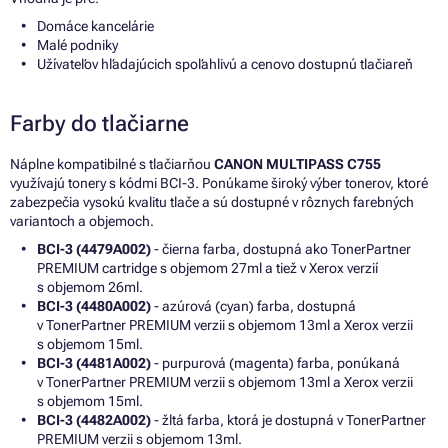
Domáce kancelárie
Malé podniky
Užívateľov hľadajúcich spoľahlivú a cenovo dostupnú tlačiareň
Farby do tlačiarne
Náplne kompatibilné s tlačiarňou
CANON MULTIPASS C755
využívajú tonery s kódmi BCI-3. Ponúkame široký výber tonerov, ktoré
zabezpečia vysokú kvalitu tlače a sú dostupné v rôznych farebných
variantoch a objemoch.
BCI-3 (4479A002)
- čierna farba, dostupná ako TonerPartner
PREMIUM cartridge s objemom 27ml a tiež v Xerox verzií
s objemom 26ml.
BCI-3 (4480A002)
- azúrová (cyan) farba, dostupná
v TonerPartner PREMIUM verzii s objemom 13ml a Xerox verzii
s objemom 15ml.
BCI-3 (4481A002)
- purpurová (magenta) farba, ponúkaná
v TonerPartner PREMIUM verzii s objemom 13ml a Xerox verzii
s objemom 15ml.
BCI-3 (4482A002)
- žltá farba, ktorá je dostupná v TonerPartner
PREMIUM verzii s objemom 13ml.