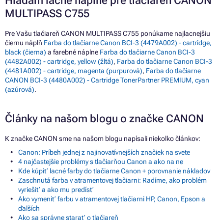
Hľadám lacné náplne pre tlačiareň CANON
MULTIPASS C755
Pre Vašu tlačiareň CANON MULTIPASS C755 ponúkame najlacnejšiu
čiernu náplň
Farba do tlačiarne Canon BCI-3 (4479A002) - cartridge,
black (čierna)
a farebné náplne
Farba do tlačiarne Canon BCI-3
(4482A002) - cartridge, yellow (žltá)
,
Farba do tlačiarne Canon BCI-3
(4481A002) - cartridge, magenta (purpurová)
,
Farba do tlačiarne
CANON BCI-3 (4480A002) - Cartridge TonerPartner PREMIUM, cyan
(azúrová)
.
Články na našom blogu o značke CANON
K značke CANON sme na našom blogu napísali niekoľko článkov:
Canon: Príbeh jednej z najinovatívnejších značiek na svete
4 najčastejšie problémy s tlačiarňou Canon a ako na ne
Kde kúpiť lacné farby do tlačiarne Canon + porovnanie nákladov
Zaschnutá farba v atramentovej tlačiarni: Radíme, ako problém
vyriešiť a ako mu predísť
Ako vymeniť farbu v atramentovej tlačiarni HP, Canon, Epson a
ďalších
Ako sa správne starať o tlačiareň