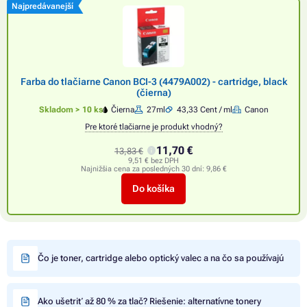
Najpredávanejší
Farba do tlačiarne Canon BCI-3 (4479A002) - cartridge, black
(čierna)
Skladom > 10 ks
Čierna
27ml
43,33 Cent / ml
Canon
Pre ktoré tlačiarne je produkt vhodný?
11,70 €
13,83 €
9,51 € bez DPH
Najnižšia cena za posledných 30 dní:
9,86 €
Do košíka
Čo je toner, cartridge alebo optický valec a na čo sa používajú
Ako ušetriť až 80 % za tlač? Riešenie: alternatívne tonery