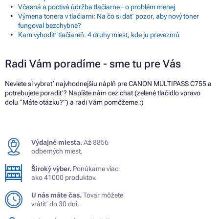
Včasná a poctivá údržba tlačiarne - o problém menej
Výmena tonera v tlačiarni: Na čo si dať pozor, aby nový toner
fungoval bezchybne?
Kam vyhodiť tlačiareň: 4 druhy miest, kde ju prevezmú
Radi Vám poradíme - sme tu pre Vás
Neviete si vybrať najvhodnejšiu náplň pre CANON MULTIPASS C755 a
potrebujete poradiť? Napíšte nám cez chat (zelené tlačidlo vpravo
dolu “Máte otázku?”) a radi Vám pomôžeme :)
Výdajné miesta.
Až 8856
odberných miest.
Široký výber.
Ponúkame viac
ako 41000 produktov.
U nás máte čas.
Tovar môžete
vrátiť do 30 dní.