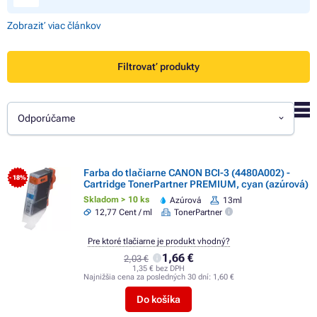
Zobraziť viac článkov
Filtrovať produkty
Odporúčame
Farba do tlačiarne CANON BCI-3 (4480A002) -
- 18%
Cartridge TonerPartner PREMIUM, cyan (azúrová)
Skladom > 10 ks
Azúrová
13ml
12,77 Cent / ml
TonerPartner
Pre ktoré tlačiarne je produkt vhodný?
1,66 €
2,03 €
1,35 € bez DPH
Najnižšia cena za posledných 30 dní:
1,60 €
Do košíka