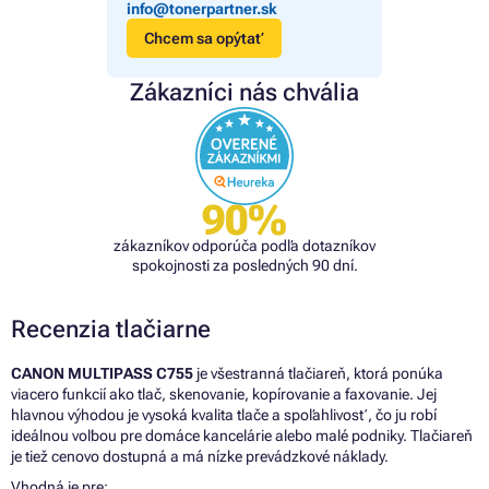
info@tonerpartner.sk
Chcem sa opýtať
Zákazníci nás chvália
90%
zákazníkov odporúča podľa dotazníkov
spokojnosti za posledných 90 dní.
Recenzia tlačiarne
CANON MULTIPASS C755
je všestranná tlačiareň, ktorá ponúka
viacero funkcií ako tlač, skenovanie, kopírovanie a faxovanie. Jej
hlavnou výhodou je vysoká kvalita tlače a spoľahlivosť, čo ju robí
ideálnou voľbou pre domáce kancelárie alebo malé podniky. Tlačiareň
je tiež cenovo dostupná a má nízke prevádzkové náklady.
Vhodná je pre: