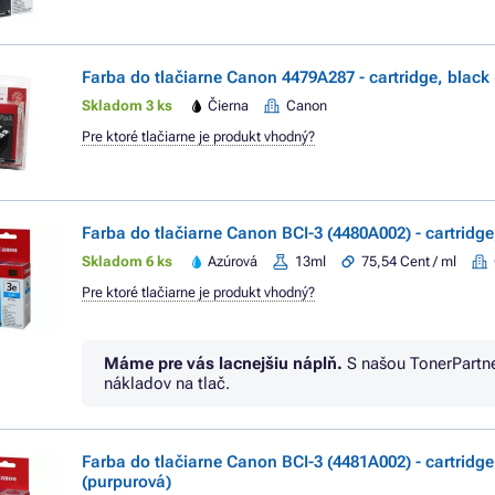
Farba do tlačiarne Canon 4479A287 - cartridge, black 
Skladom 3 ks
Čierna
Canon
Pre ktoré tlačiarne je produkt vhodný?
Farba do tlačiarne Canon BCI-3 (4480A002) - cartridge
Skladom 6 ks
Azúrová
13ml
75,54 Cent / ml
Pre ktoré tlačiarne je produkt vhodný?
Máme pre vás lacnejšiu náplň.
S našou TonerPartn
nákladov na tlač.
Farba do tlačiarne Canon BCI-3 (4481A002) - cartridg
(purpurová)