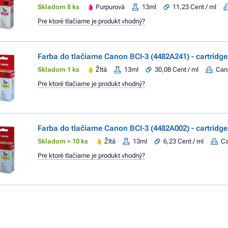
Skladom 8 ks
Purpurová
13ml
11,23 Cent / ml
Pre ktoré tlačiarne je produkt vhodný?
Farba do tlačiarne Canon BCI-3 (4482A241) - cartridge,
Skladom 1 ks
Žltá
13ml
30,08 Cent / ml
Can
Pre ktoré tlačiarne je produkt vhodný?
Farba do tlačiarne Canon BCI-3 (4482A002) - cartridge,
Skladom > 10 ks
Žltá
13ml
6,23 Cent / ml
C
Pre ktoré tlačiarne je produkt vhodný?