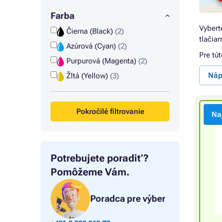
Farba
Vybert
Čierna (Black)
(2)
tlačia
Azúrová (Cyan)
(2)
Pre tú
Purpurová (Magenta)
(2)
Náp
Žltá (Yellow)
(3)
Pokročilé filtrovanie
Na
Potrebujete poradiť?
Pomôžeme Vám.
Poradca pre výber