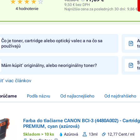
9,50 € bez DPH
4 hodnotenie
Najnižšia cena za posledných 30 dní:
9,86 €
Čo je toner, cartridge alebo optický valec a na čo sa
A
používajú
t
5
Mám kúpiť originálny, alebo neoriginálny toner?
t
iť viac článkov
orúčame
Podľa názvu
Od najlacnejšieho
Od najdrahšieho
Farba do tlačiarne CANON BCI-3 (4480A002) - Cartrid
PREMIUM, cyan (azúrová)
Skladom > 10 ks
Azúrová
13ml
12,77 Cent / ml