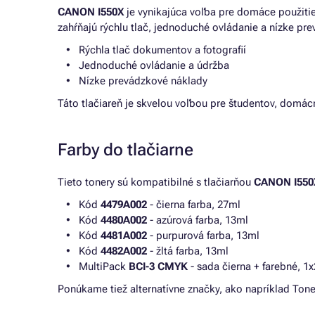
CANON I550X
je vynikajúca voľba pre domáce použitie
zahŕňajú rýchlu tlač, jednoduché ovládanie a nízke pre
Rýchla tlač dokumentov a fotografií
Jednoduché ovládanie a údržba
Nízke prevádzkové náklady
Táto tlačiareň je skvelou voľbou pre študentov, domácn
Farby do tlačiarne
Tieto tonery sú kompatibilné s tlačiarňou
CANON I550
Kód
4479A002
- čierna farba, 27ml
Kód
4480A002
- azúrová farba, 13ml
Kód
4481A002
- purpurová farba, 13ml
Kód
4482A002
- žltá farba, 13ml
MultiPack
BCI-3 CMYK
- sada čierna + farebné, 1
Ponúkame tiež alternatívne značky, ako napríklad Tone