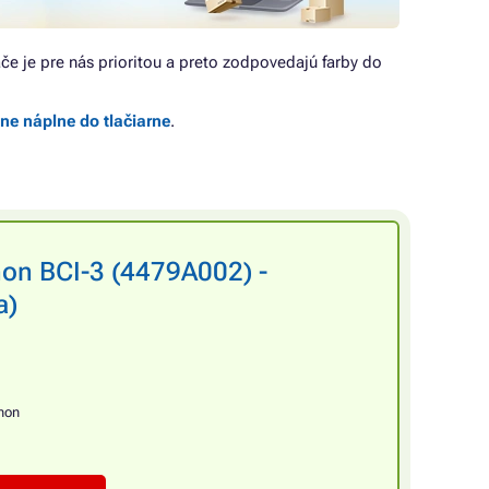
lače je pre nás prioritou a preto zodpovedajú farby do
lne náplne do tlačiarne
.
non BCI-3 (4479A002) -
a)
non