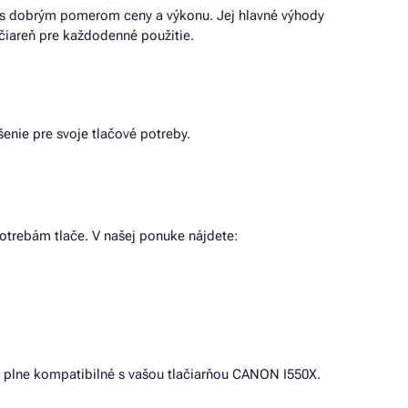
če s dobrým pomerom ceny a výkonu. Jej hlavné výhody
ačiareň pre každodenné použitie.
šenie pre svoje tlačové potreby.
otrebám tlače. V našej ponuke nájdete:
sú plne kompatibilné s vašou tlačiarňou CANON I550X.