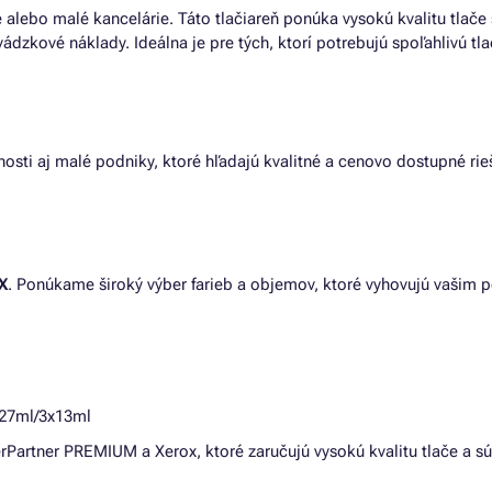
 alebo malé kancelárie. Táto tlačiareň ponúka vysokú kvalitu tla
vádzkové náklady. Ideálna je pre tých, ktorí potrebujú spoľahlivú tl
osti aj malé podniky, ktoré hľadajú kvalitné a cenovo dostupné rie
X
. Ponúkame široký výber farieb a objemov, ktoré vyhovujú vašim p
x27ml/3x13ml
rPartner PREMIUM a Xerox, ktoré zaručujú vysokú kvalitu tlače a 