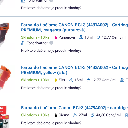
TonerPartner
Pre ktoré tlačiarne je produkt vhodný?
Farba do tlačiarne CANON BCI-3 (4481A002) - Cartrid
PREMIUM, magenta (purpurová)
Skladom > 10 ks
Purpurová
13ml
12,77 Cent / ml
TonerPartner
Pre ktoré tlačiarne je produkt vhodný?
Farba do tlačiarne CANON BCI-3 (4482A002) - Cartrid
PREMIUM, yellow (žltá)
Skladom > 10 ks
Žltá
13ml
12,77 Cent / ml
T
Pre ktoré tlačiarne je produkt vhodný?
Farba do tlačiarne Canon BCI-3 (4479A002) - cartridge,
Skladom > 10 ks
Čierna
27ml
43,30 Cent / ml
Pre ktoré tlačiarne je produkt vhodný?