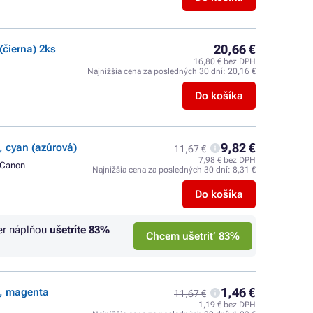
20,66 €
(čierna) 2ks
16,80 € bez DPH
Najnižšia cena za posledných 30 dní:
20,16 €
Do košíka
9,82 €
, cyan (azúrová)
11,67 €
7,98 € bez DPH
Canon
Najnižšia cena za posledných 30 dní:
8,31 €
Do košíka
er náplňou
ušetríte
83%
Chcem ušetriť 83%
1,46 €
e, magenta
11,67 €
1,19 € bez DPH