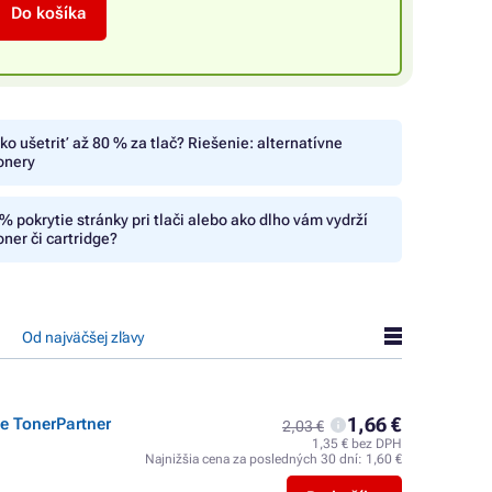
Do košíka
ko ušetriť až 80 % za tlač? Riešenie: alternatívne
onery
% pokrytie stránky pri tlači alebo ako dlho vám vydrží
oner či cartridge?
Od najväčšej zľavy
1,66 €
ge TonerPartner
2,03 €
1,35 € bez DPH
Najnižšia cena za posledných 30 dní:
1,60 €