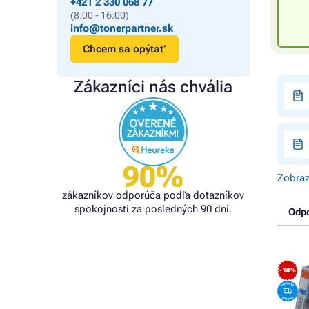
+421 2 330 068 77
(8:00 - 16:00)
info@tonerpartner.sk
Chcem sa opýtať
Zákazníci nás chvália
90%
Zobraz
zákazníkov odporúča podľa dotazníkov
spokojnosti za posledných 90 dní.
Odp
- 18%