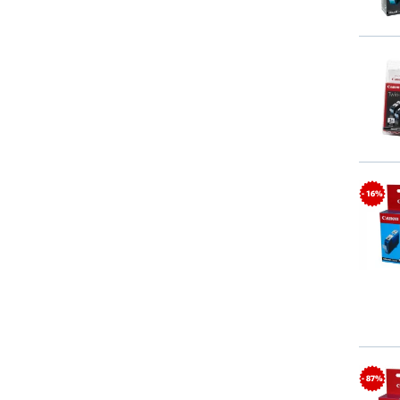
- 16%
- 87%