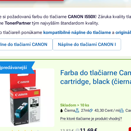
e si požadovanú farbu do tlačiarne
CANON I550X
! Záruka kvality t
rne
TonerPartner
tým najvyšším štandardom kvality.
to tlačiareň ponúkame
kompatibilné náplne do tlačiarne
a
originá
lne do tlačiarní CANON
Náplne do tlačiarní CANON I
jpredávanejší
Farba do tlačiarne Ca
cartridge, black (čiern
Skladom > 10 ks
Čierna
27ml
43,30 Cent / ml
Ca
Pre ktoré tlačiarne je produkt vhodný?
11,69 €
13,83 €