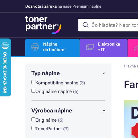
Doživotná záruka
na naše Premium náplne
Náplne
Elektronika
do tlačiarní
+ IT
Hlavná 
Typ náplne
Fa
Kompatibilné náplne
(3)
Originálne náplne
(6)
Výrobca náplne
Originálne
(6)
TonerPartner
(3)