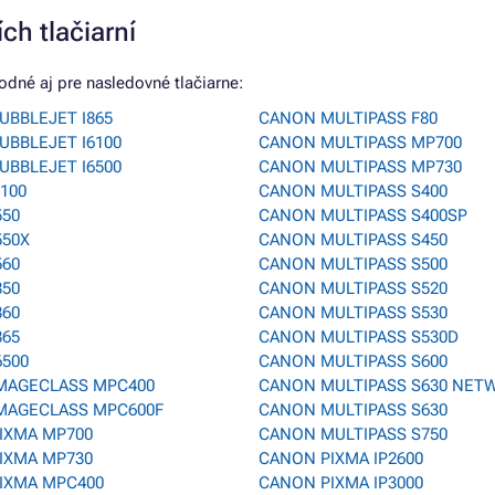
ch tlačiarní
odné aj pre nasledovné tlačiarne:
UBBLEJET I865
CANON MULTIPASS F80
UBBLEJET I6100
CANON MULTIPASS MP700
UBBLEJET I6500
CANON MULTIPASS MP730
100
CANON MULTIPASS S400
550
CANON MULTIPASS S400SP
550X
CANON MULTIPASS S450
560
CANON MULTIPASS S500
850
CANON MULTIPASS S520
860
CANON MULTIPASS S530
865
CANON MULTIPASS S530D
6500
CANON MULTIPASS S600
MAGECLASS MPC400
CANON MULTIPASS S630 NET
MAGECLASS MPC600F
CANON MULTIPASS S630
IXMA MP700
CANON MULTIPASS S750
IXMA MP730
CANON PIXMA IP2600
IXMA MPC400
CANON PIXMA IP3000