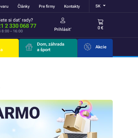
SK
ovaru
Články
Pre firmy
Kontakty
ete si dať rady?
1 2 330 068 77
0 €
Prihlásiť
i 8:00 – 16:00
Dom, záhrada
Akcie
ia
a šport
X