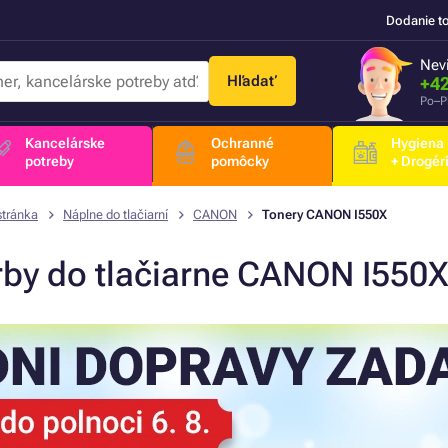
Dodanie t
Nevi
Hľadať
+42
Po–P
Kancelárske
Ochranné
Hygiena
potreby
pomôcky
+ Drogér
stránka
Náplne do tlačiarní
CANON
Tonery CANON I550X
rby do tlačiarne CANON I550