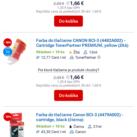
1,66 €
2,03 €
1,35 € bez DPH
Najnižšia cena za posledných 30 dní:
1,60 €
Do košíka
Farba do tlačiarne CANON BCI-3 (4482A002) -
- 18%
Cartridge TonerPartner PREMIUM, yellow (žltá)
Skladom > 10 ks
Žltá
13ml
12,77 Cent / ml
TonerPartner
Pre ktoré tlačiarne je produkt vhodný?
1,66 €
2,03 €
1,35 € bez DPH
Najnižšia cena za posledných 30 dní:
1,60 €
Do košíka
Farba do tlačiarne Canon BCI-3 (4479A002) -
- 15%
cartridge, black (čierna)
Skladom > 10 ks
Čierna
27ml
43,30 Cent / ml
Canon