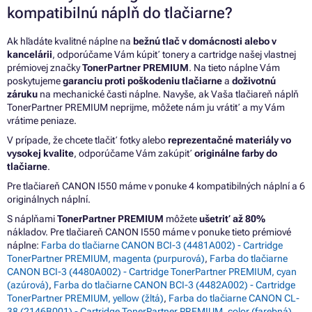
kompatibilnú náplň do tlačiarne?
Ak hľadáte kvalitné náplne na
bežnú tlač v domácnosti alebo v
kancelárii
, odporúčame Vám kúpiť tonery a cartridge našej vlastnej
prémiovej značky
TonerPartner PREMIUM
. Na tieto náplne Vám
poskytujeme
garanciu proti poškodeniu tlačiarne
a
doživotnú
záruku
na mechanické časti náplne. Navyše, ak Vaša tlačiareň náplň
TonerPartner PREMIUM neprijme, môžete nám ju vrátiť a my Vám
vrátime peniaze.
V prípade, že chcete tlačiť fotky alebo
reprezentačné materiály vo
vysokej kvalite
, odporúčame Vám zakúpiť
originálne farby do
tlačiarne
.
Pre tlačiareň CANON I550 máme v ponuke 4 kompatibilných náplní a 6
originálnych náplní.
S náplňami
TonerPartner PREMIUM
môžete
ušetriť až 80%
nákladov. Pre tlačiareň CANON I550 máme v ponuke tieto prémiové
náplne:
Farba do tlačiarne CANON BCI-3 (4481A002) - Cartridge
TonerPartner PREMIUM, magenta (purpurová)
,
Farba do tlačiarne
CANON BCI-3 (4480A002) - Cartridge TonerPartner PREMIUM, cyan
(azúrová)
,
Farba do tlačiarne CANON BCI-3 (4482A002) - Cartridge
TonerPartner PREMIUM, yellow (žltá)
,
Farba do tlačiarne CANON CL-
38 (2146B001) - Cartridge TonerPartner PREMIUM, color (farebná)