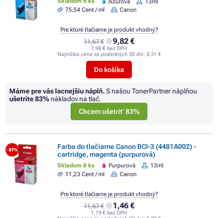
Skladom 6 ks
Azúrová
13ml
75,54 Cent / ml
Canon
Pre ktoré tlačiarne je produkt vhodný?
9,82 €
11,67 €
7,98 € bez DPH
Najnižšia cena za posledných 30 dní:
8,31 €
Do košíka
Máme pre vás lacnejšiu náplň.
S našou TonerPartner náplňou
ušetríte
83%
nákladov na tlač.
Chcem ušetriť 83%
Farba do tlačiarne Canon BCI-3 (4481A002) -
- 87%
cartridge, magenta (purpurová)
Skladom 8 ks
Purpurová
13ml
11,23 Cent / ml
Canon
Pre ktoré tlačiarne je produkt vhodný?
1,46 €
11,67 €
1,19 € bez DPH