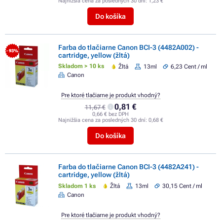
Najnižšia cena za posledných 30 dní:
1,23 €
Do košíka
Farba do tlačiarne Canon BCI-3 (4482A002) -
- 93%
cartridge, yellow (žltá)
Skladom > 10 ks
Žltá
13ml
6,23 Cent / ml
Canon
Pre ktoré tlačiarne je produkt vhodný?
0,81 €
11,67 €
0,66 € bez DPH
Najnižšia cena za posledných 30 dní:
0,68 €
Do košíka
Farba do tlačiarne Canon BCI-3 (4482A241) -
cartridge, yellow (žltá)
Skladom 1 ks
Žltá
13ml
30,15 Cent / ml
Canon
Pre ktoré tlačiarne je produkt vhodný?