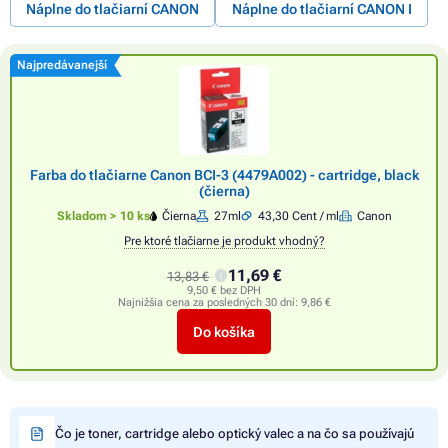
Náplne do tlačiarní CANON
Náplne do tlačiarní CANON I
Najpredávanejší
Farba do tlačiarne Canon BCI-3 (4479A002) - cartridge, black
(čierna)
Skladom > 10 ks
Čierna
27ml
43,30 Cent / ml
Canon
Pre ktoré tlačiarne je produkt vhodný?
11,69 €
13,83 €
9,50 € bez DPH
Najnižšia cena za posledných 30 dní:
9,86 €
Do košíka
Čo je toner, cartridge alebo optický valec a na čo sa používajú