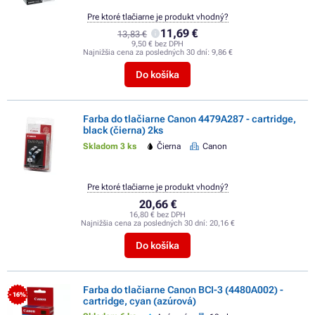
Pre ktoré tlačiarne je produkt vhodný?
11,69 €
13,83 €
9,50 € bez DPH
Najnižšia cena za posledných 30 dní:
9,86 €
Do košíka
Farba do tlačiarne Canon 4479A287 - cartridge,
black (čierna) 2ks
Skladom 3 ks
Čierna
Canon
Pre ktoré tlačiarne je produkt vhodný?
20,66 €
16,80 € bez DPH
Najnižšia cena za posledných 30 dní:
20,16 €
Do košíka
Farba do tlačiarne Canon BCI-3 (4480A002) -
- 16%
cartridge, cyan (azúrová)