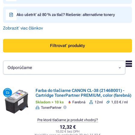
Ako ušetriť až 80 % za tlač? Riešenie: alternatívne tonery
Zobraziť viac článkov
Filtrovať produkty
Odporúčame
Farba do tlačiarne CANON CL-38 (2146B001) -
Cartridge TonerPartner PREMIUM, color (farebná)
Skladom > 10 ks
Farebná
12ml
1,03 € / ml
TonerPartner
Pre ktoré tlačiarne je produkt vhodný?
12,32 €
10,02 € bez DPH