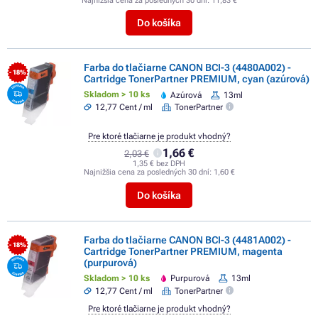
Najnižšia cena za posledných 30 dní:
11,83 €
Do košíka
Farba do tlačiarne CANON BCI-3 (4480A002) -
- 18%
Cartridge TonerPartner PREMIUM, cyan (azúrová)
Skladom > 10 ks
Azúrová
13ml
12,77 Cent / ml
TonerPartner
Pre ktoré tlačiarne je produkt vhodný?
1,66 €
2,03 €
1,35 € bez DPH
Najnižšia cena za posledných 30 dní:
1,60 €
Do košíka
Farba do tlačiarne CANON BCI-3 (4481A002) -
- 18%
Cartridge TonerPartner PREMIUM, magenta
(purpurová)
Skladom > 10 ks
Purpurová
13ml
12,77 Cent / ml
TonerPartner
Pre ktoré tlačiarne je produkt vhodný?