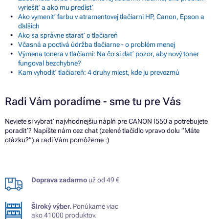
vyriešiť a ako mu predísť
Ako vymeniť farbu v atramentovej tlačiarni HP, Canon, Epson a
ďalších
Ako sa správne starať o tlačiareň
Včasná a poctivá údržba tlačiarne - o problém menej
Výmena tonera v tlačiarni: Na čo si dať pozor, aby nový toner
fungoval bezchybne?
Kam vyhodiť tlačiareň: 4 druhy miest, kde ju prevezmú
Radi Vám poradíme - sme tu pre Vás
Neviete si vybrať najvhodnejšiu náplň pre CANON I550 a potrebujete
poradiť? Napíšte nám cez chat (zelené tlačidlo vpravo dolu “Máte
otázku?”) a radi Vám pomôžeme :)
Doprava zadarmo
už od 49 €
Široký výber.
Ponúkame viac
ako 41000 produktov.