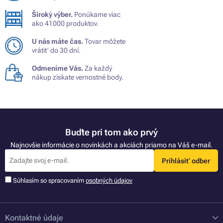
Široký výber.
Ponúkame viac
ako 41000 produktov.
U nás máte čas.
Tovar môžete
vrátiť do 30 dní.
Odmeníme Vás.
Za každý
nákup získate vernostné body.
Buďte pri tom ako prvý
Najnovšie informácie o novinkách a akciách priamo na Váš e-mail.
Prihlásiť odber
Súhlasím so spracovaním
osobných údajov
Kontaktné údaje