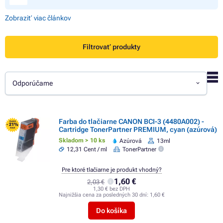
Zobraziť viac článkov
Filtrovať produkty
Odporúčame
Farba do tlačiarne CANON BCI-3 (4480A002) -
FLASH
- 21%
Cartridge TonerPartner PREMIUM, cyan (azúrová)
SALE
Skladom > 10 ks
Azúrová
13ml
12,31 Cent / ml
TonerPartner
Pre ktoré tlačiarne je produkt vhodný?
1,60 €
2,03 €
1,30 € bez DPH
Najnižšia cena za posledných 30 dní:
1,60 €
Do košíka