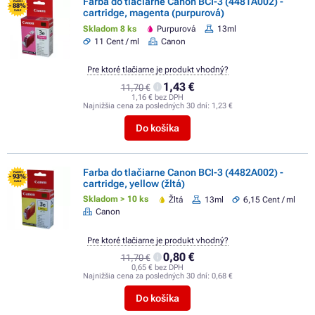
Farba do tlačiarne Canon BCI-3 (4481A002) -
FLASH
- 88%
cartridge, magenta (purpurová)
SALE
Skladom 8 ks
Purpurová
13ml
11 Cent / ml
Canon
Pre ktoré tlačiarne je produkt vhodný?
1,43 €
11,70 €
1,16 € bez DPH
Najnižšia cena za posledných 30 dní:
1,23 €
Do košíka
Farba do tlačiarne Canon BCI-3 (4482A002) -
FLASH
- 93%
cartridge, yellow (žltá)
SALE
Skladom > 10 ks
Žltá
13ml
6,15 Cent / ml
Canon
Pre ktoré tlačiarne je produkt vhodný?
0,80 €
11,70 €
0,65 € bez DPH
Najnižšia cena za posledných 30 dní:
0,68 €
Do košíka