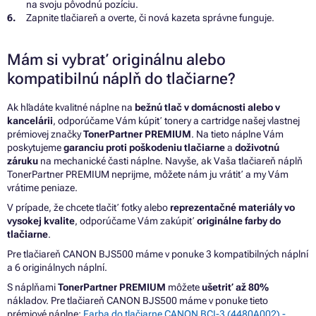
na svoju pôvodnú pozíciu.
Zapnite tlačiareň a overte, či nová kazeta správne funguje.
Mám si vybrať originálnu alebo
kompatibilnú náplň do tlačiarne?
Ak hľadáte kvalitné náplne na
bežnú tlač v domácnosti alebo v
kancelárii
, odporúčame Vám kúpiť tonery a cartridge našej vlastnej
prémiovej značky
TonerPartner PREMIUM
. Na tieto náplne Vám
poskytujeme
garanciu proti poškodeniu tlačiarne
a
doživotnú
záruku
na mechanické časti náplne. Navyše, ak Vaša tlačiareň náplň
TonerPartner PREMIUM neprijme, môžete nám ju vrátiť a my Vám
vrátime peniaze.
V prípade, že chcete tlačiť fotky alebo
reprezentačné materiály vo
vysokej kvalite
, odporúčame Vám zakúpiť
originálne farby do
tlačiarne
.
Pre tlačiareň CANON BJS500 máme v ponuke 3 kompatibilných náplní
a 6 originálnych náplní.
S náplňami
TonerPartner PREMIUM
môžete
ušetriť až 80%
nákladov. Pre tlačiareň CANON BJS500 máme v ponuke tieto
prémiové náplne:
Farba do tlačiarne CANON BCI-3 (4480A002) -