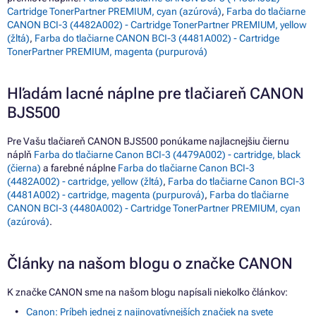
Cartridge TonerPartner PREMIUM, cyan (azúrová)
,
Farba do tlačiarne
CANON BCI-3 (4482A002) - Cartridge TonerPartner PREMIUM, yellow
(žltá)
,
Farba do tlačiarne CANON BCI-3 (4481A002) - Cartridge
TonerPartner PREMIUM, magenta (purpurová)
Hľadám lacné náplne pre tlačiareň CANON
BJS500
Pre Vašu tlačiareň CANON BJS500 ponúkame najlacnejšiu čiernu
náplň
Farba do tlačiarne Canon BCI-3 (4479A002) - cartridge, black
(čierna)
a farebné náplne
Farba do tlačiarne Canon BCI-3
(4482A002) - cartridge, yellow (žltá)
,
Farba do tlačiarne Canon BCI-3
(4481A002) - cartridge, magenta (purpurová)
,
Farba do tlačiarne
CANON BCI-3 (4480A002) - Cartridge TonerPartner PREMIUM, cyan
(azúrová)
.
Články na našom blogu o značke CANON
K značke CANON sme na našom blogu napísali niekoľko článkov:
Canon: Príbeh jednej z najinovatívnejších značiek na svete