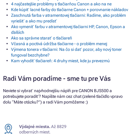
4 najčastejšie problémy s tlačiarňou Canon a ako na ne
Kde kúpiť lacné farby do tlačiarne Canon + porovnanie nákladov
Zaschnutá farba v atramentovej tlačiarni: Radíme, ako problém
vyriešiť a ako mu predísť
Ako vymeniť farbu v atramentovej tlačiarni HP, Canon, Epson a
ďalších
Ako sa správne starať o tlačiareň
Včasná a poctivá údržba tlačiarne - o problém menej
Výmena tonera v tlačiarni: Na čo si dať pozor, aby nový toner
fungoval bezchybne?
Kam vyhodiť tlačiareň: 4 druhy miest, kde ju prevezmú
Radi Vám poradíme - sme tu pre Vás
Neviete si vybrať najvhodnejšiu náplň pre CANON BJS500 a
potrebujete poradiť? Napíšte nám cez chat (zelené tlačidlo vpravo
dolu “Máte otázku?”) a radi Vám pomôžeme :)
Výdajné miesta.
Až 8829
odberných miest.