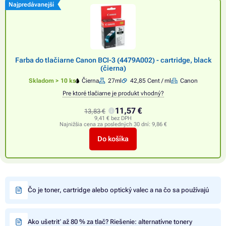
Najpredávanejší
Farba do tlačiarne Canon BCI-3 (4479A002) - cartridge, black
(čierna)
Skladom > 10 ks
Čierna
27ml
42,85 Cent / ml
Canon
Pre ktoré tlačiarne je produkt vhodný?
11,57 €
13,83 €
9,41 € bez DPH
Najnižšia cena za posledných 30 dní:
9,86 €
Do košíka
Čo je toner, cartridge alebo optický valec a na čo sa používajú
Ako ušetriť až 80 % za tlač? Riešenie: alternatívne tonery