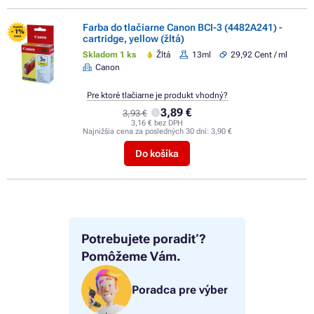
Farba do tlačiarne Canon BCI-3 (4482A241) -
FLASH
- 1%
cartridge, yellow (žltá)
SALE
Skladom 1 ks
Žltá
13ml
29,92 Cent / ml
Canon
Pre ktoré tlačiarne je produkt vhodný?
3,89 €
3,93 €
3,16 € bez DPH
Najnižšia cena za posledných 30 dní:
3,90 €
Do košíka
Potrebujete poradiť?
Pomôžeme Vám.
Poradca pre výber