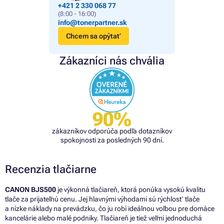
+421 2 330 068 77
(8:00 - 16:00)
info@tonerpartner.sk
Chcem sa opýtať
Zákazníci nás chvália
90%
zákazníkov odporúča podľa dotazníkov
spokojnosti za posledných 90 dní.
Recenzia tlačiarne
CANON BJS500
je výkonná tlačiareň, ktorá ponúka vysokú kvalitu
tlače za prijateľnú cenu. Jej hlavnými výhodami sú rýchlosť tlače
a nízke náklady na prevádzku, čo ju robí ideálnou voľbou pre domáce
kancelárie alebo malé podniky. Tlačiareň je tiež veľmi jednoduchá