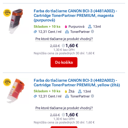
Farba do tlačiarne CANON BCI-3 (4481A002) -
FLASH
- 21%
Cartridge TonerPartner PREMIUM, magenta
SALE
(purpurová)
Skladom > 10 ks
Purpurová
13ml
12,31 Cent / ml
TonerPartner
Pre ktoré tlačiarne je produkt vhodný?
1,60 €
2,03 €
1,30 € bez DPH
Najnižšia cena za posledných 30 dní:
1,60 €
Do košíka
Farba do tlačiarne CANON BCI-3 (4482A002) -
FLASH
- 21%
Cartridge TonerPartner PREMIUM, yellow (žltá)
SALE
Skladom > 10 ks
Žltá
13ml
12,31 Cent / ml
TonerPartner
Pre ktoré tlačiarne je produkt vhodný?
1,60 €
2,03 €
1,30 € bez DPH
Najnižšia cena za posledných 30 dní:
1,60 €