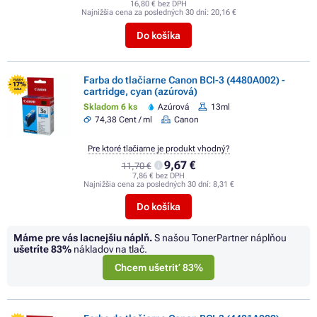
16,80 € bez DPH
Najnižšia cena za posledných 30 dní:
20,16 €
Do košíka
Farba do tlačiarne Canon BCI-3 (4480A002) -
FLASH
- 17%
cartridge, cyan (azúrová)
SALE
Skladom 6 ks
Azúrová
13ml
74,38 Cent / ml
Canon
Pre ktoré tlačiarne je produkt vhodný?
9,67 €
11,70 €
7,86 € bez DPH
Najnižšia cena za posledných 30 dní:
8,31 €
Do košíka
Máme pre vás lacnejšiu náplň.
S našou TonerPartner náplňou
ušetríte
83%
nákladov na tlač.
Chcem ušetriť 83%