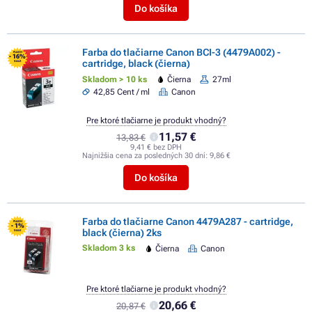
Do košíka
Farba do tlačiarne Canon BCI-3 (4479A002) -
FLASH
- 16%
cartridge, black (čierna)
SALE
Skladom > 10 ks
Čierna
27ml
42,85 Cent / ml
Canon
Pre ktoré tlačiarne je produkt vhodný?
11,57 €
13,83 €
9,41 € bez DPH
Najnižšia cena za posledných 30 dní:
9,86 €
Do košíka
Farba do tlačiarne Canon 4479A287 - cartridge,
FLASH
- 1%
black (čierna) 2ks
SALE
Skladom 3 ks
Čierna
Canon
Pre ktoré tlačiarne je produkt vhodný?
20,66 €
20,87 €