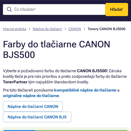
Hľadať
Menu
Hlavná stránka
Náplne do tlačiarní
CANON
Tonery CANON BJS500
Farby do tlačiarne CANON
BJS500
Vyberte si požadovanú farbu do tlačiarne
CANON BJS500
! Záruka
kvality tlače je pre nás prioritou a preto zodpovedajú farby do tlačiarne
TonerPartner
tým najvyšším štandardom kvality.
Pre túto tlačiareň ponúkame
kompatibilné náplne do tlačiarne
a
originálne náplne do tlačiarne
.
Náplne do tlačiarní CANON
Náplne do tlačiarní CANON BJS