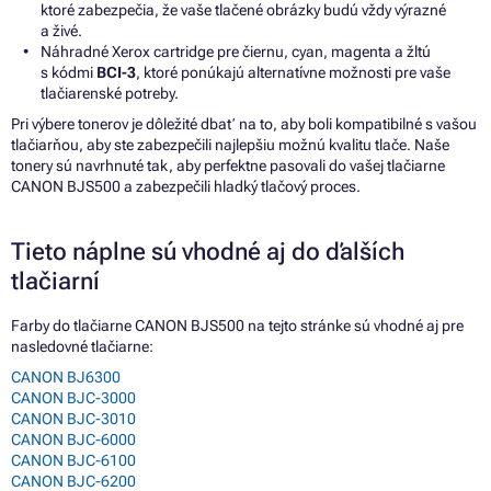
ktoré zabezpečia, že vaše tlačené obrázky budú vždy výrazné
a živé.
Náhradné Xerox cartridge pre čiernu, cyan, magenta a žltú
s kódmi
BCI-3
, ktoré ponúkajú alternatívne možnosti pre vaše
tlačiarenské potreby.
Pri výbere tonerov je dôležité dbať na to, aby boli kompatibilné s vašou
tlačiarňou, aby ste zabezpečili najlepšiu možnú kvalitu tlače. Naše
tonery sú navrhnuté tak, aby perfektne pasovali do vašej tlačiarne
CANON BJS500 a zabezpečili hladký tlačový proces.
Tieto náplne sú vhodné aj do ďalších
tlačiarní
Farby do tlačiarne CANON BJS500 na tejto stránke sú vhodné aj pre
nasledovné tlačiarne:
CANON BJ6300
CANON BJC-3000
CANON BJC-3010
CANON BJC-6000
CANON BJC-6100
CANON BJC-6200