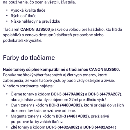
na používanie, čo ocenia všetci užívatelia.
Vysoká kvalita tlače
Rýchlosť tlače
Nízke náklady na prevádzku
Tlačiareň
CANON BJS500
je skvelou voľbou pre každého, kto hľadá
spoľahlivú a cenovo dostupnú tlačiareň pre osobné alebo
podnikateľské využitie.
Farby do tlačiarne
Naše tonery sú plne kompatibilné s tlačiarňou CANON BJS500.
Ponúkame široký výber farebných aj čiernych tonerov, ktoré
zabezpečia, že vaše tlačové výstupy budú vždy ostrejšie a živšie.
V našom sortimente nájdete:
Čierne tonery s kódom
BCI-3 (4479A002)
a
BCI-3 (4479A287)
,
ako aj ďalšie varianty s objemom 27ml pre dlhšiu výdrž.
Cyan tonery s kódom
BCI-3 (4480A002)
, ktoré pridajú do vašich
dokumentov krásne azúrové odtiene.
Magenta tonery s kódom
BCI-3 (4481A002)
, pre žiarivé
purpurové farby vašich tlačov.
Žlté tonery s kódom
BCI-3 (4482A002)
a
BCI-3 (4482A241)
,