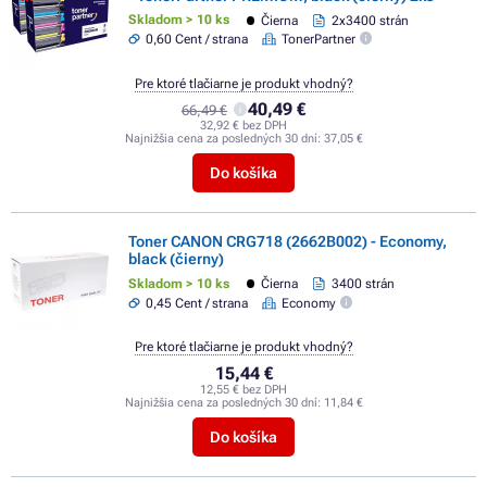
Skladom > 10 ks
Čierna
2x3400 strán
0,60 Cent / strana
TonerPartner
Pre ktoré tlačiarne je produkt vhodný?
40,49 €
66,49 €
32,92 € bez DPH
Najnižšia cena za posledných 30 dní:
37,05 €
Do košíka
Toner CANON CRG718 (2662B002) - Economy,
black (čierny)
Skladom > 10 ks
Čierna
3400 strán
0,45 Cent / strana
Economy
Pre ktoré tlačiarne je produkt vhodný?
15,44 €
12,55 € bez DPH
Najnižšia cena za posledných 30 dní:
11,84 €
Do košíka