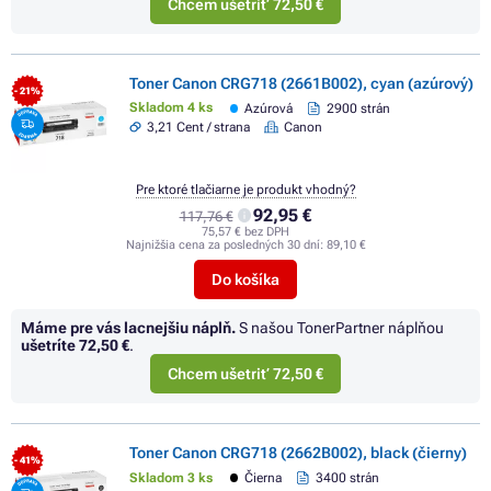
Chcem ušetriť 72,50 €
Toner Canon CRG718 (2661B002), cyan (azúrový)
- 21%
Skladom 4 ks
Azúrová
2900 strán
3,21 Cent / strana
Canon
Pre ktoré tlačiarne je produkt vhodný?
92,95 €
117,76 €
75,57 € bez DPH
Najnižšia cena za posledných 30 dní:
89,10 €
Do košíka
Máme pre vás lacnejšiu náplň.
S našou TonerPartner náplňou
ušetríte
72,50 €
.
Chcem ušetriť 72,50 €
Toner Canon CRG718 (2662B002), black (čierny)
- 41%
Skladom 3 ks
Čierna
3400 strán