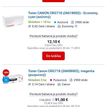
Toner CANON CRG718 (2661B002) - Economy,
cyan (azúrový)
Skladom > 10 ks
Azúrová
2900 strán
0,42 Cent / strana
Economy
Pre ktoré tlačiarne je produkt vhodný?
12,10 €
9,84 € bez DPH
Najnižšia cena za posledných 30 dní:
11,89 €
Do košíka
Toner Canon CRG718 (2660B002), magenta
- 23%
(purpurový)
Skladom 3 ks
Purpurová
2900 strán
3,14 Cent / strana
Canon
Pre ktoré tlačiarne je produkt vhodný?
91,00 €
118,09 €
73,98 € bez DPH
Najnižšia cena za posledných 30 dní:
89,10 €