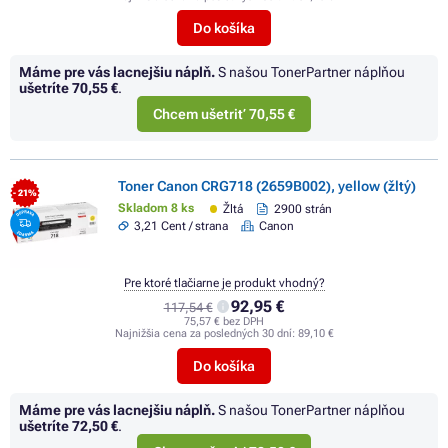
Do košíka
Máme pre vás lacnejšiu náplň.
S našou TonerPartner náplňou
ušetríte
70,55 €
.
Chcem ušetriť 70,55 €
Toner Canon CRG718 (2659B002), yellow (žltý)
- 21%
Skladom 8 ks
Žltá
2900 strán
3,21 Cent / strana
Canon
Pre ktoré tlačiarne je produkt vhodný?
92,95 €
117,54 €
75,57 € bez DPH
Najnižšia cena za posledných 30 dní:
89,10 €
Do košíka
Máme pre vás lacnejšiu náplň.
S našou TonerPartner náplňou
ušetríte
72,50 €
.