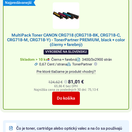
Najpredávanejší
MultiPack Toner CANON CRG718 (CRG718-BK, CRG718-C,
CRG718-M, CRG718-Y) - TonerPartner PREMIUM, black + color
(čierny + farebný)
VYROBENÉ NA SLOVENSKU
Skladom > 10 ks
Čierna + farebná
3400/3x2900 strán
0,67 Cent / strana
TonerPartner
Pre ktoré tlačiarne je produkt vhodný?
81,01 €
124,62 €
65,86 € bez DPH
Najnižšia cena za posledných 30 dní:
75,13 €
Do košíka
Čo je toner, cartridge alebo optický valec a na čo sa používajú