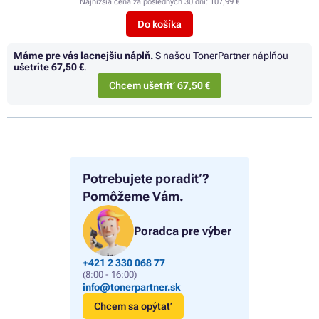
Najnižšia cena za posledných 30 dní:
107,99 €
Do košíka
Máme pre vás lacnejšiu náplň.
S našou TonerPartner náplňou
ušetríte
67,50 €
.
Chcem ušetriť 67,50 €
Potrebujete poradiť?
Pomôžeme Vám.
Poradca pre výber
+421 2 330 068 77
(8:00 - 16:00)
info@tonerpartner.sk
Chcem sa opýtať