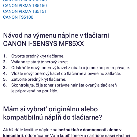
CANON PIXMA TS5150
CANON PIXMA TS5151
CANON TS5100
Návod na výmenu náplne v tlačiarni
CANON I-SENSYS MF85XX
Otvorte predný kryt tlačiarne.
Vytiahnite starý tonerový kazet.
Odstráňte nový tonerový kazet z obalu a jemne ho pretrepávajte.
Vložte nový tonerový kazet do tlačiarne a pevne ho zatlačte.
Zatvorte predný kryt tlačiarne.
Skontrolujte, či je toner správne nainštalovaný a tlačiareň
je pripravená na použitie.
Mám si vybrať originálnu alebo
kompatibilnú náplň do tlačiarne?
Ak hľadáte kvalitné náplne na
bežnú tlač v domácnosti alebo v
kancelárii
, odporúčame Vám kúpiť tonery a cartridge našej vlastnej