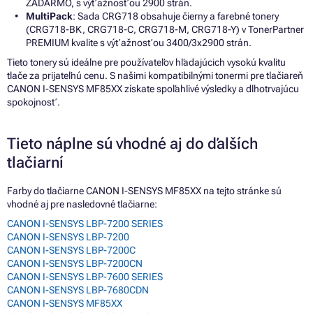
ZADARMO, s výťažnosťou 2900 strán.
MultiPack
: Sada CRG718 obsahuje čierny a farebné tonery
(CRG718-BK, CRG718-C, CRG718-M, CRG718-Y) v TonerPartner
PREMIUM kvalite s výťažnosťou 3400/3x2900 strán.
Tieto tonery sú ideálne pre používateľov hľadajúcich vysokú kvalitu
tlače za prijateľnú cenu. S našimi kompatibilnými tonermi pre tlačiareň
CANON I-SENSYS MF85XX získate spoľahlivé výsledky a dlhotrvajúcu
spokojnosť.
Tieto náplne sú vhodné aj do ďalších
tlačiarní
Farby do tlačiarne CANON I-SENSYS MF85XX na tejto stránke sú
vhodné aj pre nasledovné tlačiarne:
CANON I-SENSYS LBP-7200 SERIES
CANON I-SENSYS LBP-7200
CANON I-SENSYS LBP-7200C
CANON I-SENSYS LBP-7200CN
CANON I-SENSYS LBP-7600 SERIES
CANON I-SENSYS LBP-7680CDN
CANON I-SENSYS MF85XX