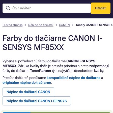
Hľadať
Menu
Hlavná stránka
Náplne do tlačiarní
CANON
Tonery CANON I-SENSYS 
Farby do tlačiarne CANON I-
SENSYS MF85XX
Vyberte si požadovanú farbu do tlačiarne
CANON I-SENSYS
MF85XX
! Záruka kvality tlače je pre nás prioritou a preto zodpovedajú
farby do tlačiarne
TonerPartner
tým najvyšším štandardom kvality.
Pre túto tlačiareň ponúkame
kompatibilné náplne do tlačiarne
a
originálne náplne do tlačiarne
.
Náplne do tlačiarní CANON
Náplne do tlačiarní CANON I-SENSYS