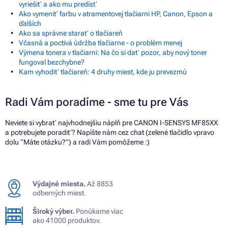
vyriešiť a ako mu predísť
Ako vymeniť farbu v atramentovej tlačiarni HP, Canon, Epson a
ďalších
Ako sa správne starať o tlačiareň
Včasná a poctivá údržba tlačiarne - o problém menej
Výmena tonera v tlačiarni: Na čo si dať pozor, aby nový toner
fungoval bezchybne?
Kam vyhodiť tlačiareň: 4 druhy miest, kde ju prevezmú
Radi Vám poradíme - sme tu pre Vás
Neviete si vybrať najvhodnejšiu náplň pre CANON I-SENSYS MF85XX
a potrebujete poradiť? Napíšte nám cez chat (zelené tlačidlo vpravo
dolu “Máte otázku?”) a radi Vám pomôžeme :)
Výdajné miesta.
Až 8853
odberných miest.
Široký výber.
Ponúkame viac
ako 41000 produktov.