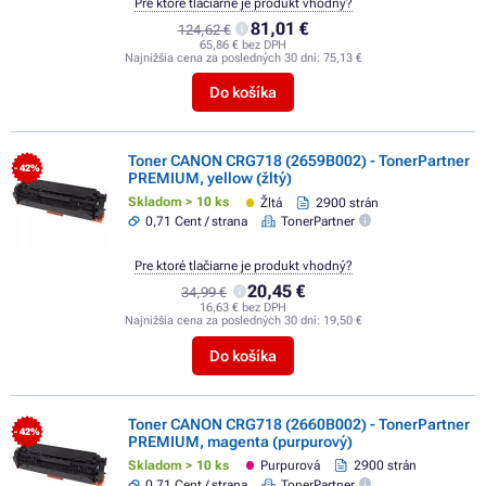
Pre ktoré tlačiarne je produkt vhodný?
81,01 €
124,62 €
65,86 € bez DPH
Najnižšia cena za posledných 30 dní:
75,13 €
Do košíka
Toner CANON CRG718 (2659B002) - TonerPartner
- 42%
PREMIUM, yellow (žltý)
Skladom > 10 ks
Žltá
2900 strán
0,71 Cent / strana
TonerPartner
Pre ktoré tlačiarne je produkt vhodný?
20,45 €
34,99 €
16,63 € bez DPH
Najnižšia cena za posledných 30 dní:
19,50 €
Do košíka
Toner CANON CRG718 (2660B002) - TonerPartner
- 42%
PREMIUM, magenta (purpurový)
Skladom > 10 ks
Purpurová
2900 strán
0,71 Cent / strana
TonerPartner