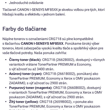
Jednoduché ovládanie
Tlačiareň CANON I-SENSYS MF85XX je skvelou voľbou pre tých, ktorí
hľadajú kvalitu a efektivitu v jednom balení.
Farby do tlačiarne
Náplne tonerov s označeniami CRG718 sú plne kompatibilné
s tlačiarňou
CANON I-SENSYS MF85XX
. Ponúkame široký výber
tonerov, ktoré zabezpečia vysokú kvalitu tlače a spoľahlivý výkon pre
vaše tlačové potreby. Naša ponuka zahŕňa:
Čierny toner (black)
: CRG718 (2662B002), dostupný v rôznych
variantoch vrátane TonerPartner PREMIUM a Economy,
s výťažnosťou až 3400 strán.
Azúrový toner (cyan)
: CRG718 (2661B002), ponúkaný ako
TonerPartner PREMIUM, Economy a Xerox s OMV poukazom
ZADARMO, s výťažnosťou 2900 strán.
Purpurový toner (magenta)
: CRG718 (2660B002), dostupný
v variantoch TonerPartner PREMIUM, Economy a Xerox s OMV
poukazom ZADARMO, s výťažnosťou 2900 strán.
Žltý toner (yellow)
: CRG718 (2659B002), v ponuke ako
TonerPartner PREMIUM, Economy a Xerox s OMV poukazom