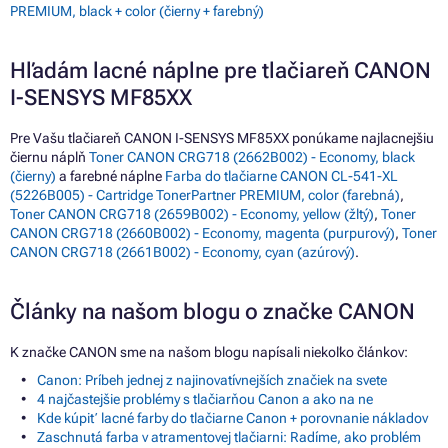
PREMIUM, black + color (čierny + farebný)
Hľadám lacné náplne pre tlačiareň CANON
I-SENSYS MF85XX
Pre Vašu tlačiareň CANON I-SENSYS MF85XX ponúkame najlacnejšiu
čiernu náplň
Toner CANON CRG718 (2662B002) - Economy, black
(čierny)
a farebné náplne
Farba do tlačiarne CANON CL-541-XL
(5226B005) - Cartridge TonerPartner PREMIUM, color (farebná)
,
Toner CANON CRG718 (2659B002) - Economy, yellow (žltý)
,
Toner
CANON CRG718 (2660B002) - Economy, magenta (purpurový)
,
Toner
CANON CRG718 (2661B002) - Economy, cyan (azúrový)
.
Články na našom blogu o značke CANON
K značke CANON sme na našom blogu napísali niekoľko článkov:
Canon: Príbeh jednej z najinovatívnejších značiek na svete
4 najčastejšie problémy s tlačiarňou Canon a ako na ne
Kde kúpiť lacné farby do tlačiarne Canon + porovnanie nákladov
Zaschnutá farba v atramentovej tlačiarni: Radíme, ako problém