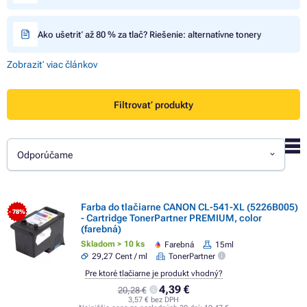
Ako ušetriť až 80 % za tlač? Riešenie: alternatívne tonery
Zobraziť viac článkov
Filtrovať produkty
Odporúčame
Farba do tlačiarne CANON CL-541-XL (5226B005)
- 78%
- Cartridge TonerPartner PREMIUM, color
(farebná)
Skladom > 10 ks
Farebná
15ml
29,27 Cent / ml
TonerPartner
Pre ktoré tlačiarne je produkt vhodný?
4,39 €
20,28 €
3,57 € bez DPH