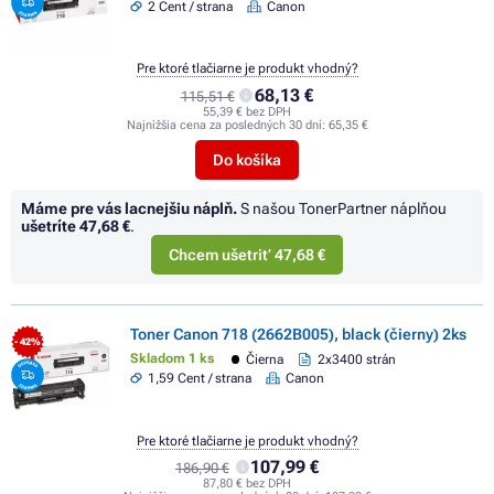
2 Cent / strana
Canon
Pre ktoré tlačiarne je produkt vhodný?
68,13 €
115,51 €
55,39 € bez DPH
Najnižšia cena za posledných 30 dní:
65,35 €
Do košíka
Máme pre vás lacnejšiu náplň.
S našou TonerPartner náplňou
ušetríte
47,68 €
.
Chcem ušetriť 47,68 €
Toner Canon 718 (2662B005), black (čierny) 2ks
- 42%
Skladom 1 ks
Čierna
2x3400 strán
1,59 Cent / strana
Canon
Pre ktoré tlačiarne je produkt vhodný?
107,99 €
186,90 €
87,80 € bez DPH