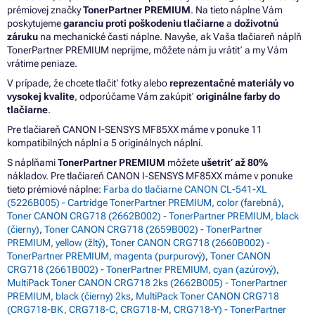
prémiovej značky
TonerPartner PREMIUM
. Na tieto náplne Vám
poskytujeme
garanciu proti poškodeniu tlačiarne
a
doživotnú
záruku
na mechanické časti náplne. Navyše, ak Vaša tlačiareň náplň
TonerPartner PREMIUM neprijme, môžete nám ju vrátiť a my Vám
vrátime peniaze.
V prípade, že chcete tlačiť fotky alebo
reprezentačné materiály vo
vysokej kvalite
, odporúčame Vám zakúpiť
originálne farby do
tlačiarne
.
Pre tlačiareň CANON I-SENSYS MF85XX máme v ponuke 11
kompatibilných náplní a 5 originálnych náplní.
S náplňami
TonerPartner PREMIUM
môžete
ušetriť až 80%
nákladov. Pre tlačiareň CANON I-SENSYS MF85XX máme v ponuke
tieto prémiové náplne:
Farba do tlačiarne CANON CL-541-XL
(5226B005) - Cartridge TonerPartner PREMIUM, color (farebná)
,
Toner CANON CRG718 (2662B002) - TonerPartner PREMIUM, black
(čierny)
,
Toner CANON CRG718 (2659B002) - TonerPartner
PREMIUM, yellow (žltý)
,
Toner CANON CRG718 (2660B002) -
TonerPartner PREMIUM, magenta (purpurový)
,
Toner CANON
CRG718 (2661B002) - TonerPartner PREMIUM, cyan (azúrový)
,
MultiPack Toner CANON CRG718 2ks (2662B005) - TonerPartner
PREMIUM, black (čierny) 2ks
,
MultiPack Toner CANON CRG718
(CRG718-BK, CRG718-C, CRG718-M, CRG718-Y) - TonerPartner