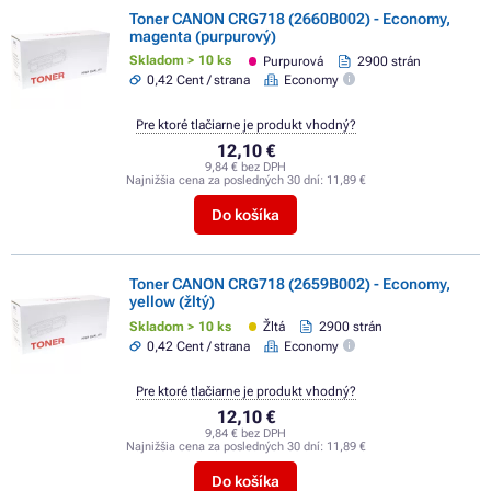
Toner CANON CRG718 (2660B002) - Economy,
magenta (purpurový)
Skladom > 10 ks
Purpurová
2900 strán
0,42 Cent / strana
Economy
Pre ktoré tlačiarne je produkt vhodný?
12,10 €
9,84 € bez DPH
Najnižšia cena za posledných 30 dní:
11,89 €
Do košíka
Toner CANON CRG718 (2659B002) - Economy,
yellow (žltý)
Skladom > 10 ks
Žltá
2900 strán
0,42 Cent / strana
Economy
Pre ktoré tlačiarne je produkt vhodný?
12,10 €
9,84 € bez DPH
Najnižšia cena za posledných 30 dní:
11,89 €
Do košíka