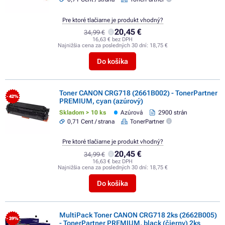
Pre ktoré tlačiarne je produkt vhodný?
20,45 €
34,99 €
16,63 € bez DPH
Najnižšia cena za posledných 30 dní:
18,75 €
Do košíka
Toner CANON CRG718 (2661B002) - TonerPartner
- 42%
PREMIUM, cyan (azúrový)
Skladom > 10 ks
Azúrová
2900 strán
0,71 Cent / strana
TonerPartner
Pre ktoré tlačiarne je produkt vhodný?
20,45 €
34,99 €
16,63 € bez DPH
Najnižšia cena za posledných 30 dní:
18,75 €
Do košíka
MultiPack Toner CANON CRG718 2ks (2662B005)
- 39%
- TonerPartner PREMIUM, black (čierny) 2ks