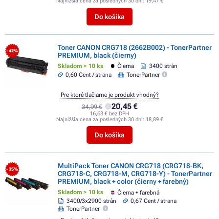
Najnižšia cena za posledných 30 dní:
19,47 €
Do košíka
Toner CANON CRG718 (2662B002) - TonerPartner
- 42%
PREMIUM, black (čierny)
Skladom > 10 ks
Čierna
3400 strán
0,60 Cent / strana
TonerPartner
Pre ktoré tlačiarne je produkt vhodný?
20,45 €
34,99 €
16,63 € bez DPH
Najnižšia cena za posledných 30 dní:
18,89 €
Do košíka
MultiPack Toner CANON CRG718 (CRG718-BK,
- 35%
CRG718-C, CRG718-M, CRG718-Y) - TonerPartner
PREMIUM, black + color (čierny + farebný)
Skladom > 10 ks
Čierna + farebná
3400/3x2900 strán
0,67 Cent / strana
TonerPartner