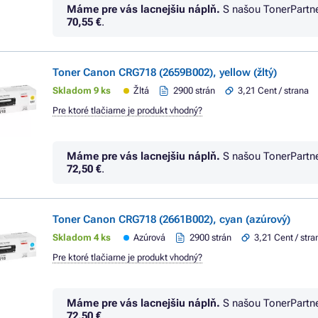
Máme pre vás lacnejšiu náplň.
S našou TonerPartn
70,55 €
.
Toner Canon CRG718 (2659B002), yellow (žltý)
Skladom 9 ks
Žltá
2900 strán
3,21 Cent / strana
Pre ktoré tlačiarne je produkt vhodný?
Máme pre vás lacnejšiu náplň.
S našou TonerPartn
72,50 €
.
Toner Canon CRG718 (2661B002), cyan (azúrový)
Skladom 4 ks
Azúrová
2900 strán
3,21 Cent / stra
Pre ktoré tlačiarne je produkt vhodný?
Máme pre vás lacnejšiu náplň.
S našou TonerPartn
72,50 €
.