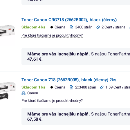
Toner Canon CRG718 (2662B002), black (čierny)
Skladom 4 ks
Čierna
3400 strán
2 Cent / strana
Pre ktoré tlačiarne je produkt vhodný?
Máme pre vás lacnejšiu náplň.
S našou TonerPartn
47,61 €
.
Toner Canon 718 (2662B005), black (čierny) 2ks
Skladom 1 ks
Čierna
2x3400 strán
1,59 Cent / str
Canon
Pre ktoré tlačiarne je produkt vhodný?
Máme pre vás lacnejšiu náplň.
S našou TonerPartn
67,50 €
.