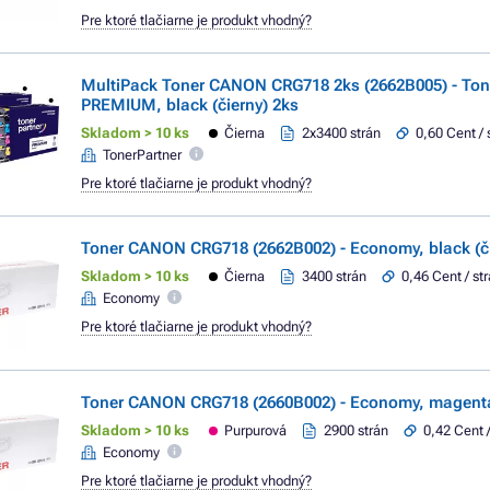
Pre ktoré tlačiarne je produkt vhodný?
MultiPack Toner CANON CRG718 2ks (2662B005) - Ton
PREMIUM, black (čierny) 2ks
Skladom > 10 ks
Čierna
2x3400 strán
0,60 Cent / 
TonerPartner
Pre ktoré tlačiarne je produkt vhodný?
Toner CANON CRG718 (2662B002) - Economy, black (či
Skladom > 10 ks
Čierna
3400 strán
0,46 Cent / st
Economy
Pre ktoré tlačiarne je produkt vhodný?
Toner CANON CRG718 (2660B002) - Economy, magenta
Skladom > 10 ks
Purpurová
2900 strán
0,42 Cent 
Economy
Pre ktoré tlačiarne je produkt vhodný?