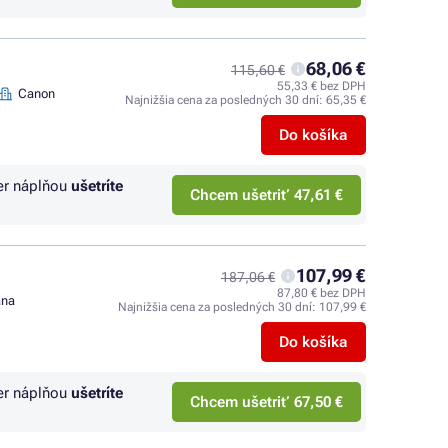
68,06 €
115,60 €
55,33 € bez DPH
Canon
Najnižšia cena za posledných 30 dní:
65,35 €
Do košíka
er náplňou
ušetríte
Chcem ušetriť 47,61 €
107,99 €
187,06 €
87,80 € bez DPH
ana
Najnižšia cena za posledných 30 dní:
107,99 €
Do košíka
er náplňou
ušetríte
Chcem ušetriť 67,50 €