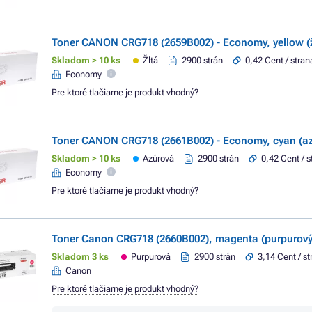
Toner CANON CRG718 (2659B002) - Economy, yellow (ž
Skladom > 10 ks
Žltá
2900 strán
0,42 Cent / stran
Economy
Pre ktoré tlačiarne je produkt vhodný?
Toner CANON CRG718 (2661B002) - Economy, cyan (az
Skladom > 10 ks
Azúrová
2900 strán
0,42 Cent / s
Economy
Pre ktoré tlačiarne je produkt vhodný?
Toner Canon CRG718 (2660B002), magenta (purpurový
Skladom 3 ks
Purpurová
2900 strán
3,14 Cent / s
Canon
Pre ktoré tlačiarne je produkt vhodný?