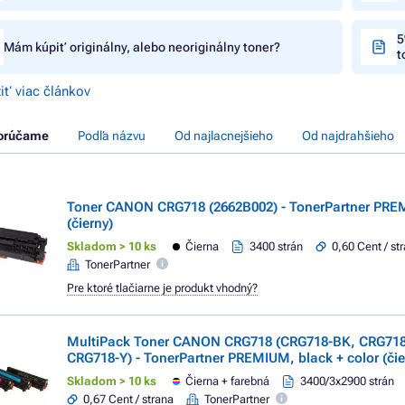
5
Mám kúpiť originálny, alebo neoriginálny toner?
t
iť viac článkov
orúčame
Podľa názvu
Od najlacnejšieho
Od najdrahšieho
Toner CANON CRG718 (2662B002) - TonerPartner PRE
(čierny)
Skladom > 10 ks
Čierna
3400 strán
0,60 Cent / st
TonerPartner
Pre ktoré tlačiarne je produkt vhodný?
MultiPack Toner CANON CRG718 (CRG718-BK, CRG718
CRG718-Y) - TonerPartner PREMIUM, black + color (čie
Skladom > 10 ks
Čierna + farebná
3400/3x2900 strán
0,67 Cent / strana
TonerPartner