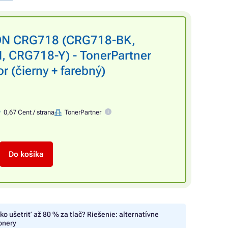
ON CRG718 (CRG718-BK,
 CRG718-Y) - TonerPartner
 (čierny + farebný)
0,67 Cent / strana
TonerPartner
Do košíka
ko ušetriť až 80 % za tlač? Riešenie: alternatívne
onery