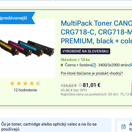
jpredávanejší
MultiPack Toner CAN
CRG718-C, CRG718-M,
PREMIUM, black + color
VYROBENÉ NA SLOVENSKU
Skladom > 10 ks
Čierna + farebná
3400/3x2900 strán
Pre ktoré tlačiarne je produkt vhodný?
81,01 €
124,62 €
12 hodnotenie
65,86 € bez DPH
Najnižšia cena za posledných 30 dní:
75,13 €
Čo je toner, cartridge alebo optický valec a na čo sa
A
používajú
t