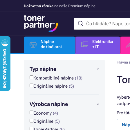
Doživotná záruka
na naše Premium náplne
Náplne
Elektronika
do tlačiarní
+ IT
Hlavná 
Typ náplne
To
Kompatibilné náplne
(10)
Originálne náplne
(5)
Vybert
Výrobca náplne
zodpov
Pre tú
Economy
(4)
Originálne
(5)
Náp
TonerPartner
(6)