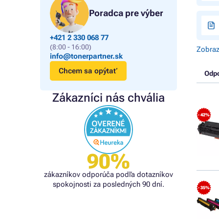
Poradca pre výber
+421 2 330 068 77
(8:00 - 16:00)
Zobraz
info@tonerpartner.sk
Chcem sa opýtať
Odp
Zákazníci nás chvália
- 42%
90%
zákazníkov odporúča podľa dotazníkov
spokojnosti za posledných 90 dní.
- 35%