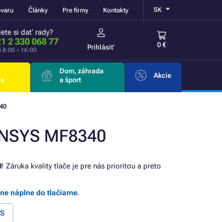
SK
ovaru
Články
Pre firmy
Kontakty
ete si dať rady?
1 2 330 068 77
0 €
Prihlásiť
i 8:00 – 16:00
Dom, záhrada
Akcie
ia
a šport
40
SENSYS MF8340
0
! Záruka kvality tlače je pre nás prioritou a preto
lne náplne do tlačiarne
.
YS