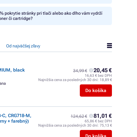
% pokrytie stránky pri tlači alebo ako dlho vám vydrží
oner či cartridge?
Od najväčšej zľavy
20,45 €
MIUM, black
34,99 €
16,63 € bez DPH
Najnižšia cena za posledných 30 dní:
18,89 €
rana
Do košíka
81,01 €
-C, CRG718-M,
124,62 €
rny + farebný)
65,86 € bez DPH
Najnižšia cena za posledných 30 dní:
75,13 €
Do košíka