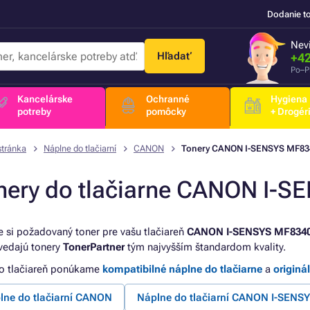
Dodanie t
Nevi
Hľadať
+42
Po–P
Kancelárske
Ochranné
Hygiena
potreby
pomôcky
+ Drogér
stránka
Náplne do tlačiarní
CANON
Tonery CANON I-SENSYS MF83
nery do tlačiarne CANON I-
e si požadovaný toner pre vašu tlačiareň
CANON I-SENSYS MF834
edajú tonery
TonerPartner
tým najvyšším štandardom kvality.
to tlačiareň ponúkame
kompatibilné náplne do tlačiarne
a
originá
lne do tlačiarní CANON
Náplne do tlačiarní CANON I-SENS