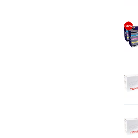
- 39%