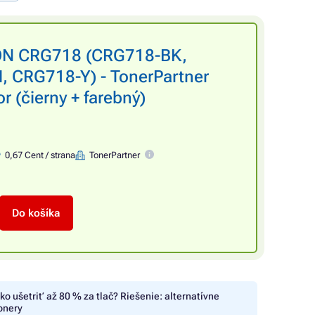
ON CRG718 (CRG718-BK,
 CRG718-Y) - TonerPartner
 (čierny + farebný)
0,67 Cent / strana
TonerPartner
Do košíka
ko ušetriť až 80 % za tlač? Riešenie: alternatívne
onery