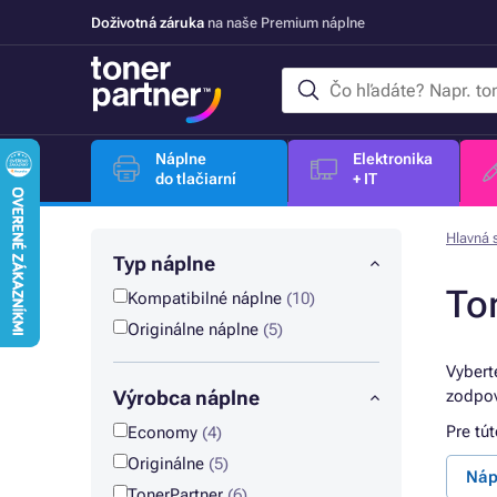
Doživotná záruka
na naše Premium náplne
Náplne
Elektronika
do tlačiarní
+ IT
Hlavná 
Typ náplne
To
Kompatibilné náplne
(10)
Originálne náplne
(5)
Vybert
Výrobca náplne
zodpov
Pre tú
Economy
(4)
Originálne
(5)
Náp
TonerPartner
(6)