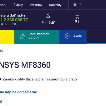
SK
ovaru
Články
Pre firmy
Kontakty
ete si dať rady?
1 2 330 068 77
0 €
Prihlásiť
i 8:00 – 16:00
Dom, záhrada
Akcie
ia
a šport
60
SENSYS MF8360
0
! Záruka kvality tlače je pre nás prioritou a preto
lne náplne do tlačiarne
.
YS