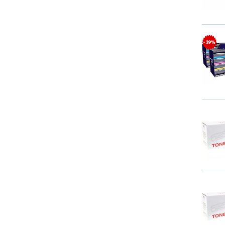
- 39%