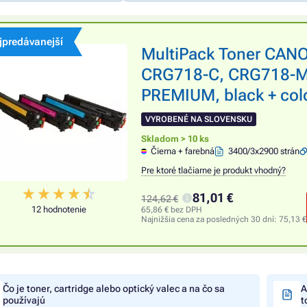
jpredávanejší
MultiPack Toner CAN
CRG718-C, CRG718-M,
PREMIUM, black + color
VYROBENÉ NA SLOVENSKU
Skladom > 10 ks
Čierna + farebná
3400/3x2900 strán
Pre ktoré tlačiarne je produkt vhodný?
81,01 €
124,62 €
12 hodnotenie
65,86 € bez DPH
Najnižšia cena za posledných 30 dní:
75,13 €
Čo je toner, cartridge alebo optický valec a na čo sa
A
používajú
t