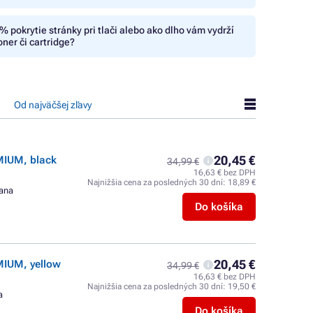
% pokrytie stránky pri tlači alebo ako dlho vám vydrží
oner či cartridge?
Od najväčšej zľavy
20,45 €
MIUM, black
34,99 €
16,63 € bez DPH
Najnižšia cena za posledných 30 dní:
18,89 €
rana
Do košíka
20,45 €
MIUM, yellow
34,99 €
16,63 € bez DPH
Najnižšia cena za posledných 30 dní:
19,50 €
a
Do košíka