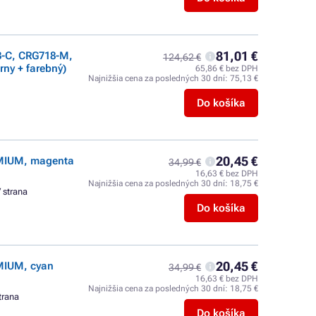
81,01 €
-C, CRG718-M,
124,62 €
rny + farebný)
65,86 € bez DPH
Najnižšia cena za posledných 30 dní:
75,13 €
Do košíka
20,45 €
EMIUM, magenta
34,99 €
16,63 € bez DPH
Najnižšia cena za posledných 30 dní:
18,75 €
/ strana
Do košíka
20,45 €
MIUM, cyan
34,99 €
16,63 € bez DPH
Najnižšia cena za posledných 30 dní:
18,75 €
trana
Do košíka