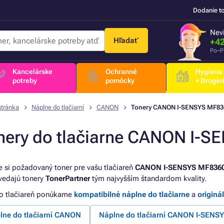
Dodanie t
Nevi
Hľadať
+42
Po–P
Kancelárske
Ochranné
Hygiena
potreby
pomôcky
+ Drogér
stránka
Náplne do tlačiarní
CANON
Tonery CANON I-SENSYS MF83
nery do tlačiarne CANON I-
e si požadovaný toner pre vašu tlačiareň
CANON I-SENSYS MF836
edajú tonery
TonerPartner
tým najvyšším štandardom kvality.
to tlačiareň ponúkame
kompatibilné náplne do tlačiarne
a
originá
lne do tlačiarní CANON
Náplne do tlačiarní CANON I-SENS