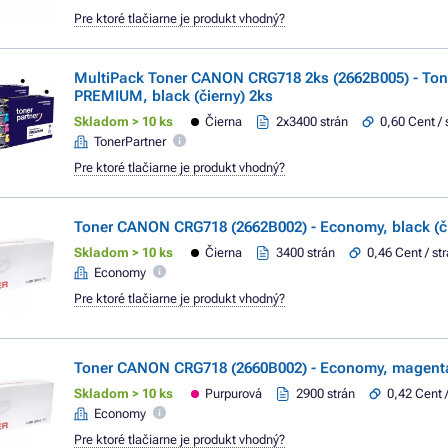
Pre ktoré tlačiarne je produkt vhodný?
MultiPack Toner CANON CRG718 2ks (2662B005) - Ton
PREMIUM, black (čierny) 2ks
Skladom > 10 ks
Čierna
2x3400 strán
0,60 Cent / 
TonerPartner
Pre ktoré tlačiarne je produkt vhodný?
Toner CANON CRG718 (2662B002) - Economy, black (či
Skladom > 10 ks
Čierna
3400 strán
0,46 Cent / st
Economy
Pre ktoré tlačiarne je produkt vhodný?
Toner CANON CRG718 (2660B002) - Economy, magenta
Skladom > 10 ks
Purpurová
2900 strán
0,42 Cent 
Economy
Pre ktoré tlačiarne je produkt vhodný?