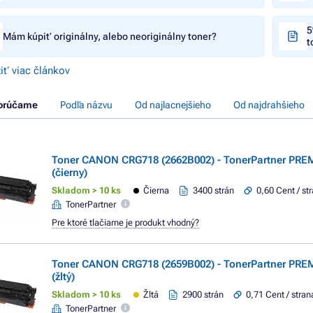
5
Mám kúpiť originálny, alebo neoriginálny toner?
t
iť viac článkov
orúčame
Podľa názvu
Od najlacnejšieho
Od najdrahšieho
Toner CANON CRG718 (2662B002) - TonerPartner PRE
(čierny)
Skladom > 10 ks
Čierna
3400 strán
0,60 Cent / st
TonerPartner
Pre ktoré tlačiarne je produkt vhodný?
Toner CANON CRG718 (2659B002) - TonerPartner PRE
(žltý)
Skladom > 10 ks
Žltá
2900 strán
0,71 Cent / stran
TonerPartner