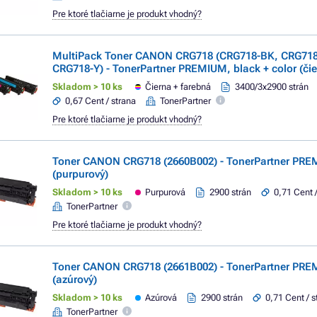
Pre ktoré tlačiarne je produkt vhodný?
MultiPack Toner CANON CRG718 (CRG718-BK, CRG718
CRG718-Y) - TonerPartner PREMIUM, black + color (čie
Skladom > 10 ks
Čierna + farebná
3400/3x2900 strán
0,67 Cent / strana
TonerPartner
Pre ktoré tlačiarne je produkt vhodný?
Toner CANON CRG718 (2660B002) - TonerPartner PR
(purpurový)
Skladom > 10 ks
Purpurová
2900 strán
0,71 Cent 
TonerPartner
Pre ktoré tlačiarne je produkt vhodný?
Toner CANON CRG718 (2661B002) - TonerPartner PRE
(azúrový)
Skladom > 10 ks
Azúrová
2900 strán
0,71 Cent / s
TonerPartner