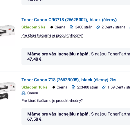
Toner Canon CRG718 (2662B002), black (čierny)
Skladom 2 ks
Čierna
3400 strán
2 Cent / strana
Pre ktoré tlačiarne je produkt vhodný?
Máme pre vás lacnejšiu náplň.
S našou TonerPartn
47,40 €
.
Toner Canon 718 (2662B005), black (čierny) 2ks
Skladom 10 ks
Čierna
2x3400 strán
1,59 Cent / s
Canon
Pre ktoré tlačiarne je produkt vhodný?
Máme pre vás lacnejšiu náplň.
S našou TonerPartn
67,50 €
.