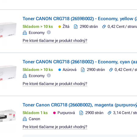
Toner CANON CRG718 (2659B002) - Economy, yellow (ž
Skladom > 10 ks
Žltá
2900 strán
0,42 Cent / stran
Economy
Pre ktoré tlačiarne je produkt vhodný?
Toner CANON CRG718 (2661B002) - Economy, cyan (az
Skladom > 10 ks
Azúrová
2900 strán
0,42 Cent / s
Economy
Pre ktoré tlačiarne je produkt vhodný?
Toner Canon CRG718 (2660B002), magenta (purpurový
Skladom 1 ks
Purpurová
2900 strán
3,14 Cent / s
Canon
Pre ktoré tlačiarne je produkt vhodný?