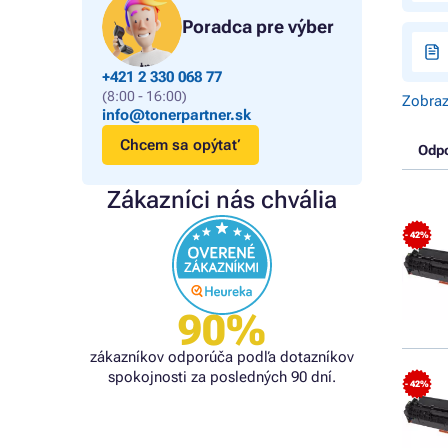
Poradca pre výber
+421 2 330 068 77
(8:00 - 16:00)
Zobraz
info@tonerpartner.sk
Chcem sa opýtať
Odp
Zákazníci nás chvália
- 42%
90%
zákazníkov odporúča podľa dotazníkov
spokojnosti za posledných 90 dní.
- 42%