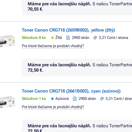
Máme pre vás lacnejšiu náplň.
S našou TonerPartn
70,55 €
.
Toner Canon CRG718 (2659B002), yellow (žltý)
Skladom 8 ks
Žltá
2900 strán
3,21 Cent / strana
Pre ktoré tlačiarne je produkt vhodný?
Máme pre vás lacnejšiu náplň.
S našou TonerPartn
72,50 €
.
Toner Canon CRG718 (2661B002), cyan (azúrový)
Skladom 1 ks
Azúrová
2900 strán
3,21 Cent / stra
Pre ktoré tlačiarne je produkt vhodný?
Máme pre vás lacnejšiu náplň.
S našou TonerPartn
72,50 €
.