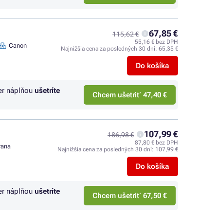
67,85 €
115,62 €
55,16 € bez DPH
Canon
Najnižšia cena za posledných 30 dní:
65,35 €
Do košíka
er náplňou
ušetríte
Chcem ušetriť 47,40 €
107,99 €
186,98 €
87,80 € bez DPH
trana
Najnižšia cena za posledných 30 dní:
107,99 €
Do košíka
er náplňou
ušetríte
Chcem ušetriť 67,50 €