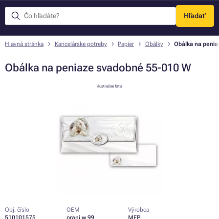
Hľadať
Menu
Hlavná stránka
Kancelárske potreby
Papier
Obálky
Obálka na peni
Obálka na peniaze svadobné 55-010 W
ilustračné foto
Obj. číslo
OEM
Výrobca
510101575
prani w 99
MFP