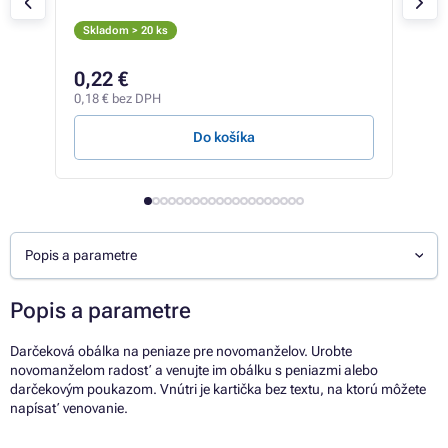
Skladom > 20 ks
Skl
0,22 €
0,
0,18 € bez DPH
0,49
Do košíka
Popis a parametre
Popis a parametre
Darčeková obálka na peniaze pre novomanželov. Urobte
novomanželom radosť a venujte im obálku s peniazmi alebo
darčekovým poukazom. Vnútri je kartička bez textu, na ktorú môžete
napísať venovanie.