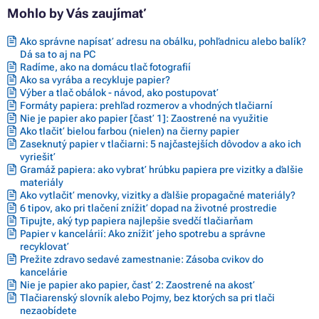
Mohlo by Vás zaujímať
Ako správne napísať adresu na obálku, pohľadnicu alebo balík?
Dá sa to aj na PC
Radíme, ako na domácu tlač fotografií
Ako sa vyrába a recykluje papier?
Výber a tlač obálok - návod, ako postupovať
Formáty papiera: prehľad rozmerov a vhodných tlačiarní
Nie je papier ako papier [časť 1]: Zaostrené na využitie
Ako tlačiť bielou farbou (nielen) na čierny papier
Zaseknutý papier v tlačiarni: 5 najčastejších dôvodov a ako ich
vyriešiť
Gramáž papiera: ako vybrať hrúbku papiera pre vizitky a ďalšie
materiály
Ako vytlačiť menovky, vizitky a ďalšie propagačné materiály?
6 tipov, ako pri tlačení znížiť dopad na životné prostredie
Tipujte, aký typ papiera najlepšie svedčí tlačiarňam
Papier v kancelárií: Ako znížiť jeho spotrebu a správne
recyklovať
Prežite zdravo sedavé zamestnanie: Zásoba cvikov do
kancelárie
Nie je papier ako papier, časť 2: Zaostrené na akosť
Tlačiarenský slovník alebo Pojmy, bez ktorých sa pri tlači
nezaobídete