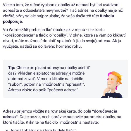
Viete o tom, že ručné vypísanie obálky už nemusí byť pri uvádzaní
adresáta a odosielateľa nevyhnutné?
Tlač adries na obálky nie je nič
zložité, vždy sa ale najprv uistite, ža vaša tlačiareň túto
funkciu
podporuje
.
Vo Worde 365 prebieha tlač obálok skrz menu - cez kartu
"korešpondencia"
a
tlačidlo "obálky".
V
okne, ktoré
sa
vám
po
kliknutí
otvorí, máte možnosť doplniť spiatočnú (teda svoju) adresu. Ak
ju
využijete, natlačí
sa
do ľavého horného rohu.
Tip:
Chcete pri písaní adresy na obálky ušetriť
čas?
Vkladanie spiatočnej adresy je možné
automatizovať.
V
menu kliknite
na
tlačidlo
"súbor", potom
na
"možnosti"
a
"spresniť".
Adresu vložte
do
poľa "poštová adresa".
Adresu príjemcu vložíte
na
rovnakej karte,
do
poľa
"doručovacia
adresa"
. Dajte pozor,
nech
správne nastavíte parametre obálky,
na
ktorú tlačíte. Kliknite
na
tlačidlo "možnosti"
a
nastavte:
formát obálky,
na
ktorú budete tlačiť,