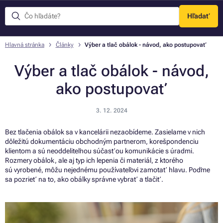
Hľadať
Menu
Hlavná stránka
Články
Výber a tlač obálok - návod, ako postupovať
Výber a tlač obálok - návod,
ako postupovať
3. 12. 2024
Bez tlačenia obálok sa v kancelárii nezaobídeme. Zasielame v nich
dôležitú dokumentáciu obchodným partnerom, korešpondenciu
klientom a sú neoddeliteľnou súčasťou komunikácie s úradmi.
Rozmery obálok, ale aj typ ich lepenia či materiál, z ktorého
sú vyrobené, môžu nejednému používateľovi zamotať hlavu. Poďme
sa pozrieť na to, ako obálky správne vybrať a tlačiť.