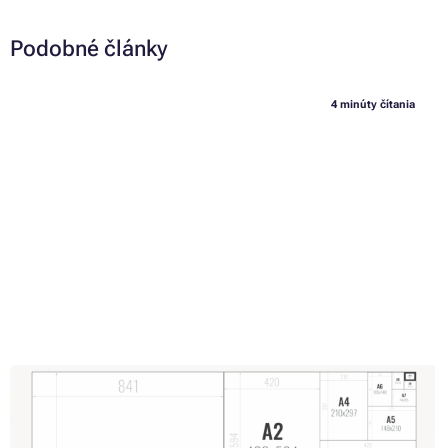
Podobné články
4 minúty čítania
Formáty papiera: prehľad rozmerov a vhodných tlačiarní
O formáte A4 či „á päťke“ ste už určite počuli. Viete však, aký je