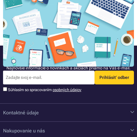
Ak zadávate tlač vizitiek či letákov, budú po vás v tlačiari oi. chcieť
informácie o gramáži papiera, na ktorý budú tlačiť. V tomto článku
vám prezradíme, čo presne gramáž je, v čom sa papiere rôznej hrúbky
líšia a pre aké typy materiálov sú vhodné.
Celý článok »
Buďte pri tom ako prvý
Najnovšie informácie o novinkách a akciách priamo na Váš e-mail.
Prihlásiť odber
Súhlasím so spracovaním
osobných údajov
Kontaktné údaje
Nakupovanie u nás