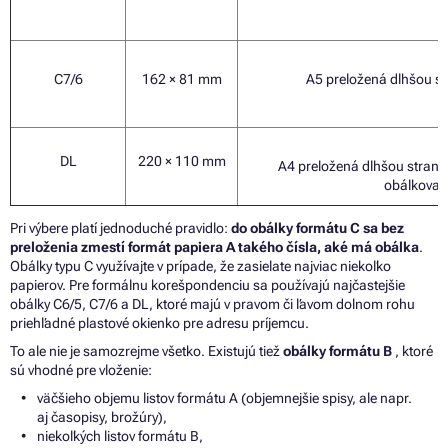
C7/6
162 × 81 mm
A5
preložená dlhšou s
DL
220 × 110 mm
A4
preložená dlhšou strano
obálkovan
Pri výbere platí jednoduché pravidlo:
do obálky formátu
C
sa bez
preloženia zmestí formát papiera
A
takého čísla, aké
má
obálka
.
Obálky typu
C
využívajte
v
prípade,
že
zasielate najviac niekoľko
papierov. Pre formálnu korešpondenciu
sa
používajú najčastejšie
obálky C6/5, C7/6
a
DL, ktoré majú
v
pravom
či
ľavom dolnom rohu
priehľadné plastové okienko pre adresu príjemcu.
To ale nie je samozrejme všetko. Existujú tiež
obálky formátu B
, ktoré
sú vhodné pre vloženie:
väčšieho objemu listov formátu
A
(objemnejšie spisy, ale napr.
aj časopisy, brožúry),
niekoľkých listov formátu B,