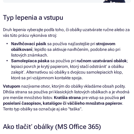
Typ lepenia
a
vstupu
Druh lepenia vyberajte podľa toho, či obálky uzatvárate ručne alebo
za
vás túto prácu vykonáva stroj:
Navlhčovací pásik
sa používa najčastejšie pri
strojovom
obálkovaní
; lepidlo
sa
aktivuje navlhčením, podobne ako pri
listových známkach.
Samolepiaca páska
sa používa pri
ručnom uzatváraní obálok
;
lepiaci povrch
je
krytý papierom, ktorý stačí odstrániť
a
obálku
zalepiť. Alternatívou sú obálky
s
dvojicou samolepiacich klop,
ktoré
sa
pri vzájomnom kontakte spoja.
Vstupom
nazývame otvor, ktorým
do
obálky vkladáme obsah pošty.
Dlhšia strana
sa
používa pri
klasických listových obálkach
a
je vhodná
pre menšie množstvo listov.
Kratšia strana
pre vstup
sa
používa
pri
posielaní časopisov, katalógov
či
väčšieho množstva papierov
.
Tento typ obálky
sa
označuje aj ako "taška".
Ako tlačiť obálky (MS Office 365)