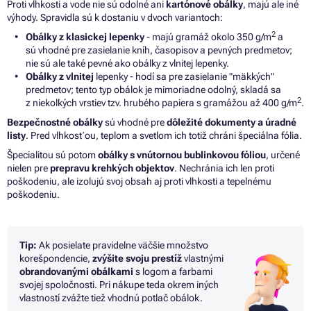
Proti vlhkosti
a
vode nie sú odolné ani
kartónové obálky
, majú ale iné
výhody. Spravidla sú
k
dostaniu
v
dvoch variantoch:
2
Obálky
z
klasickej lepenky
- majú gramáž okolo 350 g/m
a
sú vhodné pre zasielanie kníh, časopisov
a
pevných predmetov;
nie sú ale také pevné ako obálky
z
vlnitej lepenky.
Obálky
z
vlnitej
lepenky - hodí
sa
pre zasielanie "mäkkých"
predmetov; tento typ obálok
je
mimoriadne odolný, skladá
sa
2
z niekoľkých vrstiev tzv. hrubého papiera s
gramážou
až
400 g/m
.
Bezpečnostné obálky
sú vhodné pre
dôležité dokumenty
a
úradné
listy
. Pred vlhkosťou, teplom
a
svetlom ich
totiž chráni špeciálna fólia.
Špecialitou sú potom
obálky
s
vnútornou bublinkovou fóliou
, určené
nielen pre
prepravu krehkých objektov
. Nechránia ich
len proti
poškodeniu, ale izolujú svoj obsah aj proti vlhkosti
a
tepelnému
poškodeniu.
Tip:
Ak posielate pravidelne väčšie množstvo
korešpondencie,
zvýšite svoju prestíž
vlastnými
obrandovanými obálkami
s logom a farbami
svojej spoločnosti. Pri nákupe teda okrem iných
vlastností zvážte tiež vhodnú
potlač obálok
.