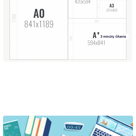
potrebný papier A2, aký má papier A2 rozmer a na čo sa používa?
Počuli ste už niekedy o papieroch typu C, RA či SRA? Ak nie, nezúfajte.
V tomto článku sme pre vás totiž pripravili prehľad najpoužívanejších
Celý článok »
papierových formátov – a pridali sme aj tipy na tlačiarne, ktoré si s
veľkoformátovou tlačou hravo poradia. Takisto sa dozviete aj veľkosti
papiera a vďaka tomu tak už budete mať formáty papierov v malíčku.
3 minúty čítania
Gramáž papiera: ako vybrať hrúbku papiera pre vizitky a
ďalšie materiály