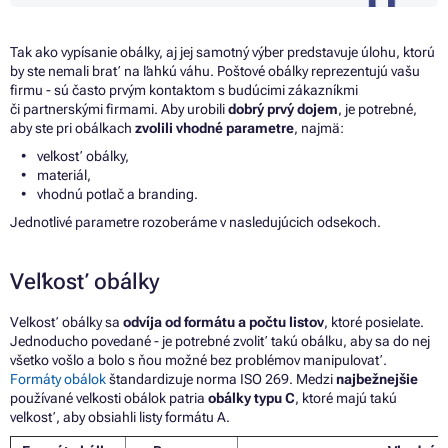
Tak ako vypísanie obálky, aj jej samotný výber predstavuje úlohu, ktorú
by ste nemali brať na ľahkú váhu.
Poštové obálky reprezentujú vašu
firmu - sú často prvým kontaktom s budúcimi zákazníkmi
či partnerskými firmami. Aby urobili
dobrý prvý dojem
, je potrebné,
aby ste pri obálkach
zvolili vhodné parametre
, najmä:
veľkosť obálky,
materiál,
vhodnú potlač
a
branding.
Jednotlivé parametre rozoberáme
v
nasledujúcich odsekoch.
Veľkosť obálky
Veľkosť obálky sa
odvíja od formátu a počtu listov
, ktoré posielate.
Jednoducho povedané - je potrebné zvoliť takú obálku, aby sa do nej
všetko vošlo a bolo s ňou možné bez problémov manipulovať.
Formáty obálok
štandardizuje norma ISO 269. Medzi
najbežnejšie
používané
veľkosti obálok
patria
obálky typu C
, ktoré majú takú
veľkosť, aby obsiahli listy formátu A.