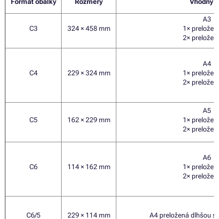
Formát obálky
Rozmery
Vhodný p
A3
C3
324 × 458 mm
1× preložen
2×
preložen
A4
C4
229 × 324 mm
1× preložen
2× preložen
A5
C5
162 × 229 mm
1× preložen
2× preložen
A6
C6
114 × 162 mm
1× preložen
2× preložen
C6/5
229 × 114 mm
A4
preložená dlhšou s