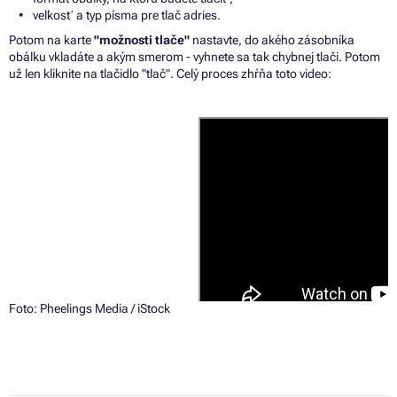
veľkosť
a
typ písma pre tlač adries.
Potom
na
karte
"možnosti tlače"
nastavte,
do
akého zásobníka
obálku vkladáte
a
akým smerom - vyhnete
sa
tak chybnej tlači. Potom
už
len kliknite
na
tlačidlo "tlač". Celý proces zhŕňa toto video:
Foto: Pheelings Media / iStock