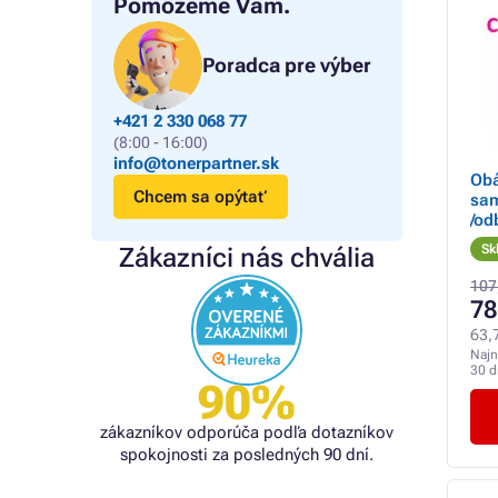
Pomôžeme Vám.
Poradca pre výber
+421 2 330 068 77
(8:00 - 16:00)
info@tonerpartner.sk
Obá
Chcem sa opýtať
sam
/od
Sk
Zákazníci nás chvália
107
78
63,
Najn
30 d
90%
zákazníkov odporúča podľa dotazníkov
spokojnosti za posledných 90 dní.