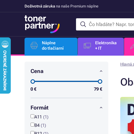
Doživotná záruka
na naše Premium náplne
Náplne
Elektronika
do tlačiarní
+ IT
Hlavná 
Cena
Ob
0
€
79
€
Formát
A11
(1)
B4
(1)
B12
(1)