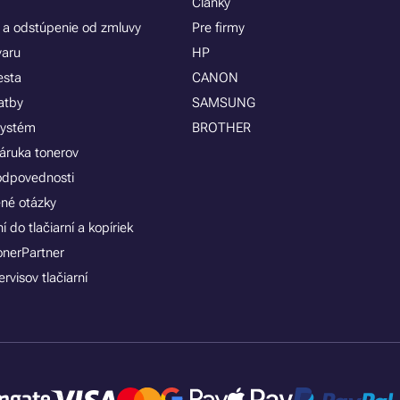
Články
 a odstúpenie od zmluvy
Pre firmy
varu
HP
esta
CANON
atby
SAMSUNG
systém
BROTHER
áruka tonerov
zodpovednosti
ené otázky
 do tlačiarní a kopíriek
onerPartner
rvisov tlačiarní