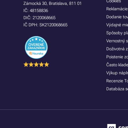
Cookies
Zámocká 30, Bratislava, 811 01
Reklamácie
IČ: 48158836
Dodanie to
DIČ: 2120068665
IČ DPH: SK2120068665
Výdajné mi
Spôsoby pl
Vernostný 
Doživotná z
Poistenie 
Často klad
Výkup náplní
Recenzie T
Databáza se