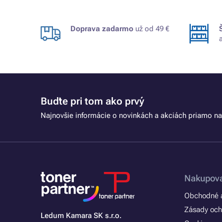
Doprava zadarmo
už od 49 €
Buďte pri tom ako prvý
Najnovšie informácie o novinkách a akciách priamo na
Nakupova
Obchodné a
Zásady och
Ledum Kamara SK s.r.o.