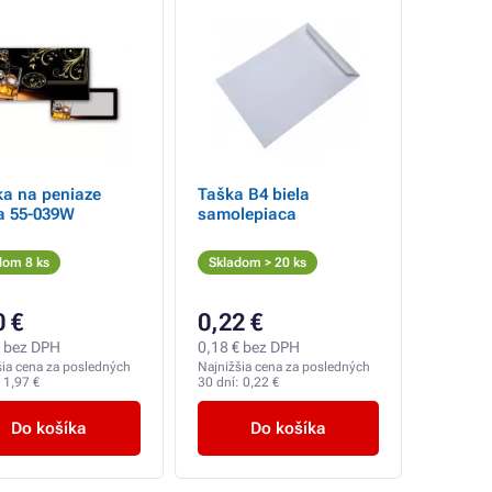
ka na peniaze
Taška B4 biela
a 55-039W
samolepiaca
dom 8 ks
Skladom > 20 ks
0 €
0,22 €
€ bez DPH
0,18 € bez DPH
šia cena za posledných
Najnižšia cena za posledných
:
1,97 €
30 dní:
0,22 €
Do košíka
Do košíka