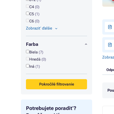
C4
(0)
C5
(1)
C6
(0)
Zobraziť ďalšie
Farba
Biela
(7)
Zobraz
Hnedá
(0)
Iná
(1)
Odp
Pokročilé filtrovanie
Použ
Potrebujete poradiť?