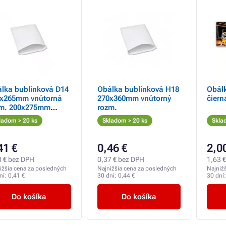
lka bublinková D14
Obálka bublinková H18
Obál
x265mm vnútorná
270x360mm vnútorný
čiern
m. 200x275mm
rozm.
kajší rozmer.
ladom > 20 ks
Skladom > 20 ks
Skla
41 €
0,46 €
2,0
3 € bez DPH
0,37 € bez DPH
1,63 
ižšia cena za posledných
Najnižšia cena za posledných
Najniž
ní:
0,41 €
30 dní:
0,44 €
30 dní
Do košíka
Do košíka