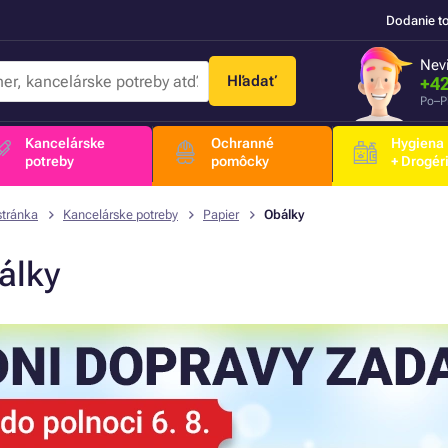
Dodanie t
Nevi
Hľadať
+42
Po–P
Kancelárske
Ochranné
Hygiena
potreby
pomôcky
+ Drogér
stránka
Kancelárske potreby
Papier
Obálky
álky