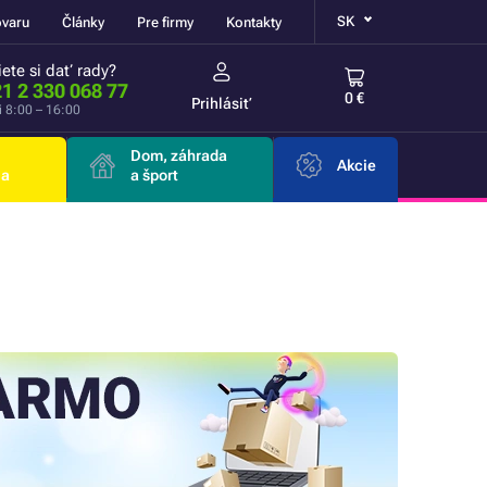
SK
ovaru
Články
Pre firmy
Kontakty
ete si dať rady?
1 2 330 068 77
0 €
Prihlásiť
i 8:00 – 16:00
Dom, záhrada
Akcie
ia
a šport