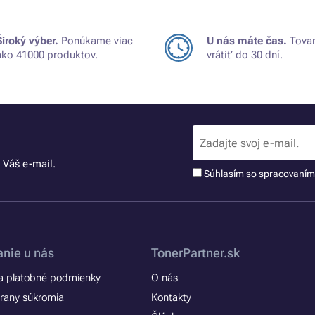
Široký výber.
Ponúkame viac
U nás máte čas.
Tovar
ako 41000 produktov.
vrátiť do 30 dní.
 Váš e-mail.
Súhlasím so spracovaní
nie u nás
TonerPartner.sk
 platobné podmienky
O nás
rany súkromia
Kontakty