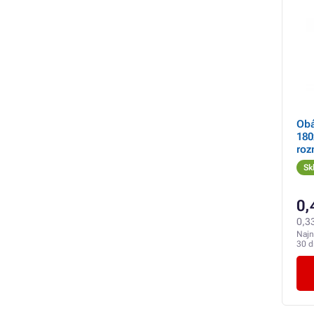
Obá
180
roz
von
Sk
0,
0,3
Najn
30 d