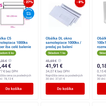
- 27%
- 8%
lka C5
Obálka DL okno
Obál
olepiaca 1000ks
samolepiace 1000ks /
100x
ber iba celé balenie
predaj po balení
rozm
vonka
ladom 6 ks
Skladom 1 ks
Skla
,35 €
45,69 €
,44 €
41,91 €
0,1
77 € bez DPH
34,07 € bez DPH
0,15 
ižšia cena za posledných
Najnižšia cena za posledných
Najniž
ní:
78,13 €
30 dní:
37,61 €
30 dní
Do košíka
Do košíka