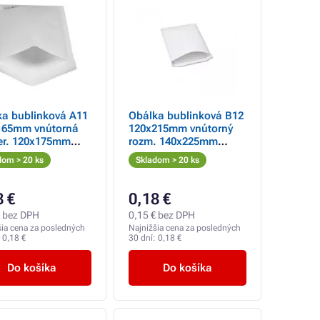
ka bublinková A11
Obálka bublinková B12
165mm vnútorná
120x215mm vnútorný
er. 120x175mm
rozm. 140x225mm
jší rozmer.
vonkajší rozmer.
dom > 20 ks
Skladom > 20 ks
8 €
0,18 €
€ bez DPH
0,15 € bez DPH
šia cena za posledných
Najnižšia cena za posledných
:
0,18 €
30 dní:
0,18 €
Do košíka
Do košíka