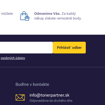
 môžete
Odmeníme Vás.
Za každý
nákup získate vernostné body.
Prihlásiť odber
m
osobných údajov
Buďme v kontakte
info@tonerpartner.sk
Odpovedáme do druhého dňa