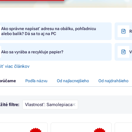
Ako správne napísať adresu na obálku, pohľadnicu
R
alebo balík? Dá sa to aj na PC
Ako sa vyrába a recykluje papier?
V
iť viac článkov
orúčame
Podľa názvu
Od najlacnejšieho
Od najdrahšieho
ité filtre:
Vlastnosť: Samolepiaca