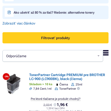
Ako ušetriť až 80 % za tlač? Riešenie: alternatívne tonery
Zobraziť viac článkov
Filtrovať produkty
Odporúčame
TonerPartner Cartridge PREMIUM pre BROTHER
- 3%
LC-900 (LC900BK), black (čierna)
Skladom > 10 ks
Čierna
25ml
7,84 Cent / ml
TonerPartner
Pre ktoré tlačiarne je produkt vhodný?
1,96 €
2,03 €
1,59 € bez DPH