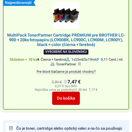
Najpredávanejší
MultiPack TonerPartner Cartridge PREMIUM pre BROTHER LC-
900 + 20ks fotopapíru (LC900BK, LC900C, LC900M, LC900Y),
black + color (čierna + farebná)
VYROBENÉ NA SLOVENSKU
Skladom > 10 ks
Čierna + farebná
1x25ml/3x19ml
9,11 Cent / ml
TonerPartner
Pre ktoré tlačiarne je produkt vhodný?
7,47 €
7,91 €
6,07 € bez DPH
Najnižšia cena za posledných 30 dní:
7,17 €
Do košíka
Čo je toner, cartridge alebo optický valec a na čo sa používajú