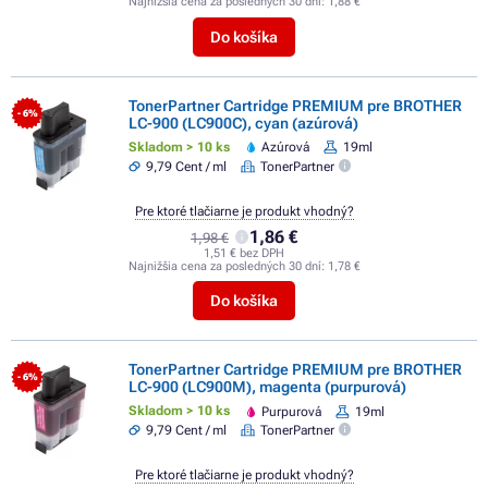
Najnižšia cena za posledných 30 dní:
1,88 €
Do košíka
TonerPartner Cartridge PREMIUM pre BROTHER
- 6%
LC-900 (LC900C), cyan (azúrová)
Skladom > 10 ks
Azúrová
19ml
9,79 Cent / ml
TonerPartner
Pre ktoré tlačiarne je produkt vhodný?
1,86 €
1,98 €
1,51 € bez DPH
Najnižšia cena za posledných 30 dní:
1,78 €
Do košíka
TonerPartner Cartridge PREMIUM pre BROTHER
- 6%
LC-900 (LC900M), magenta (purpurová)
Skladom > 10 ks
Purpurová
19ml
9,79 Cent / ml
TonerPartner
Pre ktoré tlačiarne je produkt vhodný?