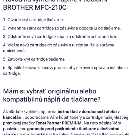
BROTHER MFC-210C
1. Otvorte kryt cartridge tlačiarne.
2. Vytiahnite starú cartridge zo zásuvky a odpojte ju od tlačiarne.
3. Odstráňte novú cartridge z obalu a odstráňte ochrannú fóliu.
4. Vložte novú cartridge do zásuvky a uistite sa, že je správne
umiestnená.
5. Zatvorte kryt cartridge tlačiarne.
6. Spustite testovací tlačový proces, aby ste overili správnu inštaláciu
cartridge.
Mám si vybrať originálnu alebo
kompatibilnú náplň do tlačiarne?
Ak hľadáte kvalitné náplne na
bežnú tlač v domácnosti alebo v
kancelárii
, odporúčame Vám kúpiť tonery a cartridge našej vlastnej
prémiovej značky
TonerPartner PREMIUM
. Na tieto náplne Vám
poskytujeme
garanciu proti poškodeniu tlačiarne
a
doživotnú
záruku
na mechanické časti náplne. Navyše, ak Vaša tlačiareň náplň