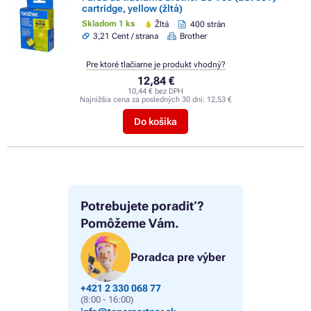
cartridge, yellow (žltá)
Skladom 1 ks
Žltá
400 strán
3,21 Cent / strana
Brother
Pre ktoré tlačiarne je produkt vhodný?
12,84 €
10,44 € bez DPH
Najnižšia cena za posledných 30 dní:
12,53 €
Do košíka
Potrebujete poradiť?
Pomôžeme Vám.
Poradca pre výber
+421 2 330 068 77
(8:00 - 16:00)