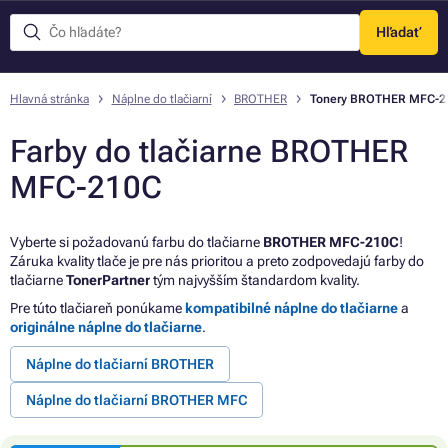
Hľadať
Menu
Hlavná stránka
Náplne do tlačiarní
BROTHER
Tonery BROTHER MFC-2
Farby do tlačiarne BROTHER
MFC-210C
Vyberte si požadovanú farbu do tlačiarne
BROTHER MFC-210C
!
Záruka kvality tlače je pre nás prioritou a preto zodpovedajú farby do
tlačiarne
TonerPartner
tým najvyšším štandardom kvality.
Pre túto tlačiareň ponúkame
kompatibilné náplne do tlačiarne
a
originálne náplne do tlačiarne
.
Náplne do tlačiarní BROTHER
Náplne do tlačiarní BROTHER MFC