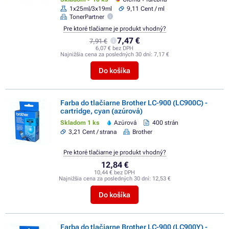
1x25ml/3x19ml
9,11 Cent / ml
TonerPartner
Pre ktoré tlačiarne je produkt vhodný?
7,47 €
7,91 €
6,07 € bez DPH
Najnižšia cena za posledných 30 dní:
7,17 €
Do košíka
Farba do tlačiarne Brother LC-900 (LC900C) -
cartridge, cyan (azúrová)
Skladom 1 ks
Azúrová
400 strán
3,21 Cent / strana
Brother
Pre ktoré tlačiarne je produkt vhodný?
12,84 €
10,44 € bez DPH
Najnižšia cena za posledných 30 dní:
12,53 €
Do košíka
Farba do tlačiarne Brother LC-900 (LC900Y) -