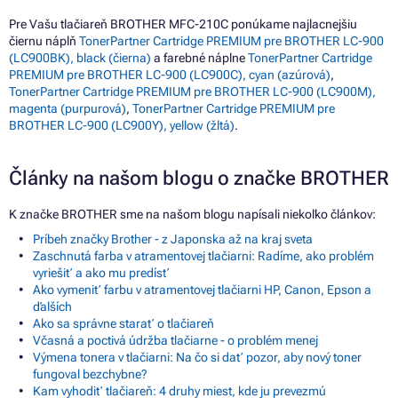
Pre Vašu tlačiareň BROTHER MFC-210C ponúkame najlacnejšiu
čiernu náplň
TonerPartner Cartridge PREMIUM pre BROTHER LC-900
(LC900BK), black (čierna)
a farebné náplne
TonerPartner Cartridge
PREMIUM pre BROTHER LC-900 (LC900C), cyan (azúrová)
,
TonerPartner Cartridge PREMIUM pre BROTHER LC-900 (LC900M),
magenta (purpurová)
,
TonerPartner Cartridge PREMIUM pre
BROTHER LC-900 (LC900Y), yellow (žltá)
.
Články na našom blogu o značke BROTHER
K značke BROTHER sme na našom blogu napísali niekoľko článkov:
Príbeh značky Brother - z Japonska až na kraj sveta
Zaschnutá farba v atramentovej tlačiarni: Radíme, ako problém
vyriešiť a ako mu predísť
Ako vymeniť farbu v atramentovej tlačiarni HP, Canon, Epson a
ďalších
Ako sa správne starať o tlačiareň
Včasná a poctivá údržba tlačiarne - o problém menej
Výmena tonera v tlačiarni: Na čo si dať pozor, aby nový toner
fungoval bezchybne?
Kam vyhodiť tlačiareň: 4 druhy miest, kde ju prevezmú