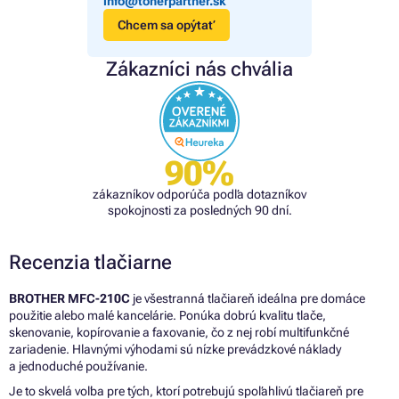
info@tonerpartner.sk
Chcem sa opýtať
Zákazníci nás chvália
90%
zákazníkov odporúča podľa dotazníkov
spokojnosti za posledných 90 dní.
Recenzia tlačiarne
BROTHER MFC-210C
je všestranná tlačiareň ideálna pre domáce
použitie alebo malé kancelárie. Ponúka dobrú kvalitu tlače,
skenovanie, kopírovanie a faxovanie, čo z nej robí multifunkčné
zariadenie. Hlavnými výhodami sú nízke prevádzkové náklady
a jednoduché používanie.
Je to skvelá voľba pre tých, ktorí potrebujú spoľahlivú tlačiareň pre