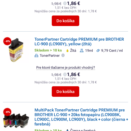
1,86 €
1,98 €
1,51 € bez DPH
Najnižšia cena za posledných 30 dní:
1,78 €
Do košíka
TonerPartner Cartridge PREMIUM pre BROTHER
- 6%
LC-900 (LC900Y), yellow (žltá)
Skladom > 10 ks
Žltá
19ml
9,79 Cent / ml
TonerPartner
Pre ktoré tlačiarne je produkt vhodný?
1,86 €
1,98 €
1,51 € bez DPH
Najnižšia cena za posledných 30 dní:
1,78 €
Do košíka
MultiPack TonerPartner Cartridge PREMIUM pre
- 6%
BROTHER LC-900 + 20ks fotopapíru (LC900BK,
LC900C, LC900M, LC900Y), black + color (čierna +
farebná)
Skladom > 10 ks
Čierna + farebná