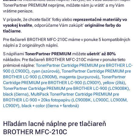
TonerPartner PREMIUM neprijme, môžete nám ju vrátiť a my Vám
vrátime peniaze.
V prípade, že chcete tlačiť fotky alebo
reprezentačné materiály vo
vysokej kvalite
, odporúčame Vám zakúpiť
originálne farby do
tlačiarne
.
Pre tlačiareň BROTHER MFC-210C máme v ponuke 5 kompatibilných
náplní a 2 originálnych náplní.
S náplňami
TonerPartner PREMIUM
môžete
ušetriť až 80%
nákladov. Pre tlačiareň BROTHER MFC-210C máme v ponuke tieto
prémiové náplne:
TonerPartner Cartridge PREMIUM pre BROTHER LC-
900 (LC900C), cyan (azúrová)
,
TonerPartner Cartridge PREMIUM pre
BROTHER LC-900 (LC900M), magenta (purpurová)
,
TonerPartner
Cartridge PREMIUM pre BROTHER LC-900 (LC900Y), yellow (žltá)
,
TonerPartner Cartridge PREMIUM pre BROTHER LC-900 (LC900BK),
black (čierna)
,
MultiPack TonerPartner Cartridge PREMIUM pre
BROTHER LC-900 + 20ks fotopapíru (LC900BK, LC900C, LC900M,
LC900Y), black + color (čierna + farebná)
Hľadám lacné náplne pre tlačiareň
BROTHER MFC-210C