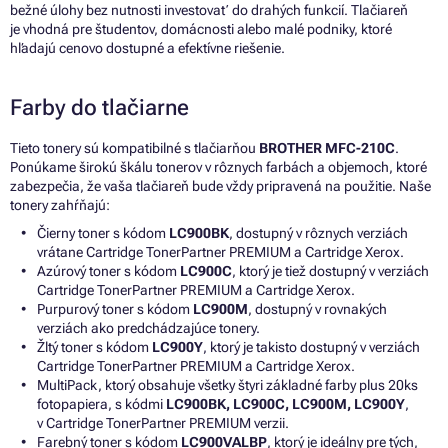
bežné úlohy bez nutnosti investovať do drahých funkcií. Tlačiareň
je vhodná pre študentov, domácnosti alebo malé podniky, ktoré
hľadajú cenovo dostupné a efektívne riešenie.
Farby do tlačiarne
Tieto tonery sú kompatibilné s tlačiarňou
BROTHER MFC-210C
.
Ponúkame širokú škálu tonerov v rôznych farbách a objemoch, ktoré
zabezpečia, že vaša tlačiareň bude vždy pripravená na použitie. Naše
tonery zahŕňajú:
Čierny toner s kódom
LC900BK
, dostupný v rôznych verziách
vrátane Cartridge TonerPartner PREMIUM a Cartridge Xerox.
Azúrový toner s kódom
LC900C
, ktorý je tiež dostupný v verziách
Cartridge TonerPartner PREMIUM a Cartridge Xerox.
Purpurový toner s kódom
LC900M
, dostupný v rovnakých
verziách ako predchádzajúce tonery.
Žltý toner s kódom
LC900Y
, ktorý je takisto dostupný v verziách
Cartridge TonerPartner PREMIUM a Cartridge Xerox.
MultiPack, ktorý obsahuje všetky štyri základné farby plus 20ks
fotopapiera, s kódmi
LC900BK, LC900C, LC900M, LC900Y
,
v Cartridge TonerPartner PREMIUM verzii.
Farebný toner s kódom
LC900VALBP
, ktorý je ideálny pre tých,