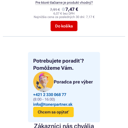
Pre ktoré tlačiarne je produkt vhodný?
7,47 €
7,91 €
6,07 € bez DPH
Najnižšia cena za posledných 30 dní:
7,17 €
Do košíka
Potrebujete poradiť?
Pomôžeme Vám.
Poradca pre výber
+421 2 330 068 77
(8:00 - 16:00)
info@tonerpartner.sk
Chcem sa opýtať
Zákazníci nás chvália