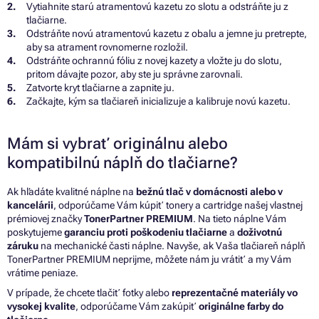
Vytiahnite starú atramentovú kazetu zo slotu a odstráňte ju z
tlačiarne.
Odstráňte novú atramentovú kazetu z obalu a jemne ju pretrepte,
aby sa atrament rovnomerne rozložil.
Odstráňte ochrannú fóliu z novej kazety a vložte ju do slotu,
pritom dávajte pozor, aby ste ju správne zarovnali.
Zatvorte kryt tlačiarne a zapnite ju.
Začkajte, kým sa tlačiareň inicializuje a kalibruje novú kazetu.
Mám si vybrať originálnu alebo
kompatibilnú náplň do tlačiarne?
Ak hľadáte kvalitné náplne na
bežnú tlač v domácnosti alebo v
kancelárii
, odporúčame Vám kúpiť tonery a cartridge našej vlastnej
prémiovej značky
TonerPartner PREMIUM
. Na tieto náplne Vám
poskytujeme
garanciu proti poškodeniu tlačiarne
a
doživotnú
záruku
na mechanické časti náplne. Navyše, ak Vaša tlačiareň náplň
TonerPartner PREMIUM neprijme, môžete nám ju vrátiť a my Vám
vrátime peniaze.
V prípade, že chcete tlačiť fotky alebo
reprezentačné materiály vo
vysokej kvalite
, odporúčame Vám zakúpiť
originálne farby do