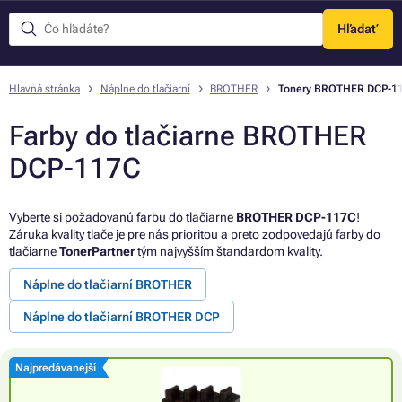
Hľadať
Menu
Hlavná stránka
Náplne do tlačiarní
BROTHER
Tonery BROTHER DCP-1
Farby do tlačiarne BROTHER
DCP-117C
Vyberte si požadovanú farbu do tlačiarne
BROTHER DCP-117C
!
Záruka kvality tlače je pre nás prioritou a preto zodpovedajú farby do
tlačiarne
TonerPartner
tým najvyšším štandardom kvality.
Náplne do tlačiarní BROTHER
Náplne do tlačiarní BROTHER DCP
Najpredávanejší