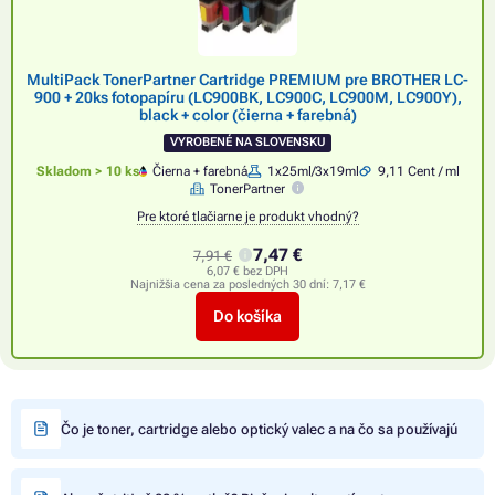
MultiPack TonerPartner Cartridge PREMIUM pre BROTHER LC-
900 + 20ks fotopapíru (LC900BK, LC900C, LC900M, LC900Y),
black + color (čierna + farebná)
VYROBENÉ NA SLOVENSKU
Skladom > 10 ks
Čierna + farebná
1x25ml/3x19ml
9,11 Cent / ml
TonerPartner
Pre ktoré tlačiarne je produkt vhodný?
7,47 €
7,91 €
6,07 € bez DPH
Najnižšia cena za posledných 30 dní:
7,17 €
Do košíka
Čo je toner, cartridge alebo optický valec a na čo sa používajú