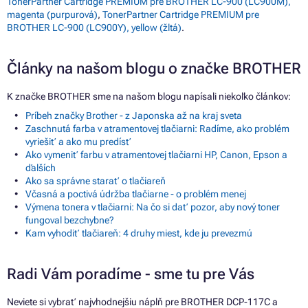
TonerPartner Cartridge PREMIUM pre BROTHER LC-900 (LC900M),
magenta (purpurová)
,
TonerPartner Cartridge PREMIUM pre
BROTHER LC-900 (LC900Y), yellow (žltá)
.
Články na našom blogu o značke BROTHER
K značke BROTHER sme na našom blogu napísali niekoľko článkov:
Príbeh značky Brother - z Japonska až na kraj sveta
Zaschnutá farba v atramentovej tlačiarni: Radíme, ako problém
vyriešiť a ako mu predísť
Ako vymeniť farbu v atramentovej tlačiarni HP, Canon, Epson a
ďalších
Ako sa správne starať o tlačiareň
Včasná a poctivá údržba tlačiarne - o problém menej
Výmena tonera v tlačiarni: Na čo si dať pozor, aby nový toner
fungoval bezchybne?
Kam vyhodiť tlačiareň: 4 druhy miest, kde ju prevezmú
Radi Vám poradíme - sme tu pre Vás
Neviete si vybrať najvhodnejšiu náplň pre BROTHER DCP-117C a