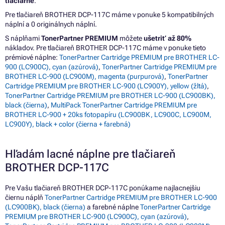
tlačiarne
.
Pre tlačiareň BROTHER DCP-117C máme v ponuke 5 kompatibilných
náplní a 0 originálnych náplní.
S náplňami
TonerPartner PREMIUM
môžete
ušetriť až 80%
nákladov. Pre tlačiareň BROTHER DCP-117C máme v ponuke tieto
prémiové náplne:
TonerPartner Cartridge PREMIUM pre BROTHER LC-
900 (LC900C), cyan (azúrová)
,
TonerPartner Cartridge PREMIUM pre
BROTHER LC-900 (LC900M), magenta (purpurová)
,
TonerPartner
Cartridge PREMIUM pre BROTHER LC-900 (LC900Y), yellow (žltá)
,
TonerPartner Cartridge PREMIUM pre BROTHER LC-900 (LC900BK),
black (čierna)
,
MultiPack TonerPartner Cartridge PREMIUM pre
BROTHER LC-900 + 20ks fotopapíru (LC900BK, LC900C, LC900M,
LC900Y), black + color (čierna + farebná)
Hľadám lacné náplne pre tlačiareň
BROTHER DCP-117C
Pre Vašu tlačiareň BROTHER DCP-117C ponúkame najlacnejšiu
čiernu náplň
TonerPartner Cartridge PREMIUM pre BROTHER LC-900
(LC900BK), black (čierna)
a farebné náplne
TonerPartner Cartridge
PREMIUM pre BROTHER LC-900 (LC900C), cyan (azúrová)
,