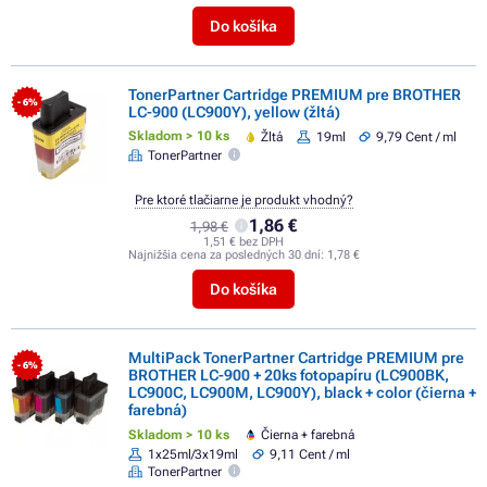
Do košíka
TonerPartner Cartridge PREMIUM pre BROTHER
- 6%
LC-900 (LC900Y), yellow (žltá)
Skladom > 10 ks
Žltá
19ml
9,79 Cent / ml
TonerPartner
Pre ktoré tlačiarne je produkt vhodný?
1,86 €
1,98 €
1,51 € bez DPH
Najnižšia cena za posledných 30 dní:
1,78 €
Do košíka
MultiPack TonerPartner Cartridge PREMIUM pre
- 6%
BROTHER LC-900 + 20ks fotopapíru (LC900BK,
LC900C, LC900M, LC900Y), black + color (čierna +
farebná)
Skladom > 10 ks
Čierna + farebná
1x25ml/3x19ml
9,11 Cent / ml
TonerPartner