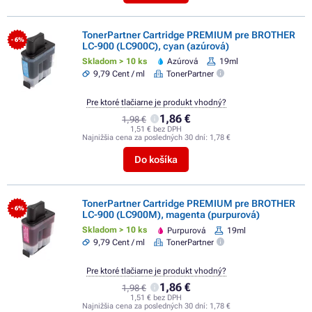
TonerPartner Cartridge PREMIUM pre BROTHER
- 6%
LC-900 (LC900C), cyan (azúrová)
Skladom > 10 ks
Azúrová
19ml
9,79 Cent / ml
TonerPartner
Pre ktoré tlačiarne je produkt vhodný?
1,86 €
1,98 €
1,51 € bez DPH
Najnižšia cena za posledných 30 dní:
1,78 €
Do košíka
TonerPartner Cartridge PREMIUM pre BROTHER
- 6%
LC-900 (LC900M), magenta (purpurová)
Skladom > 10 ks
Purpurová
19ml
9,79 Cent / ml
TonerPartner
Pre ktoré tlačiarne je produkt vhodný?
1,86 €
1,98 €
1,51 € bez DPH
Najnižšia cena za posledných 30 dní:
1,78 €