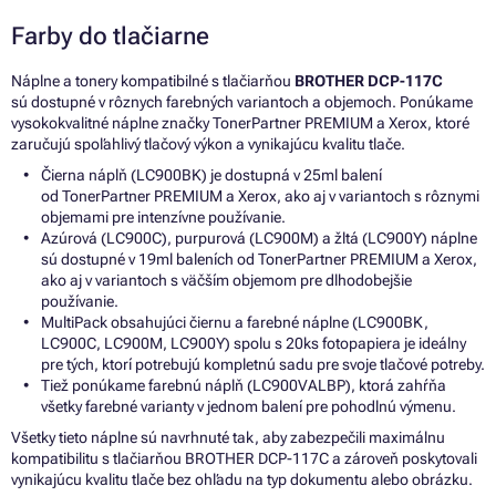
Farby do tlačiarne
Náplne a tonery kompatibilné s tlačiarňou
BROTHER DCP-117C
sú dostupné v rôznych farebných variantoch a objemoch. Ponúkame
vysokokvalitné náplne značky TonerPartner PREMIUM a Xerox, ktoré
zaručujú spoľahlivý tlačový výkon a vynikajúcu kvalitu tlače.
Čierna náplň (LC900BK) je dostupná v 25ml balení
od TonerPartner PREMIUM a Xerox, ako aj v variantoch s rôznymi
objemami pre intenzívne používanie.
Azúrová (LC900C), purpurová (LC900M) a žltá (LC900Y) náplne
sú dostupné v 19ml baleních od TonerPartner PREMIUM a Xerox,
ako aj v variantoch s väčším objemom pre dlhodobejšie
používanie.
MultiPack obsahujúci čiernu a farebné náplne (LC900BK,
LC900C, LC900M, LC900Y) spolu s 20ks fotopapiera je ideálny
pre tých, ktorí potrebujú kompletnú sadu pre svoje tlačové potreby.
Tiež ponúkame farebnú náplň (LC900VALBP), ktorá zahŕňa
všetky farebné varianty v jednom balení pre pohodlnú výmenu.
Všetky tieto náplne sú navrhnuté tak, aby zabezpečili maximálnu
kompatibilitu s tlačiarňou BROTHER DCP-117C a zároveň poskytovali
vynikajúcu kvalitu tlače bez ohľadu na typ dokumentu alebo obrázku.