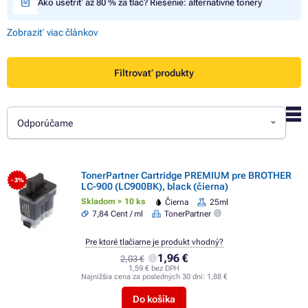
Ako ušetriť až 80 % za tlač? Riešenie: alternatívne tonery
Zobraziť viac článkov
Filtrovať produkty
Odporúčame
TonerPartner Cartridge PREMIUM pre BROTHER
- 3%
LC-900 (LC900BK), black (čierna)
Skladom > 10 ks
Čierna
25ml
7,84 Cent / ml
TonerPartner
Pre ktoré tlačiarne je produkt vhodný?
1,96 €
2,03 €
1,59 € bez DPH
Najnižšia cena za posledných 30 dní:
1,88 €
Do košíka