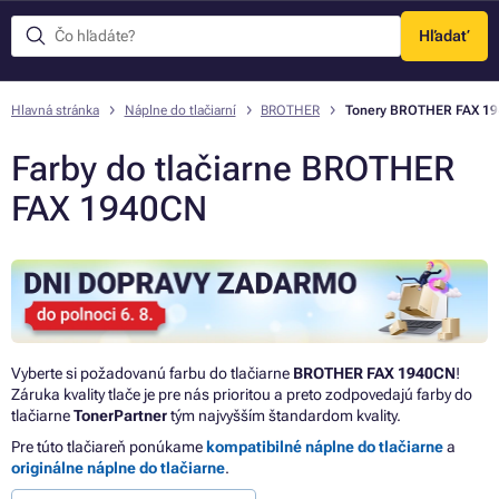
Hľadať
Menu
Hlavná stránka
Náplne do tlačiarní
BROTHER
Tonery BROTHER FAX 1
Farby do tlačiarne BROTHER
FAX 1940CN
Vyberte si požadovanú farbu do tlačiarne
BROTHER FAX 1940CN
!
Záruka kvality tlače je pre nás prioritou a preto zodpovedajú farby do
tlačiarne
TonerPartner
tým najvyšším štandardom kvality.
Pre túto tlačiareň ponúkame
kompatibilné náplne do tlačiarne
a
originálne náplne do tlačiarne
.