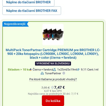
Náplne do tlačiarní BROTHER
Náplne do tlačiarní BROTHER FAX
Najpredávanejší
MultiPack TonerPartner Cartridge PREMIUM pre BROTHER LC-
900 + 20ks fotopapíru (LC900BK, LC900C, LC900M, LC900Y),
black + color (čierna + farebná)
VYROBENÉ NA SLOVENSKU
Skladom > 10 ks
Čierna + farebná
1x25ml/3x19ml
9,11 Cent / ml
TonerPartner
Pre ktoré tlačiarne je produkt vhodný?
7,47 €
7,91 €
6,07 € bez DPH
Najnižšia cena za posledných 30 dní:
7,17 €
Do košíka