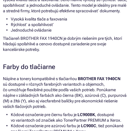
spoľahlivosť a jednoduché ovládanie. Tento model je ideálny pre malé
a stredné firmy, ktoré potrebujú efektívne spracovávať dokumenty.
Vysoká kvalita tlače a faxovania
Rýchlosť a spoľahlivosť
Jednoduché ovládanie
Tlačiareň BROTHER FAX 1940CN je dobrým riešením pre tých, ktorí
hľadajú spoľahlivé a cenovo dostupné zariadenie pre svoje
kancelárske potreby.
Farby do tlačiarne
Náplne a tonery kompatibilné s tlačiarňou
BROTHER FAX 1940CN
sú dostupné v rôznych farebných variantoch a objemoch,
čo umožňuje flexibilné použitie podľa vašich potrieb. Ponúkame
náplne v základných farbách ako čierna (BK), azúrová (C), purpurová
(M) a žltá (Y), ako aj viacfarebné balíčky pre ekonomické riešenie
vašich tlačových potrieb.
Kódové označenie pre čiernu farbu je
LC900BK
, dostupné
vo variantoch od značiek ako TonerPartner PREMIUM a Xerox.
Kódové označenie pre azúrovú farbu je
LC900C
, tiež ponúkané