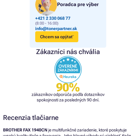
Poradca pre výber
+421 2 330 068 77
(8:00 - 16:00)
info@tonerpartner.sk
Chcem sa opýtať
Zákazníci nás chvália
90%
zákazníkov odporúča podľa dotazníkov
spokojnosti za posledných 90 dní.
Recenzia tlačiarne
BROTHER FAX 1940CN
je multifunkčné zariadenie, ktoré poskytuje
vysokú kvalitu tlače a faxovania. Jeho hlavné výhody sú rýchlosť tlače,