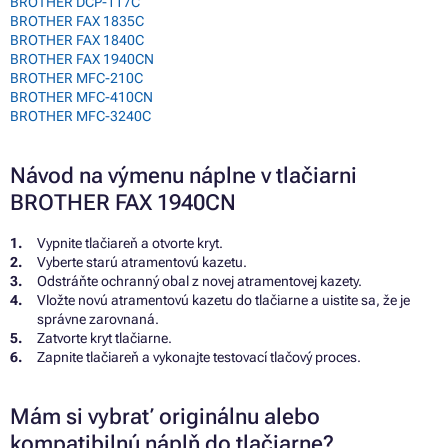
BROTHER DCP-117C
BROTHER FAX 1835C
BROTHER FAX 1840C
BROTHER FAX 1940CN
BROTHER MFC-210C
BROTHER MFC-410CN
BROTHER MFC-3240C
Návod na výmenu náplne v tlačiarni
BROTHER FAX 1940CN
Vypnite tlačiareň a otvorte kryt.
Vyberte starú atramentovú kazetu.
Odstráňte ochranný obal z novej atramentovej kazety.
Vložte novú atramentovú kazetu do tlačiarne a uistite sa, že je
správne zarovnaná.
Zatvorte kryt tlačiarne.
Zapnite tlačiareň a vykonajte testovací tlačový proces.
Mám si vybrať originálnu alebo
kompatibilnú náplň do tlačiarne?