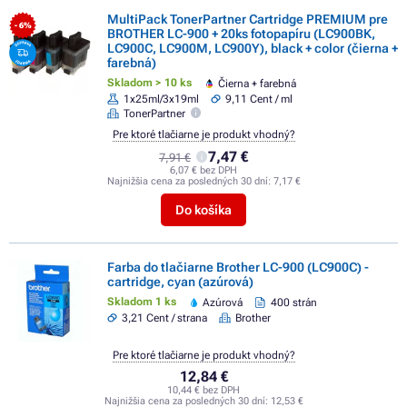
MultiPack TonerPartner Cartridge PREMIUM pre
- 6%
BROTHER LC-900 + 20ks fotopapíru (LC900BK,
LC900C, LC900M, LC900Y), black + color (čierna +
farebná)
Skladom > 10 ks
Čierna + farebná
1x25ml/3x19ml
9,11 Cent / ml
TonerPartner
Pre ktoré tlačiarne je produkt vhodný?
7,47 €
7,91 €
6,07 € bez DPH
Najnižšia cena za posledných 30 dní:
7,17 €
Do košíka
Farba do tlačiarne Brother LC-900 (LC900C) -
cartridge, cyan (azúrová)
Skladom 1 ks
Azúrová
400 strán
3,21 Cent / strana
Brother
Pre ktoré tlačiarne je produkt vhodný?
12,84 €
10,44 € bez DPH
Najnižšia cena za posledných 30 dní:
12,53 €