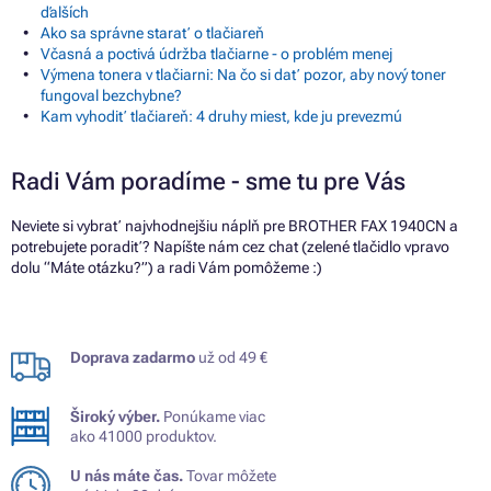
ďalších
Ako sa správne starať o tlačiareň
Včasná a poctivá údržba tlačiarne - o problém menej
Výmena tonera v tlačiarni: Na čo si dať pozor, aby nový toner
fungoval bezchybne?
Kam vyhodiť tlačiareň: 4 druhy miest, kde ju prevezmú
Radi Vám poradíme - sme tu pre Vás
Neviete si vybrať najvhodnejšiu náplň pre BROTHER FAX 1940CN a
potrebujete poradiť? Napíšte nám cez chat (zelené tlačidlo vpravo
dolu “Máte otázku?”) a radi Vám pomôžeme :)
Doprava zadarmo
už od 49 €
Široký výber.
Ponúkame viac
ako 41000 produktov.
U nás máte čas.
Tovar môžete