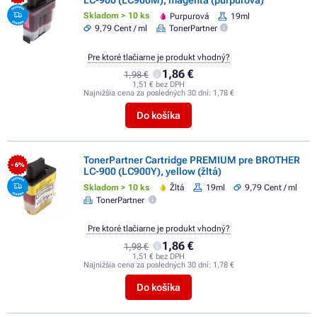
Skladom > 10 ks
Purpurová
19ml
9,79 Cent / ml
TonerPartner
Pre ktoré tlačiarne je produkt vhodný?
1,86 €
1,98 €
1,51 € bez DPH
Najnižšia cena za posledných 30 dní:
1,78 €
Do košíka
TonerPartner Cartridge PREMIUM pre BROTHER
- 6%
LC-900 (LC900Y), yellow (žltá)
Skladom > 10 ks
Žltá
19ml
9,79 Cent / ml
TonerPartner
Pre ktoré tlačiarne je produkt vhodný?
1,86 €
1,98 €
1,51 € bez DPH
Najnižšia cena za posledných 30 dní:
1,78 €
Do košíka