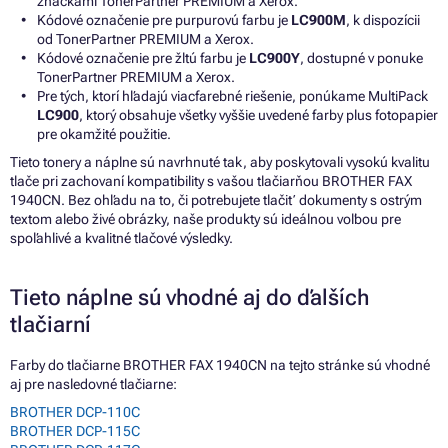
značkami TonerPartner PREMIUM a Xerox.
Kódové označenie pre purpurovú farbu je
LC900M
, k dispozícii
od TonerPartner PREMIUM a Xerox.
Kódové označenie pre žltú farbu je
LC900Y
, dostupné v ponuke
TonerPartner PREMIUM a Xerox.
Pre tých, ktorí hľadajú viacfarebné riešenie, ponúkame MultiPack
LC900
, ktorý obsahuje všetky vyššie uvedené farby plus fotopapier
pre okamžité použitie.
Tieto tonery a náplne sú navrhnuté tak, aby poskytovali vysokú kvalitu
tlače pri zachovaní kompatibility s vašou tlačiarňou BROTHER FAX
1940CN. Bez ohľadu na to, či potrebujete tlačiť dokumenty s ostrým
textom alebo živé obrázky, naše produkty sú ideálnou voľbou pre
spoľahlivé a kvalitné tlačové výsledky.
Tieto náplne sú vhodné aj do ďalších
tlačiarní
Farby do tlačiarne BROTHER FAX 1940CN na tejto stránke sú vhodné
aj pre nasledovné tlačiarne:
BROTHER DCP-110C
BROTHER DCP-115C