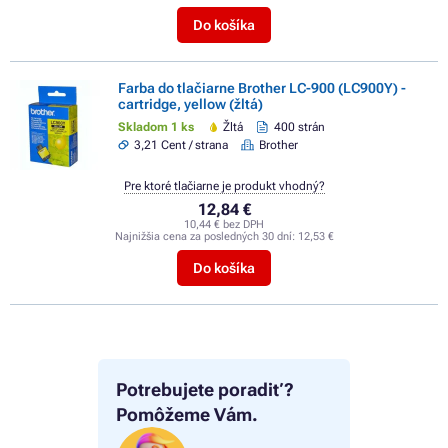
Do košíka
Farba do tlačiarne Brother LC-900 (LC900Y) -
cartridge, yellow (žltá)
Skladom 1 ks
Žltá
400 strán
3,21 Cent / strana
Brother
Pre ktoré tlačiarne je produkt vhodný?
12,84 €
10,44 € bez DPH
Najnižšia cena za posledných 30 dní:
12,53 €
Do košíka
Potrebujete poradiť?
Pomôžeme Vám.