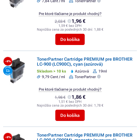
7,84 Cent / ml
TonerPartner
Pre ktoré tlačiarne je produkt vhodný?
1,96 €
2,03 €
1,59 € bez DPH
Najnižšia cena za posledných 30 dní:
1,88 €
Do košíka
TonerPartner Cartridge PREMIUM pre BROTHER
- 6%
LC-900 (LC900C), cyan (azúrová)
Skladom > 10 ks
Azúrová
19ml
9,79 Cent / ml
TonerPartner
Pre ktoré tlačiarne je produkt vhodný?
1,86 €
1,98 €
1,51 € bez DPH
Najnižšia cena za posledných 30 dní:
1,78 €
Do košíka
TonerPartner Cartridge PREMIUM pre BROTHER
- 6%
LC-900 (LC900M), magenta (purpurová)