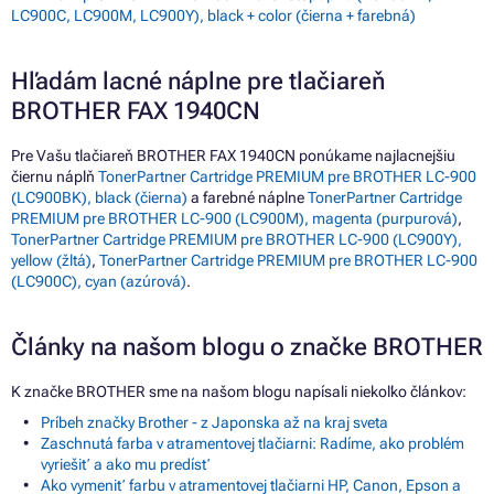
LC900C, LC900M, LC900Y), black + color (čierna + farebná)
Hľadám lacné náplne pre tlačiareň
BROTHER FAX 1940CN
Pre Vašu tlačiareň BROTHER FAX 1940CN ponúkame najlacnejšiu
čiernu náplň
TonerPartner Cartridge PREMIUM pre BROTHER LC-900
(LC900BK), black (čierna)
a farebné náplne
TonerPartner Cartridge
PREMIUM pre BROTHER LC-900 (LC900M), magenta (purpurová)
,
TonerPartner Cartridge PREMIUM pre BROTHER LC-900 (LC900Y),
yellow (žltá)
,
TonerPartner Cartridge PREMIUM pre BROTHER LC-900
(LC900C), cyan (azúrová)
.
Články na našom blogu o značke BROTHER
K značke BROTHER sme na našom blogu napísali niekoľko článkov:
Príbeh značky Brother - z Japonska až na kraj sveta
Zaschnutá farba v atramentovej tlačiarni: Radíme, ako problém
vyriešiť a ako mu predísť
Ako vymeniť farbu v atramentovej tlačiarni HP, Canon, Epson a