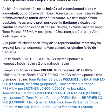
Ak hľadáte kvalitné náplne na
bežnú tlač v domácnosti alebo v
kancelárii
, odporúčame Vám kúpiť tonery a cartridge našej vlastnej
prémiovej značky
TonerPartner PREMIUM
. Na tieto náplne Vám
poskytujeme
garanciu proti poškodeniu tlačiarne
a
doživotnú
záruku
na mechanické časti náplne. Navyše, ak Vaša tlačiareň náplň
TonerPartner PREMIUM neprijme, môžete nám ju vrátiť a my Vám
vrátime peniaze.
V prípade, že chcete tlačiť fotky alebo
reprezentačné materiály vo
vysokej kvalite
, odporúčame Vám zakúpiť
originálne farby do
tlačiarne
.
Pre tlačiareň BROTHER FAX 1940CN máme v ponuke 5
kompatibilných náplní a 2 originálnych náplní.
S náplňami
TonerPartner PREMIUM
môžete
ušetriť až 80%
nákladov. Pre tlačiareň BROTHER FAX 1940CN máme v ponuke tieto
prémiové náplne:
TonerPartner Cartridge PREMIUM pre BROTHER LC-
900 (LC900M), magenta (purpurová)
,
TonerPartner Cartridge
PREMIUM pre BROTHER LC-900 (LC900Y), yellow (žltá)
,
TonerPartner Cartridge PREMIUM pre BROTHER LC-900 (LC900C),
cyan (azúrová)
,
TonerPartner Cartridge PREMIUM pre BROTHER LC-
900 (LC900BK), black (čierna)
,
MultiPack TonerPartner Cartridge
PREMIUM pre BROTHER LC-900 + 20ks fotopapíru (LC900BK,