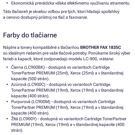
Ekonomická prevádzka vďaka efektívnemu využívaniu atramentu.
Táto tlačiareň je skvelou voľbou pre tých, ktorí hľadajú spoľahlivý
a cenovo dostupný prístroj na tlač a faxovanie.
Farby do tlačiarne
Náplne a tonery kompatibilné s tlačiarňou
BROTHER FAX 1835C
sú ideálnym riešením pre vaše tlačové potreby. Ponúkame široký výber
farieb a kapacít, ktoré zodpovedajú modelu LC-900, vrátane:
Čierna (LC900BK) - dostupná vo variantoch Cartridge
TonerPartner PREMIUM (25ml), Xerox (25ml) a v štandardnej
kapacite (500 strán).
Azúrová (LC900C) - dostupná vo variantoch Cartridge
TonerPartner PREMIUM (19ml), Xerox (19ml) a v štandardnej
kapacite (400 strán).
Purpurová (LC900M) - dostupná vo variantoch Cartridge
TonerPartner PREMIUM (19ml), Xerox (19ml) a v štandardnej
kapacite (400 strán).
Žltá (LC900Y) - dostupná vo variantoch Cartridge TonerPartner
PREMIUM (19ml), Xerox (19ml) a v štandardnej kapacite (400
strán).