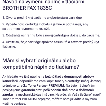
Návod na výmenu náplne v tlačiarni
BROTHER FAX 1835C
1. Otvorte predný kryt tlačiarne a vyberte starú cartridge.
2. Vyberte novú cartridge z obalu a jemne ju potriasajte, aby
sa atrament rovnomerne rozložil.
3. Odstráňte ochrannú fóliu z novej cartridge a vložte ju do tlačiarne.
4. Uistite sa, že je cartridge správne zasunutá a zatvorte predný kryt
tlačiarne.
Mám si vybrať originálnu alebo
kompatibilnú náplň do tlačiarne?
Ak hľadáte kvalitné náplne na
bežnú tlač v domácnosti alebo v
kancelárii
, odporúčame Vám kúpiť tonery a cartridge našej vlastnej
prémiovej značky
TonerPartner PREMIUM
. Na tieto náplne Vám
poskytujeme
garanciu proti poškodeniu tlačiarne
a
doživotnú
záruku
na mechanické časti náplne. Navyše, ak Vaša tlačiareň náplň
TonerPartner PREMIUM neprijme, môžete nám ju vrátiť a my Vám
vrátime peniaze.