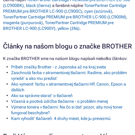
(LC900BK), black (čierna)
a farebné náplne
TonerPartner Cartridge
PREMIUM pre BROTHER LC-900 (LC900C), cyan (azúrová)
,
TonerPartner Cartridge PREMIUM pre BROTHER LC-900 (LC900M),
magenta (purpurová)
,
TonerPartner Cartridge PREMIUM pre
BROTHER LC-900 (LC900Y), yellow (žltá)
.
Články na našom blogu o značke BROTHER
K značke BROTHER sme na našom blogu napísali niekoľko článkov:
Príbeh značky Brother - z Japonska až na kraj sveta
Zaschnutá farba v atramentovej tlačiarni: Radíme, ako problém
vyriešiť a ako mu predísť
Ako vymeniť farbu v atramentovej tlačiarni HP, Canon, Epson a
ďalších
Ako sa správne starať o tlačiareň
Včasná a poctivá údržba tlačiarne - o problém menej
Výmena tonera v tlačiarni: Na čo si dať pozor, aby nový toner
fungoval bezchybne?
Kam vyhodiť tlačiareň: 4 druhy miest, kde ju prevezmú