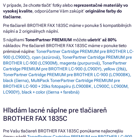
V prípade, že chcete tlačiť fotky alebo
reprezentačné materiály vo
vysokej kvalite
, odporúčame Vám zakúpiť
originálne farby do
tlačiarne
.
Pre tlačiareň BROTHER FAX 1835C máme v ponuke 5 kompatibilných
náplní a 2 originálnych náplní.
S náplňami
TonerPartner PREMIUM
môžete
ušetriť až 80%
nákladov. Pre tlačiareň BROTHER FAX 1835C máme v ponuke tieto
prémiové náplne:
TonerPartner Cartridge PREMIUM pre BROTHER LC-
900 (LC900C), cyan (azúrová)
,
TonerPartner Cartridge PREMIUM pre
BROTHER LC-900 (LC900M), magenta (purpurová)
,
TonerPartner
Cartridge PREMIUM pre BROTHER LC-900 (LC900Y), yellow (žltá)
,
TonerPartner Cartridge PREMIUM pre BROTHER LC-900 (LC900BK),
black (čierna)
,
MultiPack TonerPartner Cartridge PREMIUM pre
BROTHER LC-900 + 20ks fotopapíru (LC900BK, LC900C, LC900M,
LC900Y), black + color (čierna + farebná)
Hľadám lacné náplne pre tlačiareň
BROTHER FAX 1835C
Pre Vašu tlačiareň BROTHER FAX 1835C ponúkame najlacnejšiu
čiernu náplň
TonerPartner Cartridge PREMIUM pre BROTHER LC-900