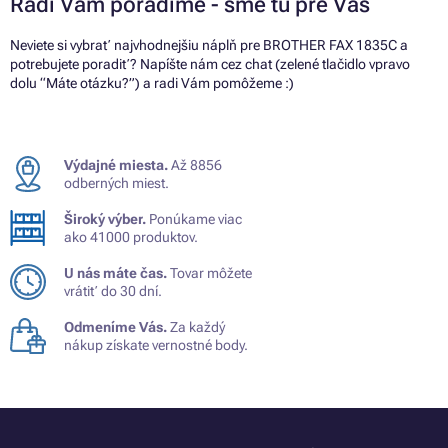
Radi Vám poradíme - sme tu pre Vás
Neviete si vybrať najvhodnejšiu náplň pre BROTHER FAX 1835C a
potrebujete poradiť? Napíšte nám cez chat (zelené tlačidlo vpravo
dolu “Máte otázku?”) a radi Vám pomôžeme :)
Výdajné miesta.
Až 8856
odberných miest.
Široký výber.
Ponúkame viac
ako 41000 produktov.
U nás máte čas.
Tovar môžete
vrátiť do 30 dní.
Odmeníme Vás.
Za každý
nákup získate vernostné body.