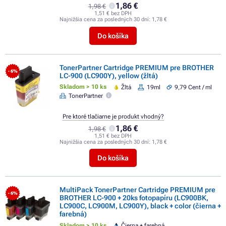
1,86 €
1,98 €
1,51 € bez DPH
Najnižšia cena za posledných 30 dní:
1,78 €
Do košíka
TonerPartner Cartridge PREMIUM pre BROTHER
- 6%
LC-900 (LC900Y), yellow (žltá)
Skladom > 10 ks
Žltá
19ml
9,79 Cent / ml
TonerPartner
Pre ktoré tlačiarne je produkt vhodný?
1,86 €
1,98 €
1,51 € bez DPH
Najnižšia cena za posledných 30 dní:
1,78 €
Do košíka
MultiPack TonerPartner Cartridge PREMIUM pre
- 6%
BROTHER LC-900 + 20ks fotopapíru (LC900BK,
LC900C, LC900M, LC900Y), black + color (čierna +
farebná)
Skladom > 10 ks
Čierna + farebná