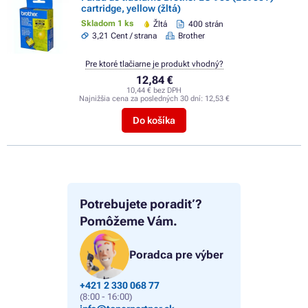
cartridge, yellow (žltá)
Skladom 1 ks
Žltá
400 strán
3,21 Cent / strana
Brother
Pre ktoré tlačiarne je produkt vhodný?
12,84 €
10,44 € bez DPH
Najnižšia cena za posledných 30 dní:
12,53 €
Do košíka
Potrebujete poradiť?
Pomôžeme Vám.
Poradca pre výber
+421 2 330 068 77
(8:00 - 16:00)