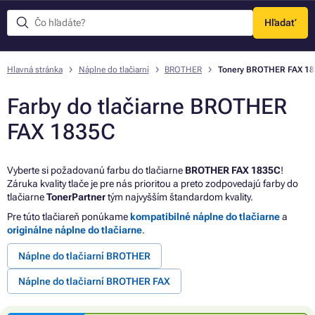
Hľadať
Menu
Hlavná stránka
Náplne do tlačiarní
BROTHER
Tonery BROTHER FAX 1
Farby do tlačiarne BROTHER
FAX 1835C
Vyberte si požadovanú farbu do tlačiarne
BROTHER FAX 1835C
!
Záruka kvality tlače je pre nás prioritou a preto zodpovedajú farby do
tlačiarne
TonerPartner
tým najvyšším štandardom kvality.
Pre túto tlačiareň ponúkame
kompatibilné náplne do tlačiarne
a
originálne náplne do tlačiarne
.
Náplne do tlačiarní BROTHER
Náplne do tlačiarní BROTHER FAX