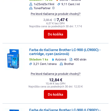
1x25ml/3x19ml
9,11 Cent / ml
TonerPartner
Pre ktoré tlačiarne je produkt vhodný?
7,47 €
7,91 €
6,07 € bez DPH
Najnižšia cena za posledných 30 dní:
7,17 €
Do košíka
Farba do tlačiarne Brother LC-900 (LC900C) -
cartridge, cyan (azúrová)
Skladom 1 ks
Azúrová
400 strán
3,21 Cent / strana
Brother
Pre ktoré tlačiarne je produkt vhodný?
12,84 €
10,44 € bez DPH
Najnižšia cena za posledných 30 dní:
12,53 €
Do košíka
Farba do tlačiarne Brother LC-900 (LC900Y) -