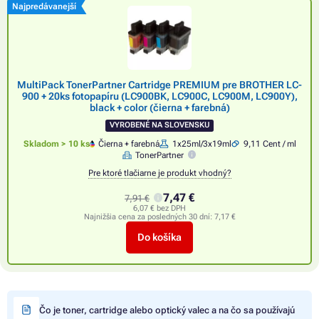
Najpredávanejší
MultiPack TonerPartner Cartridge PREMIUM pre BROTHER LC-
900 + 20ks fotopapíru (LC900BK, LC900C, LC900M, LC900Y),
black + color (čierna + farebná)
VYROBENÉ NA SLOVENSKU
Skladom > 10 ks
Čierna + farebná
1x25ml/3x19ml
9,11 Cent / ml
TonerPartner
Pre ktoré tlačiarne je produkt vhodný?
7,47 €
7,91 €
6,07 € bez DPH
Najnižšia cena za posledných 30 dní:
7,17 €
Do košíka
Čo je toner, cartridge alebo optický valec a na čo sa používajú