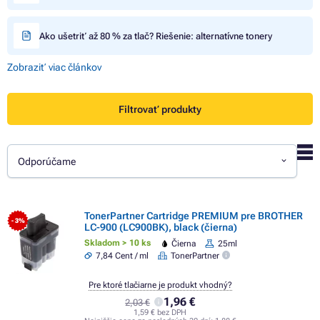
Ako ušetriť až 80 % za tlač? Riešenie: alternatívne tonery
Zobraziť viac článkov
Filtrovať produkty
Odporúčame
TonerPartner Cartridge PREMIUM pre BROTHER
- 3%
LC-900 (LC900BK), black (čierna)
Skladom > 10 ks
Čierna
25ml
7,84 Cent / ml
TonerPartner
Pre ktoré tlačiarne je produkt vhodný?
1,96 €
2,03 €
1,59 € bez DPH