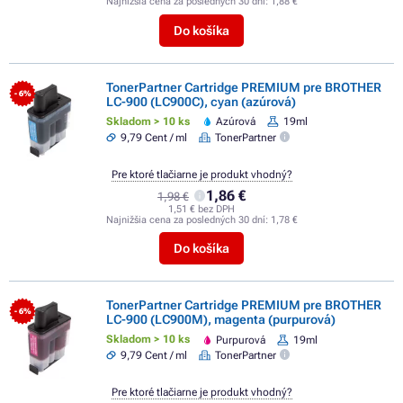
Najnižšia cena za posledných 30 dní:
1,88 €
Do košíka
TonerPartner Cartridge PREMIUM pre BROTHER
- 6%
LC-900 (LC900C), cyan (azúrová)
Skladom > 10 ks
Azúrová
19ml
9,79 Cent / ml
TonerPartner
Pre ktoré tlačiarne je produkt vhodný?
1,86 €
1,98 €
1,51 € bez DPH
Najnižšia cena za posledných 30 dní:
1,78 €
Do košíka
TonerPartner Cartridge PREMIUM pre BROTHER
- 6%
LC-900 (LC900M), magenta (purpurová)
Skladom > 10 ks
Purpurová
19ml
9,79 Cent / ml
TonerPartner
Pre ktoré tlačiarne je produkt vhodný?