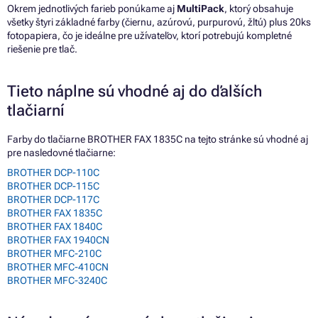
Okrem jednotlivých farieb ponúkame aj
MultiPack
, ktorý obsahuje
všetky štyri základné farby (čiernu, azúrovú, purpurovú, žltú) plus 20ks
fotopapiera, čo je ideálne pre užívateľov, ktorí potrebujú kompletné
riešenie pre tlač.
Tieto náplne sú vhodné aj do ďalších
tlačiarní
Farby do tlačiarne BROTHER FAX 1835C na tejto stránke sú vhodné aj
pre nasledovné tlačiarne:
BROTHER DCP-110C
BROTHER DCP-115C
BROTHER DCP-117C
BROTHER FAX 1835C
BROTHER FAX 1840C
BROTHER FAX 1940CN
BROTHER MFC-210C
BROTHER MFC-410CN
BROTHER MFC-3240C