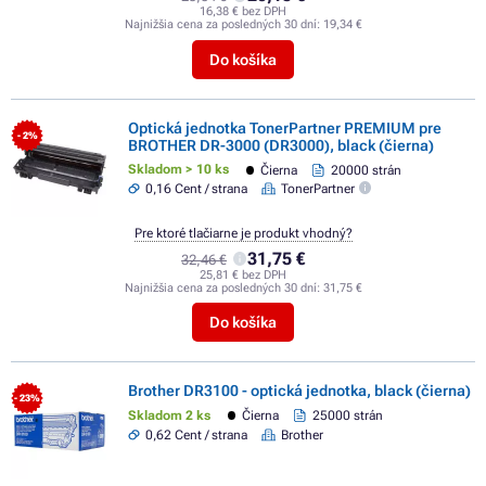
16,38 € bez DPH
Najnižšia cena za posledných 30 dní:
19,34 €
Do košíka
Optická jednotka TonerPartner PREMIUM pre
- 2%
BROTHER DR-3000 (DR3000), black (čierna)
Skladom > 10 ks
Čierna
20000 strán
0,16 Cent / strana
TonerPartner
Pre ktoré tlačiarne je produkt vhodný?
31,75 €
32,46 €
25,81 € bez DPH
Najnižšia cena za posledných 30 dní:
31,75 €
Do košíka
Brother DR3100 - optická jednotka, black (čierna)
- 23%
Skladom 2 ks
Čierna
25000 strán
0,62 Cent / strana
Brother