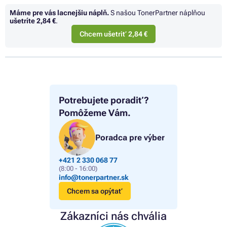
Máme pre vás lacnejšiu náplň.
S našou TonerPartner náplňou
ušetríte
2,84 €
.
Chcem ušetriť 2,84 €
Potrebujete poradiť?
Pomôžeme Vám.
Poradca pre výber
+421 2 330 068 77
(8:00 - 16:00)
info@tonerpartner.sk
Chcem sa opýtať
Zákazníci nás chvália