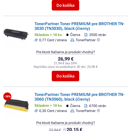
Do košíka
TonerPartner Toner PREMIUM pre BROTHER TN-
3030 (TN3030), black (čierny)
Skladom > 10 ks
Čierna
3500 strán
0,77 Cent / strana
TonerPartner
Pre ktoré tlačiarne je produkt vhodný?
26,99 €
21,94 € bez DPH
Najnižšia cena za posledných 30 dní:
25,90 €
Do košíka
TonerPartner Toner PREMIUM pre BROTHER TN-
- 15%
3060 (TN3060), black (čierny)
Skladom > 10 ks
Čierna
6700 strán
0,30 Cent / strana
TonerPartner
Pre ktoré tlačiarne je produkt vhodný?
20,15 €
23,84 €