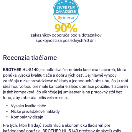
90%
zákazníkov odporúča podľa dotazníkov
spokojnosti za posledných 90 dní.
Recenzia tlačiarne
BROTHER HL-5140
je spoľahlivá čiernobiela laserová tlačiareň, ktorá
ponúka vysokú kvalitu tlače a dobrú rýchlosť. Jej hlavné výhody
zahŕňajú nízke prevádzkové náklady a jednoduchú obsluhu, čo ju robí
ideálnou voľbou pre malé kancelárie alebo domáce použitie. Tlačiareň
je tiež kompaktná, čo uľahčuje jej umiestnenie na pracovný stôl bez
toho, aby zaberala príliš veľa miesta.
Vysoká kvalita tlače
Nízke prevádzkové náklady
Kompaktný dizajn
Pre tých, ktorí hľadajú spoľahlivú a ekonomickú tlačiareň pre
každodenné použitie, BROTHER HL-5140 predstavuje skvelú voľbu.