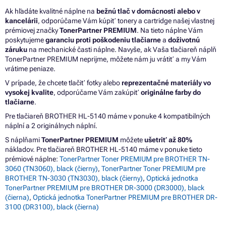
Ak hľadáte kvalitné náplne na
bežnú tlač v domácnosti alebo v
kancelárii
, odporúčame Vám kúpiť tonery a cartridge našej vlastnej
prémiovej značky
TonerPartner PREMIUM
. Na tieto náplne Vám
poskytujeme
garanciu proti poškodeniu tlačiarne
a
doživotnú
záruku
na mechanické časti náplne. Navyše, ak Vaša tlačiareň náplň
TonerPartner PREMIUM neprijme, môžete nám ju vrátiť a my Vám
vrátime peniaze.
V prípade, že chcete tlačiť fotky alebo
reprezentačné materiály vo
vysokej kvalite
, odporúčame Vám zakúpiť
originálne farby do
tlačiarne
.
Pre tlačiareň BROTHER HL-5140 máme v ponuke 4 kompatibilných
náplní a 2 originálnych náplní.
S náplňami
TonerPartner PREMIUM
môžete
ušetriť až 80%
nákladov. Pre tlačiareň BROTHER HL-5140 máme v ponuke tieto
prémiové náplne:
TonerPartner Toner PREMIUM pre BROTHER TN-
3060 (TN3060), black (čierny)
,
TonerPartner Toner PREMIUM pre
BROTHER TN-3030 (TN3030), black (čierny)
,
Optická jednotka
TonerPartner PREMIUM pre BROTHER DR-3000 (DR3000), black
(čierna)
,
Optická jednotka TonerPartner PREMIUM pre BROTHER DR-
3100 (DR3100), black (čierna)