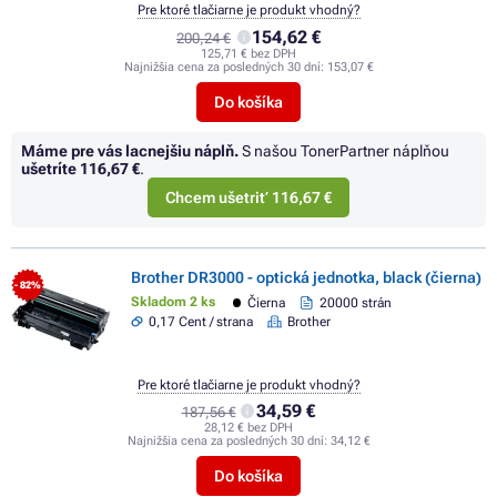
Pre ktoré tlačiarne je produkt vhodný?
154,62 €
200,24 €
125,71 € bez DPH
Najnižšia cena za posledných 30 dní:
153,07 €
Do košíka
Máme pre vás lacnejšiu náplň.
S našou TonerPartner náplňou
ušetríte
116,67 €
.
Chcem ušetriť 116,67 €
Brother DR3000 - optická jednotka, black (čierna)
- 82%
Skladom 2 ks
Čierna
20000 strán
0,17 Cent / strana
Brother
Pre ktoré tlačiarne je produkt vhodný?
34,59 €
187,56 €
28,12 € bez DPH
Najnižšia cena za posledných 30 dní:
34,12 €
Do košíka