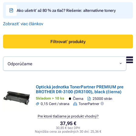
Ako ušetriť až 80 % za tlač? Riešenie: alternatívne tonery
Zobraziť viac článkov
Filtrovať produkty
Odporúčame
Optická jednotka TonerPartner PREMIUM pre
BROTHER DR-3100 (DR3100), black (čierna)
Skladom > 10 ks
Čierna
25000 strán
0,15 Cent / strana
TonerPartner
Pre ktoré tlačiarne je produkt vhodný?
37,95 €
30,85 € bez DPH
Najnižšia cena za posledných 30 dní:
25,36 €