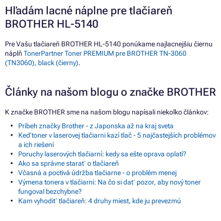
Hľadám lacné náplne pre tlačiareň
BROTHER HL-5140
Pre Vašu tlačiareň BROTHER HL-5140 ponúkame najlacnejšiu čiernu
náplň
TonerPartner Toner PREMIUM pre BROTHER TN-3060
(TN3060), black (čierny)
.
Články na našom blogu o značke BROTHER
K značke BROTHER sme na našom blogu napísali niekoľko článkov:
Príbeh značky Brother - z Japonska až na kraj sveta
Keď toner v laserovej tlačiarni kazí tlač - 5 najčastejších problémov
a ich riešení
Poruchy laserových tlačiarní: kedy sa ešte oprava oplatí?
Ako sa správne starať o tlačiareň
Včasná a poctivá údržba tlačiarne - o problém menej
Výmena tonera v tlačiarni: Na čo si dať pozor, aby nový toner
fungoval bezchybne?
Kam vyhodiť tlačiareň: 4 druhy miest, kde ju prevezmú