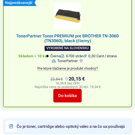
Najpredávanejší
TonerPartner Toner PREMIUM pre BROTHER TN-3060
(TN3060), black (čierny)
VYROBENÉ NA SLOVENSKU
Skladom > 10 ks
Čierna
6700 strán
0,30 Cent / strana
TonerPartner
Pre ktoré tlačiarne je produkt vhodný?
20,15 €
23,84 €
16,38 € bez DPH
Najnižšia cena za posledných 30 dní:
19,34 €
Do košíka
Čo je toner, cartridge alebo optický valec a na čo sa používajú