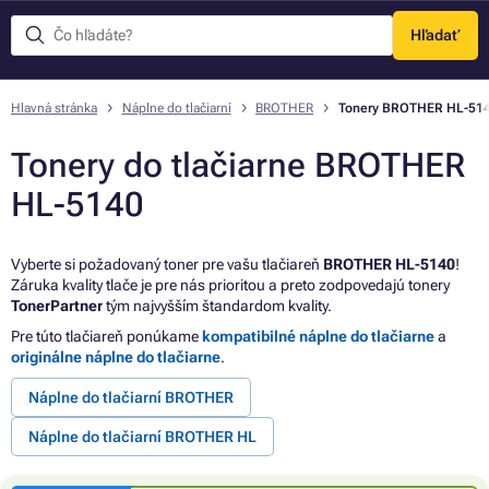
Hľadať
Menu
Hlavná stránka
Náplne do tlačiarní
BROTHER
Tonery BROTHER HL-51
Tonery do tlačiarne BROTHER
HL-5140
Vyberte si požadovaný toner pre vašu tlačiareň
BROTHER HL-5140
!
Záruka kvality tlače je pre nás prioritou a preto zodpovedajú tonery
TonerPartner
tým najvyšším štandardom kvality.
Pre túto tlačiareň ponúkame
kompatibilné náplne do tlačiarne
a
originálne náplne do tlačiarne
.
Náplne do tlačiarní BROTHER
Náplne do tlačiarní BROTHER HL