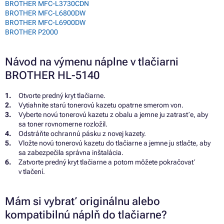
BROTHER MFC-L3730CDN
BROTHER MFC-L6800DW
BROTHER MFC-L6900DW
BROTHER P2000
Návod na výmenu náplne v tlačiarni
BROTHER HL-5140
Otvorte predný kryt tlačiarne.
Vytiahnite starú tonerovú kazetu opatrne smerom von.
Vyberte novú tonerovú kazetu z obalu a jemne ju zatrasťe, aby
sa toner rovnomerne rozložil.
Odstráňte ochrannú pásku z novej kazety.
Vložte novú tonerovú kazetu do tlačiarne a jemne ju stlačte, aby
sa zabezpečila správna inštalácia.
Zatvorte predný kryt tlačiarne a potom môžete pokračovať
v tlačení.
Mám si vybrať originálnu alebo
kompatibilnú náplň do tlačiarne?