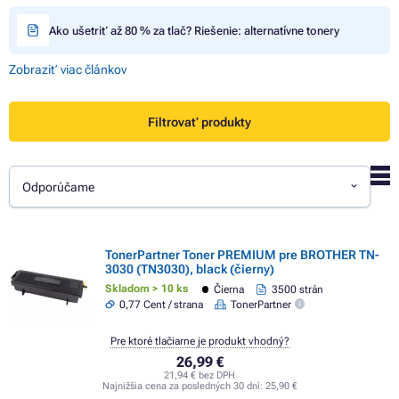
Ako ušetriť až 80 % za tlač? Riešenie: alternatívne tonery
Zobraziť viac článkov
Filtrovať produkty
Odporúčame
TonerPartner Toner PREMIUM pre BROTHER TN-
3030 (TN3030), black (čierny)
Skladom > 10 ks
Čierna
3500 strán
0,77 Cent / strana
TonerPartner
Pre ktoré tlačiarne je produkt vhodný?
26,99 €
21,94 € bez DPH
Najnižšia cena za posledných 30 dní:
25,90 €