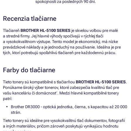
spokojnosti za posledných 90 dní.
Recenzia tlačiarne
Tlačiareň
BROTHER HL-5100 SERIES
je skvelou voľbou pre malé
a stredné firmy. Jej hlavné výhody spočívajú v rýchlej tlači
a vysokokvalitnom výstupe. Tento model je ekonomický, má nízke
prevádzkové náklady a je jednoduchý na používanie. Ideálna je pre
tých, ktorí potrebujú spoľahlivú tlačiareň pre každodennú prácu.
Farby do tlačiarne
Tieto tonery sú kompatibilné s tlačiarňou
BROTHER HL-5100 SERIES
.
Ponúkame široký výber tonerov, ktoré zabezpečia kvalitnú tlač pre
vašu kanceláriu či domácnosť. Medzi hlavné kompatibilné tonery
patrí:
Brother DR3000 - optická jednotka, čierna, s kapacitou až 20 000
strán.
Tieto tonery sú ideálne pre vysokokvalitnú tlač dokumentov, fotografií
a iných materiálov, pričom zároveň poskytujú vynikajúcu hodnotu