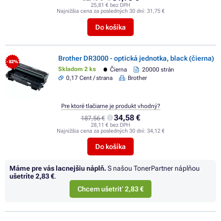
25,81 € bez DPH
Najnižšia cena za posledných 30 dní:
31,75 €
Do košíka
Brother DR3000 - optická jednotka, black (čierna)
- 82%
Skladom 2 ks
Čierna
20000 strán
0,17 Cent / strana
Brother
Pre ktoré tlačiarne je produkt vhodný?
34,58 €
187,56 €
28,11 € bez DPH
Najnižšia cena za posledných 30 dní:
34,12 €
Do košíka
Máme pre vás lacnejšiu náplň.
S našou TonerPartner náplňou
ušetríte
2,83 €
.
Chcem ušetriť 2,83 €