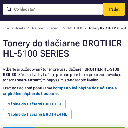
Hľadať
Menu
Hlavná stránka
Náplne do tlačiarní
BROTHER
Tonery BROTHER HL-510
Tonery do tlačiarne BROTHER
HL-5100 SERIES
Vyberte si požadovaný toner pre vašu tlačiareň
BROTHER HL-5100
SERIES
! Záruka kvality tlače je pre nás prioritou a preto zodpovedajú
tonery
TonerPartner
tým najvyšším štandardom kvality.
Pre túto tlačiareň ponúkame
kompatibilné náplne do tlačiarne
a
originálne náplne do tlačiarne
.
Náplne do tlačiarní BROTHER
Náplne do tlačiarní BROTHER HL