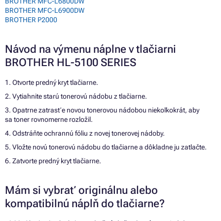
BROTHER MFC-L6800DW
BROTHER MFC-L6900DW
BROTHER P2000
Návod na výmenu náplne v tlačiarni
BROTHER HL-5100 SERIES
1. Otvorte predný kryt tlačiarne.
2. Vytiahnite starú tonerovú nádobu z tlačiarne.
3. Opatrne zatrasťe novou tonerovou nádobou niekoľkokrát, aby
sa toner rovnomerne rozložil.
4. Odstráňte ochrannú fóliu z novej tonerovej nádoby.
5. Vložte novú tonerovú nádobu do tlačiarne a dôkladne ju zatlačte.
6. Zatvorte predný kryt tlačiarne.
Mám si vybrať originálnu alebo
kompatibilnú náplň do tlačiarne?