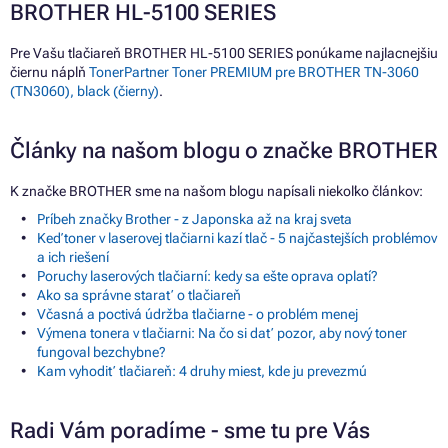
BROTHER HL-5100 SERIES
Pre Vašu tlačiareň BROTHER HL-5100 SERIES ponúkame najlacnejšiu
čiernu náplň
TonerPartner Toner PREMIUM pre BROTHER TN-3060
(TN3060), black (čierny)
.
Články na našom blogu o značke BROTHER
K značke BROTHER sme na našom blogu napísali niekoľko článkov:
Príbeh značky Brother - z Japonska až na kraj sveta
Keď toner v laserovej tlačiarni kazí tlač - 5 najčastejších problémov
a ich riešení
Poruchy laserových tlačiarní: kedy sa ešte oprava oplatí?
Ako sa správne starať o tlačiareň
Včasná a poctivá údržba tlačiarne - o problém menej
Výmena tonera v tlačiarni: Na čo si dať pozor, aby nový toner
fungoval bezchybne?
Kam vyhodiť tlačiareň: 4 druhy miest, kde ju prevezmú
Radi Vám poradíme - sme tu pre Vás