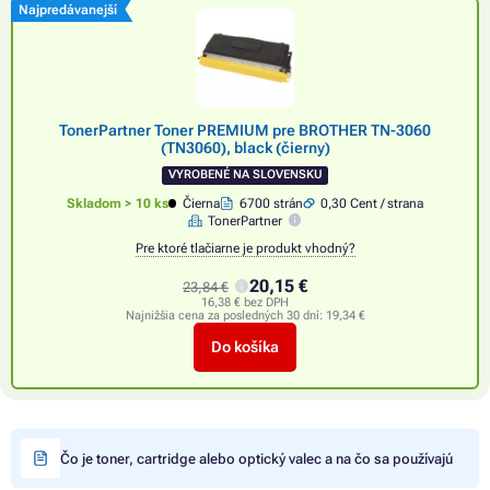
Najpredávanejší
TonerPartner Toner PREMIUM pre BROTHER TN-3060
(TN3060), black (čierny)
VYROBENÉ NA SLOVENSKU
Skladom > 10 ks
Čierna
6700 strán
0,30 Cent / strana
TonerPartner
Pre ktoré tlačiarne je produkt vhodný?
20,15 €
23,84 €
16,38 € bez DPH
Najnižšia cena za posledných 30 dní:
19,34 €
Do košíka
Čo je toner, cartridge alebo optický valec a na čo sa používajú