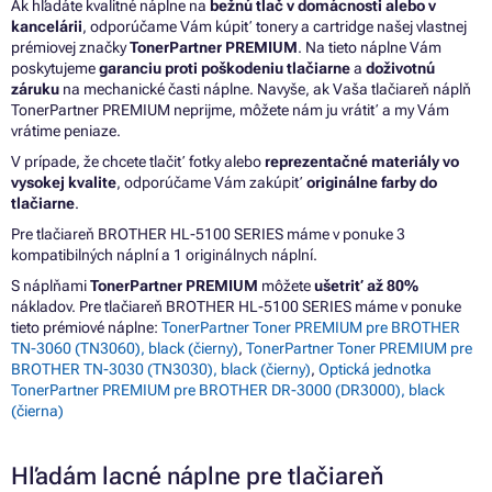
Ak hľadáte kvalitné náplne na
bežnú tlač v domácnosti alebo v
kancelárii
, odporúčame Vám kúpiť tonery a cartridge našej vlastnej
prémiovej značky
TonerPartner PREMIUM
. Na tieto náplne Vám
poskytujeme
garanciu proti poškodeniu tlačiarne
a
doživotnú
záruku
na mechanické časti náplne. Navyše, ak Vaša tlačiareň náplň
TonerPartner PREMIUM neprijme, môžete nám ju vrátiť a my Vám
vrátime peniaze.
V prípade, že chcete tlačiť fotky alebo
reprezentačné materiály vo
vysokej kvalite
, odporúčame Vám zakúpiť
originálne farby do
tlačiarne
.
Pre tlačiareň BROTHER HL-5100 SERIES máme v ponuke 3
kompatibilných náplní a 1 originálnych náplní.
S náplňami
TonerPartner PREMIUM
môžete
ušetriť až 80%
nákladov. Pre tlačiareň BROTHER HL-5100 SERIES máme v ponuke
tieto prémiové náplne:
TonerPartner Toner PREMIUM pre BROTHER
TN-3060 (TN3060), black (čierny)
,
TonerPartner Toner PREMIUM pre
BROTHER TN-3030 (TN3030), black (čierny)
,
Optická jednotka
TonerPartner PREMIUM pre BROTHER DR-3000 (DR3000), black
(čierna)
Hľadám lacné náplne pre tlačiareň