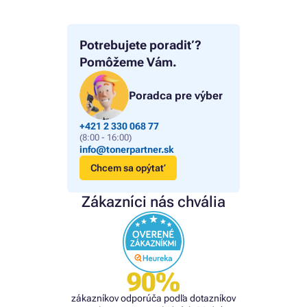
Potrebujete poradiť?
Pomôžeme Vám.
Poradca pre výber
+421 2 330 068 77
(8:00 - 16:00)
info@tonerpartner.sk
Chcem sa opýtať
Zákazníci nás chvália
90%
zákazníkov odporúča podľa dotazníkov