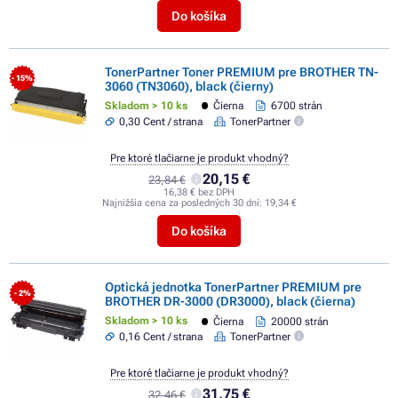
Do košíka
TonerPartner Toner PREMIUM pre BROTHER TN-
- 15%
3060 (TN3060), black (čierny)
Skladom > 10 ks
Čierna
6700 strán
0,30 Cent / strana
TonerPartner
Pre ktoré tlačiarne je produkt vhodný?
20,15 €
23,84 €
16,38 € bez DPH
Najnižšia cena za posledných 30 dní:
19,34 €
Do košíka
Optická jednotka TonerPartner PREMIUM pre
- 2%
BROTHER DR-3000 (DR3000), black (čierna)
Skladom > 10 ks
Čierna
20000 strán
0,16 Cent / strana
TonerPartner
Pre ktoré tlačiarne je produkt vhodný?
31,75 €
32,46 €