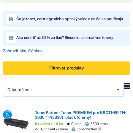
Čo je toner, cartridge alebo optický valec a na čo sa používajú
Ako ušetriť až 80 % za tlač? Riešenie: alternatívne tonery
Zobraziť viac článkov
Filtrovať produkty
Odporúčame
TonerPartner Toner PREMIUM pre BROTHER TN-
3030 (TN3030), black (čierny)
Skladom > 10 ks
Čierna
3500 strán
0,77 Cent / strana
TonerPartner