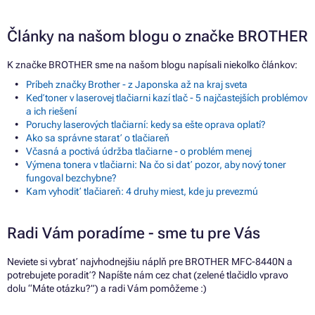
Články na našom blogu o značke BROTHER
K značke BROTHER sme na našom blogu napísali niekoľko článkov:
Príbeh značky Brother - z Japonska až na kraj sveta
Keď toner v laserovej tlačiarni kazí tlač - 5 najčastejších problémov
a ich riešení
Poruchy laserových tlačiarní: kedy sa ešte oprava oplatí?
Ako sa správne starať o tlačiareň
Včasná a poctivá údržba tlačiarne - o problém menej
Výmena tonera v tlačiarni: Na čo si dať pozor, aby nový toner
fungoval bezchybne?
Kam vyhodiť tlačiareň: 4 druhy miest, kde ju prevezmú
Radi Vám poradíme - sme tu pre Vás
Neviete si vybrať najvhodnejšiu náplň pre BROTHER MFC-8440N a
potrebujete poradiť? Napíšte nám cez chat (zelené tlačidlo vpravo
dolu “Máte otázku?”) a radi Vám pomôžeme :)