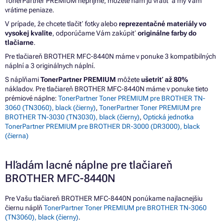
TonerPartner PREMIUM neprijme, môžete nám ju vrátiť a my Vám
vrátime peniaze.
V prípade, že chcete tlačiť fotky alebo
reprezentačné materiály vo
vysokej kvalite
, odporúčame Vám zakúpiť
originálne farby do
tlačiarne
.
Pre tlačiareň BROTHER MFC-8440N máme v ponuke 3 kompatibilných
náplní a 3 originálnych náplní.
S náplňami
TonerPartner PREMIUM
môžete
ušetriť až 80%
nákladov. Pre tlačiareň BROTHER MFC-8440N máme v ponuke tieto
prémiové náplne:
TonerPartner Toner PREMIUM pre BROTHER TN-
3060 (TN3060), black (čierny)
,
TonerPartner Toner PREMIUM pre
BROTHER TN-3030 (TN3030), black (čierny)
,
Optická jednotka
TonerPartner PREMIUM pre BROTHER DR-3000 (DR3000), black
(čierna)
Hľadám lacné náplne pre tlačiareň
BROTHER MFC-8440N
Pre Vašu tlačiareň BROTHER MFC-8440N ponúkame najlacnejšiu
čiernu náplň
TonerPartner Toner PREMIUM pre BROTHER TN-3060
(TN3060), black (čierny)
.