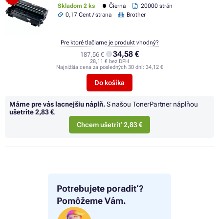
Skladom 2 ks
Čierna
20000 strán
0,17 Cent / strana
Brother
Pre ktoré tlačiarne je produkt vhodný?
34,58 €
187,56 €
28,11 € bez DPH
Najnižšia cena za posledných 30 dní:
34,12 €
Do košíka
Máme pre vás lacnejšiu náplň.
S našou TonerPartner náplňou
ušetríte
2,83 €
.
Chcem ušetriť 2,83 €
Potrebujete poradiť?
Pomôžeme Vám.