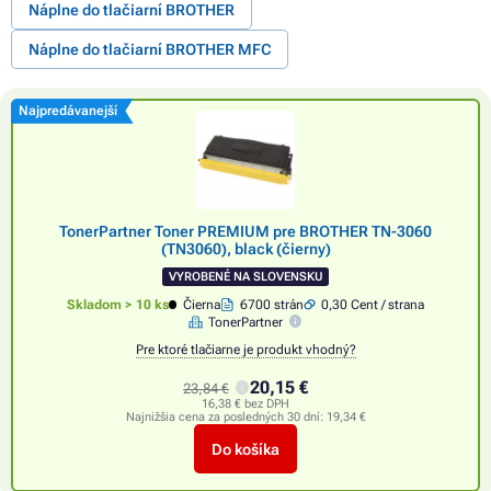
Náplne do tlačiarní BROTHER
Náplne do tlačiarní BROTHER MFC
Najpredávanejší
TonerPartner Toner PREMIUM pre BROTHER TN-3060
(TN3060), black (čierny)
VYROBENÉ NA SLOVENSKU
Skladom > 10 ks
Čierna
6700 strán
0,30 Cent / strana
TonerPartner
Pre ktoré tlačiarne je produkt vhodný?
20,15 €
23,84 €
16,38 € bez DPH
Najnižšia cena za posledných 30 dní:
19,34 €
Do košíka