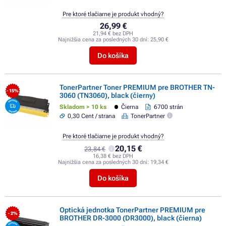
Pre ktoré tlačiarne je produkt vhodný?
26,99 €
21,94 € bez DPH
Najnižšia cena za posledných 30 dní:
25,90 €
Do košíka
TonerPartner Toner PREMIUM pre BROTHER TN-
- 15%
3060 (TN3060), black (čierny)
Skladom > 10 ks
Čierna
6700 strán
0,30 Cent / strana
TonerPartner
Pre ktoré tlačiarne je produkt vhodný?
20,15 €
23,84 €
16,38 € bez DPH
Najnižšia cena za posledných 30 dní:
19,34 €
Do košíka
Optická jednotka TonerPartner PREMIUM pre
- 2%
BROTHER DR-3000 (DR3000), black (čierna)