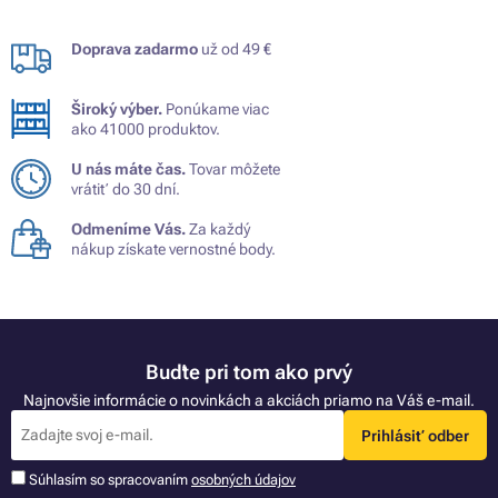
Doprava zadarmo
už od 49 €
Široký výber.
Ponúkame viac
ako 41000 produktov.
U nás máte čas.
Tovar môžete
vrátiť do 30 dní.
Odmeníme Vás.
Za každý
nákup získate vernostné body.
Buďte pri tom ako prvý
Najnovšie informácie o novinkách a akciách priamo na Váš e-mail.
Prihlásiť odber
Súhlasím so spracovaním
osobných údajov