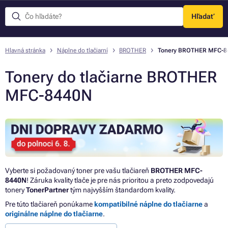
Hľadať
Menu
Hlavná stránka
Náplne do tlačiarní
BROTHER
Tonery BROTHER MFC-8
Tonery do tlačiarne BROTHER
MFC-8440N
Vyberte si požadovaný toner pre vašu tlačiareň
BROTHER MFC-
8440N
! Záruka kvality tlače je pre nás prioritou a preto zodpovedajú
tonery
TonerPartner
tým najvyšším štandardom kvality.
Pre túto tlačiareň ponúkame
kompatibilné náplne do tlačiarne
a
originálne náplne do tlačiarne
.