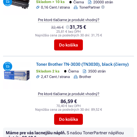
Skladom > 10 ks
Čierna
20000 strán
0,16 Cent / strana
TonerPartner
Pre ktoré tlačiarne je produkt vhodný?
31,75 €
32,46 €
25,81 € bez DPH
Najnižšia cena za posledných 30 dní:
31,75 €
Do košíka
Toner Brother TN-3030 (TN3030), black (čierny)
Skladom 2 ks
Čierna
3500 strán
2,47 Cent / strana
Brother
Pre ktoré tlačiarne je produkt vhodný?
86,59 €
70,40 € bez DPH
Najnižšia cena za posledných 30 dní:
89,52 €
Do košíka
Máme pre vás lacnejšiu náplň.
S našou TonerPartner náplňou