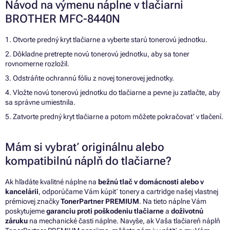
Návod na výmenu náplne v tlačiarni
BROTHER MFC-8440N
1. Otvorte predný kryt tlačiarne a vyberte starú tonerovú jednotku.
2. Dôkladne pretrepte novú tonerovú jednotku, aby sa toner
rovnomerne rozložil.
3. Odstráňte ochrannú fóliu z novej tonerovej jednotky.
4. Vložte novú tonerovú jednotku do tlačiarne a pevne ju zatlačte, aby
sa správne umiestnila.
5. Zatvorte predný kryt tlačiarne a potom môžete pokračovať v tlačení.
Mám si vybrať originálnu alebo
kompatibilnú náplň do tlačiarne?
Ak hľadáte kvalitné náplne na
bežnú tlač v domácnosti alebo v
kancelárii
, odporúčame Vám kúpiť tonery a cartridge našej vlastnej
prémiovej značky
TonerPartner PREMIUM
. Na tieto náplne Vám
poskytujeme
garanciu proti poškodeniu tlačiarne
a
doživotnú
záruku
na mechanické časti náplne. Navyše, ak Vaša tlačiareň náplň