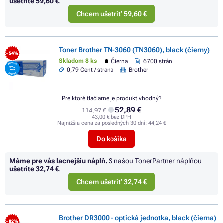
ušetríte
59,60 €
.
Chcem ušetriť 59,60 €
Toner Brother TN-3060 (TN3060), black (čierny)
- 54%
Skladom 8 ks
Čierna
6700 strán
0,79 Cent / strana
Brother
Pre ktoré tlačiarne je produkt vhodný?
52,89 €
114,97 €
43,00 € bez DPH
Najnižšia cena za posledných 30 dní:
44,24 €
Do košíka
Máme pre vás lacnejšiu náplň.
S našou TonerPartner náplňou
ušetríte
32,74 €
.
Chcem ušetriť 32,74 €
Brother DR3000 - optická jednotka, black (čierna)
- 82%