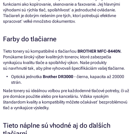
funkciami ako kopírovanie, skenovanie a faxovanie. Jej hlavnými
výhodami sú rýchla tlač, spoľahlivosť a jednoduché ovládanie.
Tlačiareň je dobrým riešením pre tých, ktorí potrebujú efektívne
spracovať veľké množstvo dokumentov.
Farby do tlačiarne
Tieto tonery sú kompatibilné s tlačiarňou
BROTHER MFC-8440N
.
Ponúkame široký výber kvalitných tonerov, ktoré zabezpečia
vynikajúcu kvalitu tlače a spoľahlivý výkon. Naše produkty
sú navrhnuté tak, aby plne vyhovovali špecifikáciám vašej tlačiarne.
Optická jednotka
Brother DR3000
- čierna, kapacita až 20000
strán.
Naše tonery sú ideálnou voľbou pre každodenné tlačové potreby, či už
pre domáce použitie alebo pre kanceláriu. Vďaka vysokým
štandardom kvality a kompatibility môžete očakávať bezproblémovú
tlač a vynikajúce výsledky.
Tieto náplne sú vhodné aj do ďalších
tlačiarní