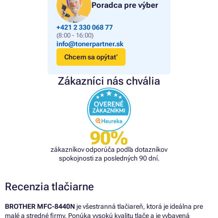
Poradca pre výber
+421 2 330 068 77
(8:00 - 16:00)
info@tonerpartner.sk
Chcem sa opýtať
Zákazníci nás chvália
90%
zákazníkov odporúča podľa dotazníkov
spokojnosti za posledných 90 dní.
Recenzia tlačiarne
BROTHER MFC-8440N
je všestranná tlačiareň, ktorá je ideálna pre
malé a stredné firmy. Ponúka vysokú kvalitu tlače a je vybavená