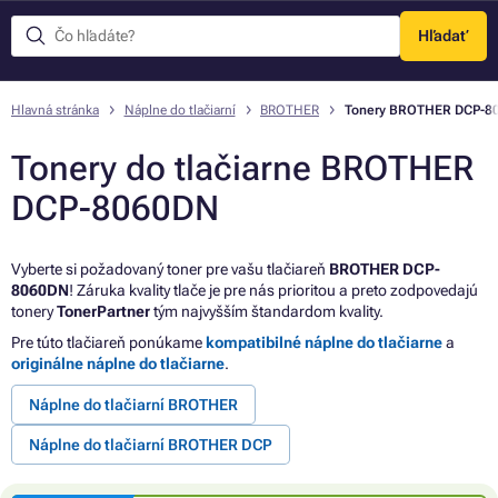
Hľadať
Menu
Hlavná stránka
Náplne do tlačiarní
BROTHER
Tonery BROTHER DCP-8
Tonery do tlačiarne BROTHER
DCP-8060DN
Vyberte si požadovaný toner pre vašu tlačiareň
BROTHER DCP-
8060DN
! Záruka kvality tlače je pre nás prioritou a preto zodpovedajú
tonery
TonerPartner
tým najvyšším štandardom kvality.
Pre túto tlačiareň ponúkame
kompatibilné náplne do tlačiarne
a
originálne náplne do tlačiarne
.
Náplne do tlačiarní BROTHER
Náplne do tlačiarní BROTHER DCP