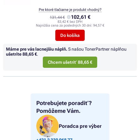
Pre ktoré tlačiarne je produkt vhodný?
102,61 €
131,44 €
83,42 € bez DPH
Najnižšia cena za posledných 30 dní:
94,57 €
Do košíka
Máme pre vás lacnejšiu náplň.
S našou TonerPartner náplňou
ušetríte
88,65 €
.
Chcem ušetriť 88,65 €
Potrebujete poradiť?
Pomôžeme Vám.
Poradca pre výber