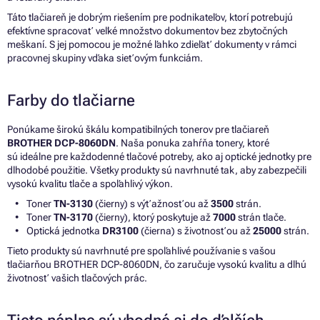
Táto tlačiareň je dobrým riešením pre podnikateľov, ktorí potrebujú
efektívne spracovať veľké množstvo dokumentov bez zbytočných
meškaní. S jej pomocou je možné ľahko zdieľať dokumenty v rámci
pracovnej skupiny vďaka sieťovým funkciám.
Farby do tlačiarne
Ponúkame širokú škálu kompatibilných tonerov pre tlačiareň
BROTHER DCP-8060DN
. Naša ponuka zahŕňa tonery, ktoré
sú ideálne pre každodenné tlačové potreby, ako aj optické jednotky pre
dlhodobé použitie. Všetky produkty sú navrhnuté tak, aby zabezpečili
vysokú kvalitu tlače a spoľahlivý výkon.
Toner
TN-3130
(čierny) s výťažnosťou až
3500
strán.
Toner
TN-3170
(čierny), ktorý poskytuje až
7000
strán tlače.
Optická jednotka
DR3100
(čierna) s životnosťou až
25000
strán.
Tieto produkty sú navrhnuté pre spoľahlivé používanie s vašou
tlačiarňou BROTHER DCP-8060DN, čo zaručuje vysokú kvalitu a dlhú
životnosť vašich tlačových prác.