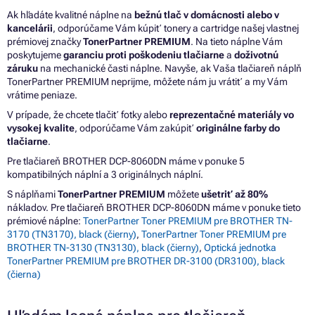
Ak hľadáte kvalitné náplne na
bežnú tlač v domácnosti alebo v
kancelárii
, odporúčame Vám kúpiť tonery a cartridge našej vlastnej
prémiovej značky
TonerPartner PREMIUM
. Na tieto náplne Vám
poskytujeme
garanciu proti poškodeniu tlačiarne
a
doživotnú
záruku
na mechanické časti náplne. Navyše, ak Vaša tlačiareň náplň
TonerPartner PREMIUM neprijme, môžete nám ju vrátiť a my Vám
vrátime peniaze.
V prípade, že chcete tlačiť fotky alebo
reprezentačné materiály vo
vysokej kvalite
, odporúčame Vám zakúpiť
originálne farby do
tlačiarne
.
Pre tlačiareň BROTHER DCP-8060DN máme v ponuke 5
kompatibilných náplní a 3 originálnych náplní.
S náplňami
TonerPartner PREMIUM
môžete
ušetriť až 80%
nákladov. Pre tlačiareň BROTHER DCP-8060DN máme v ponuke tieto
prémiové náplne:
TonerPartner Toner PREMIUM pre BROTHER TN-
3170 (TN3170), black (čierny)
,
TonerPartner Toner PREMIUM pre
BROTHER TN-3130 (TN3130), black (čierny)
,
Optická jednotka
TonerPartner PREMIUM pre BROTHER DR-3100 (DR3100), black
(čierna)