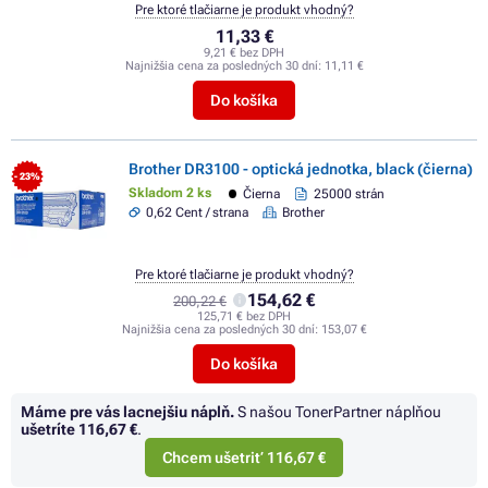
Pre ktoré tlačiarne je produkt vhodný?
11,33 €
9,21 € bez DPH
Najnižšia cena za posledných 30 dní:
11,11 €
Do košíka
Brother DR3100 - optická jednotka, black (čierna)
- 23%
Skladom 2 ks
Čierna
25000 strán
0,62 Cent / strana
Brother
Pre ktoré tlačiarne je produkt vhodný?
154,62 €
200,22 €
125,71 € bez DPH
Najnižšia cena za posledných 30 dní:
153,07 €
Do košíka
Máme pre vás lacnejšiu náplň.
S našou TonerPartner náplňou
ušetríte
116,67 €
.
Chcem ušetriť 116,67 €