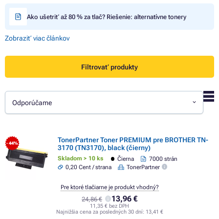
Ako ušetriť až 80 % za tlač? Riešenie: alternatívne tonery
Zobraziť viac článkov
Filtrovať produkty
Odporúčame
TonerPartner Toner PREMIUM pre BROTHER TN-
- 44%
3170 (TN3170), black (čierny)
Skladom > 10 ks
Čierna
7000 strán
0,20 Cent / strana
TonerPartner
Pre ktoré tlačiarne je produkt vhodný?
13,96 €
24,86 €
11,35 € bez DPH
Najnižšia cena za posledných 30 dní:
13,41 €