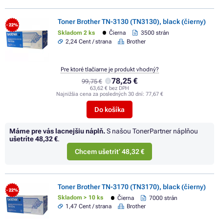
Toner Brother TN-3130 (TN3130), black (čierny)
- 22%
Skladom 2 ks
Čierna
3500 strán
2,24 Cent / strana
Brother
Pre ktoré tlačiarne je produkt vhodný?
78,25 €
99,75 €
63,62 € bez DPH
Najnižšia cena za posledných 30 dní:
77,67 €
Do košíka
Máme pre vás lacnejšiu náplň.
S našou TonerPartner náplňou
ušetríte
48,32 €
.
Chcem ušetriť 48,32 €
Toner Brother TN-3170 (TN3170), black (čierny)
- 22%
Skladom > 10 ks
Čierna
7000 strán
1,47 Cent / strana
Brother