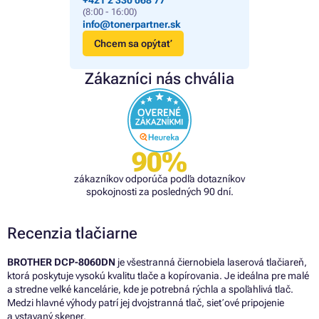
+421 2 330 068 77
(8:00 - 16:00)
info@tonerpartner.sk
Chcem sa opýtať
Zákazníci nás chvália
90%
zákazníkov odporúča podľa dotazníkov
spokojnosti za posledných 90 dní.
Recenzia tlačiarne
BROTHER DCP-8060DN
je všestranná čiernobiela laserová tlačiareň,
ktorá poskytuje vysokú kvalitu tlače a kopírovania. Je ideálna pre malé
a stredne veľké kancelárie, kde je potrebná rýchla a spoľahlivá tlač.
Medzi hlavné výhody patrí jej dvojstranná tlač, sieťové pripojenie
a vstavaný skener.