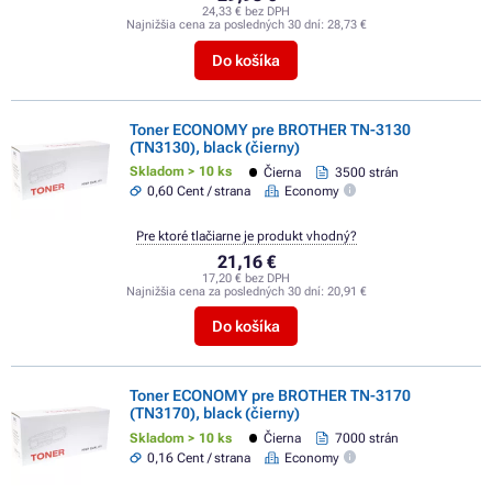
24,33 € bez DPH
Najnižšia cena za posledných 30 dní:
28,73 €
Do košíka
Toner ECONOMY pre BROTHER TN-3130
(TN3130), black (čierny)
Skladom > 10 ks
Čierna
3500 strán
0,60 Cent / strana
Economy
Pre ktoré tlačiarne je produkt vhodný?
21,16 €
17,20 € bez DPH
Najnižšia cena za posledných 30 dní:
20,91 €
Do košíka
Toner ECONOMY pre BROTHER TN-3170
(TN3170), black (čierny)
Skladom > 10 ks
Čierna
7000 strán
0,16 Cent / strana
Economy