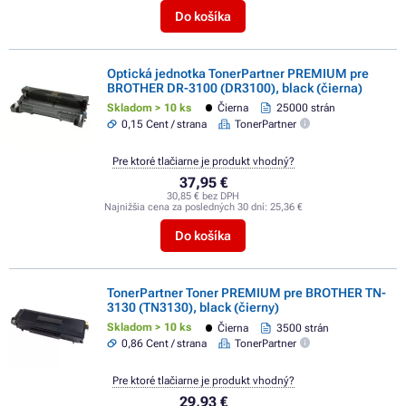
Do košíka
Optická jednotka TonerPartner PREMIUM pre
BROTHER DR-3100 (DR3100), black (čierna)
Skladom > 10 ks
Čierna
25000 strán
0,15 Cent / strana
TonerPartner
Pre ktoré tlačiarne je produkt vhodný?
37,95 €
30,85 € bez DPH
Najnižšia cena za posledných 30 dní:
25,36 €
Do košíka
TonerPartner Toner PREMIUM pre BROTHER TN-
3130 (TN3130), black (čierny)
Skladom > 10 ks
Čierna
3500 strán
0,86 Cent / strana
TonerPartner
Pre ktoré tlačiarne je produkt vhodný?
29,93 €