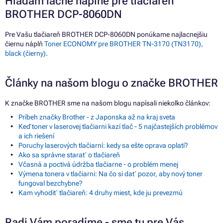
Hľadám lacné náplne pre tlačiareň
BROTHER DCP-8060DN
Pre Vašu tlačiareň BROTHER DCP-8060DN ponúkame najlacnejšiu
čiernu náplň
Toner ECONOMY pre BROTHER TN-3170 (TN3170),
black (čierny)
.
Články na našom blogu o značke BROTHER
K značke BROTHER sme na našom blogu napísali niekoľko článkov:
Príbeh značky Brother - z Japonska až na kraj sveta
Keď toner v laserovej tlačiarni kazí tlač - 5 najčastejších problémov
a ich riešení
Poruchy laserových tlačiarní: kedy sa ešte oprava oplatí?
Ako sa správne starať o tlačiareň
Včasná a poctivá údržba tlačiarne - o problém menej
Výmena tonera v tlačiarni: Na čo si dať pozor, aby nový toner
fungoval bezchybne?
Kam vyhodiť tlačiareň: 4 druhy miest, kde ju prevezmú
Radi Vám poradíme - sme tu pre Vás