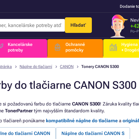
Dodanie t
Nevi
Hľadať
+42
Po–P
Kancelárske
Ochranné
Hygiena
potreby
pomôcky
+ Drogér
stránka
Náplne do tlačiarní
CANON
Tonery CANON S300
rby do tlačiarne CANON S300
e si požadovanú farbu do tlačiarne
CANON S300
! Záruka kvality tl
rne
TonerPartner
tým najvyšším štandardom kvality.
to tlačiareň ponúkame
kompatibilné náplne do tlačiarne
a
originá
lne do tlačiarní CANON
Náplne do tlačiarní CANON S