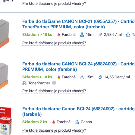
Pre ktoré tlačiarne je produkt vhodný?
Farba do tlačiarne CANON BCI-21 (0955A357) - Cartri
TonerPartner PREMIUM, color (farebná)
Skladom > 10 ks
Farebná
15ml
2,93 € / ml
T
Pre ktoré tlačiarne je produkt vhodný?
Farba do tlačiarne CANON BCI-24 (6882A002) - Cartri
PREMIUM, color (farebná)
Skladom > 10 ks
Farebná
15ml
14,53 Cent / ml
TonerPartner
Pre ktoré tlačiarne je produkt vhodný?
Farba do tlačiarne Canon BCI-24 (6882A002) - cartridg
(farebná)
Skladom 2 ks
Farebná
Canon
Pre ktoré tlačiarne je produkt vhodný?