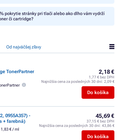
% pokrytie stránky pri tlači alebo ako dlho vám vydrží
oner či cartridge?
Od najväčšej zľavy
2,18 €
dge TonerPartner
1,77 € bez DPH
Najnižšia cena za posledných 30 dní:
2,09 €
onerPartner
Do košíka
45,69 €
2, 0955A357) -
a + farebná)
37,15 € bez DPH
Najnižšia cena za posledných 30 dní:
43,86 €
1,83 € / ml
Do košíka