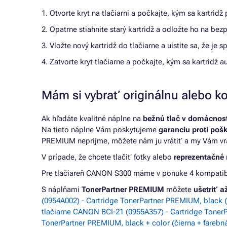
1. Otvorte kryt na tlačiarni a počkajte, kým sa kartrid
2. Opatrne stiahnite starý kartridž a odložte ho na be
3. Vložte nový kartridž do tlačiarne a uistite sa, že je 
4. Zatvorte kryt tlačiarne a počkajte, kým sa kartridž a
Mám si vybrať originálnu alebo ko
Ak hľadáte kvalitné náplne na
bežnú tlač v domácnosti
Na tieto náplne Vám poskytujeme
garanciu proti poš
PREMIUM neprijme, môžete nám ju vrátiť a my Vám vr
V prípade, že chcete tlačiť fotky alebo
reprezentačné 
Pre tlačiareň CANON S300 máme v ponuke 4 kompatibiln
S náplňami
TonerPartner PREMIUM
môžete
ušetriť 
(0954A002) - Cartridge TonerPartner PREMIUM, black (
tlačiarne CANON BCI-21 (0955A357) - Cartridge Toner
TonerPartner PREMIUM, black + color (čierna + farebn