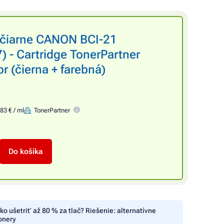
lačiarne CANON BCI-21
 - Cartridge TonerPartner
r (čierna + farebná)
83 € / ml
TonerPartner
Do košíka
ko ušetriť až 80 % za tlač? Riešenie: alternatívne
onery