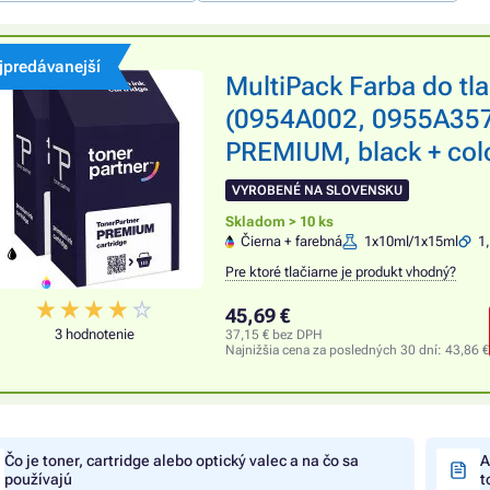
jpredávanejší
MultiPack Farba do t
(0954A002, 0955A357)
PREMIUM, black + colo
VYROBENÉ NA SLOVENSKU
Skladom > 10 ks
Čierna + farebná
1x10ml/1x15ml
1,
Pre ktoré tlačiarne je produkt vhodný?
45,69 €
3 hodnotenie
37,15 € bez DPH
Najnižšia cena za posledných 30 dní:
43,86 €
Čo je toner, cartridge alebo optický valec a na čo sa
A
používajú
t