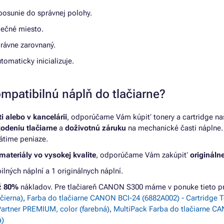
ž posunie do správnej polohy.
zpečné miesto.
správne zarovnaný.
utomaticky inicializuje.
mpatibilnú náplň do tlačiarne?
 alebo v kancelárii
, odporúčame Vám kúpiť tonery a cartridge na
kodeniu tlačiarne
a
doživotnú záruku
na mechanické časti náplne. 
átime peniaze.
materiály vo vysokej kvalite
, odporúčame Vám zakúpiť
originálne
ých náplní a 1 originálnych náplní.
až 80%
nákladov. Pre tlačiareň CANON S300 máme v ponuke tieto p
čierna)
,
Farba do tlačiarne CANON BCI-24 (6882A002) - Cartridge 
Partner PREMIUM, color (farebná)
,
MultiPack Farba do tlačiarne CA
á)