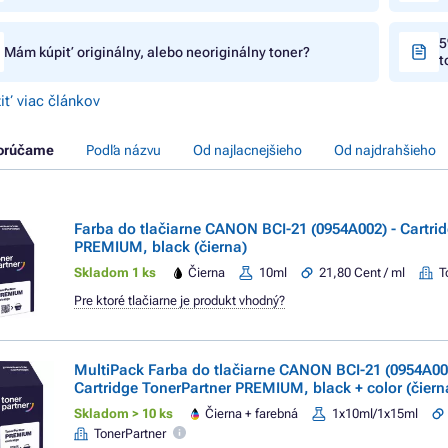
5
Mám kúpiť originálny, alebo neoriginálny toner?
t
iť viac článkov
orúčame
Podľa názvu
Od najlacnejšieho
Od najdrahšieho
Farba do tlačiarne CANON BCI-21 (0954A002) - Cartri
PREMIUM, black (čierna)
Skladom 1 ks
Čierna
10ml
21,80 Cent / ml
T
Pre ktoré tlačiarne je produkt vhodný?
MultiPack Farba do tlačiarne CANON BCI-21 (0954A00
Cartridge TonerPartner PREMIUM, black + color (čiern
Skladom > 10 ks
Čierna + farebná
1x10ml/1x15ml
TonerPartner