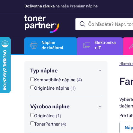
Doživotná záruka
na naše Premium náplne
Náplne
Elektronika
do tlačiarní
+ IT
Hlavná 
Typ náplne
Fa
Kompatibilné náplne
(4)
Originálne náplne
(1)
Vybert
Výrobca náplne
tlačia
Pre tú
Originálne
(1)
TonerPartner
(4)
Náp