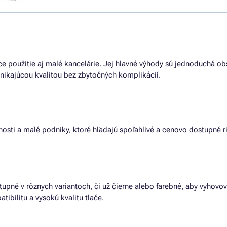
 použitie aj malé kancelárie. Jej hlavné výhody sú jednoduchá obsl
vynikajúcou kvalitou bez zbytočných komplikácií.
osti a malé podniky, ktoré hľadajú spoľahlivé a cenovo dostupné ri
upné v rôznych variantoch, či už čierne alebo farebné, aby vyhov
ibilitu a vysokú kvalitu tlače.