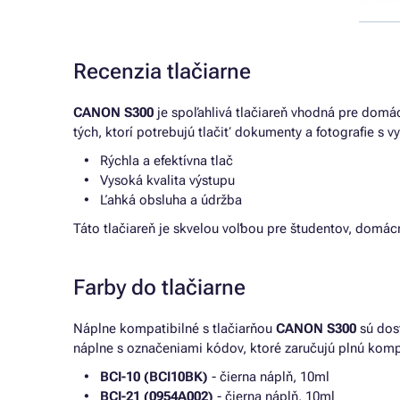
Recenzia tlačiarne
CANON S300
je spoľahlivá tlačiareň vhodná pre domáce
tých, ktorí potrebujú tlačiť dokumenty a fotografie s 
Rýchla a efektívna tlač
Vysoká kvalita výstupu
Ľahká obsluha a údržba
Táto tlačiareň je skvelou voľbou pre študentov, domácn
Farby do tlačiarne
Náplne kompatibilné s tlačiarňou
CANON S300
sú dost
náplne s označeniami kódov, ktoré zaručujú plnú kompat
BCI-10 (BCI10BK)
- čierna náplň, 10ml
BCI-21 (0954A002)
- čierna náplň, 10ml