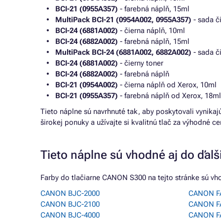
BCI-21 (0955A357)
- farebná náplň, 15ml
MultiPack BCI-21 (0954A002, 0955A357)
- sada č
BCI-24 (6881A002)
- čierna náplň, 10ml
BCI-24 (6882A002)
- farebná náplň, 15ml
MultiPack BCI-24 (6881A002, 6882A002)
- sada č
BCI-24 (6881A002)
- čierny toner
BCI-24 (6882A002)
- farebná náplň
BCI-21 (0954A002)
- čierna náplň od Xerox, 10ml
BCI-21 (0955A357)
- farebná náplň od Xerox, 18ml
Tieto náplne sú navrhnuté tak, aby poskytovali vynika
širokej ponuky a užívajte si kvalitnú tlač za výhodné ce
Tieto náplne sú vhodné aj do ďalší
Farby do tlačiarne CANON S300 na tejto stránke sú vho
CANON BJC-2000
CANON F
CANON BJC-2100
CANON F
CANON BJC-4000
CANON F