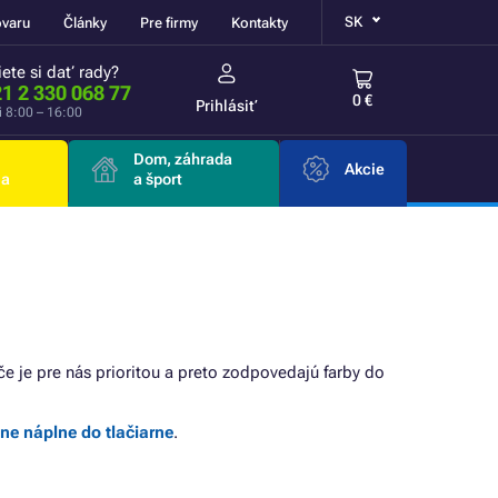
SK
ovaru
Články
Pre firmy
Kontakty
ete si dať rady?
1 2 330 068 77
0 €
Prihlásiť
i 8:00 – 16:00
Dom, záhrada
Akcie
ia
a šport
ače je pre nás prioritou a preto zodpovedajú farby do
lne náplne do tlačiarne
.