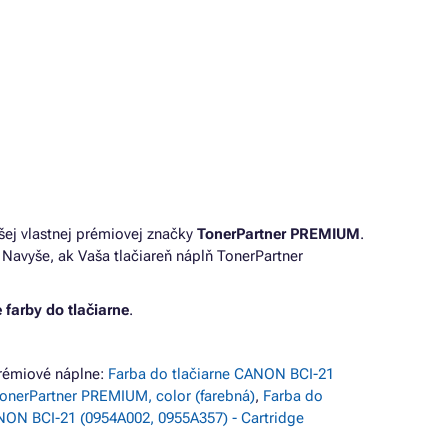
šej vlastnej prémiovej značky
TonerPartner PREMIUM
.
Navyše, ak Vaša tlačiareň náplň TonerPartner
 farby do tlačiarne
.
rémiové náplne:
Farba do tlačiarne CANON BCI-21
TonerPartner PREMIUM, color (farebná)
,
Farba do
NON BCI-21 (0954A002, 0955A357) - Cartridge