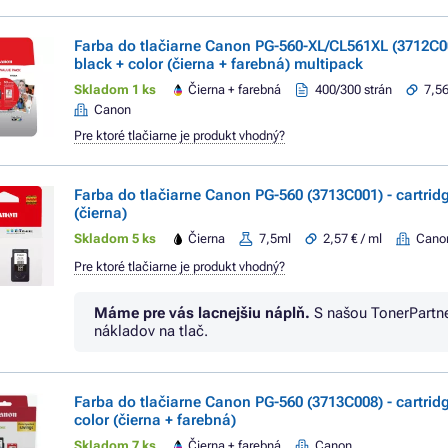
Farba do tlačiarne Canon PG-560-XL/CL561XL (3712C008
black + color (čierna + farebná) multipack
Skladom 1 ks
Čierna + farebná
400/300 strán
7,56
Canon
Pre ktoré tlačiarne je produkt vhodný?
Farba do tlačiarne Canon PG-560 (3713C001) - cartrid
(čierna)
Skladom 5 ks
Čierna
7,5ml
2,57 € / ml
Cano
Pre ktoré tlačiarne je produkt vhodný?
Máme pre vás lacnejšiu náplň.
S našou TonerPartn
nákladov na tlač.
Farba do tlačiarne Canon PG-560 (3713C008) - cartridg
color (čierna + farebná)
Skladom 7 ks
Čierna + farebná
Canon