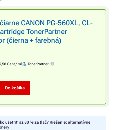
lačiarne CANON PG-560XL, CL-
artridge TonerPartner
r (čierna + farebná)
6,58 Cent / ml
TonerPartner
Do košíka
ko ušetriť až 80 % za tlač? Riešenie: alternatívne
onery