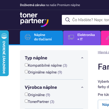
Doživotná záruka
na naše Premium náplne
Náplne
Elektronika
do tlačiarní
+ IT
Hlavná 
Typ náplne
Fa
Kompatibilné náplne
(3)
Originálne náplne
(9)
Vybert
Výrobca náplne
farby 
Pre tú
Originálne
(9)
TonerPartner
(3)
Náp