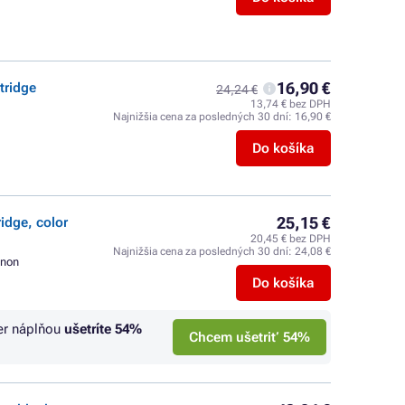
16,90 €
tridge
24,24 €
13,74 € bez DPH
Najnižšia cena za posledných 30 dní:
16,90 €
Do košíka
25,15 €
idge, color
20,45 € bez DPH
Najnižšia cena za posledných 30 dní:
24,08 €
non
Do košíka
er náplňou
ušetríte
54%
Chcem ušetriť 54%