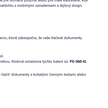
na pre domáce použitie alebo pre malé kancelárie, kde
tibilitu s mobilnými zariadeniami a štýlový dizajn.
nerov, ktoré zabezpečia, že vaše tlačené dokumenty
ml.
otrebou. Kódové označenia týchto balení sú:
PG-560-XL
e tlačiť dokumenty s bohatými čiernymi textami alebo