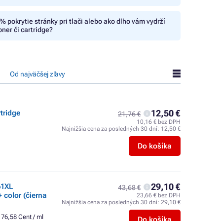
% pokrytie stránky pri tlači alebo ako dlho vám vydrží
oner či cartridge?
Od najväčšej zľavy
12,50 €
tridge
21,76 €
10,16 € bez DPH
Najnižšia cena za posledných 30 dní:
12,50 €
Do košíka
29,10 €
61XL
43,68 €
 color (čierna
23,66 € bez DPH
Najnižšia cena za posledných 30 dní:
29,10 €
76,58 Cent / ml
Do košíka