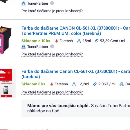
TonerPartner
Pre ktoré tlačiarne je produkt vhodný?
Farba do tlačiarne CANON CL-561-XL (3730C001) - Car
TonerPartner PREMIUM, color (farebná)
Skladom > 10 ks
Farebná
18ml
93,89 Cent / ml
TonerPartner
Pre ktoré tlačiarne je produkt vhodný?
Farba do tlačiarne Canon CL-561-XL (3730C001) - cartr
(farebná)
Skladom 8 ks
Farebná
12,2ml
2,06 € / ml
Ca
Pre ktoré tlačiarne je produkt vhodný?
Máme pre vás lacnejšiu náplň.
S našou TonerPartn
nákladov na tlač.