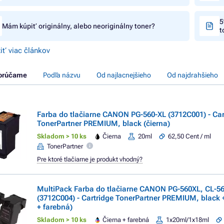
5
Mám kúpiť originálny, alebo neoriginálny toner?
t
iť viac článkov
orúčame
Podľa názvu
Od najlacnejšieho
Od najdrahšieho
Farba do tlačiarne CANON PG-560-XL (3712C001) - Car
TonerPartner PREMIUM, black (čierna)
Skladom > 10 ks
Čierna
20ml
62,50 Cent / ml
TonerPartner
Pre ktoré tlačiarne je produkt vhodný?
MultiPack Farba do tlačiarne CANON PG-560XL, CL-5
(3712C004) - Cartridge TonerPartner PREMIUM, black +
+ farebná)
Skladom > 10 ks
Čierna + farebná
1x20ml/1x18ml