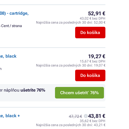
52,91 €
) - cartridge,
43,02 € bez DPH
Najnižšia cena za posledných 30 dní:
52,00 €
 Cent / strana
Do košíka
19,27 €
ge, black
15,67 € bez DPH
Najnižšia cena za posledných 30 dní:
19,07 €
n
Do košíka
er náplňou
ušetríte
76%
Chcem ušetriť 76%
43,81 €
e, black +
47,72 €
35,62 € bez DPH
Najnižšia cena za posledných 30 dní:
43,21 €