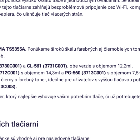
torá ponúka vysokú kvalitu tlače s jednoduchým ovládaním. Je ideál
 tejto tlačiarne zahŕňajú bezproblémové pripojenie cez Wi-Fi, kompa
iera, čo uľahčuje tlač viacerých strán.
MA TS5355A
. Ponúkame širokú škálu farebných aj čiernobielych to
eb.
(3730C001)
a
CL-561 (3731C001)
, obe verzie s objemom 12,2ml.
3712C001)
s objemom 14,3ml a
PG-560 (3713C001)
s objemom 7,5
ierny a farebný toner, ideálne pre užívateľov s vyššou tlačovou p
13C008)
.
, ktorý najlepšie vyhovuje vašim potrebám tlače, či už potrebujet
ch tlačiarní
nke sú vhodné aj pre nasledovné tlačiarne: