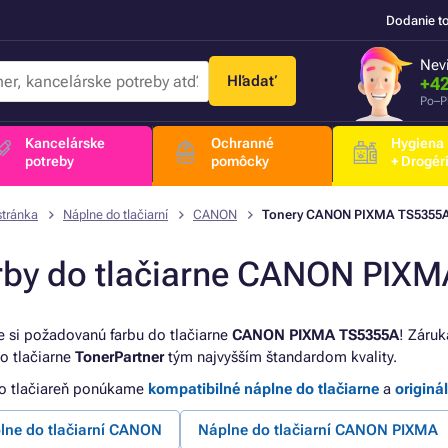
Dodanie t
Nevi
Hľadať
+42
Po–P
Kancelárske
Ochranné
Hygiena
potreby
pomôcky
+ Drogér
stránka
Náplne do tlačiarní
CANON
Tonery CANON PIXMA TS5355
rby do tlačiarne CANON PIX
e si požadovanú farbu do tlačiarne
CANON PIXMA TS5355A
! Záruk
do tlačiarne
TonerPartner
tým najvyšším štandardom kvality.
to tlačiareň ponúkame
kompatibilné náplne do tlačiarne
a
originá
lne do tlačiarní CANON
Náplne do tlačiarní CANON PIXMA