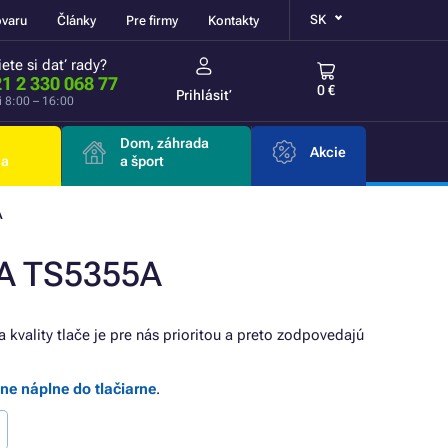
SK
ovaru
Články
Pre firmy
Kontakty
ete si dať rady?
1 2 330 068 77
0 €
Prihlásiť
i 8:00 – 16:00
Dom, záhrada
Akcie
ia
a šport
A
MA TS5355A
a kvality tlače je pre nás prioritou a preto zodpovedajú
lne náplne do tlačiarne
.