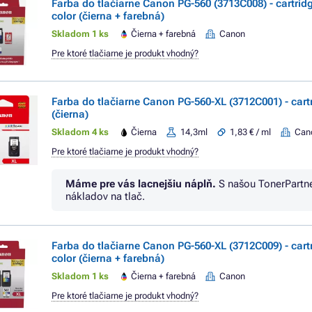
Farba do tlačiarne Canon PG-560 (3713C008) - cartridg
color (čierna + farebná)
Skladom 1 ks
Čierna + farebná
Canon
Pre ktoré tlačiarne je produkt vhodný?
Farba do tlačiarne Canon PG-560-XL (3712C001) - cart
(čierna)
Skladom 4 ks
Čierna
14,3ml
1,83 € / ml
Can
Pre ktoré tlačiarne je produkt vhodný?
Máme pre vás lacnejšiu náplň.
S našou TonerPartn
nákladov na tlač.
Farba do tlačiarne Canon PG-560-XL (3712C009) - cartr
color (čierna + farebná)
Skladom 1 ks
Čierna + farebná
Canon
Pre ktoré tlačiarne je produkt vhodný?