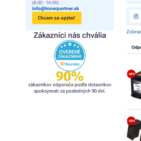
(8:00 - 16:00)
info@tonerpartner.sk
Chcem sa opýtať
Zobraz
Zákazníci nás chvália
Odp
90%
- 43%
zákazníkov odporúča podľa dotazníkov
spokojnosti za posledných 90 dní.
- 33%