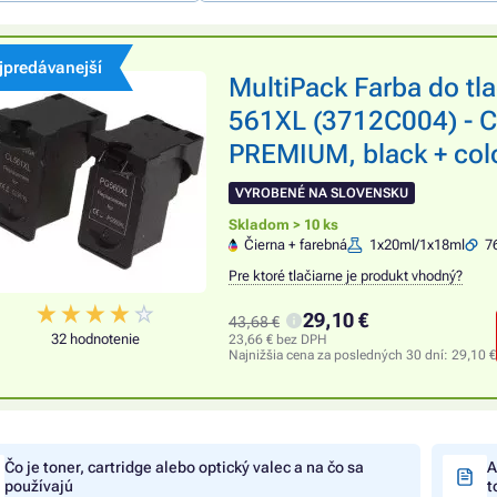
jpredávanejší
MultiPack Farba do t
561XL (3712C004) - C
PREMIUM, black + colo
VYROBENÉ NA SLOVENSKU
Skladom > 10 ks
Čierna + farebná
1x20ml/1x18ml
7
Pre ktoré tlačiarne je produkt vhodný?
29,10 €
43,68 €
32 hodnotenie
23,66 € bez DPH
Najnižšia cena za posledných 30 dní:
29,10 €
Čo je toner, cartridge alebo optický valec a na čo sa
A
používajú
t