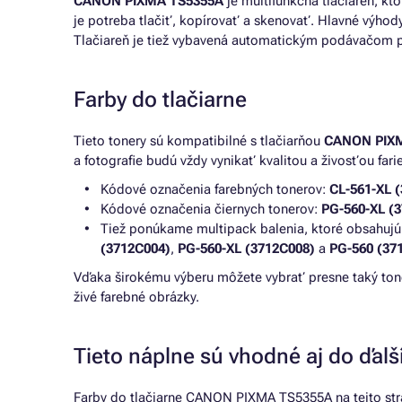
CANON PIXMA TS5355A
je multifunkčná tlačiareň, k
je potreba tlačiť, kopírovať a skenovať. Hlavné výhody
Tlačiareň je tiež vybavená automatickým podávačom pap
Farby do tlačiarne
Tieto tonery sú kompatibilné s tlačiarňou
CANON PIX
a fotografie budú vždy vynikať kvalitou a živosťou fari
Kódové označenia farebných tonerov:
CL-561-XL 
Kódové označenia čiernych tonerov:
PG-560-XL (
Tiež ponúkame multipack balenia, ktoré obsahujú č
(3712C004)
,
PG-560-XL (3712C008)
a
PG-560 (37
Vďaka širokému výberu môžete vybrať presne taký toner
živé farebné obrázky.
Tieto náplne sú vhodné aj do ďalší
Farby do tlačiarne CANON PIXMA TS5355A na tejto strá