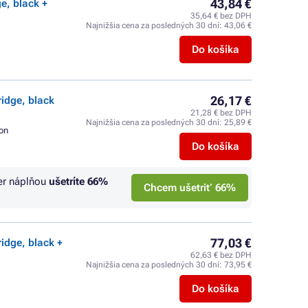
43,84 €
e, black +
35,64 € bez DPH
Najnižšia cena za posledných 30 dní:
43,06 €
Do košíka
26,17 €
ridge, black
21,28 € bez DPH
Najnižšia cena za posledných 30 dní:
25,89 €
on
Do košíka
er náplňou
ušetríte
66%
Chcem ušetriť 66%
77,03 €
idge, black +
62,63 € bez DPH
Najnižšia cena za posledných 30 dní:
73,95 €
Do košíka