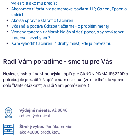
vyriešiť a ako mu predísť
Ako vymeniť farbu v atramentovej tlačiarni HP, Canon, Epson a
ďalších
Ako sa správne starať o tlačiareň
Včasná a poctivá údržba tlačiarne - o problém menej
Výmena tonera v tlačiarni: Na čo si dať pozor, aby nový toner
fungoval bezchybne?
Kam vyhodiť tlačiareň: 4 druhy miest, kde ju prevezmú
Radi Vám poradíme - sme tu pre Vás
Neviete si vybrať najvhodnejšiu náplň pre CANON PIXMA IP6220D a
potrebujete poradiť? Napíšte nám cez chat (zelené tlačidlo vpravo
dolu “Máte otázku?”) a radi Vám pomôžeme :)
Výdajné miesta.
Až 8846
odberných miest.
Široký výber.
Ponúkame viac
ako 40000 produktov.