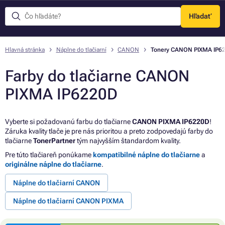
Hľadať
Menu
Hlavná stránka
Náplne do tlačiarní
CANON
Tonery CANON PIXMA IP6
Farby do tlačiarne CANON
PIXMA IP6220D
Vyberte si požadovanú farbu do tlačiarne
CANON PIXMA IP6220D
!
Záruka kvality tlače je pre nás prioritou a preto zodpovedajú farby do
tlačiarne
TonerPartner
tým najvyšším štandardom kvality.
Pre túto tlačiareň ponúkame
kompatibilné náplne do tlačiarne
a
originálne náplne do tlačiarne
.
Náplne do tlačiarní CANON
Náplne do tlačiarní CANON PIXMA