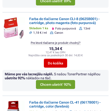
Chcem ušetriť 89%
Farba do tlačiarne Canon CLI-8 (0625B001) -
cartridge, photo magenta (foto purpurová)
Skladom 1 ks
Foto purpurová
13ml
1,18 € / ml
Canon
Pre ktoré tlačiarne je produkt vhodný?
15,34 €
12,47 € bez DPH
Najnižšia cena za posledných 30 dní:
14,83 €
Do košíka
Máme pre vás lacnejšiu náplň.
S našou TonerPartner náplňou
ušetríte
92%
nákladov na tlač.
Chcem ušetriť 92%
Farba do tlačiarne Canon CL-41 (0617B001) -
cartridge, color (farebná)