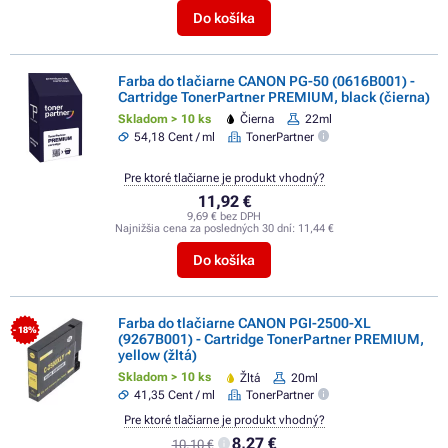
Do košíka
Farba do tlačiarne CANON PG-50 (0616B001) -
Cartridge TonerPartner PREMIUM, black (čierna)
Skladom > 10 ks
Čierna
22ml
54,18 Cent / ml
TonerPartner
Pre ktoré tlačiarne je produkt vhodný?
11,92 €
9,69 € bez DPH
Najnižšia cena za posledných 30 dní:
11,44 €
Do košíka
Farba do tlačiarne CANON PGI-2500-XL
- 18%
(9267B001) - Cartridge TonerPartner PREMIUM,
yellow (žltá)
Skladom > 10 ks
Žltá
20ml
41,35 Cent / ml
TonerPartner
Pre ktoré tlačiarne je produkt vhodný?
8,27 €
10,10 €