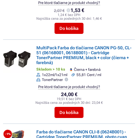
Pre ktoré tlačiarne je produkt vhodný?
1,53 €
2,07 €
1,24 € bez DPH
Najnižšia cena za posledných 30 dní:
1,46 €
Do košíka
MultiPack Farba do tlačiarne CANON PG-50, CL-
51 (0616B001, 0618B001) - Cartridge
TonerPartner PREMIUM, black + color (čierna +
farebná)
Skladom > 10 ks
Čierna + farebná
1x22ml/1x21ml
55,81 Cent / ml
TonerPartner
Pre ktoré tlačiarne je produkt vhodný?
24,00 €
19,51 € bez DPH
Najnižšia cena za posledných 30 dní:
23,04 €
Do košíka
Farba do tlačiarne CANON CLI-8 (0624B001) -
- 1%
Cartridge TonerPartner PREMIUM, photo cyan