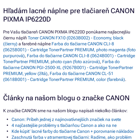
Hľadám lacné náplne pre tlačiareň CANON
PIXMA IP6220D
Pre Vašu tlačiareň CANON PIXMA IP6220D ponúkame najlacnejšiu
čiernu náplň
Toner CANON FX10 (0263B002) - Economy, black
(čierny)
a farebné náplne
Farba do tlačiarne CANON CLI-8
(0625B001) - Cartridge TonerPartner PREMIUM, photo magenta (foto
purpurová)
,
Farba do tlačiarne CANON CLI-8 (0624B001) - Cartridge
TonerPartner PREMIUM, photo cyan (foto azúrová)
,
Farba do
tlačiarne CANON PGI-2500-XL (9267B001) - Cartridge TonerPartner
PREMIUM, yellow (žltá)
,
Farba do tlačiarne CANON CL-51
(0618B001) - Cartridge TonerPartner PREMIUM, color (farebná)
.
Články na našom blogu o značke CANON
K značke CANON sme na našom blogu napísali niekoľko článkov:
Canon: Príbeh jednej z najinovatívnejších značiek na svete
4 najčastejšie problémy s tlačiarňou Canon a ako na ne
Kde kúpiť lacné farby do tlačiarne Canon + porovnanie nákladov
Zaschnutá farba v atramentovej tlačiarni: Radíme, ako problém