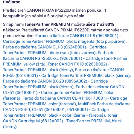
tlačiarne
.
Pre tlačiareň CANON PIXMA IP6220D máme v ponuke 11
kompatibilných náplní a 5 originálnych náplní.
S náplňami
TonerPartner PREMIUM
môžete
ušetriť až 80%
nákladov. Pre tlačiareň CANON PIXMA IP6220D máme v ponuke tieto
prémiové náplne:
Farba do tlačiarne CANON CLI-8 (0625B001) -
Cartridge TonerPartner PREMIUM, photo magenta (foto purpurová)
,
Farba do tlačiarne CANON CLI-8 (0624B001) - Cartridge
TonerPartner PREMIUM, photo cyan (foto azúrová)
,
Farba do
tlačiarne CANON PGI-2500-XL (9267B001) - Cartridge TonerPartner
PREMIUM, yellow (žltá)
,
Toner CANON FX10 (0263B002) -
TonerPartner PREMIUM, black (čierny)
,
Farba do tlačiarne CANON
PG-50 (0616B001) - Cartridge TonerPartner PREMIUM, black (čierna)
,
Farba do tlačiarne CANON BX-20 (0896A002) - Cartridge
TonerPartner PREMIUM, black (čierna)
,
Farba do tlačiarne CANON
CL-51 (0618B001) - Cartridge TonerPartner PREMIUM, color
(farebná)
,
Farba do tlačiarne CANON CL-41 (0617B001) - Cartridge
TonerPartner PREMIUM, color (farebná)
,
MultiPack Farba do tlačiarne
CANON PG-50, CL-51 (0616B001, 0618B001) - Cartridge
TonerPartner PREMIUM, black + color (čierna + farebná)
,
Toner
CANON Cartridge M (6812A002) - TonerPartner PREMIUM, black
(čierny)