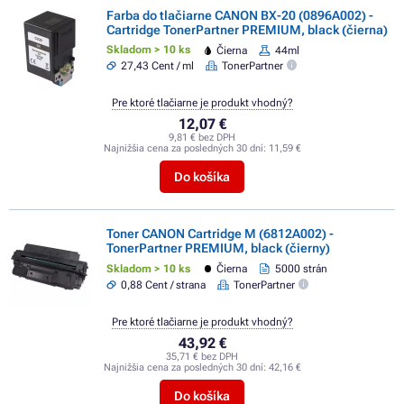
Farba do tlačiarne CANON BX-20 (0896A002) -
Cartridge TonerPartner PREMIUM, black (čierna)
Skladom > 10 ks
Čierna
44ml
27,43 Cent / ml
TonerPartner
Pre ktoré tlačiarne je produkt vhodný?
12,07 €
9,81 € bez DPH
Najnižšia cena za posledných 30 dní:
11,59 €
Do košíka
Toner CANON Cartridge M (6812A002) -
TonerPartner PREMIUM, black (čierny)
Skladom > 10 ks
Čierna
5000 strán
0,88 Cent / strana
TonerPartner
Pre ktoré tlačiarne je produkt vhodný?
43,92 €
35,71 € bez DPH
Najnižšia cena za posledných 30 dní:
42,16 €
Do košíka