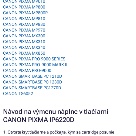
CANON PIXMA MP610
CANON PIXMA MP800
CANON PIXMA MP800R
CANON PIXMA MP810
CANON PIXMA MP830
CANON PIXMA MP970
CANON PIXMA MX300
CANON PIXMA MX310
CANON PIXMA MX340
CANON PIXMA MX850
CANON PIXMA PRO 9000 SERIES
CANON PIXMA PRO-9000 MARK II
CANON PIXMA PRO-9000
CANON SMARTBASE PC 1210D
CANON SMARTBASE PC 1230D
CANON SMARTBASE PC1270D
CANON TS6052
Návod na výmenu náplne v tlačiarni
CANON PIXMA IP6220D
1. Otvorte kryt tlačiarne a počkajte, kým sa cartridge posunie