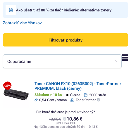
Ako ušetriť až 80 % za tlač? Riešenie: alternatívne tonery
Zobraziť viac článkov
Filtrovať produkty
Odporúčame
Toner CANON FX10 (0263B002) - TonerPartner
- 22%
PREMIUM, black (čierny)
Skladom > 10 ks
Čierna
2000 strán
0,54 Cent / strana
TonerPartner
Pre ktoré tlačiarne je produkt vhodný?
10,86 €
13,95 €
8,83 € bez DPH
Najnižšia cena za posledných 30 dní:
10,43 €