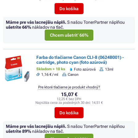
Do košíka
Máme pre vás lacnejšiu náplň.
S našou TonerPartner náplňou
ušetríte
66%
nákladov na tlač.
Chcem ušetriť 66%
Farba do tlačiarne Canon CLI-8 (0624B001) -
cartridge, photo cyan (foto azúrová)
Skladom > 10 ks
Foto azúrová
13ml
1,16 € / ml
Canon
Pre ktoré tlačiarne je produkt vhodný?
15,07 €
12,25 € bez DPH
Najnižšia cena za posledných 30 dní:
14,51 €
Do košíka
Máme pre vás lacnejšiu náplň.
S našou TonerPartner náplňou
ušetríte
89%
nákladov na tlač.