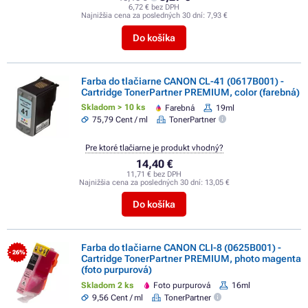
6,72 € bez DPH
Najnižšia cena za posledných 30 dní:
7,93 €
Do košíka
Farba do tlačiarne CANON CL-41 (0617B001) -
Cartridge TonerPartner PREMIUM, color (farebná)
Skladom > 10 ks
Farebná
19ml
75,79 Cent / ml
TonerPartner
Pre ktoré tlačiarne je produkt vhodný?
14,40 €
11,71 € bez DPH
Najnižšia cena za posledných 30 dní:
13,05 €
Do košíka
Farba do tlačiarne CANON CLI-8 (0625B001) -
- 26%
Cartridge TonerPartner PREMIUM, photo magenta
(foto purpurová)
Skladom 2 ks
Foto purpurová
16ml
9,56 Cent / ml
TonerPartner