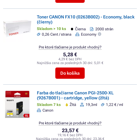
Toner CANON FX10 (0263B002) - Economy, black
(čierny)
Skladom > 10 ks
Čierna
2000 strán
0,26 Cent / strana
Economy
Pre ktoré tlačiarne je produkt vhodný?
5,28 €
4,29 € bez DPH
Najnižšia cena za posledných 30 dní:
5,01 €
Do košíka
Farba do tlačiarne Canon PGI-2500-XL
(9267B001) - cartridge, yellow (žltá)
Skladom 7 ks
Žltá
19,3ml
1,22 € / ml
Canon
Pre ktoré tlačiarne je produkt vhodný?
23,57 €
19,16 € bez DPH
Najnižšia cena za posledných 30 dní:
23,36 €