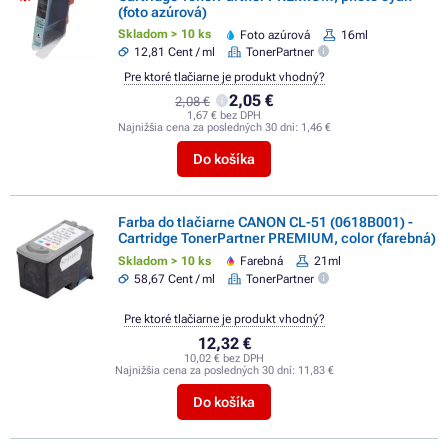
(foto azúrová)
Skladom > 10 ks
Foto azúrová
16ml
12,81 Cent / ml
TonerPartner
Pre ktoré tlačiarne je produkt vhodný?
2,05 €
2,08 €
1,67 € bez DPH
Najnižšia cena za posledných 30 dní:
1,46 €
Do košíka
Farba do tlačiarne CANON CL-51 (0618B001) -
Cartridge TonerPartner PREMIUM, color (farebná)
Skladom > 10 ks
Farebná
21ml
58,67 Cent / ml
TonerPartner
Pre ktoré tlačiarne je produkt vhodný?
12,32 €
10,02 € bez DPH
Najnižšia cena za posledných 30 dní:
11,83 €
Do košíka