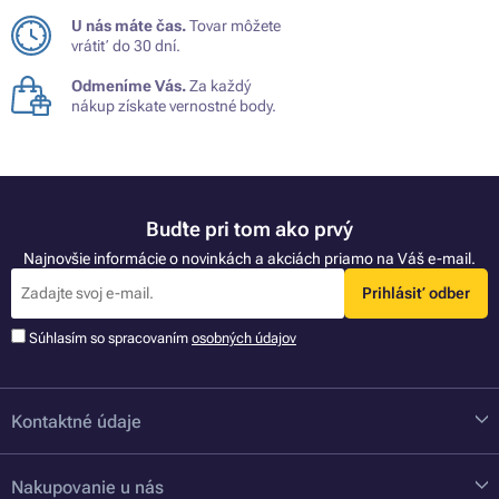
U nás máte čas.
Tovar môžete
vrátiť do 30 dní.
Odmeníme Vás.
Za každý
nákup získate vernostné body.
Buďte pri tom ako prvý
Najnovšie informácie o novinkách a akciách priamo na Váš e-mail.
Prihlásiť odber
Súhlasím so spracovaním
osobných údajov
Kontaktné údaje
Nakupovanie u nás