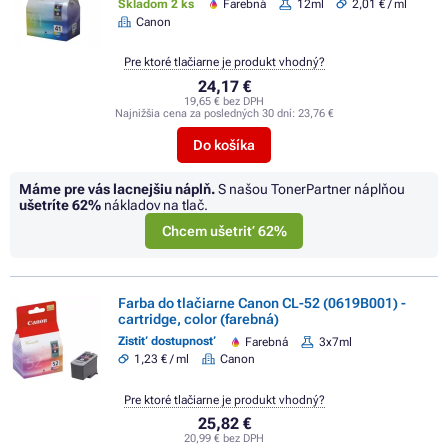
Skladom 2 ks
Farebná
12ml
2,01 € / ml
Canon
Pre ktoré tlačiarne je produkt vhodný?
24,17 €
19,65 € bez DPH
Najnižšia cena za posledných 30 dní:
23,76 €
Do košíka
Máme pre vás lacnejšiu náplň.
S našou TonerPartner náplňou
ušetríte
62%
nákladov na tlač.
Chcem ušetriť 62%
Farba do tlačiarne Canon CL-52 (0619B001) -
cartridge, color (farebná)
Zistiť dostupnosť
Farebná
3x7ml
1,23 € / ml
Canon
Pre ktoré tlačiarne je produkt vhodný?
25,82 €
20,99 € bez DPH