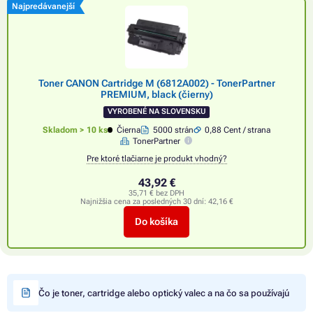
Najpredávanejší
Toner CANON Cartridge M (6812A002) - TonerPartner
PREMIUM, black (čierny)
VYROBENÉ NA SLOVENSKU
Skladom > 10 ks
Čierna
5000 strán
0,88 Cent / strana
TonerPartner
Pre ktoré tlačiarne je produkt vhodný?
43,92 €
35,71 € bez DPH
Najnižšia cena za posledných 30 dní:
42,16 €
Do košíka
Čo je toner, cartridge alebo optický valec a na čo sa používajú