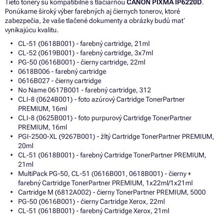
Tieto tonery sú kompatibilné s tlačiarňou
CANON PIXMA IP6220D
.
Ponúkame široký výber farebných aj čiernych tonerov, ktoré
zabezpečia, že vaše tlačené dokumenty a obrázky budú mať
vynikajúcu kvalitu.
CL-51 (0618B001) - farebný cartridge, 21ml
CL-52 (0619B001) - farebný cartridge, 3x7ml
PG-50 (0616B001) - čierny cartridge, 22ml
0618B006 - farebný cartridge
0616B027 - čierny cartridge
No Name 0617B001 - farebný cartridge, 312
CLI-8 (0624B001) - foto azúrový Cartridge TonerPartner
PREMIUM, 16ml
CLI-8 (0625B001) - foto purpurový Cartridge TonerPartner
PREMIUM, 16ml
PGI-2500-XL (9267B001) - žltý Cartridge TonerPartner PREMIUM,
20ml
CL-51 (0618B001) - farebný Cartridge TonerPartner PREMIUM,
21ml
MultiPack PG-50, CL-51 (0616B001, 0618B001) - čierny +
farebný Cartridge TonerPartner PREMIUM, 1x22ml/1x21ml
Cartridge M (6812A002) - čierny TonerPartner PREMIUM, 5000
PG-50 (0616B001) - čierny Cartridge Xerox, 22ml
CL-51 (0618B001) - farebný Cartridge Xerox, 21ml