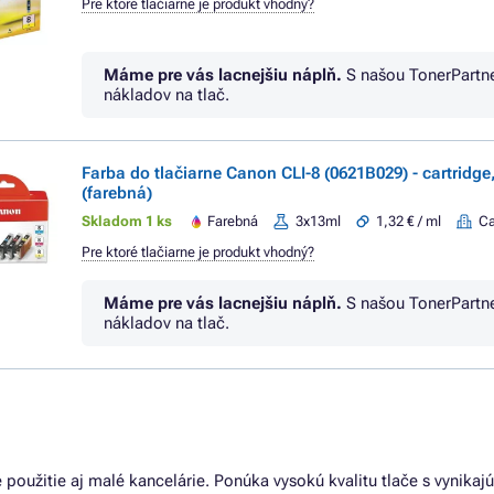
Pre ktoré tlačiarne je produkt vhodný?
Máme pre vás lacnejšiu náplň.
S našou TonerPartn
nákladov na tlač.
Farba do tlačiarne Canon CLI-8 (0621B029) - cartridge,
(farebná)
Skladom 1 ks
Farebná
3x13ml
1,32 € / ml
C
Pre ktoré tlačiarne je produkt vhodný?
Máme pre vás lacnejšiu náplň.
S našou TonerPartn
nákladov na tlač.
oužitie aj malé kancelárie. Ponúka vysokú kvalitu tlače s vynikajúc