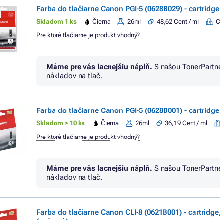
Farba do tlačiarne Canon PGI-5 (0628B029) - cartridge,
Skladom 1 ks
Čierna
26ml
48,62 Cent / ml
C
Pre ktoré tlačiarne je produkt vhodný?
Máme pre vás lacnejšiu náplň.
S našou TonerPartn
nákladov na tlač.
Farba do tlačiarne Canon PGI-5 (0628B001) - cartridge,
Skladom > 10 ks
Čierna
26ml
36,19 Cent / ml
Pre ktoré tlačiarne je produkt vhodný?
Máme pre vás lacnejšiu náplň.
S našou TonerPartn
nákladov na tlač.
Farba do tlačiarne Canon CLI-8 (0621B001) - cartridge