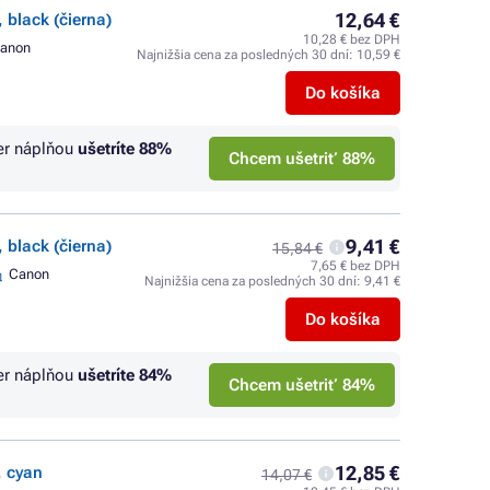
12,64 €
 black (čierna)
10,28 € bez DPH
anon
Najnižšia cena za posledných 30 dní:
10,59 €
Do košíka
er náplňou
ušetríte
88%
Chcem ušetriť 88%
9,41 €
 black (čierna)
15,84 €
7,65 € bez DPH
Canon
Najnižšia cena za posledných 30 dní:
9,41 €
Do košíka
er náplňou
ušetríte
84%
Chcem ušetriť 84%
12,85 €
, cyan
14,07 €