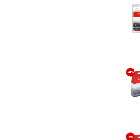
- 41%
- 9%