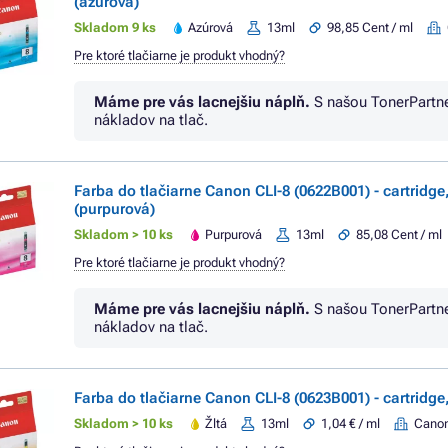
(azúrová)
Skladom 9 ks
Azúrová
13ml
98,85 Cent / ml
Pre ktoré tlačiarne je produkt vhodný?
Máme pre vás lacnejšiu náplň.
S našou TonerPartn
nákladov na tlač.
Farba do tlačiarne Canon CLI-8 (0622B001) - cartridg
(purpurová)
Skladom > 10 ks
Purpurová
13ml
85,08 Cent / ml
Pre ktoré tlačiarne je produkt vhodný?
Máme pre vás lacnejšiu náplň.
S našou TonerPartn
nákladov na tlač.
Farba do tlačiarne Canon CLI-8 (0623B001) - cartridge,
Skladom > 10 ks
Žltá
13ml
1,04 € / ml
Cano