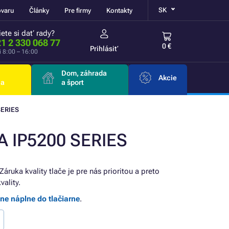
SK
ovaru
Články
Pre firmy
Kontakty
ete si dať rady?
1 2 330 068 77
0 €
Prihlásiť
i 8:00 – 16:00
Dom, záhrada
Akcie
ia
a šport
SERIES
A IP5200 SERIES
 Záruka kvality tlače je pre nás prioritou a preto
ality.
lne náplne do tlačiarne
.