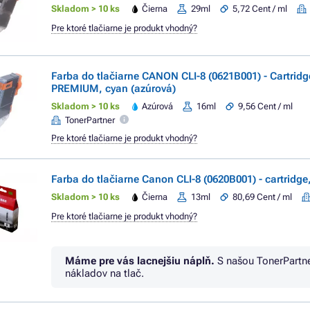
Skladom > 10 ks
Čierna
29ml
5,72 Cent / ml
Pre ktoré tlačiarne je produkt vhodný?
Farba do tlačiarne CANON CLI-8 (0621B001) - Cartridg
PREMIUM, cyan (azúrová)
Skladom > 10 ks
Azúrová
16ml
9,56 Cent / ml
TonerPartner
Pre ktoré tlačiarne je produkt vhodný?
Farba do tlačiarne Canon CLI-8 (0620B001) - cartridge,
Skladom > 10 ks
Čierna
13ml
80,69 Cent / ml
Pre ktoré tlačiarne je produkt vhodný?
Máme pre vás lacnejšiu náplň.
S našou TonerPartn
nákladov na tlač.