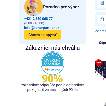
Poradca pre výber
+421 2 330 068 77
(8:00 - 16:00)
info@tonerpartner.sk
Zobraz
Chcem sa opýtať
Odp
Zákazníci nás chvália
- 16%
90%
zákazníkov odporúča podľa dotazníkov
spokojnosti za posledných 90 dní.