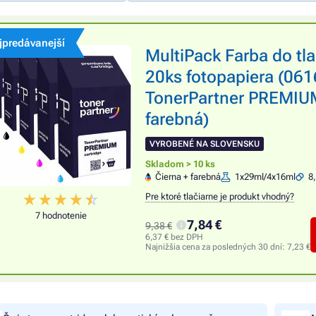
jpredávanejší
MultiPack Farba do tl
20ks fotopapiera (061
TonerPartner PREMIUM,
farebná)
VYROBENÉ NA SLOVENSKU
Skladom > 10 ks
Čierna + farebná
1x29ml/4x16ml
8
Pre ktoré tlačiarne je produkt vhodný?
7 hodnotenie
7,84 €
9,38 €
6,37 € bez DPH
Najnižšia cena za posledných 30 dní:
7,23 €