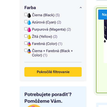
Farba
Na
Čierna (Black)
(5)
Azúrová (Cyan)
(2)
Purpurová (Magenta)
(2)
Žltá (Yellow)
(2)
Farebná (Color)
(1)
Čierna + Farebná (Black +
Color)
(1)
Pokročilé filtrovanie
Potrebujete poradiť?
Pomôžeme Vám.