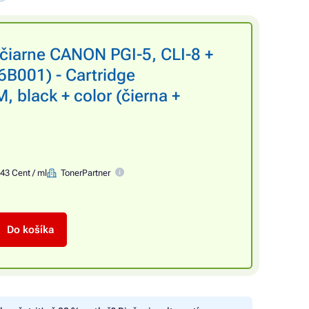
ačiarne CANON PGI-5, CLI-8 +
6B001) - Cartridge
 black + color (čierna +
,43 Cent / ml
TonerPartner
Do košíka