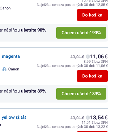
10,45 € bez DPH
Najnižšia cena za posledných 30 dní:
12,85 €
Canon
Do košíka
er náplňou
ušetríte
90%
Chcem ušetriť 90%
11,06 €
e, magenta
13,91 €
8,99 € bez DPH
Najnižšia cena za posledných 30 dní:
11,06 €
Canon
Do košíka
er náplňou
ušetríte
89%
Chcem ušetriť 89%
13,54 €
 yellow (žltá)
13,91 €
11,01 € bez DPH
n
Najnižšia cena za posledných 30 dní:
13,22 €