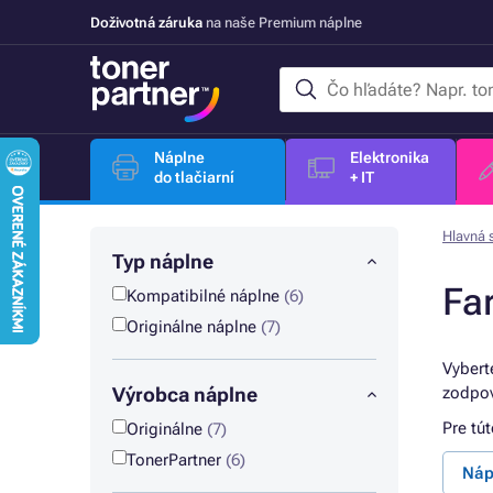
Doživotná záruka
na naše Premium náplne
Náplne
Elektronika
do tlačiarní
+ IT
Hlavná 
Typ náplne
Fa
Kompatibilné náplne
(6)
Originálne náplne
(7)
Vybert
Výrobca náplne
zodpov
Pre tú
Originálne
(7)
TonerPartner
(6)
Náp