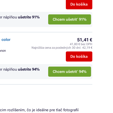
Do košíka
er náplňou
ušetríte
91%
Chcem ušetriť 91%
51,41 €
 color
41,80 € bez DPH
Najnižšia cena za posledných 30 dní:
42,19 €
anon
Do košíka
er náplňou
ušetríte
94%
Chcem ušetriť 94%
im rozlíšením, čo je ideálne pre tlač fotografií