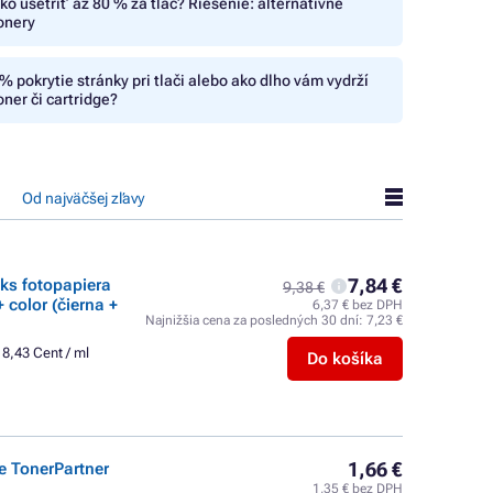
ko ušetriť až 80 % za tlač? Riešenie: alternatívne
onery
% pokrytie stránky pri tlači alebo ako dlho vám vydrží
oner či cartridge?
Od najväčšej zľavy
7,84 €
0ks fotopapiera
9,38 €
 color (čierna +
6,37 € bez DPH
Najnižšia cena za posledných 30 dní:
7,23 €
8,43 Cent / ml
Do košíka
1,66 €
e TonerPartner
1,35 € bez DPH