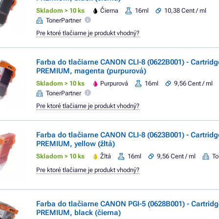
Skladom > 10 ks
Čierna
16ml
10,38 Cent / ml
TonerPartner
Pre ktoré tlačiarne je produkt vhodný?
Farba do tlačiarne CANON CLI-8 (0622B001) - Cartridg
PREMIUM, magenta (purpurová)
Skladom > 10 ks
Purpurová
16ml
9,56 Cent / ml
TonerPartner
Pre ktoré tlačiarne je produkt vhodný?
Farba do tlačiarne CANON CLI-8 (0623B001) - Cartridg
PREMIUM, yellow (žltá)
Skladom > 10 ks
Žltá
16ml
9,56 Cent / ml
To
Pre ktoré tlačiarne je produkt vhodný?
Farba do tlačiarne CANON PGI-5 (0628B001) - Cartridg
PREMIUM, black (čierna)