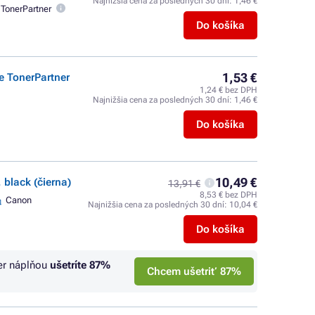
Najnižšia cena za posledných 30 dní:
1,46 €
TonerPartner
Do košíka
1,53 €
e TonerPartner
1,24 € bez DPH
Najnižšia cena za posledných 30 dní:
1,46 €
Do košíka
10,49 €
 black (čierna)
13,91 €
8,53 € bez DPH
Canon
Najnižšia cena za posledných 30 dní:
10,04 €
Do košíka
er náplňou
ušetríte
87%
Chcem ušetriť 87%