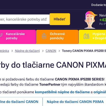
Dodanie t
Nevi
Hľadať
+42
Po–P
Kancelárske
Ochranné
Hygiena
potreby
pomôcky
+ Drogér
stránka
Náplne do tlačiarní
CANON
Tonery CANON PIXMA IP5200 
rby do tlačiarne CANON PIXM
e si požadovanú farbu do tlačiarne
CANON PIXMA IP5200 SERIES
!
edajú farby do tlačiarne
TonerPartner
tým najvyšším štandardom kv
to tlačiareň ponúkame
kompatibilné náplne do tlačiarne
a
originá
lne do tlačiarní CANON
Náplne do tlačiarní CANON PIXMA