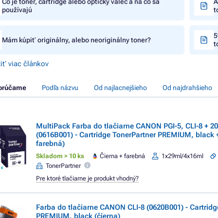
Čo je toner, cartridge alebo optický valec a na čo sa
A
používajú
t
5
Mám kúpiť originálny, alebo neoriginálny toner?
t
iť viac článkov
orúčame
Podľa názvu
Od najlacnejšieho
Od najdrahšieho
MultiPack Farba do tlačiarne CANON PGI-5, CLI-8 + 2
(0616B001) - Cartridge TonerPartner PREMIUM, black +
farebná)
Skladom > 10 ks
Čierna + farebná
1x29ml/4x16ml
TonerPartner
Pre ktoré tlačiarne je produkt vhodný?
Farba do tlačiarne CANON CLI-8 (0620B001) - Cartridg
PREMIUM, black (čierna)