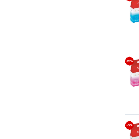
- 20%
- 3%