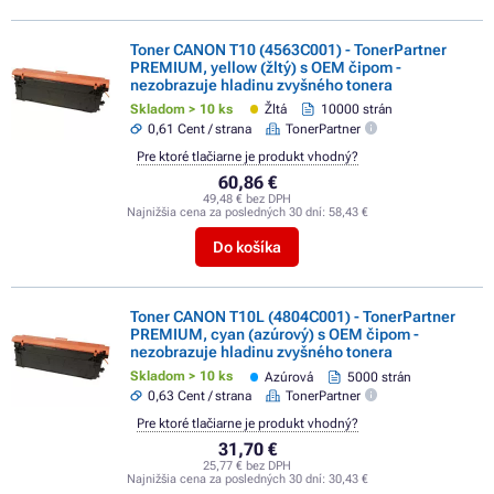
Toner CANON T10 (4563C001) - TonerPartner
PREMIUM, yellow (žltý) s OEM čipom -
nezobrazuje hladinu zvyšného tonera
Skladom > 10 ks
Žltá
10000 strán
0,61 Cent / strana
TonerPartner
Pre ktoré tlačiarne je produkt vhodný?
60,86 €
49,48 € bez DPH
Najnižšia cena za posledných 30 dní:
58,43 €
Do košíka
Toner CANON T10L (4804C001) - TonerPartner
PREMIUM, cyan (azúrový) s OEM čipom -
nezobrazuje hladinu zvyšného tonera
Skladom > 10 ks
Azúrová
5000 strán
0,63 Cent / strana
TonerPartner
Pre ktoré tlačiarne je produkt vhodný?
31,70 €
25,77 € bez DPH
Najnižšia cena za posledných 30 dní:
30,43 €