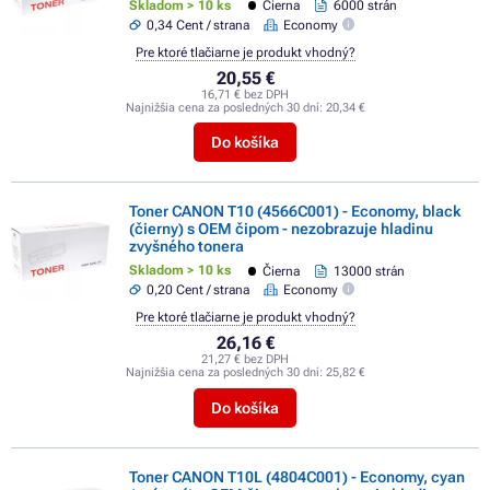
Skladom > 10 ks
Čierna
6000 strán
0,34 Cent / strana
Economy
Pre ktoré tlačiarne je produkt vhodný?
20,55 €
16,71 € bez DPH
Najnižšia cena za posledných 30 dní:
20,34 €
Do košíka
Toner CANON T10 (4566C001) - Economy, black
(čierny) s OEM čipom - nezobrazuje hladinu
zvyšného tonera
Skladom > 10 ks
Čierna
13000 strán
0,20 Cent / strana
Economy
Pre ktoré tlačiarne je produkt vhodný?
26,16 €
21,27 € bez DPH
Najnižšia cena za posledných 30 dní:
25,82 €
Do košíka
Toner CANON T10L (4804C001) - Economy, cyan