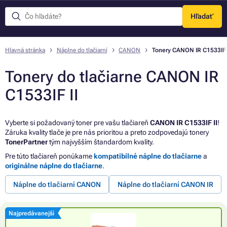
Hľadať
Menu
Hlavná stránka
Náplne do tlačiarní
CANON
Tonery CANON IR C1533IF 
Tonery do tlačiarne CANON IR
C1533IF II
Vyberte si požadovaný toner pre vašu tlačiareň
CANON IR C1533IF II
!
Záruka kvality tlače je pre nás prioritou a preto zodpovedajú tonery
TonerPartner
tým najvyšším štandardom kvality.
Pre túto tlačiareň ponúkame
kompatibilné náplne do tlačiarne
a
originálne náplne do tlačiarne
.
Náplne do tlačiarní CANON
Náplne do tlačiarní CANON IR
Najpredávanejší