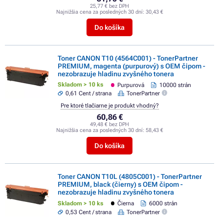
25,77 € bez DPH
Najnižšia cena za posledných 30 dní:
30,43 €
Do košíka
Toner CANON T10 (4564C001) - TonerPartner
PREMIUM, magenta (purpurový) s OEM čipom -
nezobrazuje hladinu zvyšného tonera
Skladom > 10 ks
Purpurová
10000 strán
0,61 Cent / strana
TonerPartner
Pre ktoré tlačiarne je produkt vhodný?
60,86 €
49,48 € bez DPH
Najnižšia cena za posledných 30 dní:
58,43 €
Do košíka
Toner CANON T10L (4805C001) - TonerPartner
PREMIUM, black (čierny) s OEM čipom -
nezobrazuje hladinu zvyšného tonera
Skladom > 10 ks
Čierna
6000 strán
0,53 Cent / strana
TonerPartner