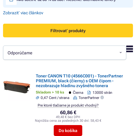
Zobraziť viac článkov
Filtrovať produkty
Odporúčame
Toner CANON T10 (4566C001) - TonerPartner
PREMIUM, black (čierny) s OEM čipom -
nezobrazuje hladinu zvyšného tonera
Skladom > 10 ks
Čierna
13000 strán
0,47 Cent / strana
TonerPartner
Pre ktoré tlačiarne je produkt vhodný?
60,86 €
49,48 € bez DPH
Najnižšia cena za posledných 30 dní:
58,43 €
Do košíka