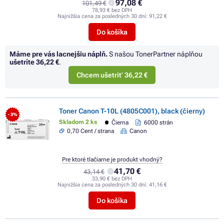
97,08 €
101,49 €
78,93 € bez DPH
Najnižšia cena za posledných 30 dní:
91,22 €
Do košíka
Máme pre vás lacnejšiu náplň.
S našou TonerPartner náplňou
ušetríte
36,22 €
.
Chcem ušetriť 36,22 €
Toner Canon T-10L (4805C001), black (čierny)
- 3%
Skladom 2 ks
Čierna
6000 strán
0,70 Cent / strana
Canon
Pre ktoré tlačiarne je produkt vhodný?
41,70 €
43,14 €
33,90 € bez DPH
Najnižšia cena za posledných 30 dní:
41,16 €
Do košíka