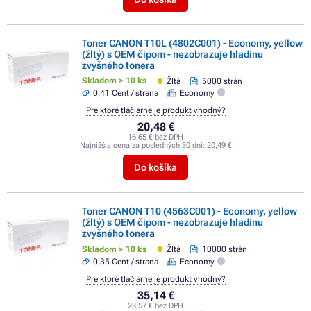
Toner CANON T10L (4802C001) - Economy, yellow
(žltý) s OEM čipom - nezobrazuje hladinu
zvyšného tonera
Skladom > 10 ks
Žltá
5000 strán
0,41 Cent / strana
Economy
Pre ktoré tlačiarne je produkt vhodný?
20,48 €
16,65 € bez DPH
Najnižšia cena za posledných 30 dní:
20,49 €
Do košíka
Toner CANON T10 (4563C001) - Economy, yellow
(žltý) s OEM čipom - nezobrazuje hladinu
zvyšného tonera
Skladom > 10 ks
Žltá
10000 strán
0,35 Cent / strana
Economy
Pre ktoré tlačiarne je produkt vhodný?
35,14 €
28,57 € bez DPH