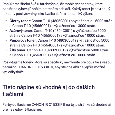
Ponúkame širokú škálu farebných aj čiernobielych tonerov, ktoré
zaručene vyhovujú vašim potrebám pri tlači. Každý toner je navrhnutý
tak, aby poskytoval vysokú kvalitu tlače a spoľahlivý výkon.
Čierny toner
: Canon T-10 (4805C001) s výťažnosťou 6000 strán
a Canon T-10 (4566C001) s výťažnosťou 13000 strán.
Azúrový toner
: Canon T-10 (4804C001) s výťažnosťou 5000
strán a Canon T-10 (4565C001) s výťažnosťou 10000 strán.
Purpurový toner
: Canon T-10 (4803C001) s výťažnosťou 5000
strán a Canon T-10 (4564C001) s výťažnosťou 10000 strán.
Žltý toner
: Canon T-10 (4802C001) s výťažnosťou 5000 strán
a Canon T-10 (4563C001) s výťažnosťou 10000 strán.
Poskytujeme tonery, ktoré sú špecificky navrhnuté pre použitie s vašou
tlačiarňou CANON IR C1533IF II, aby ste dosiahli najlepšie možné
výsledky tlače.
Tieto náplne sú vhodné aj do ďalších
tlačiarní
Farby do tlačiarne CANON IR C1533IF II na tejto stránke sú vhodné aj
pre nasledovné tlačiarne: