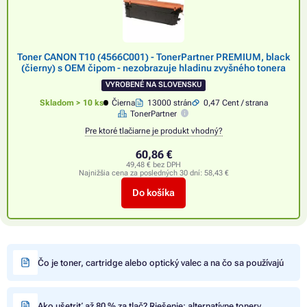
Toner CANON T10 (4566C001) - TonerPartner PREMIUM, black
(čierny) s OEM čipom - nezobrazuje hladinu zvyšného tonera
VYROBENÉ NA SLOVENSKU
Skladom > 10 ks
Čierna
13000 strán
0,47 Cent / strana
TonerPartner
Pre ktoré tlačiarne je produkt vhodný?
60,86 €
49,48 € bez DPH
Najnižšia cena za posledných 30 dní:
58,43 €
Do košíka
Čo je toner, cartridge alebo optický valec a na čo sa používajú
Ako ušetriť až 80 % za tlač? Riešenie: alternatívne tonery