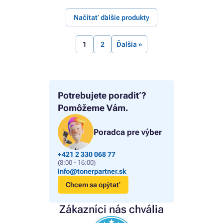
Načítať ďalšie produkty
1
2
Ďalšia »
Potrebujete poradiť?
Pomôžeme Vám.
Poradca pre výber
+421 2 330 068 77
(8:00 - 16:00)
info@tonerpartner.sk
Chcem sa opýtať
Zákazníci nás chvália