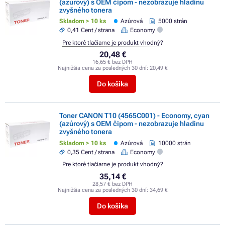
(azúrový) s OEM čipom - nezobrazuje hladinu
zvyšného tonera
Skladom > 10 ks
Azúrová
5000 strán
0,41 Cent / strana
Economy
Pre ktoré tlačiarne je produkt vhodný?
20,48 €
16,65 € bez DPH
Najnižšia cena za posledných 30 dní:
20,49 €
Do košíka
Toner CANON T10 (4565C001) - Economy, cyan
(azúrový) s OEM čipom - nezobrazuje hladinu
zvyšného tonera
Skladom > 10 ks
Azúrová
10000 strán
0,35 Cent / strana
Economy
Pre ktoré tlačiarne je produkt vhodný?
35,14 €
28,57 € bez DPH
Najnižšia cena za posledných 30 dní:
34,69 €
Do košíka