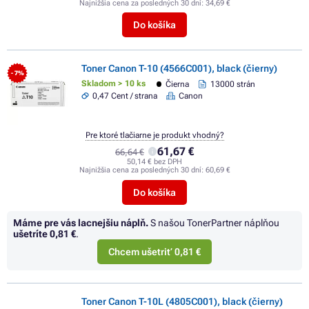
Najnižšia cena za posledných 30 dní:
34,69 €
Do košíka
Toner Canon T-10 (4566C001), black (čierny)
- 7%
Skladom > 10 ks
Čierna
13000 strán
0,47 Cent / strana
Canon
Pre ktoré tlačiarne je produkt vhodný?
61,67 €
66,64 €
50,14 € bez DPH
Najnižšia cena za posledných 30 dní:
60,69 €
Do košíka
Máme pre vás lacnejšiu náplň.
S našou TonerPartner náplňou
ušetríte
0,81 €
.
Chcem ušetriť 0,81 €
Toner Canon T-10L (4805C001), black (čierny)