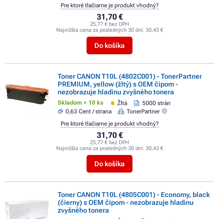
Pre ktoré tlačiarne je produkt vhodný?
31,70 €
25,77 € bez DPH
Najnižšia cena za posledných 30 dní:
30,43 €
Do košíka
Toner CANON T10L (4802C001) - TonerPartner
PREMIUM, yellow (žltý) s OEM čipom -
nezobrazuje hladinu zvyšného tonera
Skladom > 10 ks
Žltá
5000 strán
0,63 Cent / strana
TonerPartner
Pre ktoré tlačiarne je produkt vhodný?
31,70 €
25,77 € bez DPH
Najnižšia cena za posledných 30 dní:
30,43 €
Do košíka
Toner CANON T10L (4805C001) - Economy, black
(čierny) s OEM čipom - nezobrazuje hladinu
zvyšného tonera