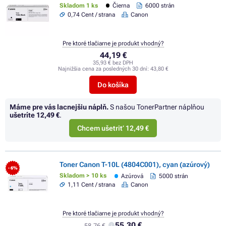
Skladom 1 ks
Čierna
6000 strán
0,74 Cent / strana
Canon
Pre ktoré tlačiarne je produkt vhodný?
44,19 €
35,93 € bez DPH
Najnižšia cena za posledných 30 dní:
43,80 €
Do košíka
Máme pre vás lacnejšiu náplň.
S našou TonerPartner náplňou
ušetríte
12,49 €
.
Chcem ušetriť 12,49 €
Toner Canon T-10L (4804C001), cyan (azúrový)
- 6%
Skladom > 10 ks
Azúrová
5000 strán
1,11 Cent / strana
Canon
Pre ktoré tlačiarne je produkt vhodný?
55,30 €
58,76 €