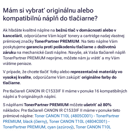
Mám si vybrať originálnu alebo
kompatibilnú náplň do tlačiarne?
Ak hľadáte kvalitné náplne na
bežnú tlač v domácnosti alebo v
kancelárii
, odporúčame Vám kúpiť tonery a cartridge našej vlastnej
prémiovej značky
TonerPartner PREMIUM
. Na tieto náplne Vám
poskytujeme
garanciu proti poškodeniu tlačiarne
a
doživotnú
záruku
na mechanické časti náplne. Navyše, ak Vaša tlačiareň náplň
TonerPartner PREMIUM neprijme, môžete nám ju vrátiť a my Vám
vrátime peniaze.
V prípade, že chcete tlačiť fotky alebo
reprezentačné materiály vo
vysokej kvalite
, odporúčame Vám zakúpiť
originálne farby do
tlačiarne
.
Pre tlačiareň CANON IR C1533IF II máme v ponuke 16 kompatibilných
náplní a 9 originálnych náplní.
S náplňami
TonerPartner PREMIUM
môžete
ušetriť až 80%
nákladov. Pre tlačiareň CANON IR C1533IF II máme v ponuke tieto
prémiové náplne:
Toner CANON T10L (4805C001) - TonerPartner
PREMIUM, black (čierny)
,
Toner CANON T10L (4804C001) -
TonerPartner PREMIUM, cyan (azúrový)
,
Toner CANON T10L