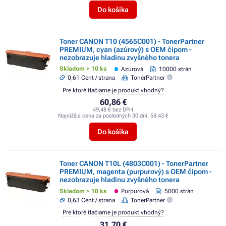
Do košíka
Toner CANON T10 (4565C001) - TonerPartner
PREMIUM, cyan (azúrový) s OEM čipom -
nezobrazuje hladinu zvyšného tonera
Skladom > 10 ks
Azúrová
10000 strán
0,61 Cent / strana
TonerPartner
Pre ktoré tlačiarne je produkt vhodný?
60,86 €
49,48 € bez DPH
Najnižšia cena za posledných 30 dní:
58,43 €
Do košíka
Toner CANON T10L (4803C001) - TonerPartner
PREMIUM, magenta (purpurový) s OEM čipom -
nezobrazuje hladinu zvyšného tonera
Skladom > 10 ks
Purpurová
5000 strán
0,63 Cent / strana
TonerPartner
Pre ktoré tlačiarne je produkt vhodný?
31,70 €