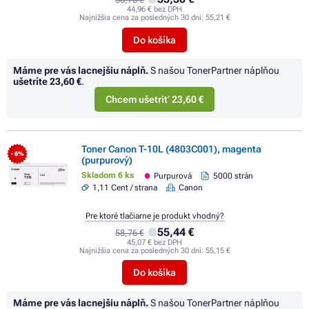
44,96 € bez DPH
Najnižšia cena za posledných 30 dní:
55,21 €
Do košíka
Máme pre vás lacnejšiu náplň.
S našou TonerPartner náplňou
ušetríte
23,60 €
.
Chcem ušetriť 23,60 €
Toner Canon T-10L (4803C001), magenta
- 6%
(purpurový)
Skladom 6 ks
Purpurová
5000 strán
1,11 Cent / strana
Canon
Pre ktoré tlačiarne je produkt vhodný?
55,44 €
58,76 €
45,07 € bez DPH
Najnižšia cena za posledných 30 dní:
55,15 €
Do košíka
Máme pre vás lacnejšiu náplň.
S našou TonerPartner náplňou