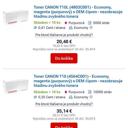
Toner CANON T10L (4803C001) - Economy,
magenta (purpurový) s OEM čipom - nezobrazuje
hladinu zvyšného tonera
Skladom > 10 ks
Purpurová
5000 strán
0,41 Cent / strana
Economy
Pre ktoré tlačiarne je produkt vhodný?
20,48 €
16,65 € bez DPH
Najnižšia cena za posledných 30 dní:
20,49 €
Do košíka
Toner CANON T10 (4564C001) - Economy,
magenta (purpurový) s OEM čipom - nezobrazuje
hladinu zvyšného tonera
Skladom > 10 ks
Purpurová
10000 strán
0,35 Cent / strana
Economy
Pre ktoré tlačiarne je produkt vhodný?
35,14 €
28,57 € bez DPH
Najnižšia cena za posledných 30 dní:
34,69 €
Do košíka