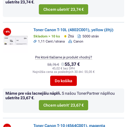
ušetríte
23,74 €
.
Chcem ušetriť 23,74 €
Toner Canon T-10L (4802C001), yellow (žltý)
- 6%
Skladom > 10 ks
Žltá
5000 strán
1,11 Cent / strana
Canon
Pre ktoré tlačiarne je produkt vhodný?
55,37 €
58,76 €
45,02 € bez DPH
Najnižšia cena za posledných 30 dní:
55,05 €
Do košíka
Máme pre vás lacnejšiu náplň.
S našou TonerPartner náplňou
ušetríte
23,67 €
.
Chcem ušetriť 23,67 €
Toner Canon T-10 (4564C001), magenta