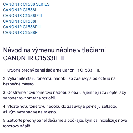
CANON IR C1538 SERIES
CANON IR C1538I
CANON IR C1538IF II
CANON IR C1538IF
CANON IR C1538P II
CANON IR C1538P
Návod na výmenu náplne v tlačiarni
CANON IR C1533IF II
1. Otvorte predný panel tlačiarne Canon IR C1533IF II.
2. Vytiahnite starú tonerovú nádobu zo zásuvky a odložte ju na
bezpečné miesto.
3. Odstráňte novú tonerovú nádobu z obalu a jemne ju zaklopte, aby
sa toner rovnomerne rozložil.
4. Vložte novú tonerovú nádobu do zásuvky a pevne ju zatlačte,
až kým nezapadne na miesto.
5. Zatvorte predný panel tlačiarne a počkajte, kým sa inicializuje nová
tonerová náplň.