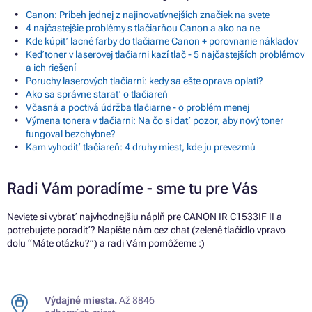
Canon: Príbeh jednej z najinovatívnejších značiek na svete
4 najčastejšie problémy s tlačiarňou Canon a ako na ne
Kde kúpiť lacné farby do tlačiarne Canon + porovnanie nákladov
Keď toner v laserovej tlačiarni kazí tlač - 5 najčastejších problémov
a ich riešení
Poruchy laserových tlačiarní: kedy sa ešte oprava oplatí?
Ako sa správne starať o tlačiareň
Včasná a poctivá údržba tlačiarne - o problém menej
Výmena tonera v tlačiarni: Na čo si dať pozor, aby nový toner
fungoval bezchybne?
Kam vyhodiť tlačiareň: 4 druhy miest, kde ju prevezmú
Radi Vám poradíme - sme tu pre Vás
Neviete si vybrať najvhodnejšiu náplň pre CANON IR C1533IF II a
potrebujete poradiť? Napíšte nám cez chat (zelené tlačidlo vpravo
dolu “Máte otázku?”) a radi Vám pomôžeme :)
Výdajné miesta.
Až 8846