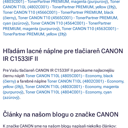
(4803C001) - TonerPartner PREMIUM, magenta (purpurový)
,
Toner
CANON T10L (4802C001) - TonerPartner PREMIUM, yellow (žltý)
,
Toner CANON T10 (4566C001) - TonerPartner PREMIUM, black
(čierny)
,
Toner CANON T10 (4565C001) - TonerPartner PREMIUM,
cyan (azúrový)
,
Toner CANON T10 (4564C001) - TonerPartner
PREMIUM, magenta (purpurový)
,
Toner CANON T10 (4563C001) -
TonerPartner PREMIUM, yellow (žltý)
Hľadám lacné náplne pre tlačiareň CANON
IR C1533IF II
Pre Vašu tlačiareň CANON IR C1533IF II ponúkame najlacnejšiu
čiernu náplň
Toner CANON T10L (4805C001) - Economy, black
(čierny)
a farebné náplne
Toner CANON T10L (4802C001) - Economy,
yellow (žltý)
,
Toner CANON T10L (4803C001) - Economy, magenta
(purpurový)
,
Toner CANON T10L (4804C001) - Economy, cyan
(azúrový)
.
Články na našom blogu o značke CANON
K značke CANON sme na našom blogu napísali niekoľko článkov: