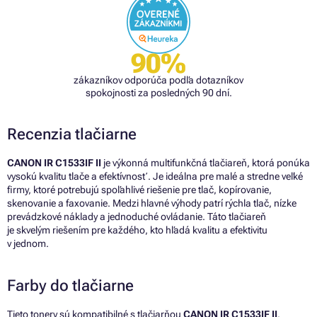
90%
zákazníkov odporúča podľa dotazníkov
spokojnosti za posledných 90 dní.
Recenzia tlačiarne
CANON IR C1533IF II
je výkonná multifunkčná tlačiareň, ktorá ponúka
vysokú kvalitu tlače a efektívnosť. Je ideálna pre malé a stredne veľké
firmy, ktoré potrebujú spoľahlivé riešenie pre tlač, kopírovanie,
skenovanie a faxovanie. Medzi hlavné výhody patrí rýchla tlač, nízke
prevádzkové náklady a jednoduché ovládanie. Táto tlačiareň
je skvelým riešením pre každého, kto hľadá kvalitu a efektivitu
v jednom.
Farby do tlačiarne
Tieto tonery sú kompatibilné s tlačiarňou
CANON IR C1533IF II
.