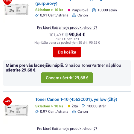
- 11%
(purpurový)
Skladom > 10 ks
Purpurová
10000 strán
0,91 Cent / strana
Canon
Pre ktoré tlačiarne je produkt vhodný?
90,54 €
101,49 €
73,61 € bez DPH
Najnižšia cena za posledných 30 dní:
90,52 €
Do košíka
Máme pre vás lacnejšiu náplň.
S našou TonerPartner náplňou
ušetríte
29,68 €
.
Chcem ušetriť 29,68 €
Toner Canon T-10 (4563C001), yellow (žltý)
- 4%
Skladom > 10 ks
Žltá
10000 strán
0,97 Cent / strana
Canon
Pre ktoré tlačiarne je produkt vhodný?