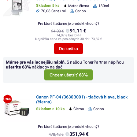
Skladom 5 ks
Matne čierna
130ml
70,08 Cent / ml
Canon
Pre ktoré tlačiarne je produkt vhodný?
91,11 €
94,03 €
74,07 € bez DPH
Najnižšia cena za posledných 30 dní:
73,87 €
Do košíka
Máme pre vás lacnejšiu náplň.
S našou TonerPartner náplňou
ušetríte
68%
nákladov na tlač.
Chcem ušetriť 68%
Canon PF-04 (3630B001) - tlačová hlava, black
- 26%
(čierna)
Skladom > 10 ks
Čierna
Canon
Pre ktoré tlačiarne je produkt vhodný?
351,94 €
478,42 €