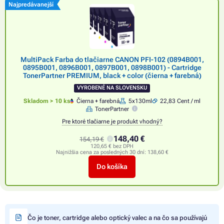
Najpredávanejší
MultiPack Farba do tlačiarne CANON PFI-102 (0894B001,
0895B001, 0896B001, 0897B001, 0898B001) - Cartridge
TonerPartner PREMIUM, black + color (čierna + farebná)
VYROBENÉ NA SLOVENSKU
Skladom > 10 ks
Čierna + farebná
5x130ml
22,83 Cent / ml
TonerPartner
Pre ktoré tlačiarne je produkt vhodný?
148,40 €
154,19 €
120,65 € bez DPH
Najnižšia cena za posledných 30 dní:
138,60 €
Do košíka
Čo je toner, cartridge alebo optický valec a na čo sa používajú