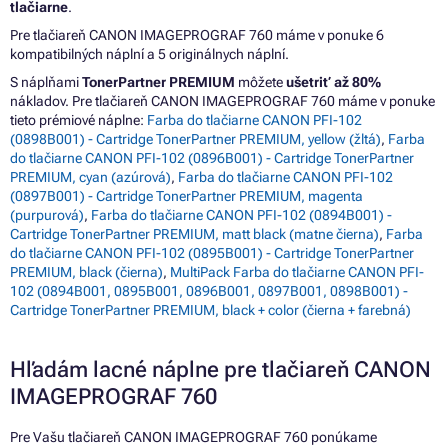
tlačiarne
.
Pre tlačiareň CANON IMAGEPROGRAF 760 máme v ponuke 6
kompatibilných náplní a 5 originálnych náplní.
S náplňami
TonerPartner PREMIUM
môžete
ušetriť až 80%
nákladov. Pre tlačiareň CANON IMAGEPROGRAF 760 máme v ponuke
tieto prémiové náplne:
Farba do tlačiarne CANON PFI-102
(0898B001) - Cartridge TonerPartner PREMIUM, yellow (žltá)
,
Farba
do tlačiarne CANON PFI-102 (0896B001) - Cartridge TonerPartner
PREMIUM, cyan (azúrová)
,
Farba do tlačiarne CANON PFI-102
(0897B001) - Cartridge TonerPartner PREMIUM, magenta
(purpurová)
,
Farba do tlačiarne CANON PFI-102 (0894B001) -
Cartridge TonerPartner PREMIUM, matt black (matne čierna)
,
Farba
do tlačiarne CANON PFI-102 (0895B001) - Cartridge TonerPartner
PREMIUM, black (čierna)
,
MultiPack Farba do tlačiarne CANON PFI-
102 (0894B001, 0895B001, 0896B001, 0897B001, 0898B001) -
Cartridge TonerPartner PREMIUM, black + color (čierna + farebná)
Hľadám lacné náplne pre tlačiareň CANON
IMAGEPROGRAF 760
Pre Vašu tlačiareň CANON IMAGEPROGRAF 760 ponúkame