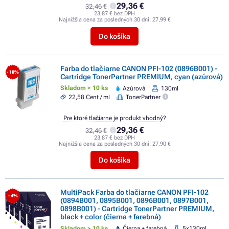
29,36 €
32,46 €
23,87 € bez DPH
Najnižšia cena za posledných 30 dní:
27,99 €
Do košíka
Farba do tlačiarne CANON PFI-102 (0896B001) -
- 10%
Cartridge TonerPartner PREMIUM, cyan (azúrová)
Skladom > 10 ks
Azúrová
130ml
22,58 Cent / ml
TonerPartner
Pre ktoré tlačiarne je produkt vhodný?
29,36 €
32,46 €
23,87 € bez DPH
Najnižšia cena za posledných 30 dní:
27,90 €
Do košíka
MultiPack Farba do tlačiarne CANON PFI-102
- 4%
(0894B001, 0895B001, 0896B001, 0897B001,
0898B001) - Cartridge TonerPartner PREMIUM,
black + color (čierna + farebná)
Skladom > 10 ks
Čierna + farebná
5x130ml