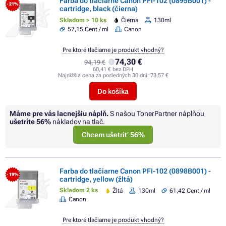
Farba do tlačiarne Canon PFI-102 (0895B001) -
- 21%
cartridge, black (čierna)
Skladom > 10 ks
Čierna
130ml
57,15 Cent / ml
Canon
Pre ktoré tlačiarne je produkt vhodný?
74,30 €
94,19 €
60,41 € bez DPH
Najnižšia cena za posledných 30 dní:
73,57 €
Do košíka
Máme pre vás lacnejšiu náplň.
S našou TonerPartner náplňou
ušetríte
56%
nákladov na tlač.
Chcem ušetriť 56%
Farba do tlačiarne Canon PFI-102 (0898B001) -
- 19%
cartridge, yellow (žltá)
Skladom 2 ks
Žltá
130ml
61,42 Cent / ml
Canon
Pre ktoré tlačiarne je produkt vhodný?