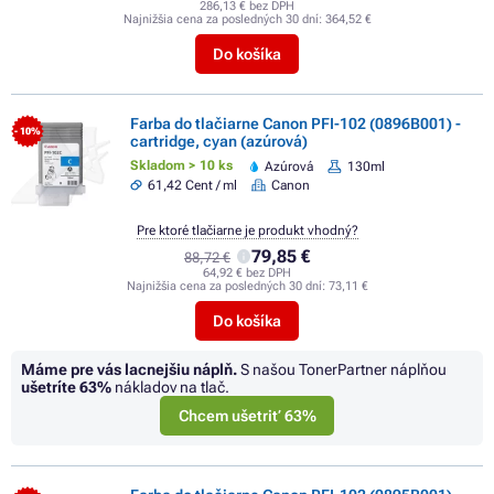
286,13 € bez DPH
Najnižšia cena za posledných 30 dní:
364,52 €
Do košíka
Farba do tlačiarne Canon PFI-102 (0896B001) -
- 10%
cartridge, cyan (azúrová)
Skladom > 10 ks
Azúrová
130ml
61,42 Cent / ml
Canon
Pre ktoré tlačiarne je produkt vhodný?
79,85 €
88,72 €
64,92 € bez DPH
Najnižšia cena za posledných 30 dní:
73,11 €
Do košíka
Máme pre vás lacnejšiu náplň.
S našou TonerPartner náplňou
ušetríte
63%
nákladov na tlač.
Chcem ušetriť 63%