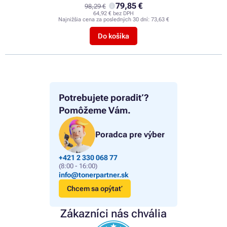
79,85 €
98,29 €
64,92 € bez DPH
Najnižšia cena za posledných 30 dní:
73,63 €
Do košíka
Potrebujete poradiť?
Pomôžeme Vám.
Poradca pre výber
+421 2 330 068 77
(8:00 - 16:00)
info@tonerpartner.sk
Chcem sa opýtať
Zákazníci nás chvália