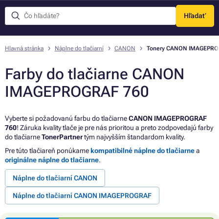
Hľadať
Menu
Hlavná stránka
Náplne do tlačiarní
CANON
Tonery CANON IMAGEPRO
Farby do tlačiarne CANON
IMAGEPROGRAF 760
Vyberte si požadovanú farbu do tlačiarne
CANON IMAGEPROGRAF
760
! Záruka kvality tlače je pre nás prioritou a preto zodpovedajú farby
do tlačiarne
TonerPartner
tým najvyšším štandardom kvality.
Pre túto tlačiareň ponúkame
kompatibilné náplne do tlačiarne
a
originálne náplne do tlačiarne
.
Náplne do tlačiarní CANON
Náplne do tlačiarní CANON IMAGEPROGRAF