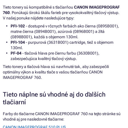
Tieto tonery sú kompatibilné s tlačiarňou
CANON IMAGEPROGRAF
760
. Ponúkajú širokú škálu farieb pre vysokokvalitný tlačový výstup.
V našej ponuke nájdete nasledujúce typy:
PFI-102
- dostupné v rôznych farbách ako čierna (0895B001),
matne čierna (0894B001), azúrová (0896B001) a žltá
(0898B001), každá s objemom 130ml.
PFI-104
- purpurová (3631B001) cartridge, tiež s objemom
130ml.
PF-04
- tlačová hlava pre čiernu farbu (3630B001),
zabezpečujúca kvalitný tlačový výstup.
Tieto tonery a tlačová hlava sú navrhnuté tak, aby zabezpečili
optimálny výkon a kvalitu tlače s vašou tlačiarňou CANON
IMAGEPROGRAF 760.
Tieto náplne sú vhodné aj do ďalších
tlačiarní
Farby do tlačiarne CANON IMAGEPROGRAF 760 na tejto stránke sú
vhodné aj pre nasledovné tlačiarne:
CANON IMAGEPROGRAF 510 PLUS