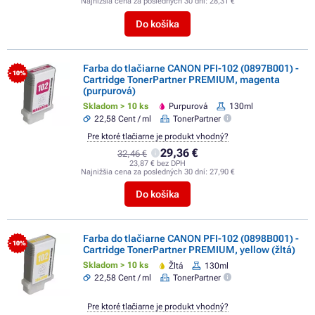
Najnižšia cena za posledných 30 dní:
28,31 €
Do košíka
Farba do tlačiarne CANON PFI-102 (0897B001) -
- 10%
Cartridge TonerPartner PREMIUM, magenta
(purpurová)
Skladom > 10 ks
Purpurová
130ml
22,58 Cent / ml
TonerPartner
Pre ktoré tlačiarne je produkt vhodný?
29,36 €
32,46 €
23,87 € bez DPH
Najnižšia cena za posledných 30 dní:
27,90 €
Do košíka
Farba do tlačiarne CANON PFI-102 (0898B001) -
- 10%
Cartridge TonerPartner PREMIUM, yellow (žltá)
Skladom > 10 ks
Žltá
130ml
22,58 Cent / ml
TonerPartner
Pre ktoré tlačiarne je produkt vhodný?