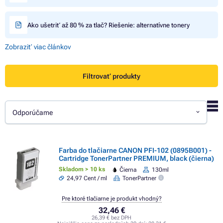
Ako ušetriť až 80 % za tlač? Riešenie: alternatívne tonery
Zobraziť viac článkov
Filtrovať produkty
Odporúčame
Farba do tlačiarne CANON PFI-102 (0895B001) -
Cartridge TonerPartner PREMIUM, black (čierna)
Skladom > 10 ks
Čierna
130ml
24,97 Cent / ml
TonerPartner
Pre ktoré tlačiarne je produkt vhodný?
32,46 €
26,39 € bez DPH