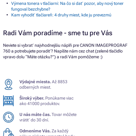
Výmena tonera v tlačiarni: Na čo si dať pozor, aby nový toner
fungoval bezchybne?
Kam vyhodiť tlačiareň: 4 druhy miest, kde ju prevezmú
Radi Vám poradíme - sme tu pre Vás
Neviete si vybrať najvhodnejšiu náplň pre CANON IMAGEPROGRAF
760 a potrebujete poradiť? Napíšte nám cez chat (zelené tlačidlo
vpravo dolu “Máte otázku?”) a radi Vám pomôžeme :)
Výdajné miesta.
Až 8853
odberných miest.
Široký výber.
Ponúkame viac
ako 41000 produktov.
U nás máte čas.
Tovar môžete
vrátiť do 30 dní.
Odmeníme Vás.
Za každý