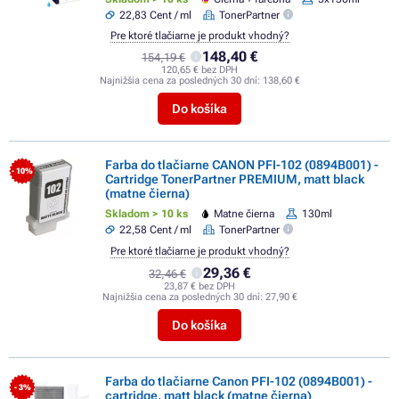
22,83 Cent / ml
TonerPartner
Pre ktoré tlačiarne je produkt vhodný?
148,40 €
154,19 €
120,65 € bez DPH
Najnižšia cena za posledných 30 dní:
138,60 €
Do košíka
Farba do tlačiarne CANON PFI-102 (0894B001) -
- 10%
Cartridge TonerPartner PREMIUM, matt black
(matne čierna)
Skladom > 10 ks
Matne čierna
130ml
22,58 Cent / ml
TonerPartner
Pre ktoré tlačiarne je produkt vhodný?
29,36 €
32,46 €
23,87 € bez DPH
Najnižšia cena za posledných 30 dní:
27,90 €
Do košíka
Farba do tlačiarne Canon PFI-102 (0894B001) -
- 3%
cartridge, matt black (matne čierna)