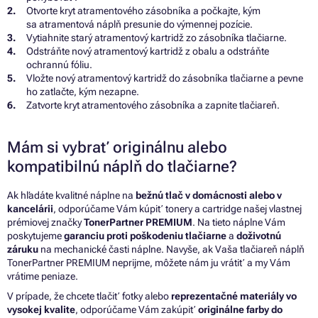
Otvorte kryt atramentového zásobníka a počkajte, kým
sa atramentová náplň presunie do výmennej pozície.
Vytiahnite starý atramentový kartridž zo zásobníka tlačiarne.
Odstráňte nový atramentový kartridž z obalu a odstráňte
ochrannú fóliu.
Vložte nový atramentový kartridž do zásobníka tlačiarne a pevne
ho zatlačte, kým nezapne.
Zatvorte kryt atramentového zásobníka a zapnite tlačiareň.
Mám si vybrať originálnu alebo
kompatibilnú náplň do tlačiarne?
Ak hľadáte kvalitné náplne na
bežnú tlač v domácnosti alebo v
kancelárii
, odporúčame Vám kúpiť tonery a cartridge našej vlastnej
prémiovej značky
TonerPartner PREMIUM
. Na tieto náplne Vám
poskytujeme
garanciu proti poškodeniu tlačiarne
a
doživotnú
záruku
na mechanické časti náplne. Navyše, ak Vaša tlačiareň náplň
TonerPartner PREMIUM neprijme, môžete nám ju vrátiť a my Vám
vrátime peniaze.
V prípade, že chcete tlačiť fotky alebo
reprezentačné materiály vo
vysokej kvalite
, odporúčame Vám zakúpiť
originálne farby do