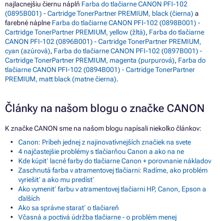
najlacnejšiu čiernu náplň
Farba do tlačiarne CANON PFI-102
(0895B001) - Cartridge TonerPartner PREMIUM, black (čierna)
a
farebné náplne
Farba do tlačiarne CANON PFI-102 (0898B001) -
Cartridge TonerPartner PREMIUM, yellow (žltá)
,
Farba do tlačiarne
CANON PFI-102 (0896B001) - Cartridge TonerPartner PREMIUM,
cyan (azúrová)
,
Farba do tlačiarne CANON PFI-102 (0897B001) -
Cartridge TonerPartner PREMIUM, magenta (purpurová)
,
Farba do
tlačiarne CANON PFI-102 (0894B001) - Cartridge TonerPartner
PREMIUM, matt black (matne čierna)
.
Články na našom blogu o značke CANON
K značke CANON sme na našom blogu napísali niekoľko článkov:
Canon: Príbeh jednej z najinovatívnejších značiek na svete
4 najčastejšie problémy s tlačiarňou Canon a ako na ne
Kde kúpiť lacné farby do tlačiarne Canon + porovnanie nákladov
Zaschnutá farba v atramentovej tlačiarni: Radíme, ako problém
vyriešiť a ako mu predísť
Ako vymeniť farbu v atramentovej tlačiarni HP, Canon, Epson a
ďalších
Ako sa správne starať o tlačiareň
Včasná a poctivá údržba tlačiarne - o problém menej