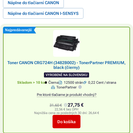
Náplne do tlačiarní CANON
Náplne do tlačiarní CANON I-SENSYS
Najpredávanejší
Toner CANON CRG724H (3482B002) - TonerPartner PREMIUM,
black (čierny)
VYROBENÉ NA SLOVENSKU
Skladom > 10 ks
Čierna
12500 strán
0,22 Cent / strana
TonerPartner
Pre ktoré tlačiarne je produkt vhodný?
27,75 €
31,60 €
22,56 € bez DPH
Najnižšia cena za posledných 30 dní:
26,64 €
Do košíka