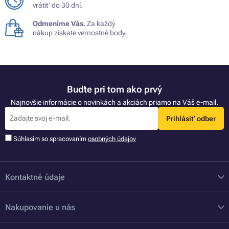
vrátiť do 30 dní.
Odmeníme Vás.
Za každý
nákup získate vernostné body.
Buďte pri tom ako prvý
Najnovšie informácie o novinkách a akciách priamo na Váš e-mail.
Prihlásiť odber
Súhlasím so spracovaním
osobných údajov
Kontaktné údaje
Nakupovanie u nás