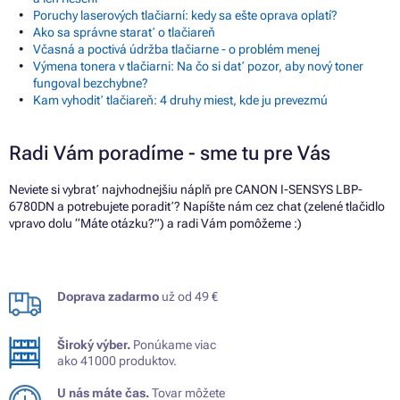
Poruchy laserových tlačiarní: kedy sa ešte oprava oplatí?
Ako sa správne starať o tlačiareň
Včasná a poctivá údržba tlačiarne - o problém menej
Výmena tonera v tlačiarni: Na čo si dať pozor, aby nový toner
fungoval bezchybne?
Kam vyhodiť tlačiareň: 4 druhy miest, kde ju prevezmú
Radi Vám poradíme - sme tu pre Vás
Neviete si vybrať najvhodnejšiu náplň pre CANON I-SENSYS LBP-
6780DN a potrebujete poradiť? Napíšte nám cez chat (zelené tlačidlo
vpravo dolu “Máte otázku?”) a radi Vám pomôžeme :)
Doprava zadarmo
už od 49 €
Široký výber.
Ponúkame viac
ako 41000 produktov.
U nás máte čas.
Tovar môžete