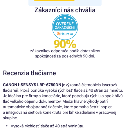
Zákazníci nás chvália
90%
zákazníkov odporúča podľa dotazníkov
spokojnosti za posledných 90 dní.
Recenzia tlačiarne
CANON I-SENSYS LBP-6780DN
je výkonná čiernobiela laserová
tlačiareň, ktorá ponúka vysokú rýchlosť tlače až 40 strán za minútu.
Je ideálna pre firmy a kancelárie, ktoré potrebujú rýchlu a spoľahlivú
tlač veľkého objemu dokumentov. Medzi hlavné výhody patrí
automatické obojstranné tlačenie, ktoré pomáha šetriť papier,
a integrovaná sieťová konektivita pre ľahké zdieľanie v pracovnej
skupine.
Vysoká rýchlosť tlače až 40 strán/minútu.