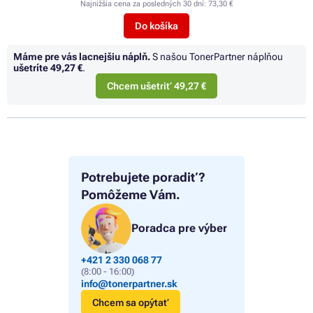
Najnižšia cena za posledných 30 dní:
73,30 €
Do košíka
Máme pre vás lacnejšiu náplň.
S našou TonerPartner náplňou
ušetríte
49,27 €
.
Chcem ušetriť 49,27 €
Potrebujete poradiť?
Pomôžeme Vám.
Poradca pre výber
+421 2 330 068 77
(8:00 - 16:00)
info@tonerpartner.sk
Chcem sa opýtať