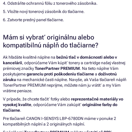
4. Odstráňte ochrannú fóliu z tonerového zásobníka.
5. Vložte nový tonerový zásobník do tlačiarne.
6. Zatvorte predný panel tlačiarne.
Mám si vybrať originálnu alebo
kompatibilnú náplň do tlačiarne?
Ak hľadáte kvalitné náplne na
bežnú tlač v domácnosti alebo v
kancelárii
, odporúčame Vám kúpiť tonery a cartridge našej vlastnej
prémiovej značky
TonerPartner PREMIUM
. Na tieto náplne Vám
poskytujeme
garanciu proti poškodeniu tlačiarne
a
doživotnú
záruku
na mechanické časti náplne. Navyše, ak Vaša tlačiareň náplň
TonerPartner PREMIUM neprijme, môžete nám ju vrátiť a my Vám
vrátime peniaze.
V prípade, že chcete tlačiť fotky alebo
reprezentačné materiály vo
vysokej kvalite
, odporúčame Vám zakúpiť
originálne farby do
tlačiarne
.
Pre tlačiareň CANON I-SENSYS LBP-6780DN máme v ponuke 2
kompatibilných náplní a 2 originálnych náplní.