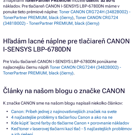
S náplňami
TonerPartner PREMIUM
môžete
ušetriť až 80%
nákladov. Pre tlačiareň CANON I-SENSYS LBP-6780DN máme v
ponuke tieto prémiové náplne:
Toner CANON CRG724H (3482B002) -
TonerPartner PREMIUM, black (čierny)
,
Toner CANON CRG724
(3481B002) - TonerPartner PREMIUM, black (čierny)
Hľadám lacné náplne pre tlačiareň CANON
I-SENSYS LBP-6780DN
Pre Vašu tlačiareň CANON I-SENSYS LBP-6780DN ponúkame
najlacnejšiu čiernu náplň
Toner CANON CRG724H (3482B002) -
TonerPartner PREMIUM, black (čierny)
.
Články na našom blogu o značke CANON
K značke CANON sme na našom blogu napísali niekoľko článkov:
Canon: Príbeh jednej z najinovatívnejších značiek na svete
4 najčastejšie problémy s tlačiarňou Canon a ako na ne
Kde kúpiť lacné farby do tlačiarne Canon + porovnanie nákladov
Keď toner v laserovej tlačiarni kazí tlač - 5 najčastejších problémov
a ich riešení