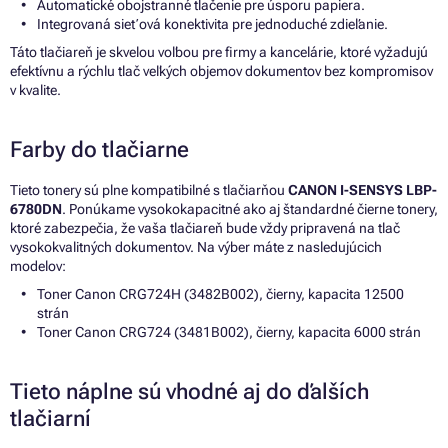
Automatické obojstranné tlačenie pre úsporu papiera.
Integrovaná sieťová konektivita pre jednoduché zdieľanie.
Táto tlačiareň je skvelou voľbou pre firmy a kancelárie, ktoré vyžadujú
efektívnu a rýchlu tlač veľkých objemov dokumentov bez kompromisov
v kvalite.
Farby do tlačiarne
Tieto tonery sú plne kompatibilné s tlačiarňou
CANON I-SENSYS LBP-
6780DN
. Ponúkame vysokokapacitné ako aj štandardné čierne tonery,
ktoré zabezpečia, že vaša tlačiareň bude vždy pripravená na tlač
vysokokvalitných dokumentov. Na výber máte z nasledujúcich
modelov:
Toner Canon CRG724H (3482B002), čierny, kapacita 12500
strán
Toner Canon CRG724 (3481B002), čierny, kapacita 6000 strán
Tieto náplne sú vhodné aj do ďalších
tlačiarní