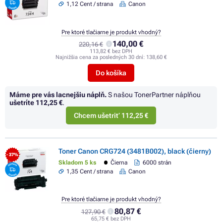
1,12 Cent / strana
Canon
Pre ktoré tlačiarne je produkt vhodný?
140,00 €
220,16 €
113,82 € bez DPH
Najnižšia cena za posledných 30 dní:
138,60 €
Do košíka
Máme pre vás lacnejšiu náplň.
S našou TonerPartner náplňou
ušetríte
112,25 €
.
Chcem ušetriť 112,25 €
Toner Canon CRG724 (3481B002), black (čierny)
- 37%
Skladom 5 ks
Čierna
6000 strán
1,35 Cent / strana
Canon
Pre ktoré tlačiarne je produkt vhodný?
80,87 €
127,90 €
65,75 € bez DPH