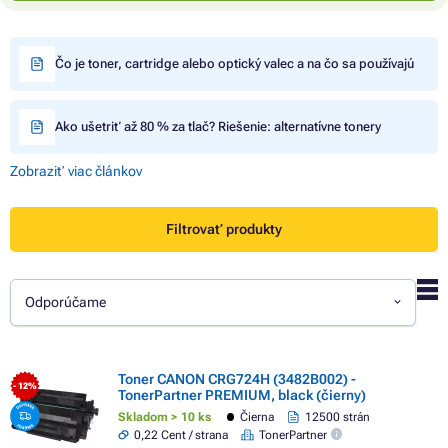
Čo je toner, cartridge alebo optický valec a na čo sa používajú
Ako ušetriť až 80 % za tlač? Riešenie: alternatívne tonery
Zobraziť viac článkov
Filtrovať produkty
Odporúčame
Toner CANON CRG724H (3482B002) -
- 12%
TonerPartner PREMIUM, black (čierny)
Skladom > 10 ks
Čierna
12500 strán
0,22 Cent / strana
TonerPartner