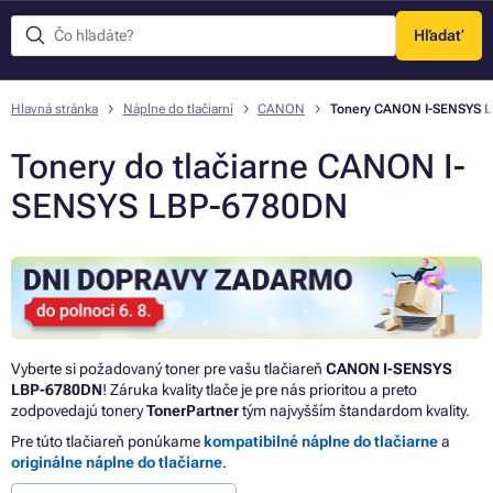
Hľadať
Menu
Hlavná stránka
Náplne do tlačiarní
CANON
Tonery CANON I-SENSYS 
Tonery do tlačiarne CANON I-
SENSYS LBP-6780DN
Vyberte si požadovaný toner pre vašu tlačiareň
CANON I-SENSYS
LBP-6780DN
! Záruka kvality tlače je pre nás prioritou a preto
zodpovedajú tonery
TonerPartner
tým najvyšším štandardom kvality.
Pre túto tlačiareň ponúkame
kompatibilné náplne do tlačiarne
a
originálne náplne do tlačiarne
.