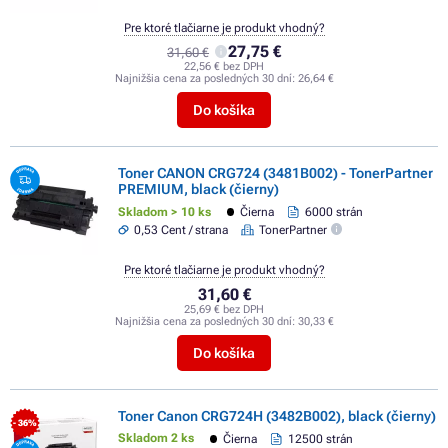
Pre ktoré tlačiarne je produkt vhodný?
27,75 €
31,60 €
22,56 € bez DPH
Najnižšia cena za posledných 30 dní:
26,64 €
Do košíka
Toner CANON CRG724 (3481B002) - TonerPartner
PREMIUM, black (čierny)
Skladom > 10 ks
Čierna
6000 strán
0,53 Cent / strana
TonerPartner
Pre ktoré tlačiarne je produkt vhodný?
31,60 €
25,69 € bez DPH
Najnižšia cena za posledných 30 dní:
30,33 €
Do košíka
Toner Canon CRG724H (3482B002), black (čierny)
- 36%
Skladom 2 ks
Čierna
12500 strán