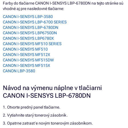
Farby do tlačiarne CANON I-SENSYS LBP-6780DN na tejto stránke sú
vhodné aj pre nasledovné tlačiarne:
CANON I-SENSYS LBP-3580
CANON I-SENSYS LBP-6700 SERIES
CANON I-SENSYS LBP-6780DN
CANON I-SENSYS LBP6750DN
CANON I-SENSYS LBP6780X
CANON I-SENSYS MF510 SERIES
CANON I-SENSYS MF510
CANON I-SENSYS MF512X
CANON I-SENSYS MF515DW
CANON I-SENSYS MF515X
CANON LBP-3580
Návod na výmenu náplne v tlačiarni
CANON I-SENSYS LBP-6780DN
1. Otvorte predný panel tlačiarne.
2. Vytiahnite starý tonerový zásobník.
3. Opatrne zatrasťe novým tonerovým zásobníkom.