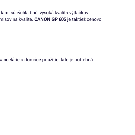
dami sú rýchla tlač, vysoká kvalita výtlačkov
misov na kvalite.
CANON GP 605
je taktiež cenovo
 kancelárie a domáce použitie, kde je potrebná