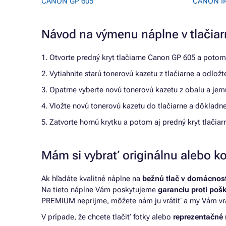
CANON GP 605
CANON IR
Návod na výmenu náplne v tlači
1. Otvorte predný kryt tlačiarne Canon GP 605 a potom 
2. Vytiahnite starú tonerovú kazetu z tlačiarne a odlož
3. Opatrne vyberte novú tonerovú kazetu z obalu a jemn
4. Vložte novú tonerovú kazetu do tlačiarne a dôkladne
5. Zatvorte hornú krytku a potom aj predný kryt tlačiar
Mám si vybrať originálnu alebo ko
Ak hľadáte kvalitné náplne na
bežnú tlač v domácnosti
Na tieto náplne Vám poskytujeme
garanciu proti poš
PREMIUM neprijme, môžete nám ju vrátiť a my Vám vr
V prípade, že chcete tlačiť fotky alebo
reprezentačné 