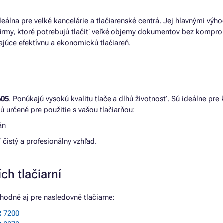
deálna pre veľké kancelárie a tlačiarenské centrá. Jej hlavnými výho
e firmy, ktoré potrebujú tlačiť veľké objemy dokumentov bez kompro
ajúce efektívnu a ekonomickú tlačiareň.
605
. Ponúkajú vysokú kvalitu tlače a dlhú životnosť. Sú ideálne pre
ú určené pre použitie s vašou tlačiarňou:
án
čistý a profesionálny vzhľad.
ch tlačiarní
hodné aj pre nasledovné tlačiarne:
 7200