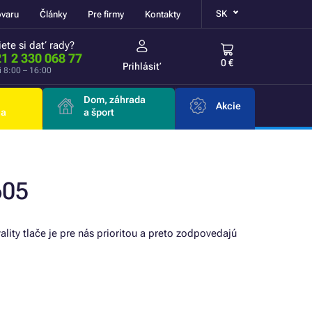
SK
ovaru
Články
Pre firmy
Kontakty
ete si dať rady?
1 2 330 068 77
0 €
Prihlásiť
i 8:00 – 16:00
Dom, záhrada
Akcie
ia
a šport
605
ality tlače je pre nás prioritou a preto zodpovedajú