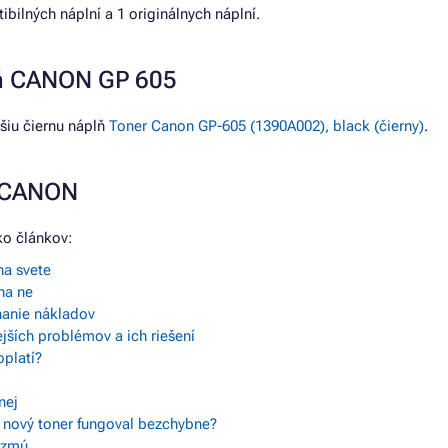
lných náplní a 1 originálnych náplní.
eň CANON GP 605
šiu čiernu náplň
Toner Canon GP-605 (1390A002), black (čierny)
.
e CANON
o článkov:
na svete
na ne
nanie nákladov
tejších problémov a ich riešení
oplatí?
nej
y nový toner fungoval bezchybne?
vezmú