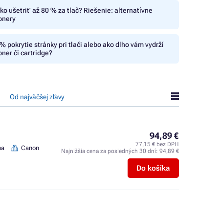
ko ušetriť až 80 % za tlač? Riešenie: alternatívne
onery
% pokrytie stránky pri tlači alebo ako dlho vám vydrží
oner či cartridge?
Od najväčšej zľavy
94,89 €
77,15 € bez DPH
na
Canon
Najnižšia cena za posledných 30 dní:
94,89 €
Do košíka