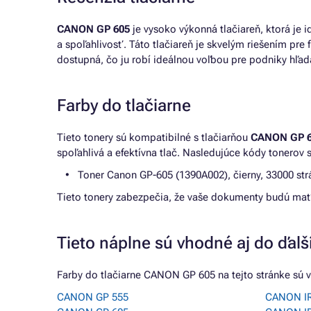
CANON GP 605
je vysoko výkonná tlačiareň, ktorá je i
a spoľahlivosť. Táto tlačiareň je skvelým riešením pr
dostupná, čo ju robí ideálnou voľbou pre podniky hľad
Farby do tlačiarne
Tieto tonery sú kompatibilné s tlačiarňou
CANON GP 
spoľahlivá a efektívna tlač. Nasledujúce kódy tonerov s
Toner Canon GP-605 (1390A002), čierny, 33000 str
Tieto tonery zabezpečia, že vaše dokumenty budú mať 
Tieto náplne sú vhodné aj do ďalší
Farby do tlačiarne CANON GP 605 na tejto stránke sú v
CANON GP 555
CANON IR