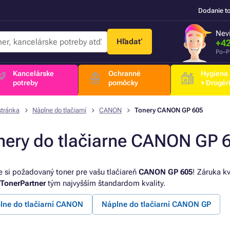
Dodanie t
Nevi
Hľadať
+42
Po–P
Kancelárske
Ochranné
Hygiena
potreby
pomôcky
+ Drogér
stránka
Náplne do tlačiarní
CANON
Tonery CANON GP 605
nery do tlačiarne CANON GP 
e si požadovaný toner pre vašu tlačiareň
CANON GP 605
! Záruka kv
TonerPartner
tým najvyšším štandardom kvality.
lne do tlačiarní CANON
Náplne do tlačiarní CANON GP