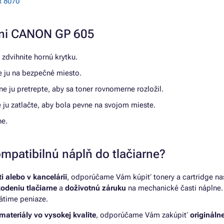
 8070
arni CANON GP 605
zdvihnite hornú krytku.
te ju na bezpečné miesto.
e ju pretrepte, aby sa toner rovnomerne rozložil.
 ju zatlačte, aby bola pevne na svojom mieste.
ne.
mpatibilnú náplň do tlačiarne?
 alebo v kancelárii
, odporúčame Vám kúpiť tonery a cartridge na
kodeniu tlačiarne
a
doživotnú záruku
na mechanické časti náplne. 
átime peniaze.
materiály vo vysokej kvalite
, odporúčame Vám zakúpiť
originálne