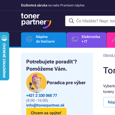
Doživotná záruka
na naše Premium náplne
Náplne
Elektronika
do tlačiarní
+ IT
Hlavná 
Potrebujete poradiť?
To
Pomôžeme Vám.
Poradca pre výber
Vybert
tonery
+421 2 330 068 77
(8:00 - 16:00)
Náp
info@tonerpartner.sk
Chcem sa opýtať