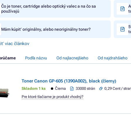
Čo je toner, cartridge alebo optický valec a na čo sa
A
používajú
t
5
Mám kúpiť originálny, alebo neoriginálny toner?
t
iť viac článkov
orúčame
Podľa názvu
Od najlacnejšieho
Od najdrahšieho
Toner Canon GP-605 (1390A002), black (čierny)
Skladom 1 ks
Čierna
33000 strán
0,29 Cent / stra
Pre ktoré tlačiarne je produkt vhodný?