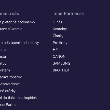
nie u nás
TonerPartner.sk
 platobné podmienky
O nás
rany súkromia
Kontakty
Články
 a odstúpenie od zmluvy
Pre firmy
varu
HP
esta
CANON
atby
SAMSUNG
systém
BROTHER
áruka tonerov
zodpovednosti
ené otázky
 do tlačiarní a kopíriek
onerPartner