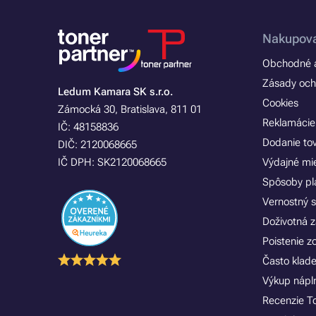
Nakupova
Obchodné a
Zásady och
Ledum Kamara SK s.r.o.
Cookies
Zámocká 30, Bratislava, 811 01
Reklamácie
IČ: 48158836
Dodanie to
DIČ: 2120068665
IČ DPH: SK2120068665
Výdajné mi
Spôsoby pl
Vernostný 
Doživotná z
Poistenie 
Často klad
Výkup náplní
Recenzie T