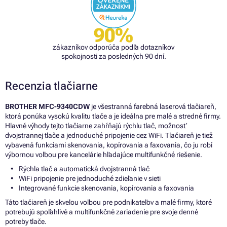
90%
zákazníkov odporúča podľa dotazníkov
spokojnosti za posledných 90 dní.
Recenzia tlačiarne
BROTHER MFC-9340CDW
je všestranná farebná laserová tlačiareň,
ktorá ponúka vysokú kvalitu tlače a je ideálna pre malé a stredné firmy.
Hlavné výhody tejto tlačiarne zahŕňajú rýchlu tlač, možnosť
dvojstrannej tlače a jednoduché pripojenie cez WiFi. Tlačiareň je tiež
vybavená funkciami skenovania, kopírovania a faxovania, čo ju robí
výbornou voľbou pre kancelárie hľadajúce multifunkčné riešenie.
Rýchla tlač a automatická dvojstranná tlač
WiFi pripojenie pre jednoduché zdieľanie v sieti
Integrované funkcie skenovania, kopírovania a faxovania
Táto tlačiareň je skvelou voľbou pre podnikateľov a malé firmy, ktoré
potrebujú spoľahlivé a multifunkčné zariadenie pre svoje denné
potreby tlače.