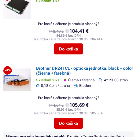
Skladom 1 ks
Pre ktoré tlačiarne je produkt vhodný?
104,41 €
110,40 €
84,89 € bez DPH
Najnižšia cena za posledných 30 dní:
104,44 €
Do košíka
Brother DR241CL - optická jednotka, black + color
- 8%
(čierna + farebná)
Skladom 2 ks
Čierna + farebná
4x15000 strán
0,18 Cent / strana
Brother
Pre ktoré tlačiarne je produkt vhodný?
105,69 €
114,64 €
85,93 € bez DPH
Najnižšia cena za posledných 30 dní:
105,05 €
Do košíka
Máme pre vás lacnejšiu náplň.
S našou TonerPartner náplňou