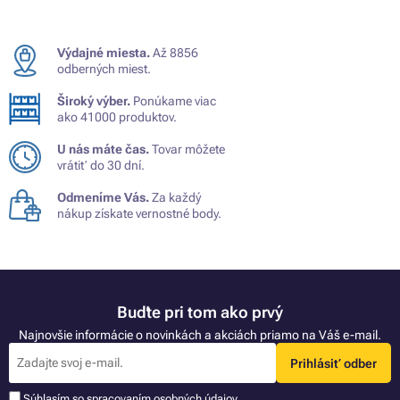
Výdajné miesta.
Až 8856
odberných miest.
Široký výber.
Ponúkame viac
ako 41000 produktov.
U nás máte čas.
Tovar môžete
vrátiť do 30 dní.
Odmeníme Vás.
Za každý
nákup získate vernostné body.
Buďte pri tom ako prvý
Najnovšie informácie o novinkách a akciách priamo na Váš e-mail.
Prihlásiť odber
Súhlasím so spracovaním
osobných údajov