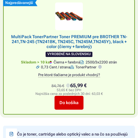
Najpredávanejší
MultiPack TonerPartner Toner PREMIUM pre BROTHER TN-
241,TN-245 (TN241BK, TN245C, TN245M,TN245Y), black +
color (čierny + farebný)
VYROBENÉ NA SLOVENSKU
Skladom > 10 ks
Čierna + farebná
2500/3x2200 strán
0,73 Cent / strana
TonerPartner
Pre ktoré tlačiarne je produkt vhodný?
65,99 €
84,76 €
53,65 € bez DPH
Najnižšia cena za posledných 30 dní:
63,03 €
Do košíka
Čo je toner, cartridge alebo optický valec a na čo sa používajú