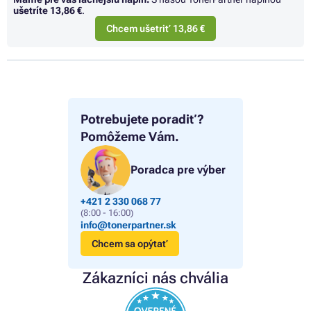
ušetríte
13,86 €
.
Chcem ušetriť 13,86 €
Potrebujete poradiť?
Pomôžeme Vám.
Poradca pre výber
+421 2 330 068 77
(8:00 - 16:00)
info@tonerpartner.sk
Chcem sa opýtať
Zákazníci nás chvália