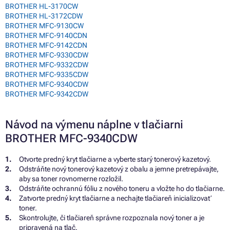
BROTHER HL-3170CW
BROTHER HL-3172CDW
BROTHER MFC-9130CW
BROTHER MFC-9140CDN
BROTHER MFC-9142CDN
BROTHER MFC-9330CDW
BROTHER MFC-9332CDW
BROTHER MFC-9335CDW
BROTHER MFC-9340CDW
BROTHER MFC-9342CDW
Návod na výmenu náplne v tlačiarni
BROTHER MFC-9340CDW
Otvorte predný kryt tlačiarne a vyberte starý tonerový kazetový.
Odstráňte nový tonerový kazetový z obalu a jemne pretrepávajte,
aby sa toner rovnomerne rozložil.
Odstráňte ochrannú fóliu z nového toneru a vložte ho do tlačiarne.
Zatvorte predný kryt tlačiarne a nechajte tlačiareň inicializovať
toner.
Skontrolujte, či tlačiareň správne rozpoznala nový toner a je
pripravená na tlač.