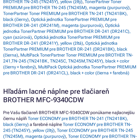
BROTHER TN-245 (TN245Y), yellow (žltý)
,
TonerPartner Toner
PREMIUM pre BROTHER TN-245 (TN245M), magenta (purpurový)
,
TonerPartner Toner PREMIUM pre BROTHER TN-241 (TN241BK),
black (čierny)
,
Optická jednotka TonerPartner PREMIUM pre
BROTHER DR-241 (DR241M), magenta (purpurová)
,
Optická
jednotka TonerPartner PREMIUM pre BROTHER DR-241 (DR241C),
cyan (azúrová)
,
Optická jednotka TonerPartner PREMIUM pre
BROTHER DR-241 (DR241Y), yellow (žltá)
,
Optická jednotka
TonerPartner PREMIUM pre BROTHER DR-241 (DR241BK), black
(čierna)
,
MultiPack TonerPartner Toner PREMIUM pre BROTHER TN-
241,TN-245 (TN241BK, TN245C, TN245M,TN245Y), black + color
(čierny + farebný)
,
MultiPack Optická jednotka TonerPartner PREMIUM
pre BROTHER DR-241 (DR241CL), black + color (čierna + farebná)
Hľadám lacné náplne pre tlačiareň
BROTHER MFC-9340CDW
Pre Vašu tlačiareň BROTHER MFC-9340CDW ponúkame najlacnejšiu
čiernu náplň
Toner ECONOMY pre BROTHER TN-241 (TN241BK),
black (čierny)
a farebné náplne
Toner ECONOMY pre BROTHER TN-
245 (TN245Y), yellow (žltý)
,
Toner ECONOMY pre BROTHER TN-245
(TN245M), magenta (purpurový)
,
Toner ECONOMY pre BROTHER TN-