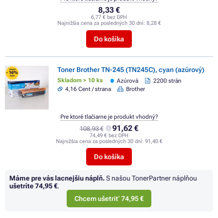
8,33 €
6,77 € bez DPH
Najnižšia cena za posledných 30 dní:
8,28 €
Do košíka
Toner Brother TN-245 (TN245C), cyan (azúrový)
FLASH
- 16%
SALE
Skladom > 10 ks
Azúrová
2200 strán
4,16 Cent / strana
Brother
Pre ktoré tlačiarne je produkt vhodný?
91,62 €
108,93 €
74,49 € bez DPH
Najnižšia cena za posledných 30 dní:
91,40 €
Do košíka
Máme pre vás lacnejšiu náplň.
S našou TonerPartner náplňou
ušetríte
74,95 €
.
Chcem ušetriť 74,95 €