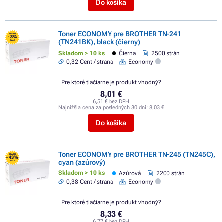
Do košíka
Toner ECONOMY pre BROTHER TN-241
FLASH
- 3%
(TN241BK), black (čierny)
SALE
Skladom > 10 ks
Čierna
2500 strán
0,32 Cent / strana
Economy
Pre ktoré tlačiarne je produkt vhodný?
8,01 €
6,51 € bez DPH
Najnižšia cena za posledných 30 dní:
8,03 €
Do košíka
Toner ECONOMY pre BROTHER TN-245 (TN245C),
FLASH
- 43%
cyan (azúrový)
SALE
Skladom > 10 ks
Azúrová
2200 strán
0,38 Cent / strana
Economy
Pre ktoré tlačiarne je produkt vhodný?
8,33 €
6,77 € bez DPH