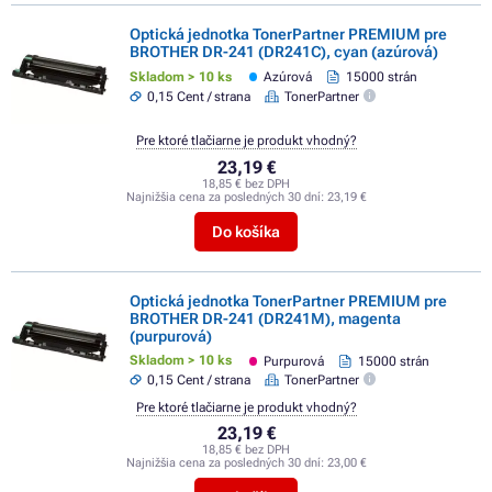
Optická jednotka TonerPartner PREMIUM pre
BROTHER DR-241 (DR241C), cyan (azúrová)
Skladom > 10 ks
Azúrová
15000 strán
0,15 Cent / strana
TonerPartner
Pre ktoré tlačiarne je produkt vhodný?
23,19 €
18,85 € bez DPH
Najnižšia cena za posledných 30 dní:
23,19 €
Do košíka
Optická jednotka TonerPartner PREMIUM pre
BROTHER DR-241 (DR241M), magenta
(purpurová)
Skladom > 10 ks
Purpurová
15000 strán
0,15 Cent / strana
TonerPartner
Pre ktoré tlačiarne je produkt vhodný?
23,19 €
18,85 € bez DPH
Najnižšia cena za posledných 30 dní:
23,00 €