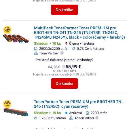
Najnižšia cena za posledných 30 dní:
15,82 €
Do košíka
MultiPack TonerPartner Toner PREMIUM pre
FLASH
- 22%
BROTHER TN-241,TN-245 (TN241BK, TN245C,
SALE
TN245M,TN245Y), black + color (čierny + farebný)
Skladom > 10 ks
Čierna + farebná
2500/3x2200 strán
0,73 Cent / strana
TonerPartner
Pre ktoré tlačiarne je produkt vhodný?
65,99 €
84,76 €
53,65 € bez DPH
Najnižšia cena za posledných 30 dní:
63,03 €
Do košíka
TonerPartner Toner PREMIUM pre BROTHER TN-
FLASH
- 35%
245 (TN245C), cyan (azúrový)
SALE
Skladom > 10 ks
Azúrová
2200 strán
0,76 Cent / strana
TonerPartner