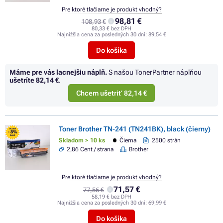
Pre ktoré tlačiarne je produkt vhodný?
98,81 €
108,93 €
80,33 € bez DPH
Najnižšia cena za posledných 30 dní:
89,54 €
Do košíka
Máme pre vás lacnejšiu náplň.
S našou TonerPartner náplňou
ušetríte
82,14 €
.
Chcem ušetriť 82,14 €
Toner Brother TN-241 (TN241BK), black (čierny)
FLASH
- 8%
SALE
Skladom > 10 ks
Čierna
2500 strán
2,86 Cent / strana
Brother
Pre ktoré tlačiarne je produkt vhodný?
71,57 €
77,56 €
58,19 € bez DPH
Najnižšia cena za posledných 30 dní:
69,99 €
Do košíka