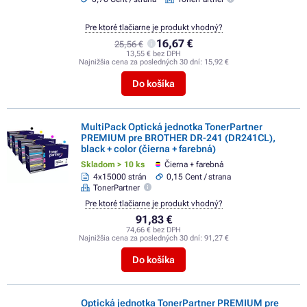
Pre ktoré tlačiarne je produkt vhodný?
16,67 €
25,56 €
13,55 € bez DPH
Najnižšia cena za posledných 30 dní:
15,92 €
Do košíka
MultiPack Optická jednotka TonerPartner
PREMIUM pre BROTHER DR-241 (DR241CL),
black + color (čierna + farebná)
Skladom > 10 ks
Čierna + farebná
4x15000 strán
0,15 Cent / strana
TonerPartner
Pre ktoré tlačiarne je produkt vhodný?
91,83 €
74,66 € bez DPH
Najnižšia cena za posledných 30 dní:
91,27 €
Do košíka
Optická jednotka TonerPartner PREMIUM pre