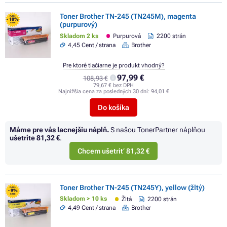
Toner Brother TN-245 (TN245M), magenta
FLASH
- 10%
(purpurový)
SALE
Skladom 2 ks
Purpurová
2200 strán
4,45 Cent / strana
Brother
Pre ktoré tlačiarne je produkt vhodný?
97,99 €
108,93 €
79,67 € bez DPH
Najnižšia cena za posledných 30 dní:
94,01 €
Do košíka
Máme pre vás lacnejšiu náplň.
S našou TonerPartner náplňou
ušetríte
81,32 €
.
Chcem ušetriť 81,32 €
Toner Brother TN-245 (TN245Y), yellow (žltý)
FLASH
- 9%
SALE
Skladom > 10 ks
Žltá
2200 strán
4,49 Cent / strana
Brother