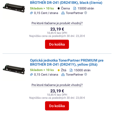
BROTHER DR-241 (DR241BK), black (čierna)
Skladom > 10 ks
Čierna
15000 strán
0,15 Cent / strana
TonerPartner
Pre ktoré tlačiarne je produkt vhodný?
23,19 €
18,85 € bez DPH
Najnižšia cena za posledných 30 dní:
23,20 €
Do košíka
Optická jednotka TonerPartner PREMIUM pre
BROTHER DR-241 (DR241Y), yellow (žltá)
Skladom > 10 ks
Žltá
15000 strán
0,15 Cent / strana
TonerPartner
Pre ktoré tlačiarne je produkt vhodný?
23,19 €
18,85 € bez DPH
Najnižšia cena za posledných 30 dní:
23,00 €
Do košíka