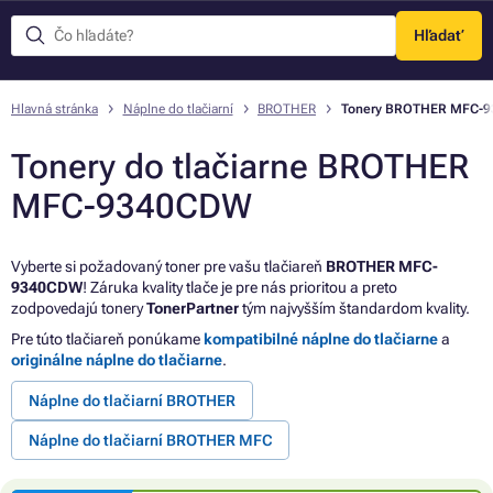
Hľadať
Menu
Hlavná stránka
Náplne do tlačiarní
BROTHER
Tonery BROTHER MFC-
Tonery do tlačiarne BROTHER
MFC-9340CDW
Vyberte si požadovaný toner pre vašu tlačiareň
BROTHER MFC-
9340CDW
! Záruka kvality tlače je pre nás prioritou a preto
zodpovedajú tonery
TonerPartner
tým najvyšším štandardom kvality.
Pre túto tlačiareň ponúkame
kompatibilné náplne do tlačiarne
a
originálne náplne do tlačiarne
.
Náplne do tlačiarní BROTHER
Náplne do tlačiarní BROTHER MFC