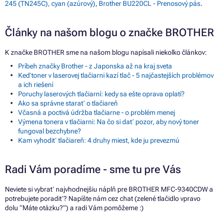
245 (TN245C), cyan (azúrový)
,
Brother BU220CL - Prenosový pás
.
Články na našom blogu o značke BROTHER
K značke BROTHER sme na našom blogu napísali niekoľko článkov:
Príbeh značky Brother - z Japonska až na kraj sveta
Keď toner v laserovej tlačiarni kazí tlač - 5 najčastejších problémov
a ich riešení
Poruchy laserových tlačiarní: kedy sa ešte oprava oplatí?
Ako sa správne starať o tlačiareň
Včasná a poctivá údržba tlačiarne - o problém menej
Výmena tonera v tlačiarni: Na čo si dať pozor, aby nový toner
fungoval bezchybne?
Kam vyhodiť tlačiareň: 4 druhy miest, kde ju prevezmú
Radi Vám poradíme - sme tu pre Vás
Neviete si vybrať najvhodnejšiu náplň pre BROTHER MFC-9340CDW a
potrebujete poradiť? Napíšte nám cez chat (zelené tlačidlo vpravo
dolu “Máte otázku?”) a radi Vám pomôžeme :)