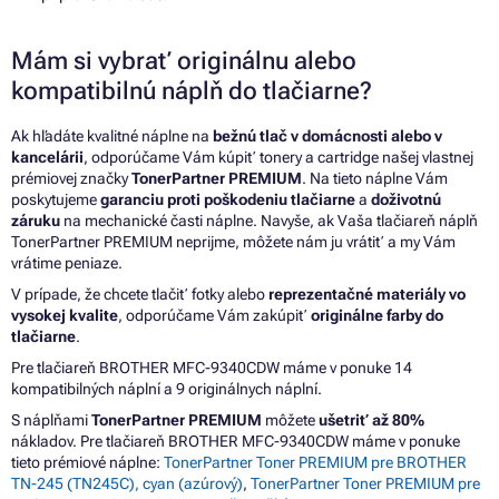
Mám si vybrať originálnu alebo
kompatibilnú náplň do tlačiarne?
Ak hľadáte kvalitné náplne na
bežnú tlač v domácnosti alebo v
kancelárii
, odporúčame Vám kúpiť tonery a cartridge našej vlastnej
prémiovej značky
TonerPartner PREMIUM
. Na tieto náplne Vám
poskytujeme
garanciu proti poškodeniu tlačiarne
a
doživotnú
záruku
na mechanické časti náplne. Navyše, ak Vaša tlačiareň náplň
TonerPartner PREMIUM neprijme, môžete nám ju vrátiť a my Vám
vrátime peniaze.
V prípade, že chcete tlačiť fotky alebo
reprezentačné materiály vo
vysokej kvalite
, odporúčame Vám zakúpiť
originálne farby do
tlačiarne
.
Pre tlačiareň BROTHER MFC-9340CDW máme v ponuke 14
kompatibilných náplní a 9 originálnych náplní.
S náplňami
TonerPartner PREMIUM
môžete
ušetriť až 80%
nákladov. Pre tlačiareň BROTHER MFC-9340CDW máme v ponuke
tieto prémiové náplne:
TonerPartner Toner PREMIUM pre BROTHER
TN-245 (TN245C), cyan (azúrový)
,
TonerPartner Toner PREMIUM pre