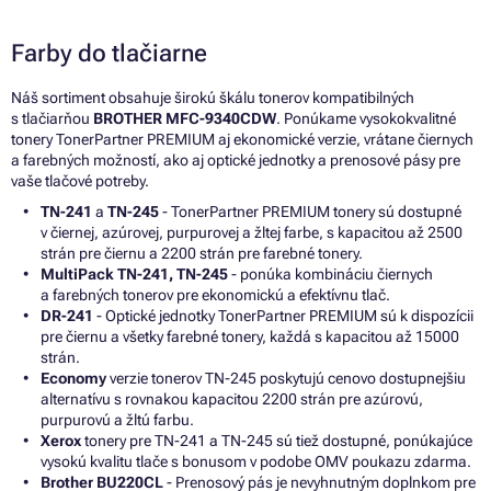
Farby do tlačiarne
Náš sortiment obsahuje širokú škálu tonerov kompatibilných
s tlačiarňou
BROTHER MFC-9340CDW
. Ponúkame vysokokvalitné
tonery TonerPartner PREMIUM aj ekonomické verzie, vrátane čiernych
a farebných možností, ako aj optické jednotky a prenosové pásy pre
vaše tlačové potreby.
TN-241
a
TN-245
- TonerPartner PREMIUM tonery sú dostupné
v čiernej, azúrovej, purpurovej a žltej farbe, s kapacitou až 2500
strán pre čiernu a 2200 strán pre farebné tonery.
MultiPack TN-241, TN-245
- ponúka kombináciu čiernych
a farebných tonerov pre ekonomickú a efektívnu tlač.
DR-241
- Optické jednotky TonerPartner PREMIUM sú k dispozícii
pre čiernu a všetky farebné tonery, každá s kapacitou až 15000
strán.
Economy
verzie tonerov TN-245 poskytujú cenovo dostupnejšiu
alternatívu s rovnakou kapacitou 2200 strán pre azúrovú,
purpurovú a žltú farbu.
Xerox
tonery pre TN-241 a TN-245 sú tiež dostupné, ponúkajúce
vysokú kvalitu tlače s bonusom v podobe OMV poukazu zdarma.
Brother BU220CL
- Prenosový pás je nevyhnutným doplnkom pre