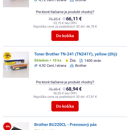
Pre ktoré tlačiarne je produkt vhodný?
66,11 €
76,85 €
53,75 € bez DPH
Najnižšia cena za posledných 30 dní:
66,78 €
Do košíka
Toner Brother TN-241 (TN241Y), yellow (žltý)
FLASH
- 10%
SALE
Skladom > 10 ks
Žltá
1400 strán
4,92 Cent / strana
Brother
Pre ktoré tlačiarne je produkt vhodný?
68,94 €
76,85 €
56,05 € bez DPH
Najnižšia cena za posledných 30 dní:
67,81 €
Do košíka
Brother BU220CL - Prenosový pás
- 5%