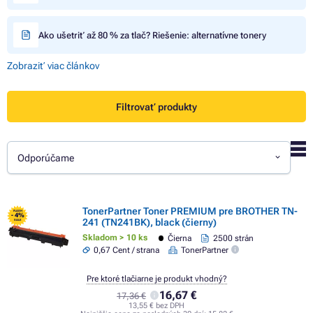
Ako ušetriť až 80 % za tlač? Riešenie: alternatívne tonery
Zobraziť viac článkov
Filtrovať produkty
Odporúčame
TonerPartner Toner PREMIUM pre BROTHER TN-
FLASH
- 4%
241 (TN241BK), black (čierny)
SALE
Skladom > 10 ks
Čierna
2500 strán
0,67 Cent / strana
TonerPartner
Pre ktoré tlačiarne je produkt vhodný?
16,67 €
17,36 €
13,55 € bez DPH