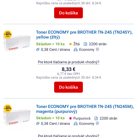
Najnižšia cena za posledných 30 dní:
8,34 €
Do košíka
Toner ECONOMY pre BROTHER TN-245 (TN245Y),
FLASH
- 43%
yellow (žltý)
SALE
Skladom > 10 ks
Žltá
2200 strán
0,38 Cent / strana
Economy
Pre ktoré tlačiarne je produkt vhodný?
8,33 €
6,77 € bez DPH
Najnižšia cena za posledných 30 dní:
8,34 €
Do košíka
Toner ECONOMY pre BROTHER TN-245 (TN245M),
FLASH
- 43%
magenta (purpurový)
SALE
Skladom > 10 ks
Purpurová
2200 strán
0,38 Cent / strana
Economy
Pre ktoré tlačiarne je produkt vhodný?