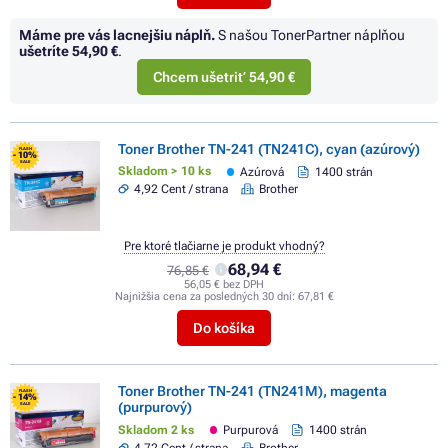
Máme pre vás lacnejšiu náplň.
S našou TonerPartner náplňou
ušetríte
54,90 €
.
Chcem ušetriť 54,90 €
Toner Brother TN-241 (TN241C), cyan (azúrový)
FLASH
- 10%
SALE
Skladom > 10 ks
Azúrová
1400 strán
4,92 Cent / strana
Brother
Pre ktoré tlačiarne je produkt vhodný?
68,94 €
76,85 €
56,05 € bez DPH
Najnižšia cena za posledných 30 dní:
67,81 €
Do košíka
Toner Brother TN-241 (TN241M), magenta
FLASH
- 14%
(purpurový)
SALE
Skladom 2 ks
Purpurová
1400 strán
4,72 Cent / strana
Brother