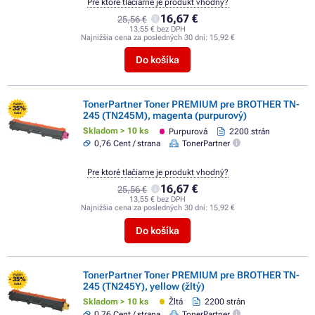
Pre ktoré tlačiarne je produkt vhodný?
16,67 €
25,56 €
13,55 € bez DPH
Najnižšia cena za posledných 30 dní:
15,92 €
Do košíka
TonerPartner Toner PREMIUM pre BROTHER TN-
FLASH
- 35%
245 (TN245M), magenta (purpurový)
SALE
Skladom > 10 ks
Purpurová
2200 strán
0,76 Cent / strana
TonerPartner
Pre ktoré tlačiarne je produkt vhodný?
16,67 €
25,56 €
13,55 € bez DPH
Najnižšia cena za posledných 30 dní:
15,92 €
Do košíka
TonerPartner Toner PREMIUM pre BROTHER TN-
FLASH
- 35%
245 (TN245Y), yellow (žltý)
SALE
Skladom > 10 ks
Žltá
2200 strán
0,76 Cent / strana
TonerPartner