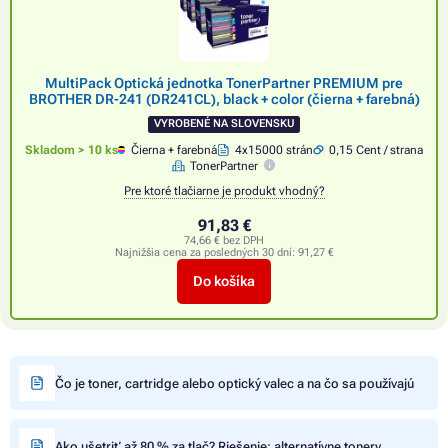
MultiPack Optická jednotka TonerPartner PREMIUM pre
BROTHER DR-241 (DR241CL), black + color (čierna + farebná)
VYROBENÉ NA SLOVENSKU
Skladom > 10 ks
Čierna + farebná
4x15000 strán
0,15 Cent / strana
TonerPartner
Pre ktoré tlačiarne je produkt vhodný?
91,83 €
74,66 € bez DPH
Najnižšia cena za posledných 30 dní:
91,27 €
Do košíka
Čo je toner, cartridge alebo optický valec a na čo sa používajú
Ako ušetriť až 80 % za tlač? Riešenie: alternatívne tonery