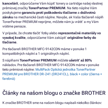
kancelárii
, odporúčame Vám kúpiť tonery a cartridge našej vlastnej
prémiovej značky
TonerPartner PREMIUM
. Na tieto náplne Vám
poskytujeme
garanciu proti poškodeniu tlačiarne
a
doživotnú
záruku
na mechanické časti náplne. Navyše, ak Vaša tlačiareň náplň
TonerPartner PREMIUM neprijme, môžete nám ju vrátiť a my Vám
vrátime peniaze.
V prípade, že chcete tlačiť fotky alebo
reprezentačné materiály vo
vysokej kvalite
, odporúčame Vám zakúpiť
originálne farby do
tlačiarne
.
Pre tlačiareň BROTHER MFC-9142CDN máme v ponuke 1
kompatibilných náplní a 1 originálnych náplní.
S náplňami
TonerPartner PREMIUM
môžete
ušetriť až 80%
nákladov. Pre tlačiareň BROTHER MFC-9142CDN máme v ponuke
tieto prémiové náplne:
MultiPack Optická jednotka TonerPartner
PREMIUM pre BROTHER DR-241 (DR241CL), black + color (čierna +
farebná)
Články na našom blogu o značke BROTHER
K značke BROTHER sme na našom blogu napísali niekoľko článkov: