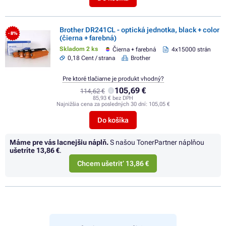
Brother DR241CL - optická jednotka, black + color
- 8%
(čierna + farebná)
Skladom 2 ks
Čierna + farebná
4x15000 strán
0,18 Cent / strana
Brother
Pre ktoré tlačiarne je produkt vhodný?
105,69 €
114,62 €
85,93 € bez DPH
Najnižšia cena za posledných 30 dní:
105,05 €
Do košíka
Máme pre vás lacnejšiu náplň.
S našou TonerPartner náplňou
ušetríte
13,86 €
.
Chcem ušetriť 13,86 €