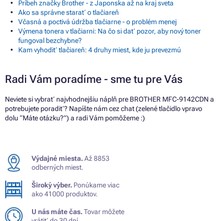
Príbeh značky Brother - z Japonska až na kraj sveta
Ako sa správne starať o tlačiareň
Včasná a poctivá údržba tlačiarne - o problém menej
Výmena tonera v tlačiarni: Na čo si dať pozor, aby nový toner
fungoval bezchybne?
Kam vyhodiť tlačiareň: 4 druhy miest, kde ju prevezmú
Radi Vám poradíme - sme tu pre Vás
Neviete si vybrať najvhodnejšiu náplň pre BROTHER MFC-9142CDN a
potrebujete poradiť? Napíšte nám cez chat (zelené tlačidlo vpravo
dolu “Máte otázku?”) a radi Vám pomôžeme :)
Výdajné miesta.
Až 8853
odberných miest.
Široký výber.
Ponúkame viac
ako 41000 produktov.
U nás máte čas.
Tovar môžete
vrátiť do 30 dní.