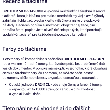
Recenzia tlačiarne
BROTHER MFC-9142CDN
je výkonná multifunkčná farebná laserová
tlačiareň, ktorá je ideálna pre malé a stredné firmy. Jej hlavné výhody
zahŕňajú rýchlu tlač, vysokú kvalitu výtlačkov a nízke prevádzkové
náklady. Tlačiareň ponúka aj možnosť obojstrannej tlače, čím
pomáha šetriť papier. Je to skvelé riešenie pre tých, ktorí potrebujú
spoľahlivú tlačiareň pre každodenné použitie v kancelárii.
Farby do tlačiarne
Tieto tonery sú kompatibilné s tlačiarňou
BROTHER MFC-9142CDN
.
Ide o kvalitné náhradné tonery, ktoré zabezpečia bezproblémovú tlač
vašich dokumentov. V ponuke máme optickú jednotku, ktorá obsahuje
čiernu a farebné tonery, čo znamená, že môžete tlačiť pestré
dokumenty aj čiernobiele texty s vysokou ostrosťou a saturáciou.
Optická jednotka
DR241CL
- obsahuje čierny a farebné tonery,
s kapacitou až 4x15000 strán, čo zaručuje dlhú životnosť
a vysokú kvalitu tlače.
Tieto náplne sú vhodné aj do ďalších