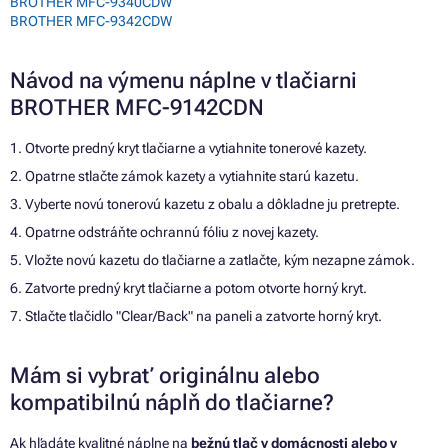
BROTHER MFC-9340CDW
BROTHER MFC-9342CDW
Návod na výmenu náplne v tlačiarni
BROTHER MFC-9142CDN
1. Otvorte predný kryt tlačiarne a vytiahnite tonerové kazety.
2. Opatrne stlačte zámok kazety a vytiahnite starú kazetu.
3. Vyberte novú tonerovú kazetu z obalu a dôkladne ju pretrepte.
4. Opatrne odstráňte ochrannú fóliu z novej kazety.
5. Vložte novú kazetu do tlačiarne a zatlačte, kým nezapne zámok.
6. Zatvorte predný kryt tlačiarne a potom otvorte horný kryt.
7. Stlačte tlačidlo "Clear/Back" na paneli a zatvorte horný kryt.
Mám si vybrať originálnu alebo
kompatibilnú náplň do tlačiarne?
Ak hľadáte kvalitné náplne na
bežnú tlač v domácnosti alebo v