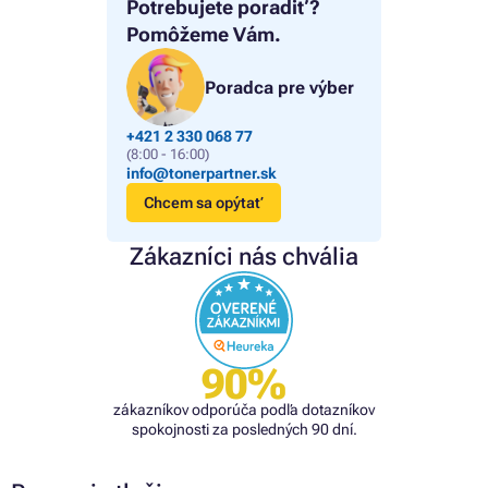
Potrebujete poradiť?
Pomôžeme Vám.
Poradca pre výber
+421 2 330 068 77
(8:00 - 16:00)
info@tonerpartner.sk
Chcem sa opýtať
Zákazníci nás chvália
90%
zákazníkov odporúča podľa dotazníkov
spokojnosti za posledných 90 dní.