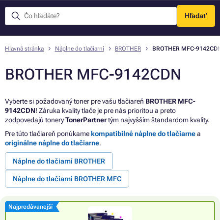
Hľadať
Menu
Hlavná stránka
Náplne do tlačiarní
BROTHER
BROTHER MFC-9142CD
BROTHER MFC-9142CDN
Vyberte si požadovaný toner pre vašu tlačiareň
BROTHER MFC-
9142CDN
! Záruka kvality tlače je pre nás prioritou a preto
zodpovedajú tonery
TonerPartner
tým najvyšším štandardom kvality.
Pre túto tlačiareň ponúkame
kompatibilné náplne do tlačiarne
a
originálne náplne do tlačiarne
.
Náplne do tlačiarní BROTHER
Náplne do tlačiarní BROTHER MFC
Najpredávanejší