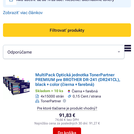
Zobraziť viac článkov
Filtrovať produkty
Odporúčame
MultiPack Optická jednotka TonerPartner
PREMIUM pre BROTHER DR-241 (DR241CL),
black + color (čierna + farebná)
Skladom > 10 ks
Čierna + farebná
4x15000 strán
0,15 Cent / strana
TonerPartner
Pre ktoré tlačiarne je produkt vhodný?
91,83 €
74,66 € bez DPH
Najnižšia cena za posledných 30 dní:
91,27 €
Do košíka