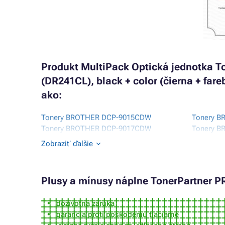
Produkt MultiPack Optická jednotka 
(DR241CL), black + color (čierna + far
ako:
Tonery BROTHER DCP-9015CDW
Tonery 
Tonery BROTHER DCP-9017CDW
Tonery 
Tonery BROTHER DCP-9020CDW
Tonery 
Zobraziť ďalšie
Tonery BROTHER DCP-9022CDW
Tonery 
Tonery BROTHER HL-3140CW
Tonery 
Tonery BROTHER HL-3142CW
Tonery 
Plusy a mínusy náplne TonerPartner P
Tonery BROTHER HL-3150CDN
Tonery 
doživotná záruka
garancia proti poškodeniu tlačiarne