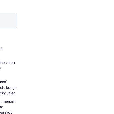
ká
ého valca
e
nosť
ch, kde je
cký valec.
rým menom
to
 opravou