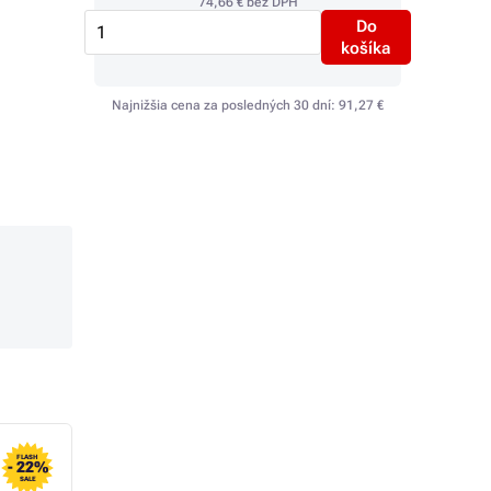
74,66 €
bez DPH
Do
košíka
Najnižšia cena za posledných 30 dní:
91,27 €
FLASH
FLASH
- 22%
- 49%
SALE
SALE