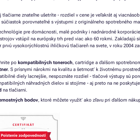
ačiarne znateľne ušetríte - rozdiel v cene je veľakrát aj viacnásob
 súčiastok porovnateľné s výstupmi z originálneho spotrebného mat
echnológie pre domácnosti, malé podniky i nadnárodné korporácie
 strojov vstúpil na európsky trh pred viac ako 60 rokmi. Zakladajú s
 prvú vysokorýchlostnú ihličkovú tlačiareň na svete, v roku 2004 zas
ahnite po
kompatibilných toneroch
, cartridge a ďalšom spotrebno
tner
. S prísnymi nárokmi na kvalitu a šetrnosť k životnému prostred
ibilné diely lacnejšie, nespoznáte rozdiel - tlačové výstupy sú po
atibilných náhradných dielov si stojíme - aj preto na ne poskytu
d
na tlačiarni.
ernostných bodov
, ktoré môžete využiť ako zľavu pri ďalšom náku