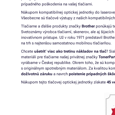
prípadného poškodenia na vašej tlačiarni.
Nákupom kompatibilnej optickej jednotky do laserovej tl
Všeobecne sú tlačové výstupy z našich kompatibilných
Tlačiarne a ďalšie produkty značky
Brother
ponúkajú t
Svetoznámy výrobca tlačiarní, skenerov, ale aj šijacích
inovatívnom prístupe. Už v roku 1971 predstavil Brother
na trh s najtenšou samostatnou mobilnou tlačiarňou.
Chcete
ušetriť viac ako tretinu nákladov na tlač
? Si
materiáli pre tlačiarne našej privátnej značky
TonerPar
vyrábame v Českej republike. Okrem toho, že sú kompat
s originálnym spotrebným materiálom. Za kvalitou komp
doživotnú záruku
a navrch
poistenie prípadných škô
Nákupom tejto tlačovej optickej jednotky získate
45 v