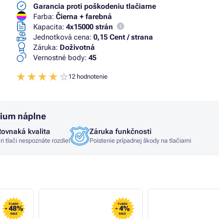
Garancia proti poškodeniu tlačiarne
Farba:
Čierna + farebná
Kapacita:
4x15000 strán
Jednotková cena:
0,15 Cent / strana
Záruka:
Doživotná
Vernostné body:
45
12 hodnotenie
mium náplne
Rovnaká kvalita
Záruka funkčnosti
ri tlači nespoznáte rozdiel
Poistenie prípadnej škody na tlačiarni
FLASH
FLASH
- 48%
- 4%
SALE
SALE