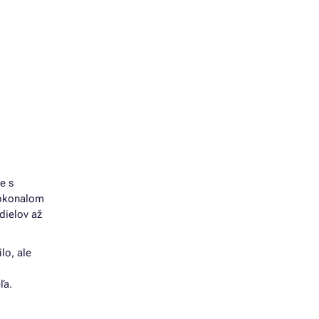
e s
dokonalom
dielov až
lo, ale
ľa.