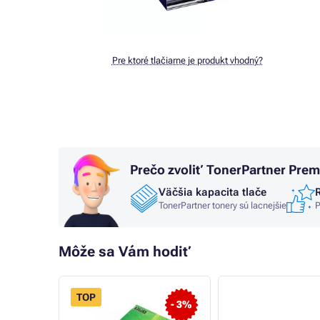
Pre ktoré tlačiarne je produkt vhodný?
Prečo zvoliť TonerPartner Pre
Väčšia kapacita tlače
TonerPartner tonery sú lacnejšie
P
Môže sa Vám hodiť
TOP
FLASH
- 3%
- 10%
SALE