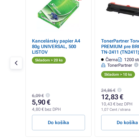
-245
Kancelársky papier A4
TonerPartner Ton
nta
80g UNIVERSAL, 500
PREMIUM pre B
LISTOV
TN-2411 (TN2411)
(čierny)
0 strán
Čierna
1200 st
Skladom > 20 ks
TonerPartner
Skladom > 10 ks
24,86 €
6,09 €
12,83 €
5,90 €
10,43 € bez DPH
4,80 € bez DPH
1,07 Cent / strana
a
Do košíka
Do košíka