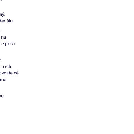
ný.
eriálu.
.
i na
e prišli
m
iu ich
rovnateľné
jeme
pe.