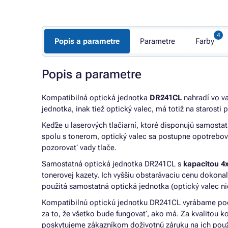
Popis a parametre
Parametre
Farby
Popis a parametre
Kompatibilná optická jednotka
DR241CL
nahradí vo va
jednotka, inak tiež optický valec, má totiž na starosti 
Keďže u laserových tlačiarní, ktoré disponujú samost
spolu s tonerom, optický valec sa postupne opotrebov
pozorovať vady tlače.
Samostatná optická jednotka DR241CL s
kapacitou 4
tonerovej kazety. Ich vyššiu obstarávaciu cenu dokonale
použitá samostatná optická jednotka (optický valec nie
Kompatibilnú optickú jednotku DR241CL vyrábame po
za to, že všetko bude fungovať, ako má. Za kvalitou ko
poskytujeme zákazníkom doživotnú záruku na ich použit