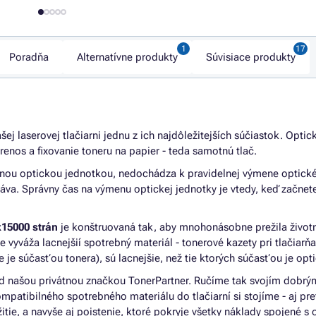
Poradňa
Alternatívne produkty
Súvisiace produkty
šej laserovej tlačiarni jednu z ich najdôležitejších súčiastok. Optic
prenos a fixovanie toneru na papier - teda samotnú tlač.
atnou optickou jednotkou, nedochádza k pravidelnej výmene optick
áva. Správny čas na výmenu optickej jednotky je vtedy, keď začnet
x15000 strán
je konštruovaná tak, aby mnohonásobne prežila život
 vyváža lacnejšií spotrebný materiál - tonerové kazety pri tlačiarňa
 je súčasťou tonera), sú lacnejšie, než tie ktorých súčasťou je opti
d našou privátnou značkou TonerPartner. Ručíme tak svojím dob
mpatibilného spotrebného materiálu do tlačiarní si stojíme - aj pre
ie, a navyše aj poistenie, ktoré pokryje všetky náklady spojené s