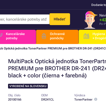
Dodanie t
Nevi
Hľadať
+42
Po–P
Kancelárske
Ochranné
Hygiena
potreby
pomôcky
+ Drogér
ck Optická jednotka TonerPartner PREMIUM pre BROTHER DR-241 (DR241CL), 
MultiPack Optická jednotka TonerPart
PREMIUM pre BROTHER DR-241 (DR2
black + color (čierna + farebná)
VYROBENÉ NA SLOVENSKU
Obj. číslo
OEM
Výrobca
20100166
DR241CL
TonerPartner