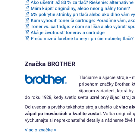
Ako ušetriť až 80 % za tlač? Riešenie: alternatívne
Mám kúpiť originálny, alebo neoriginálny toner?
5% pokrytie stránky pri tlači alebo ako dlho vám vyd
Kam vyhodiť toner či cartridge: Poradíme vám, ako
Toner vs. cartridge: v čom sa líšia a ako vybrať sp
Aká je životnosť tonerov a cartridge
Prečo miznú farebné tonery i pri čiernobielej tlači?
Značka BROTHER
Tlačiarne a šijacie stroje 
príbehom značky Brother, kt
šijacom zariadení, ktorá by
do roku 1928, kedy svetlo sveta uzrel prvý šijací stroj 
Od uvedenia prvého takéhoto stroja ubehlo už
viac ak
zápal po inováciách a kvalite zostal
. Voľba originál
Vychutnajte si neprekonateľné detaily a nádherne živé 
Viac o značke »