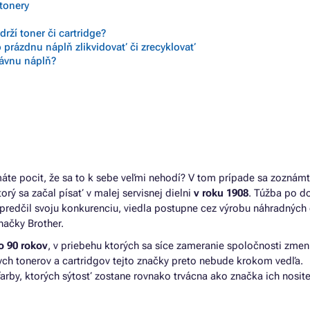
 tonery
rží toner či cartridge?
 prázdnu náplň zlikvidovať či zrecyklovať
rávnu náplň?
- máte pocit, že sa to k sebe veľmi nehodí? V tom prípade sa zoznámt
orý sa začal písať v malej servisnej dielni
v roku 1908
. Túžba po 
 predčil svoju konkurenciu, viedla postupne cez výrobu náhradných 
značky Brother.
o 90 rokov
, v priebehu ktorých sa síce zameranie spoločnosti zmeni
nych tonerov a cartridgov tejto značky preto nebude krokom vedľa.
farby, ktorých sýtosť zostane rovnako trvácna ako značka ich nosite