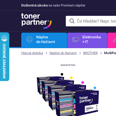
Doživotná záruka
na naše Premium náplne
Náplne
Elektronika
do tlačiarní
+ IT
Hlavná stránka
Náplne do tlačiarní
BROTHER
MultiPa
ilustračné foto