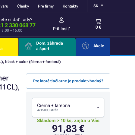
SK
ovaru
Články
Pre firmy
Kontakty
ete si dať rady?
1 2 330 068 77
0 €
Prihlásiť
i 8:00 – 16:00
Dom, záhrada
Akcie
ia
a šport
black + color (čierna + farebná)
ner
Pre ktoré tlačiarne je produkt vhodný?
41CL),
Čierna + farebná
4x15000 strán
Skladom > 10 ks, zajtra u Vás
91,83 €