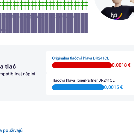
íjme túto náplň (v takom prípade Vám
eriálov
Originálna tlačová hlava DR241CL
0,0018 €
a tlač
mpatibilnej náplni
Tlačová hlava TonerPartner DR241CL
0,0015 €
sa používajú