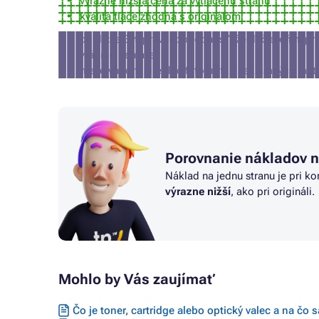
výrazne nižšia cena za vytlačenú stranu
kvalita tlače zhodná s originálom
približne 3% pravdepodobnosť, že tlačiareň nepr
vrátime peniaze)
nie je vhodná pre tlač fotografií a reklamných mat
Porovnanie nákladov n
Náklad na jednu stranu je pri ko
výrazne nižší
, ako pri origináli.
Mohlo by Vás zaujímať
Čo je toner, cartridge alebo optický valec a na čo 