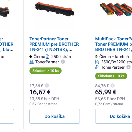
er
TonerPartner Toner
MultiPack TonerP
ROTHER
PREMIUM pre BROTHER
Toner PREMIUM p
, black
TN-241 (TN241BK),
BROTHER TN-241,
black (čierny)
245 (TN241BK, T
rán
Čierna
2500 strán
Čierna + farebná
TN245M,TN245Y),
TonerPartner
2500/3x2200 str
+ color (čierny + f
TonerPartner
Skladom > 10 ks
Skladom > 10 ks
17,36 €
84,76 €
16,67 €
65,99 €
13,55 € bez DPH
53,65 € bez DPH
0,67 Cent / strana
0,73 Cent / strana
Do košíka
Do košíka