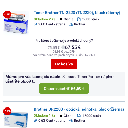
Toner Brother TN-2220 (TN2220), black (čierny)
- 11%
Skladom 2 ks
Čierna
2600 strán
2,60 Cent / strana
Brother
Pre ktoré tlačiarne je produkt vhodný?
67,55 €
75,65 €
54,92 € bez DPH
Najnižšia cena za posledných 30 dní:
67,56 €
Do košíka
Máme pre vás lacnejšiu náplň.
S našou TonerPartner náplňou
ušetríte
56,69 €
.
Chcem ušetriť 56,69 €
Brother DR2200 - optická jednotka, black (čierna)
- 11%
Skladom 1 ks
Čierna
12000 strán
0,63 Cent / strana
Brother