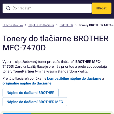
Hľadať
Menu
Hlavná stránka
Náplne do tlačiarní
BROTHER
Tonery BROTHER MFC-7
Tonery do tlačiarne BROTHER
MFC-7470D
Vyberte si požadovaný toner pre vašu tlačiareň
BROTHER MFC-
7470D
! Záruka kvality tlače je pre nás prioritou a preto zodpovedajú
tonery
TonerPartner
tým najvyšším štandardom kvality.
Pre túto tlačiareň ponúkame
kompatibilné náplne do tlačiarne
a
originálne náplne do tlačiarne
.
Náplne do tlačiarní BROTHER
Náplne do tlačiarní BROTHER MFC