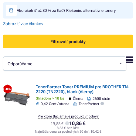
Ako ušetriť až 80 % za tlač? Riešenie: alternatívne tonery
Zobraziť viac článkov
Filtrovať produkty
Odporúčame
TonerPartner Toner PREMIUM pre BROTHER TN-
- 45%
2220 (TN2220), black (čierny)
Skladom > 10 ks
Čierna
2600 strán
0,42 Cent / strana
TonerPartner
Pre ktoré tlačiarne je produkt vhodný?
10,86 €
19,88 €
8,83 € bez DPH
Najnižšia cena za posledných 30 dní:
10,42 €