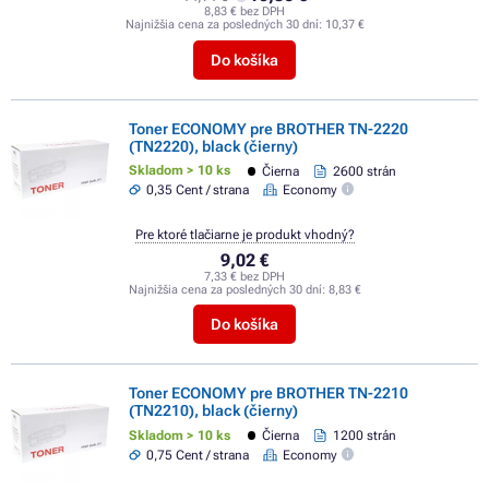
8,83 € bez DPH
Najnižšia cena za posledných 30 dní:
10,37 €
Do košíka
Toner ECONOMY pre BROTHER TN-2220
(TN2220), black (čierny)
Skladom > 10 ks
Čierna
2600 strán
0,35 Cent / strana
Economy
Pre ktoré tlačiarne je produkt vhodný?
9,02 €
7,33 € bez DPH
Najnižšia cena za posledných 30 dní:
8,83 €
Do košíka
Toner ECONOMY pre BROTHER TN-2210
(TN2210), black (čierny)
Skladom > 10 ks
Čierna
1200 strán
0,75 Cent / strana
Economy