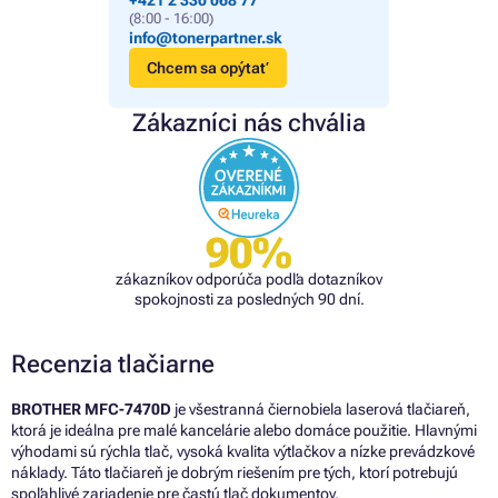
+421 2 330 068 77
(8:00 - 16:00)
info@tonerpartner.sk
Chcem sa opýtať
Zákazníci nás chvália
90%
zákazníkov odporúča podľa dotazníkov
spokojnosti za posledných 90 dní.
Recenzia tlačiarne
BROTHER MFC-7470D
je všestranná čiernobiela laserová tlačiareň,
ktorá je ideálna pre malé kancelárie alebo domáce použitie. Hlavnými
výhodami sú rýchla tlač, vysoká kvalita výtlačkov a nízke prevádzkové
náklady. Táto tlačiareň je dobrým riešením pre tých, ktorí potrebujú
spoľahlivé zariadenie pre častú tlač dokumentov.