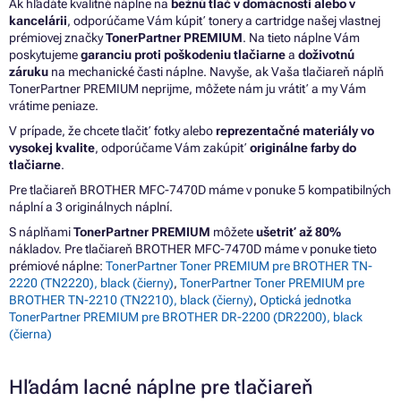
Ak hľadáte kvalitné náplne na
bežnú tlač v domácnosti alebo v
kancelárii
, odporúčame Vám kúpiť tonery a cartridge našej vlastnej
prémiovej značky
TonerPartner PREMIUM
. Na tieto náplne Vám
poskytujeme
garanciu proti poškodeniu tlačiarne
a
doživotnú
záruku
na mechanické časti náplne. Navyše, ak Vaša tlačiareň náplň
TonerPartner PREMIUM neprijme, môžete nám ju vrátiť a my Vám
vrátime peniaze.
V prípade, že chcete tlačiť fotky alebo
reprezentačné materiály vo
vysokej kvalite
, odporúčame Vám zakúpiť
originálne farby do
tlačiarne
.
Pre tlačiareň BROTHER MFC-7470D máme v ponuke 5 kompatibilných
náplní a 3 originálnych náplní.
S náplňami
TonerPartner PREMIUM
môžete
ušetriť až 80%
nákladov. Pre tlačiareň BROTHER MFC-7470D máme v ponuke tieto
prémiové náplne:
TonerPartner Toner PREMIUM pre BROTHER TN-
2220 (TN2220), black (čierny)
,
TonerPartner Toner PREMIUM pre
BROTHER TN-2210 (TN2210), black (čierny)
,
Optická jednotka
TonerPartner PREMIUM pre BROTHER DR-2200 (DR2200), black
(čierna)
Hľadám lacné náplne pre tlačiareň