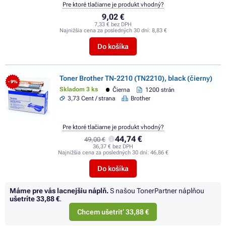
Pre ktoré tlačiarne je produkt vhodný?
9,02 €
7,33 € bez DPH
Najnižšia cena za posledných 30 dní:
8,83 €
Do košíka
Toner Brother TN-2210 (TN2210), black (čierny)
- 9%
Skladom 3 ks
Čierna
1200 strán
3,73 Cent / strana
Brother
Pre ktoré tlačiarne je produkt vhodný?
44,74 €
49,00 €
36,37 € bez DPH
Najnižšia cena za posledných 30 dní:
46,86 €
Do košíka
Máme pre vás lacnejšiu náplň.
S našou TonerPartner náplňou
ušetríte
33,88 €
.
Chcem ušetriť 33,88 €