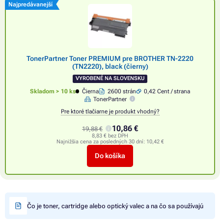
Najpredávanejší
TonerPartner Toner PREMIUM pre BROTHER TN-2220
(TN2220), black (čierny)
VYROBENÉ NA SLOVENSKU
Skladom > 10 ks
Čierna
2600 strán
0,42 Cent / strana
TonerPartner
Pre ktoré tlačiarne je produkt vhodný?
10,86 €
19,88 €
8,83 € bez DPH
Najnižšia cena za posledných 30 dní:
10,42 €
Do košíka
Čo je toner, cartridge alebo optický valec a na čo sa používajú