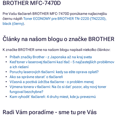
BROTHER MFC-7470D
Pre Vašu tlačiareň BROTHER MFC-7470D ponúkame najlacnejšiu
čiernu náplň
Toner ECONOMY pre BROTHER TN-2220 (TN2220),
black (čierny)
.
Články na našom blogu o značke BROTHER
K značke BROTHER sme na našom blogu napísali niekoľko článkov:
Príbeh značky Brother - z Japonska až na kraj sveta
Keď toner v laserovej tlačiarni kazí tlač - 5 najčastejších problémov
a ich riešení
Poruchy laserových tlačiarní: kedy sa ešte oprava oplatí?
Ako sa správne starať o tlačiareň
Včasná a poctivá údržba tlačiarne - o problém menej
Výmena tonera v tlačiarni: Na čo si dať pozor, aby nový toner
fungoval bezchybne?
Kam vyhodiť tlačiareň: 4 druhy miest, kde ju prevezmú
Radi Vám poradíme - sme tu pre Vás