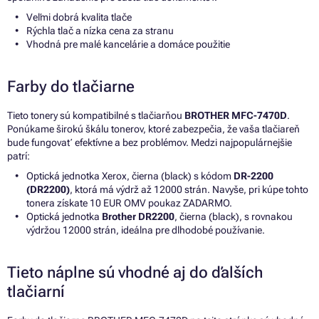
Veľmi dobrá kvalita tlače
Rýchla tlač a nízka cena za stranu
Vhodná pre malé kancelárie a domáce použitie
Farby do tlačiarne
Tieto tonery sú kompatibilné s tlačiarňou
BROTHER MFC-7470D
.
Ponúkame širokú škálu tonerov, ktoré zabezpečia, že vaša tlačiareň
bude fungovať efektívne a bez problémov. Medzi najpopulárnejšie
patrí:
Optická jednotka Xerox, čierna (black) s kódom
DR-2200
(DR2200)
, ktorá má výdrž až 12000 strán. Navyše, pri kúpe tohto
tonera získate 10 EUR OMV poukaz ZADARMO.
Optická jednotka
Brother DR2200
, čierna (black), s rovnakou
výdržou 12000 strán, ideálna pre dlhodobé používanie.
Tieto náplne sú vhodné aj do ďalších
tlačiarní