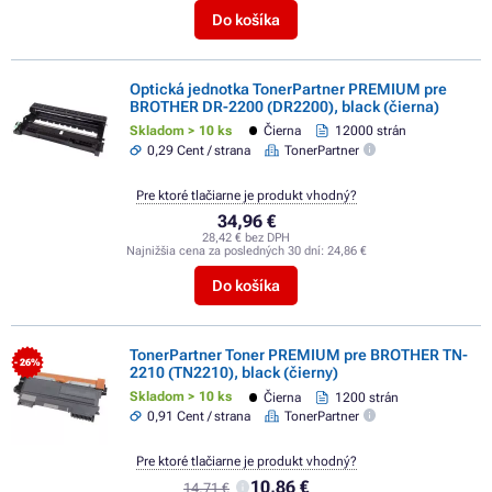
Do košíka
Optická jednotka TonerPartner PREMIUM pre
BROTHER DR-2200 (DR2200), black (čierna)
Skladom > 10 ks
Čierna
12000 strán
0,29 Cent / strana
TonerPartner
Pre ktoré tlačiarne je produkt vhodný?
34,96 €
28,42 € bez DPH
Najnižšia cena za posledných 30 dní:
24,86 €
Do košíka
TonerPartner Toner PREMIUM pre BROTHER TN-
- 26%
2210 (TN2210), black (čierny)
Skladom > 10 ks
Čierna
1200 strán
0,91 Cent / strana
TonerPartner
Pre ktoré tlačiarne je produkt vhodný?
10,86 €
14,71 €