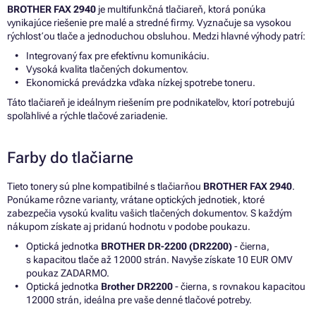
BROTHER FAX 2940
je multifunkčná tlačiareň, ktorá ponúka
vynikajúce riešenie pre malé a stredné firmy. Vyznačuje sa vysokou
rýchlosťou tlače a jednoduchou obsluhou. Medzi hlavné výhody patrí:
Integrovaný fax pre efektívnu komunikáciu.
Vysoká kvalita tlačených dokumentov.
Ekonomická prevádzka vďaka nízkej spotrebe toneru.
Táto tlačiareň je ideálnym riešením pre podnikateľov, ktorí potrebujú
spoľahlivé a rýchle tlačové zariadenie.
Farby do tlačiarne
Tieto tonery sú plne kompatibilné s tlačiarňou
BROTHER FAX 2940
.
Ponúkame rôzne varianty, vrátane optických jednotiek, ktoré
zabezpečia vysokú kvalitu vašich tlačených dokumentov. S každým
nákupom získate aj pridanú hodnotu v podobe poukazu.
Optická jednotka
BROTHER DR-2200 (DR2200)
- čierna,
s kapacitou tlače až 12000 strán. Navyše získate 10 EUR OMV
poukaz ZADARMO.
Optická jednotka
Brother DR2200
- čierna, s rovnakou kapacitou
12000 strán, ideálna pre vaše denné tlačové potreby.