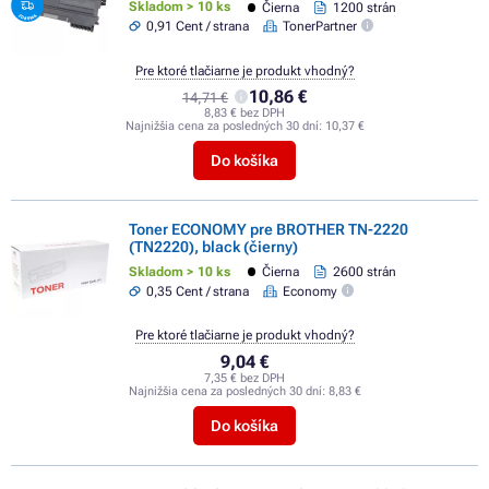
Skladom > 10 ks
Čierna
1200 strán
0,91 Cent / strana
TonerPartner
Pre ktoré tlačiarne je produkt vhodný?
10,86 €
14,71 €
8,83 € bez DPH
Najnižšia cena za posledných 30 dní:
10,37 €
Do košíka
Toner ECONOMY pre BROTHER TN-2220
(TN2220), black (čierny)
Skladom > 10 ks
Čierna
2600 strán
0,35 Cent / strana
Economy
Pre ktoré tlačiarne je produkt vhodný?
9,04 €
7,35 € bez DPH
Najnižšia cena za posledných 30 dní:
8,83 €
Do košíka