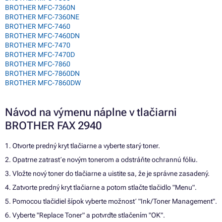
BROTHER MFC-7360N
BROTHER MFC-7360NE
BROTHER MFC-7460
BROTHER MFC-7460DN
BROTHER MFC-7470
BROTHER MFC-7470D
BROTHER MFC-7860
BROTHER MFC-7860DN
BROTHER MFC-7860DW
Návod na výmenu náplne v tlačiarni
BROTHER FAX 2940
1. Otvorte predný kryt tlačiarne a vyberte starý toner.
2. Opatrne zatrasťe novým tonerom a odstráňte ochrannú fóliu.
3. Vložte nový toner do tlačiarne a uistite sa, že je správne zasadený.
4. Zatvorte predný kryt tlačiarne a potom stlačte tlačidlo "Menu".
5. Pomocou tlačidiel šípok vyberte možnosť "Ink/Toner Management".
6. Vyberte "Replace Toner" a potvrďte stlačením "OK".