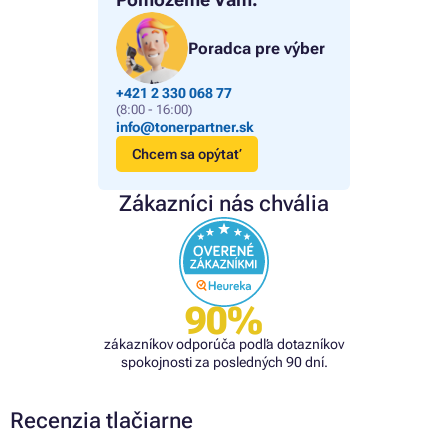
Poradca pre výber
+421 2 330 068 77
(8:00 - 16:00)
info@tonerpartner.sk
Chcem sa opýtať
Zákazníci nás chvália
90%
zákazníkov odporúča podľa dotazníkov
spokojnosti za posledných 90 dní.
Recenzia tlačiarne