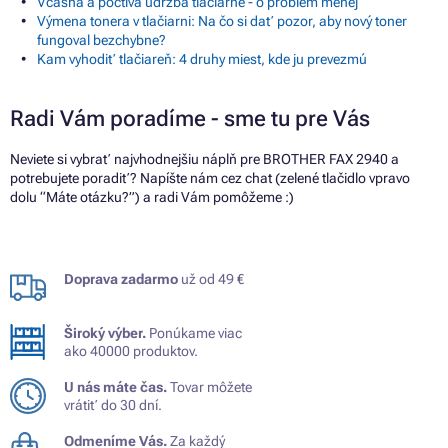
Včasná a poctivá údržba tlačiarne - o problém menej
Výmena tonera v tlačiarni: Na čo si dať pozor, aby nový toner
fungoval bezchybne?
Kam vyhodiť tlačiareň: 4 druhy miest, kde ju prevezmú
Radi Vám poradíme - sme tu pre Vás
Neviete si vybrať najvhodnejšiu náplň pre BROTHER FAX 2940 a
potrebujete poradiť? Napíšte nám cez chat (zelené tlačidlo vpravo
dolu “Máte otázku?”) a radi Vám pomôžeme :)
Doprava zadarmo
už od 49 €
Široký výber.
Ponúkame viac
ako 40000 produktov.
U nás máte čas.
Tovar môžete
vrátiť do 30 dní.
Odmeníme Vás.
Za každý