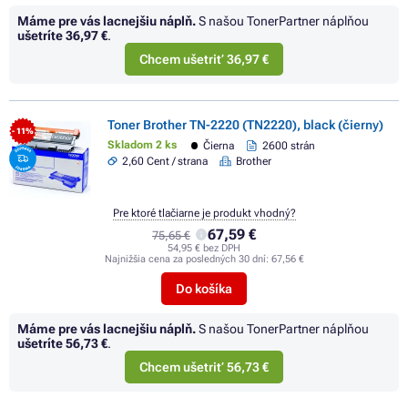
Máme pre vás lacnejšiu náplň.
S našou TonerPartner náplňou
ušetríte
36,97 €
.
Chcem ušetriť 36,97 €
Toner Brother TN-2220 (TN2220), black (čierny)
- 11%
Skladom 2 ks
Čierna
2600 strán
2,60 Cent / strana
Brother
Pre ktoré tlačiarne je produkt vhodný?
67,59 €
75,65 €
54,95 € bez DPH
Najnižšia cena za posledných 30 dní:
67,56 €
Do košíka
Máme pre vás lacnejšiu náplň.
S našou TonerPartner náplňou
ušetríte
56,73 €
.
Chcem ušetriť 56,73 €