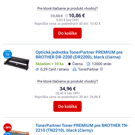
Pre ktoré tlačiarne je produkt vhodný?
10,86 €
19,88 €
8,83 € bez DPH
Najnižšia cena za posledných 30 dní:
10,42 €
Do košíka
Optická jednotka TonerPartner PREMIUM pre
BROTHER DR-2200 (DR2200), black (čierna)
Skladom > 10 ks
Čierna
12000 strán
0,29 Cent / strana
TonerPartner
Pre ktoré tlačiarne je produkt vhodný?
34,96 €
28,42 € bez DPH
Najnižšia cena za posledných 30 dní:
24,86 €
Do košíka
TonerPartner Toner PREMIUM pre BROTHER TN-
- 26%
2210 (TN2210), black (čierny)