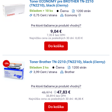
Toner ECONOMY pre BROTHER TN-2210
(TN2210), black (čierny)
Skladom > 10 ks
Čierna
1200 strán
0,75 Cent / strana
Economy
Pre ktoré tlačiarne je produkt vhodný?
9,04 €
7,35 € bez DPH
Najnižšia cena za posledných 30 dní:
8,83 €
Do košíka
Toner Brother TN-2210 (TN2210), black (čierny)
- 2%
Skladom 2 ks
Čierna
1200 strán
3,99 Cent / strana
Brother
Pre ktoré tlačiarne je produkt vhodný?
47,83 €
48,97 €
38,89 € bez DPH
Najnižšia cena za posledných 30 dní:
46,86 €
Do košíka