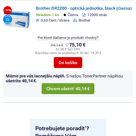
Brother DR2200 - optická jednotka, black (čierna)
- 11%
Skladom 1 ks
Čierna
12000 strán
0,63 Cent / strana
Brother
Pre ktoré tlačiarne je produkt vhodný?
75,10 €
84,14 €
61,06 € bez DPH
Najnižšia cena za posledných 30 dní:
74,35 €
Do košíka
Máme pre vás lacnejšiu náplň.
S našou TonerPartner náplňou
ušetríte
40,14 €
.
Chcem ušetriť 40,14 €
Potrebujete poradiť?
Pomôžeme Vám.