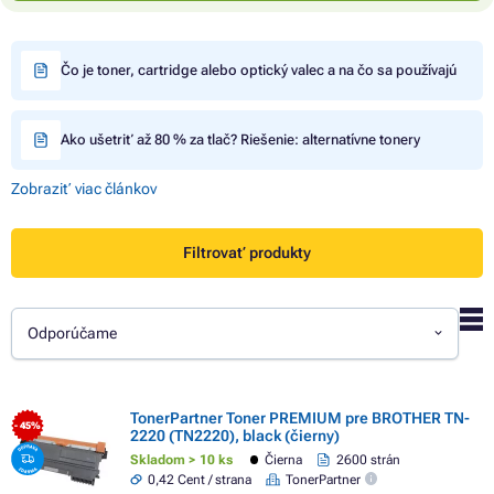
Čo je toner, cartridge alebo optický valec a na čo sa používajú
Ako ušetriť až 80 % za tlač? Riešenie: alternatívne tonery
Zobraziť viac článkov
Filtrovať produkty
Odporúčame
TonerPartner Toner PREMIUM pre BROTHER TN-
- 45%
2220 (TN2220), black (čierny)
Skladom > 10 ks
Čierna
2600 strán
0,42 Cent / strana
TonerPartner