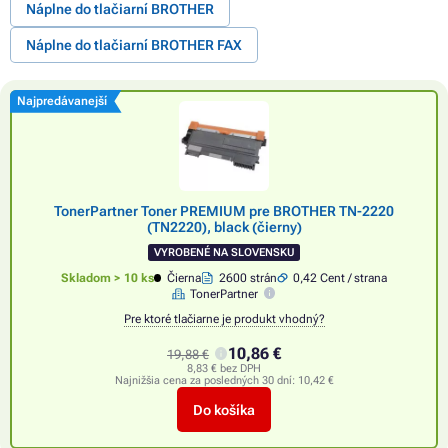
Náplne do tlačiarní BROTHER
Náplne do tlačiarní BROTHER FAX
Najpredávanejší
TonerPartner Toner PREMIUM pre BROTHER TN-2220
(TN2220), black (čierny)
VYROBENÉ NA SLOVENSKU
Skladom > 10 ks
Čierna
2600 strán
0,42 Cent / strana
TonerPartner
Pre ktoré tlačiarne je produkt vhodný?
10,86 €
19,88 €
8,83 € bez DPH
Najnižšia cena za posledných 30 dní:
10,42 €
Do košíka