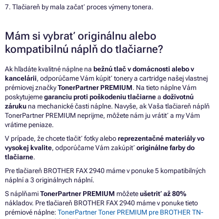
7. Tlačiareň by mala začať proces výmeny tonera.
Mám si vybrať originálnu alebo
kompatibilnú náplň do tlačiarne?
Ak hľadáte kvalitné náplne na
bežnú tlač v domácnosti alebo v
kancelárii
, odporúčame Vám kúpiť tonery a cartridge našej vlastnej
prémiovej značky
TonerPartner PREMIUM
. Na tieto náplne Vám
poskytujeme
garanciu proti poškodeniu tlačiarne
a
doživotnú
záruku
na mechanické časti náplne. Navyše, ak Vaša tlačiareň náplň
TonerPartner PREMIUM neprijme, môžete nám ju vrátiť a my Vám
vrátime peniaze.
V prípade, že chcete tlačiť fotky alebo
reprezentačné materiály vo
vysokej kvalite
, odporúčame Vám zakúpiť
originálne farby do
tlačiarne
.
Pre tlačiareň BROTHER FAX 2940 máme v ponuke 5 kompatibilných
náplní a 3 originálnych náplní.
S náplňami
TonerPartner PREMIUM
môžete
ušetriť až 80%
nákladov. Pre tlačiareň BROTHER FAX 2940 máme v ponuke tieto
prémiové náplne:
TonerPartner Toner PREMIUM pre BROTHER TN-