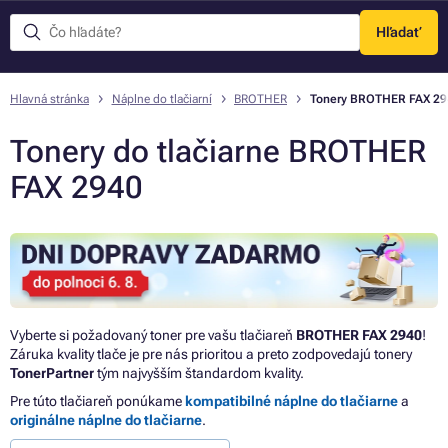
Hľadať
Menu
Hlavná stránka
Náplne do tlačiarní
BROTHER
Tonery BROTHER FAX 29
Tonery do tlačiarne BROTHER
FAX 2940
Vyberte si požadovaný toner pre vašu tlačiareň
BROTHER FAX 2940
!
Záruka kvality tlače je pre nás prioritou a preto zodpovedajú tonery
TonerPartner
tým najvyšším štandardom kvality.
Pre túto tlačiareň ponúkame
kompatibilné náplne do tlačiarne
a
originálne náplne do tlačiarne
.