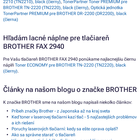
2210 (TN2210), black (čierny)
,
TonerPartner Toner PREMIUM pre
BROTHER TN-2220 (TN2220), black (čierny)
,
Optická jednotka
TonerPartner PREMIUM pre BROTHER DR-2200 (DR2200), black
(čierna)
Hľadám lacné náplne pre tlačiareň
BROTHER FAX 2940
Pre Vašu tlačiareň BROTHER FAX 2940 ponúkame najlacnejšiu čiernu
náplň
Toner ECONOMY pre BROTHER TN-2220 (TN2220), black
(čierny)
.
Články na našom blogu o značke BROTHER
K značke BROTHER sme na našom blogu napísali niekoľko článkov:
Príbeh značky Brother - z Japonska až na kraj sveta
Keď toner v laserovej tlačiarni kazí tlač - 5 najčastejších problémov
a ich riešení
Poruchy laserových tlačiarní: kedy sa ešte oprava oplatí?
Ako sa správne starať o tlačiareň