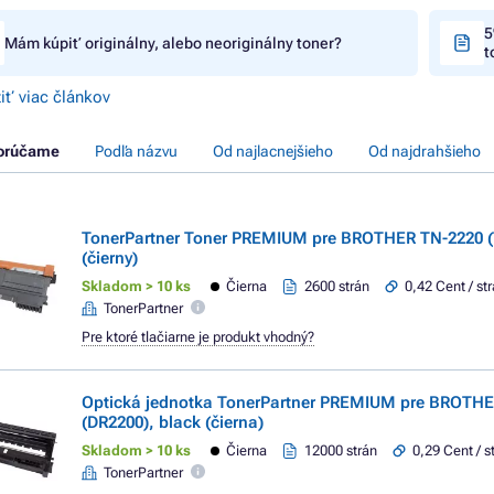
5
Mám kúpiť originálny, alebo neoriginálny toner?
t
iť viac článkov
orúčame
Podľa názvu
Od najlacnejšieho
Od najdrahšieho
TonerPartner Toner PREMIUM pre BROTHER TN-2220 (
(čierny)
Skladom > 10 ks
Čierna
2600 strán
0,42 Cent / st
TonerPartner
Pre ktoré tlačiarne je produkt vhodný?
Optická jednotka TonerPartner PREMIUM pre BROTHE
(DR2200), black (čierna)
Skladom > 10 ks
Čierna
12000 strán
0,29 Cent / s
TonerPartner