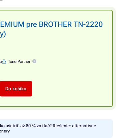
PREMIUM pre BROTHER TN-2220
y)
na
TonerPartner
Do košíka
ko ušetriť až 80 % za tlač? Riešenie: alternatívne
onery