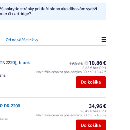
% pokrytie stránky pri tlači alebo ako dlho vám vydrží
oner či cartridge?
Od najväčšej zľavy
10,86 €
TN2220), black
19,88 €
8,83 € bez DPH
Najnižšia cena za posledných 30 dní:
10,42 €
rana
Do košíka
34,96 €
R DR-2200
28,42 € bez DPH
Najnižšia cena za posledných 30 dní:
24,86 €
trana
Do košíka