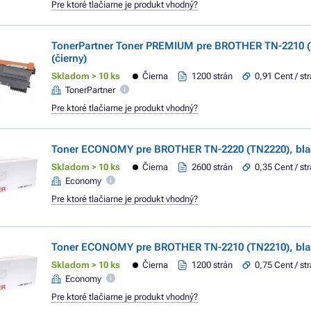
Pre ktoré tlačiarne je produkt vhodný?
TonerPartner Toner PREMIUM pre BROTHER TN-2210 (
(čierny)
Skladom > 10 ks
Čierna
1200 strán
0,91 Cent / st
TonerPartner
Pre ktoré tlačiarne je produkt vhodný?
Toner ECONOMY pre BROTHER TN-2220 (TN2220), blac
Skladom > 10 ks
Čierna
2600 strán
0,35 Cent / st
Economy
Pre ktoré tlačiarne je produkt vhodný?
Toner ECONOMY pre BROTHER TN-2210 (TN2210), blac
Skladom > 10 ks
Čierna
1200 strán
0,75 Cent / st
Economy
Pre ktoré tlačiarne je produkt vhodný?