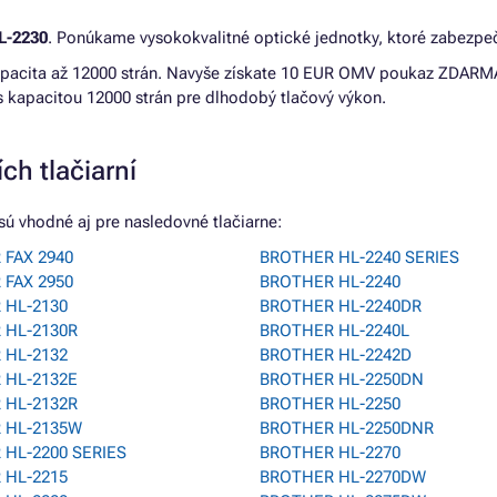
-2230
. Ponúkame vysokokvalitné optické jednotky, ktoré zabezpeč
Kapacita až 12000 strán. Navyše získate 10 EUR OMV poukaz ZDARM
 s kapacitou 12000 strán pre dlhodobý tlačový výkon.
ch tlačiarní
ú vhodné aj pre nasledovné tlačiarne:
FAX 2940
BROTHER HL-2240 SERIES
FAX 2950
BROTHER HL-2240
 HL-2130
BROTHER HL-2240DR
 HL-2130R
BROTHER HL-2240L
 HL-2132
BROTHER HL-2242D
 HL-2132E
BROTHER HL-2250DN
 HL-2132R
BROTHER HL-2250
 HL-2135W
BROTHER HL-2250DNR
HL-2200 SERIES
BROTHER HL-2270
 HL-2215
BROTHER HL-2270DW