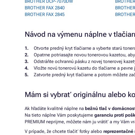
BROTHER DCP-7070DW
BROTHER
BROTHER FAX 2840
BROTHER
BROTHER FAX 2845
BROTHER
Návod na výmenu náplne v tlači
Otvorte predný kryt tlačiarne a vyberte starú toner
Opatrne potriasajte novou tonerovou kazetou, aby
Odstráňte ochrannú pásku z novej tonerovej kazet
Vložte novú tonerovú kazetu do tlačiarne a pevne j
Zatvorte predný kryt tlačiarne a potom môžete za
Mám si vybrať originálnu alebo ko
Ak hľadáte kvalitné náplne na
bežnú tlač v domácnosti
Na tieto náplne Vám poskytujeme
garanciu proti poš
PREMIUM neprijme, môžete nám ju vrátiť a my Vám vr
V prípade, že chcete tlačiť fotky alebo
reprezentačné 