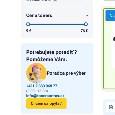
Cena toneru
Na
9
€
76
€
Potrebujete poradiť?
Pomôžeme Vám.
Poradca pre výber
+421 2 330 068 77
(8:00 - 16:00)
info@tonerpartner.sk
Chcem sa opýtať