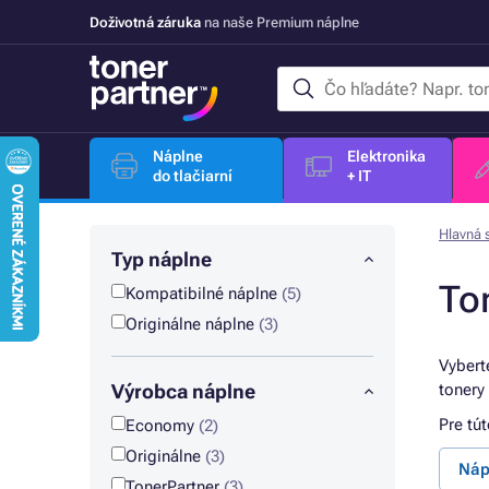
Doživotná záruka
na naše Premium náplne
Náplne
Elektronika
do tlačiarní
+ IT
Hlavná 
Typ náplne
To
Kompatibilné náplne
(5)
Originálne náplne
(3)
Vybert
Výrobca náplne
tonery
Pre tú
Economy
(2)
Originálne
(3)
Náp
TonerPartner
(3)