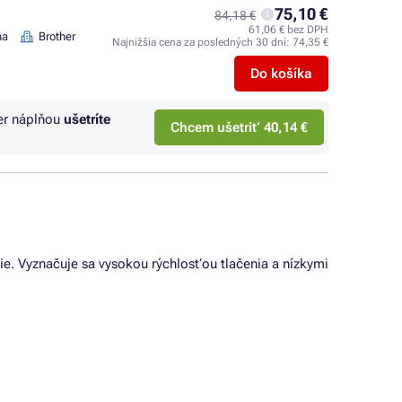
75,10 €
84,18 €
61,06 € bez DPH
na
Brother
Najnižšia cena za posledných 30 dní:
74,35 €
Do košíka
er náplňou
ušetríte
Chcem ušetriť 40,14 €
rie. Vyznačuje sa vysokou rýchlosťou tlačenia a nízkymi