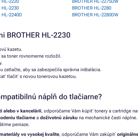
 HL-2220
BROTHER HL-2275DW
 HL-2230
BROTHER HL-2280
 HL-2240D
BROTHER HL-2280DW
arni BROTHER HL-2230
ovú kazetu.
 sa toner rovnomerne rozložil.
y.
u zatlačte, aby sa zabezpečila správna inštalácia.
čať tlačiť s novou tonerovou kazetou.
mpatibilnú náplň do tlačiarne?
 alebo v kancelárii
, odporúčame Vám kúpiť tonery a cartridge na
kodeniu tlačiarne
a
doživotnú záruku
na mechanické časti náplne. 
átime peniaze.
materiály vo vysokej kvalite
, odporúčame Vám zakúpiť
originálne