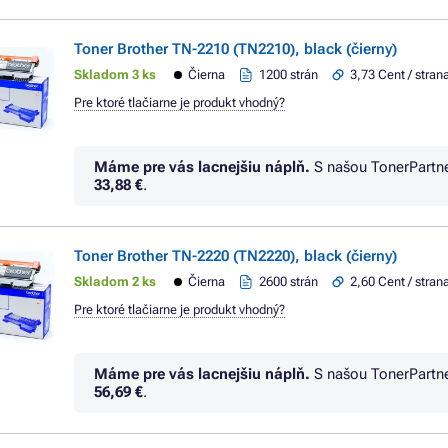
Toner Brother TN-2210 (TN2210), black (čierny)
Skladom 3 ks
Čierna
1200 strán
3,73 Cent / stran
Pre ktoré tlačiarne je produkt vhodný?
Máme pre vás lacnejšiu náplň.
S našou TonerPartn
33,88 €
.
Toner Brother TN-2220 (TN2220), black (čierny)
Skladom 2 ks
Čierna
2600 strán
2,60 Cent / stran
Pre ktoré tlačiarne je produkt vhodný?
Máme pre vás lacnejšiu náplň.
S našou TonerPartn
56,69 €
.