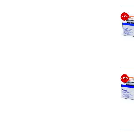
- 9%
- 11%