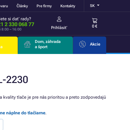
SK
ovaru
Články
Pre firmy
Kontakty
ete si dať rady?
1 2 330 068 77
0 €
Prihlásiť
i 8:00 – 16:00
Dom, záhrada
Akcie
ia
a šport
L-2230
a kvality tlače je pre nás prioritou a preto zodpovedajú
lne náplne do tlačiarne
.