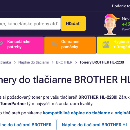
Dodanie t
Nevi
Hľadať
+42
Po–P
Kancelárske
Ochranné
Hygiena
potreby
pomôcky
+ Drogér
stránka
Náplne do tlačiarní
BROTHER
Tonery BROTHER HL-2230
nery do tlačiarne BROTHER H
e si požadovaný toner pre vašu tlačiareň
BROTHER HL-2230
! Záruk
TonerPartner
tým najvyšším štandardom kvality.
to tlačiareň ponúkame
kompatibilné náplne do tlačiarne
a
originá
lne do tlačiarní BROTHER
Náplne do tlačiarní BROTHER HL