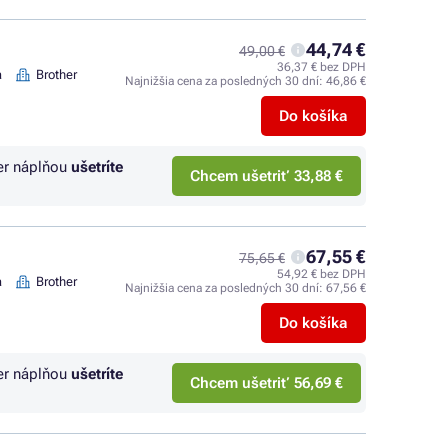
44,74 €
49,00 €
36,37 € bez DPH
a
Brother
Najnižšia cena za posledných 30 dní:
46,86 €
Do košíka
er náplňou
ušetríte
Chcem ušetriť 33,88 €
67,55 €
75,65 €
54,92 € bez DPH
a
Brother
Najnižšia cena za posledných 30 dní:
67,56 €
Do košíka
er náplňou
ušetríte
Chcem ušetriť 56,69 €