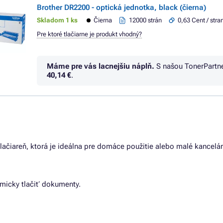
Brother DR2200 - optická jednotka, black (čierna)
Skladom 1 ks
Čierna
12000 strán
0,63 Cent / stra
Pre ktoré tlačiarne je produkt vhodný?
Máme pre vás lacnejšiu náplň.
S našou TonerPartn
40,14 €
.
tlačiareň, ktorá je ideálna pre domáce použitie alebo malé kancelá
omicky tlačiť dokumenty.