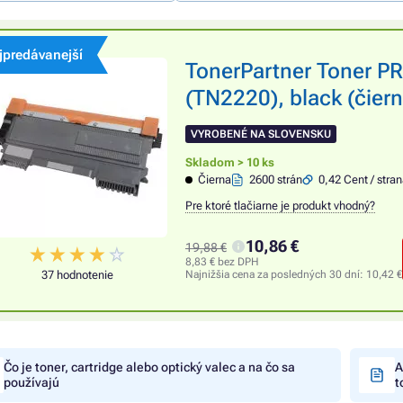
jpredávanejší
TonerPartner Toner 
(TN2220), black (čiern
VYROBENÉ NA SLOVENSKU
Skladom > 10 ks
Čierna
2600 strán
0,42 Cent / stra
Pre ktoré tlačiarne je produkt vhodný?
10,86 €
19,88 €
8,83 € bez DPH
37 hodnotenie
Najnižšia cena za posledných 30 dní:
10,42 €
Čo je toner, cartridge alebo optický valec a na čo sa
A
používajú
t