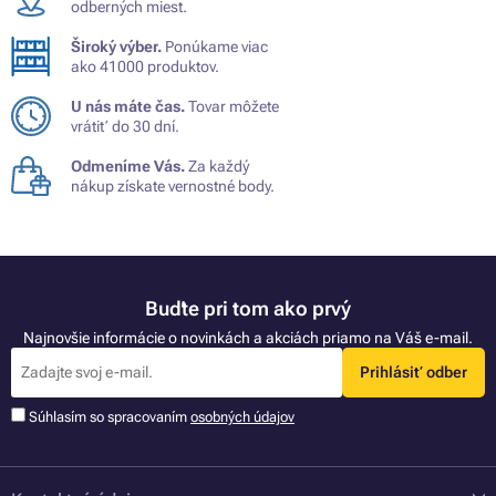
odberných miest.
Široký výber.
Ponúkame viac
ako 41000 produktov.
U nás máte čas.
Tovar môžete
vrátiť do 30 dní.
Odmeníme Vás.
Za každý
nákup získate vernostné body.
Buďte pri tom ako prvý
Najnovšie informácie o novinkách a akciách priamo na Váš e-mail.
Prihlásiť odber
Súhlasím so spracovaním
osobných údajov