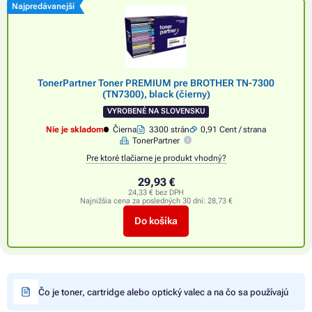
Najpredávanejší
TonerPartner Toner PREMIUM pre BROTHER TN-7300
(TN7300), black (čierny)
VYROBENÉ NA SLOVENSKU
Nie je skladom
Čierna
3300 strán
0,91 Cent / strana
TonerPartner
Pre ktoré tlačiarne je produkt vhodný?
29,93 €
24,33 € bez DPH
Najnižšia cena za posledných 30 dní:
28,73 €
Do košíka
Čo je toner, cartridge alebo optický valec a na čo sa používajú