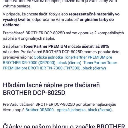
TonerPartner PREMIUM neprijme, môžete nám ju vrátiť a my Vám
vrátime peniaze.
V prípade, že chcete tlačiť fotky alebo
reprezentačné materiály vo
vysokej kvalite
, odporúčame Vám zakúpiť
originálne farby do
tlačiarne
.
Pre tlačiareň BROTHER DCP-8025D máme v ponuke 2 kompatibilných
náplní a 4 originálnych náplní.
S náplňami
TonerPartner PREMIUM
môžete
ušetriť až 80%
nákladov. Pre tlačiareň BROTHER DCP-8025D máme v ponuke tieto
prémiové náplne:
Optická jednotka TonerPartner PREMIUM pre
BROTHER DR-7000 (DR7000), black (čierna)
,
TonerPartner Toner
PREMIUM pre BROTHER TN-7300 (TN7300), black (čierny)
Hľadám lacné náplne pre tlačiareň
BROTHER DCP-8025D
Pre Vašu tlačiareň BROTHER DCP-8025D ponúkame najlacnejšiu
čiernu náplň
Brother DR8000 - optická jednotka, black (čierna)
.
Články na našom blogu o značke BROTHER