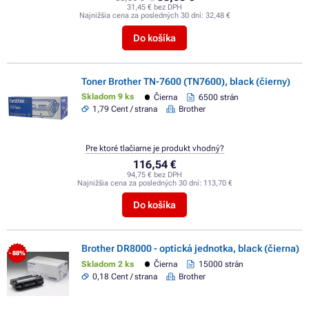
31,45 € bez DPH
Najnižšia cena za posledných 30 dní:
32,48 €
Do košíka
Toner Brother TN-7600 (TN7600), black (čierny)
Skladom 9 ks
Čierna
6500 strán
1,79 Cent / strana
Brother
Pre ktoré tlačiarne je produkt vhodný?
116,54 €
94,75 € bez DPH
Najnižšia cena za posledných 30 dní:
113,70 €
Do košíka
Brother DR8000 - optická jednotka, black (čierna)
- 88%
Skladom 2 ks
Čierna
15000 strán
0,18 Cent / strana
Brother