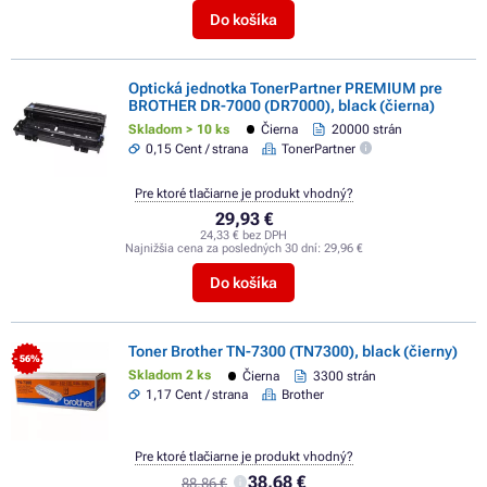
Do košíka
Optická jednotka TonerPartner PREMIUM pre
BROTHER DR-7000 (DR7000), black (čierna)
Skladom > 10 ks
Čierna
20000 strán
0,15 Cent / strana
TonerPartner
Pre ktoré tlačiarne je produkt vhodný?
29,93 €
24,33 € bez DPH
Najnižšia cena za posledných 30 dní:
29,96 €
Do košíka
Toner Brother TN-7300 (TN7300), black (čierny)
- 56%
Skladom 2 ks
Čierna
3300 strán
1,17 Cent / strana
Brother
Pre ktoré tlačiarne je produkt vhodný?
38,68 €
88,86 €