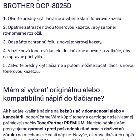
BROTHER DCP-8025D
1. Otvorte predný kryt tlačiarne a vyberte starú tonerovú kazetu.
2. Opatrne zatrasťe novou tonerovou kazetou, aby sa toner
rovnomerne rozložil.
3. Odstráňte ochrannú fóliu z novej tonerovej kazety.
4. Vložte novú tonerovú kazetu do tlačiarne a pevne ju zatlačte, aby
sa správne prichytila.
5. Zatvorte predný kryt tlačiarne a potom môžete začať tlačiť s novou
tonerovou kazetou.
Mám si vybrať originálnu alebo
kompatibilnú náplň do tlačiarne?
Ak hľadáte kvalitné náplne na
bežnú tlač v domácnosti alebo v
kancelárii
, odporúčame Vám kúpiť tonery a cartridge našej vlastnej
prémiovej značky
TonerPartner PREMIUM
. Na tieto náplne Vám
poskytujeme
garanciu proti poškodeniu tlačiarne
a
doživotnú
záruku
na mechanické časti náplne. Navyše, ak Vaša tlačiareň náplň