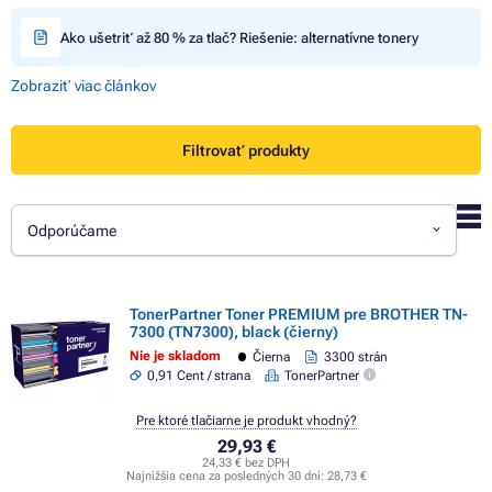
Ako ušetriť až 80 % za tlač? Riešenie: alternatívne tonery
Zobraziť viac článkov
Filtrovať produkty
Odporúčame
TonerPartner Toner PREMIUM pre BROTHER TN-
7300 (TN7300), black (čierny)
Nie je skladom
Čierna
3300 strán
0,91 Cent / strana
TonerPartner
Pre ktoré tlačiarne je produkt vhodný?
29,93 €
24,33 € bez DPH
Najnižšia cena za posledných 30 dní:
28,73 €