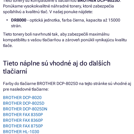
Tieto tonery sú kompatibilné s tlačiarňou
BROTHER DCP-8025D
.
Ponúkame vysokokvalitné náhradné tonery, ktoré zabezpečia
spoľahlivú a kvalitnú tlač. V našej ponuke nájdete:
DR8000
- optická jednotka, farba čierna, kapacita až 15000
strán.
Tieto tonery boli navrhnuté tak, aby zabezpečili maximálnu
kompatibilitu s vašou tlačiarňou a zároveň ponúkli vynikajúcu kvalitu
tlače.
Tieto náplne sú vhodné aj do ďalších
tlačiarní
Farby do tlačiarne BROTHER DCP-8025D na tejto stránke sú vhodné aj
pre nasledovné tlačiarne:
BROTHER DCP-8020
BROTHER DCP-8025D
BROTHER DCP-8025DN
BROTHER FAX 8350P
BROTHER FAX 8360P
BROTHER FAX 8750P
BROTHER HL-1030