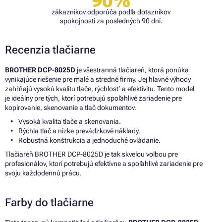
90%
zákazníkov odporúča podľa dotazníkov
spokojnosti za posledných 90 dní.
Recenzia tlačiarne
BROTHER DCP-8025D
je všestranná tlačiareň, ktorá ponúka
vynikajúce riešenie pre malé a stredné firmy. Jej hlavné výhody
zahŕňajú vysokú kvalitu tlače, rýchlosť a efektivitu. Tento model
je ideálny pre tých, ktorí potrebujú spoľahlivé zariadenie pre
kopírovanie, skenovanie a tlač dokumentov.
Vysoká kvalita tlače a skenovania.
Rýchla tlač a nízke prevádzkové náklady.
Robustná konštrukcia a jednoduché ovládanie.
Tlačiareň BROTHER DCP-8025D je tak skvelou voľbou pre
profesionálov, ktorí potrebujú efektívne a spoľahlivé zariadenie pre
svoju každodennú prácu.
Farby do tlačiarne