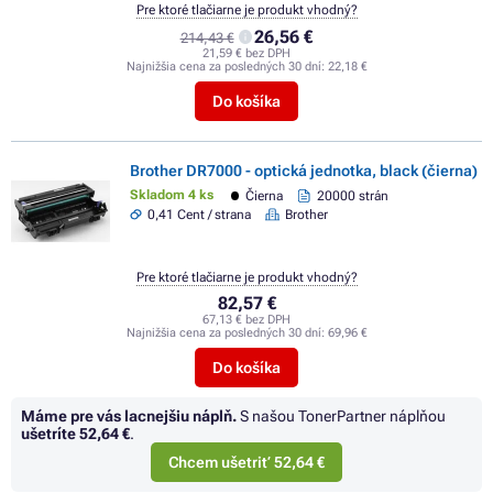
Pre ktoré tlačiarne je produkt vhodný?
26,56 €
214,43 €
21,59 € bez DPH
Najnižšia cena za posledných 30 dní:
22,18 €
Do košíka
Brother DR7000 - optická jednotka, black (čierna)
Skladom 4 ks
Čierna
20000 strán
0,41 Cent / strana
Brother
Pre ktoré tlačiarne je produkt vhodný?
82,57 €
67,13 € bez DPH
Najnižšia cena za posledných 30 dní:
69,96 €
Do košíka
Máme pre vás lacnejšiu náplň.
S našou TonerPartner náplňou
ušetríte
52,64 €
.
Chcem ušetriť 52,64 €