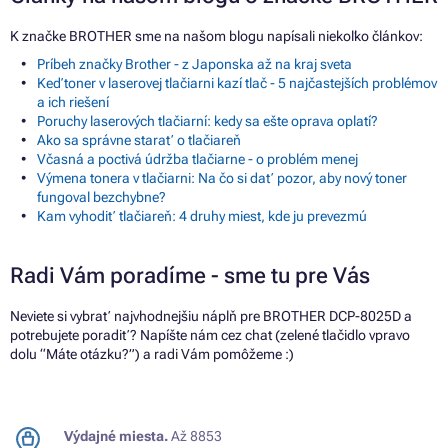
K značke BROTHER sme na našom blogu napísali niekoľko článkov:
Príbeh značky Brother - z Japonska až na kraj sveta
Keď toner v laserovej tlačiarni kazí tlač - 5 najčastejších problémov
a ich riešení
Poruchy laserových tlačiarní: kedy sa ešte oprava oplatí?
Ako sa správne starať o tlačiareň
Včasná a poctivá údržba tlačiarne - o problém menej
Výmena tonera v tlačiarni: Na čo si dať pozor, aby nový toner
fungoval bezchybne?
Kam vyhodiť tlačiareň: 4 druhy miest, kde ju prevezmú
Radi Vám poradíme - sme tu pre Vás
Neviete si vybrať najvhodnejšiu náplň pre BROTHER DCP-8025D a
potrebujete poradiť? Napíšte nám cez chat (zelené tlačidlo vpravo
dolu “Máte otázku?”) a radi Vám pomôžeme :)
Výdajné miesta.
Až 8853