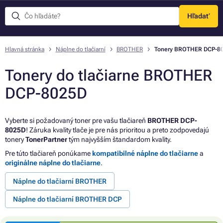
Hľadať
Menu
Hlavná stránka
Náplne do tlačiarní
BROTHER
Tonery BROTHER DCP-8
Tonery do tlačiarne BROTHER
DCP-8025D
Vyberte si požadovaný toner pre vašu tlačiareň
BROTHER DCP-
8025D
! Záruka kvality tlače je pre nás prioritou a preto zodpovedajú
tonery
TonerPartner
tým najvyšším štandardom kvality.
Pre túto tlačiareň ponúkame
kompatibilné náplne do tlačiarne
a
originálne náplne do tlačiarne
.
Náplne do tlačiarní BROTHER
Náplne do tlačiarní BROTHER DCP