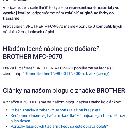
V prípade, že chcete tlačiť fotky alebo
reprezentačné materiály vo
vysokej kvalite
, odporúčame Vám zakúpiť
originálne farby do
tlačiarne
.
Pre tlačiareň BROTHER MFC-9070 máme v ponuke 0 kompatibilných
náplní a 2 originálnych náplní.
Hľadám lacné náplne pre tlačiareň
BROTHER MFC-9070
Pre Vašu tlačiareň BROTHER MFC-9070 ponúkame najlacnejšiu
čiernu náplň
Toner Brother TN-8000 (TN8000), black (čierny)
.
Články na našom blogu o značke BROTHER
K značke BROTHER sme na našom blogu napísali niekoľko článkov:
Príbeh značky Brother - z Japonska až na kraj sveta
Keď toner v laserovej tlačiarni kazí tlač - 5 najčastejších problémov
a ich riešení
Poruchy laserových tlačiarní: kedy sa ešte oprava oplatí?