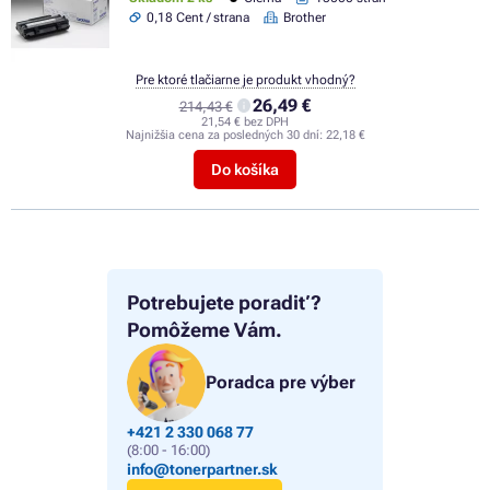
0,18 Cent / strana
Brother
Pre ktoré tlačiarne je produkt vhodný?
26,49 €
214,43 €
21,54 € bez DPH
Najnižšia cena za posledných 30 dní:
22,18 €
Do košíka
Potrebujete poradiť?
Pomôžeme Vám.
Poradca pre výber
+421 2 330 068 77
(8:00 - 16:00)
info@tonerpartner.sk