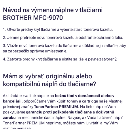
Návod na výmenu náplne v tlačiarni
BROTHER MFC-9070
1. Otvorte predný kryt tlačiarne a vyberte starú tonerovú kazetu.
2. Jemne pretrepte novú tonerovú kazetu a odstráňte ochrannú fóliu.
3. Vložte novú tonerovú kazetu do tlačiarne a dôkladne ju zatlačte, aby
sa zabezpečilo správne umiestnenie.
4. Zatvorte predný kryt tlačiarne a uistite sa, že je pevne zatvorený.
Mám si vybrať originálnu alebo
kompatibilnú náplň do tlačiarne?
Ak hľadáte kvalitné náplne na
bežnú tlač v domácnosti alebo v
kancelárii
, odporúčame Vám kúpiť tonery a cartridge našej vlastnej
prémiovej značky
TonerPartner PREMIUM
. Na tieto náplne Vám
poskytujeme
garanciu proti poškodeniu tlačiarne
a
doživotnú
záruku
na mechanické časti náplne. Navyše, ak Vaša tlačiareň náplň
TonerPartner PREMIUM neprijme, môžete nám ju vrátiť a my Vám
vrátime peniaze.