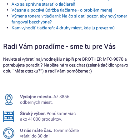
Ako sa správne starať o tlačiareň
Včasná a poctivá údržba tlačiarne - o problém menej
Výmena tonera v tlačiarni: Na čo si dať pozor, aby nový toner
fungoval bezchybne?
Kam vyhodiť tlačiareň: 4 druhy miest, kde ju prevezmú
Radi Vám poradíme - sme tu pre Vás
Neviete si vybrať najvhodnejšiu náplň pre BROTHER MFC-9070 a
potrebujete poradiť? Napíšte nám cez chat (zelené tlačidlo vpravo
dolu “Máte otázku?”) a radi Vám pomôžeme :)
Výdajné miesta.
Až 8856
odberných miest.
Široký výber.
Ponúkame viac
ako 41000 produktov.
U nás máte čas.
Tovar môžete
vrátiť do 30 dní.