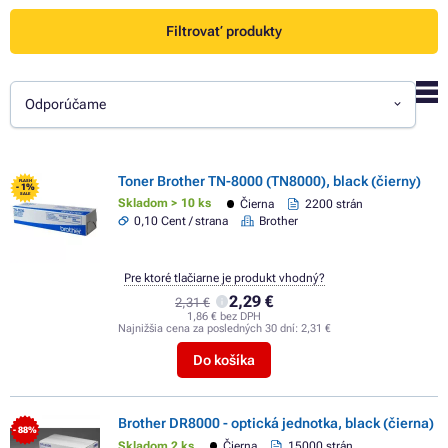
Filtrovať produkty
Odporúčame
Toner Brother TN-8000 (TN8000), black (čierny)
FLASH
- 1%
SALE
Skladom > 10 ks
Čierna
2200 strán
0,10 Cent / strana
Brother
Pre ktoré tlačiarne je produkt vhodný?
2,29 €
2,31 €
1,86 € bez DPH
Najnižšia cena za posledných 30 dní:
2,31 €
Do košíka
Brother DR8000 - optická jednotka, black (čierna)
- 88%
Skladom 2 ks
Čierna
15000 strán