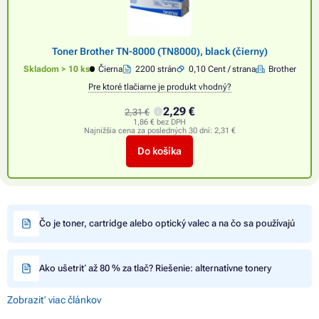
Toner Brother TN-8000 (TN8000), black (čierny)
Skladom > 10 ks
Čierna
2200 strán
0,10 Cent / strana
Brother
Pre ktoré tlačiarne je produkt vhodný?
2,29 €
2,31 €
1,86 € bez DPH
Najnižšia cena za posledných 30 dní:
2,31 €
Do košíka
Čo je toner, cartridge alebo optický valec a na čo sa používajú
Ako ušetriť až 80 % za tlač? Riešenie: alternatívne tonery
Zobraziť viac článkov