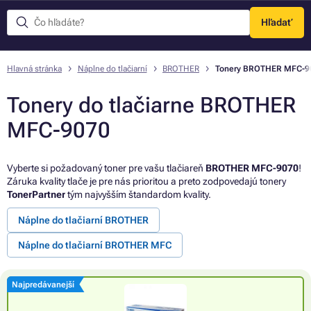
Hľadať
Menu
Hlavná stránka
Náplne do tlačiarní
BROTHER
Tonery BROTHER MFC-9
Tonery do tlačiarne BROTHER
MFC-9070
Vyberte si požadovaný toner pre vašu tlačiareň
BROTHER MFC-9070
!
Záruka kvality tlače je pre nás prioritou a preto zodpovedajú tonery
TonerPartner
tým najvyšším štandardom kvality.
Náplne do tlačiarní BROTHER
Náplne do tlačiarní BROTHER MFC
Najpredávanejší